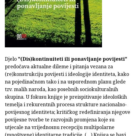
Djelo
"(Dis)kontinuiteti ili ponavljanje povijesti"
predočava aktualne dileme i pitanja vezana za
(re)konstrukciju povijesti i ideologije identiteta, kako
na pojedinačnom tako i na usporednom planu glede
tzv. malih naroda, kao posebnih sociokulturalnih
skupina. U fokusu knjige je preispitivanje ideoloških
temelja i rekurentnih procesa strukture nacionalno-
povijesnog identiteta; kritičkog redefiniranja njegove
povijesne tvorbe te razvojnih promjena koje su
utjecale na vrijednosnu recepciju multipolarne
(mnoštvene) identitarne tradicije. (…) Knjiga se bavi