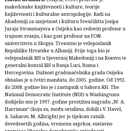
makedonske književnosti i kulture, teorije
književnosti i kulturalne antropologije. Radi na
Akademiji za umjetnost i kulturu Sveučilišta Josipa
Juraja Strossmayera u Osijeku kao redoviti profesor u
trajnom zvanju, i kao gost profesor na FON-
univerzitetu u Skopju. Trenutno je veleposlanik
Republike Hrvatske u Albaniji. Prije toga bio je
veleposlanik RH u Sjevernoj Makedoniji i na Kosovu te
generalni konzul RH u Banja Luci, Bosna i
Hercegovina. Dužnost gradonačelnika grada Osijeka
obnašao je u četiri mandata, do 2005. godine. Od 1992.
do 2008. godine bio je i zastupnik u Saboru RH. The
National Democratic Institute (NDI) u Washingtonu
dodijelio mu je 1997. godine prestižnu nagradu „W. A.
Harriman“ (koju su, među ostalima, dobili i V. Havel,
A. Saharov, M. Albright) jer je tijekom ratnih
devedesetih godina, vremenu usprkos, sustavno
promicao liberalno demokratske vrijednosti,