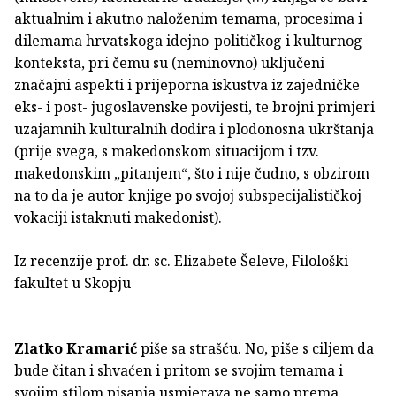
aktualnim i akutno naloženim temama, procesima i
dilemama hrvatskoga idejno-političkog i kulturnog
konteksta, pri čemu su (neminovno) uključeni
značajni aspekti i prijeporna iskustva iz zajedničke
eks- i post- jugoslavenske povijesti, te brojni primjeri
uzajamnih kulturalnih dodira i plodonosna ukrštanja
(prije svega, s makedonskom situacijom i tzv.
makedonskim „pitanjem“, što i nije čudno, s obzirom
na to da je autor knjige po svojoj subspecijalističkoj
vokaciji istaknuti makedonist).
Iz recenzije prof. dr. sc. Elizabete Šeleve, Filološki
fakultet u Skopju
Zlatko Kramarić
piše sa strašću. No, piše s ciljem da
bude čitan i shvaćen i pritom se svojim temama i
svojim stilom pisanja usmjerava ne samo prema