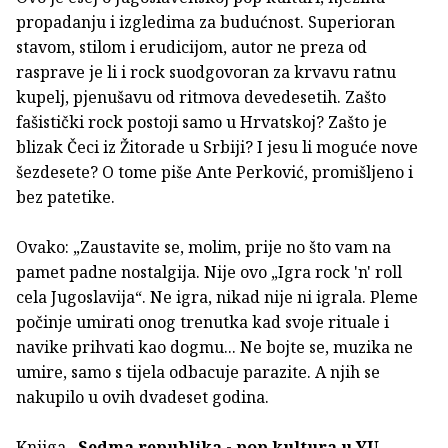
propadanju i izgledima za budućnost. Superioran
stavom, stilom i erudicijom, autor ne preza od
rasprave je li i rock suodgovoran za krvavu ratnu
kupelj, pjenušavu od ritmova devedesetih. Zašto
fašistički rock postoji samo u Hrvatskoj? Zašto je
blizak Čeci iz Žitorade u Srbiji? I jesu li moguće nove
šezdesete? O tome piše Ante Perković, promišljeno i
bez patetike.
Ovako: „Zaustavite se, molim, prije no što vam na
pamet padne nostalgija. Nije ovo „Igra rock 'n' roll
cela Jugoslavija“. Ne igra, nikad nije ni igrala. Pleme
počinje umirati onog trenutka kad svoje rituale i
navike prihvati kao dogmu... Ne bojte se, muzika ne
umire, samo s tijela odbacuje parazite. A njih se
nakupilo u ovih dvadeset godina.
Knjiga
„Sedma republika - pop kultura u YU