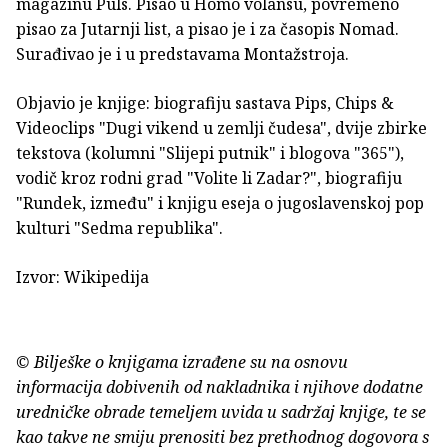
magazinu Puls. Pisao u Homo volansu, povremeno
pisao za Jutarnji list, a pisao je i za časopis Nomad.
Surađivao je i u predstavama Montažstroja.
Objavio je knjige: biografiju sastava Pips, Chips &
Videoclips "Dugi vikend u zemlji čudesa", dvije zbirke
tekstova (kolumni "Slijepi putnik" i blogova "365"),
vodič kroz rodni grad "Volite li Zadar?", biografiju
"Rundek, između" i knjigu eseja o jugoslavenskoj pop
kulturi "Sedma republika".
Izvor: Wikipedija
© Bilješke o knjigama izrađene su na osnovu
informacija dobivenih od nakladnika i njihove dodatne
uredničke obrade temeljem uvida u sadržaj knjige, te se
kao takve ne smiju prenositi bez prethodnog dogovora s