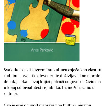
Svak tko rock i suvremenu kulturu osjeća kao vlastitu
sudbinu, i svak tko devedesete doživljava kao moralni
debakl, neka u ovoj knjizi potraži odgovore - živio ma
u kojoj od bivših šest republika. Ili, možda, samo u
sedmoj.
Ovo je esej o jugoslavenskoj pop kulturi, njezinu