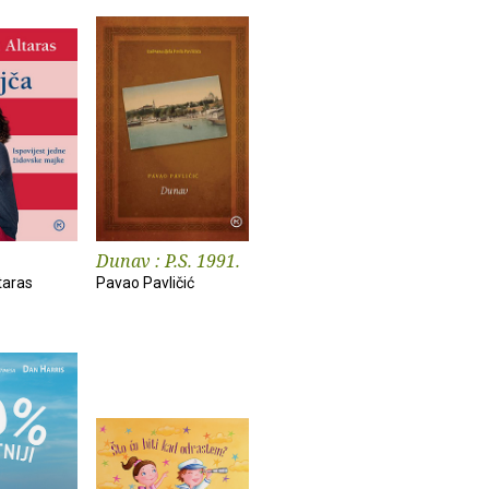
Dunav : P.S. 1991.
taras
Pavao Pavličić