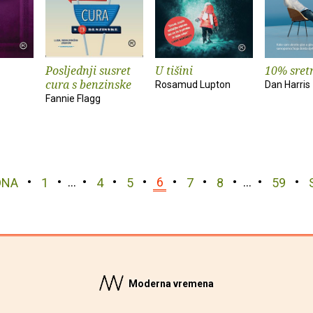
Posljednji susret
U tišini
10% sretn
cura s benzinske
Rosamud Lupton
Dan Harris
Fannie Flagg
DNA
1
…
4
5
6
7
8
…
59
Moderna vremena