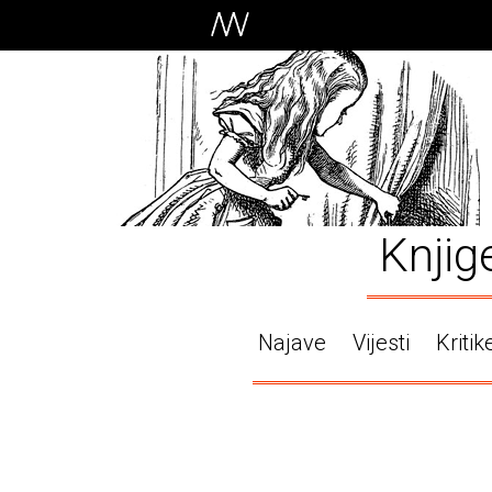
Knjig
Najave
Vijesti
Kritik