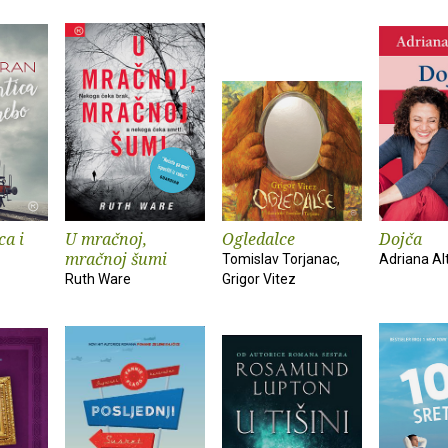
ca i
U mračnoj,
Ogledalce
Dojča
mračnoj šumi
Tomislav Torjanac,
Adriana Al
Ruth Ware
Grigor Vitez