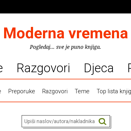
Moderna vremena
Pogledaj... sve je puno knjiga.
e
Razgovori
Djeca
e
Preporuke
Razgovori
Teme
Top lista knji