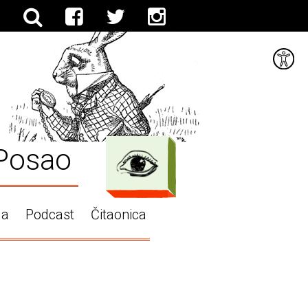
Posao
ga
Podcast
Čitaonica