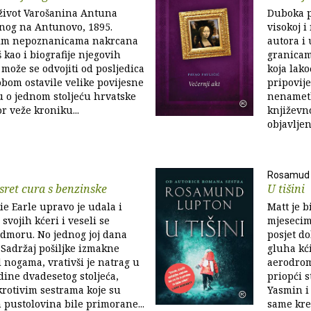
 život Varošanina Antuna
Duboka pi
enog na Antunovo, 1895.
visokoj i
nim nepoznanicama nakrcana
autora i 
š kao i biografije njegovih
granicam
može se odvojiti od posljedica
koja lako
sobom ostavile velike povijesne
pripovij
u o jednom stoljeću hrvatske
nenametl
or veže kroniku...
književno
objavljen 
Rosamud 
usret cura s benzinske
U tišini
e Earle upravo je udala i
Matt je b
svojih kćeri i veseli se
mjesecim
dmoru. No jednog joj dana
posjet d
 Sadržaj pošiljke izmakne
gluha kći
d nogama, vrativši je natrag u
aerodrom
dine dvadesetog stoljeća,
priopći s
rotivim sestrama koje su
Yasmin i
h pustolovina bile primorane...
same kre