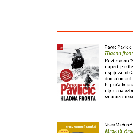
Pavao Pavličić
Hladna fron
Novi roman Pa
napeti je tril
uspijeva održ
domaćim auto
to priča koja 
i tjera na oz
samima i naš
Nives Madunić 
Mrak ili stra