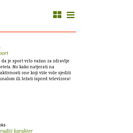
ć
port
da je sport vrlo važan za zdravlje
eteta. No kako natjerati na
aktivnosti one koji više vole sjediti
nalom ili ležati ispred televizora!
oks
raditi karakter