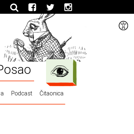
Posao
ga
Podcast
Čitaonica