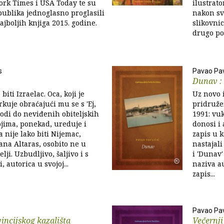
ork Times i USA Today te su
ilustrato
 publika jednoglasno proglasili
nakon sv
ajboljih knjiga 2015. godine.
slikovni
drugo po 
s
Pavao Pav
Dunav : 
biti Izraelac. Oca, koji je
Uz novo 
rkuje obraćajući mu se s 'Ej,
pridruže
ovodi do neviđenih obiteljskih
1991: vu
jima, ponekad, ureduje i
donosi i
ta nije lako biti Nijemac,
zapis u 
ana Altaras, osobito ne u
nastajali
lji. Uzbudljivo, šaljivo i s
i 'Dunav'
 autorica u svojoj...
naziva a
zapis...
Pavao Pav
incijskog kazališta
Večernji