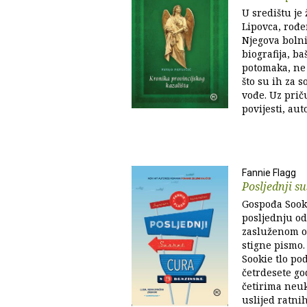
U središtu je
Lipovca, rođ
Njegova bol
biografija, ba
potomaka, ne 
što su ih za 
vođe. Uz prič
povijesti, aut
Fannie Flagg
Posljednji s
Gospođa Sooki
posljednju od 
zasluženom o
stigne pismo.
Sookie tlo po
četrdesete go
četirima neuk
uslijed ratni