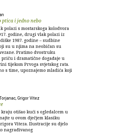
an
 ptica i jedno nebo
ak polazi s mostarskoga kolodvora
17. godine, drugi vlak polazi iz
diške 1987. godine – sudbine
oji su u njima na neobičan su
vezane. Pratimo dvostruku
 priču i dramatične događaje u
ni tijekom Prvoga svjetskog rata.
o s time, upoznajemo mladića koji
orjanac, Grigor Vitez
ce
 kraju otišao kući s ogledalcem u
znajte u ovom dječjem klasiku
rigora Viteza. Ilustracije su djelo
ko nagrađivanog