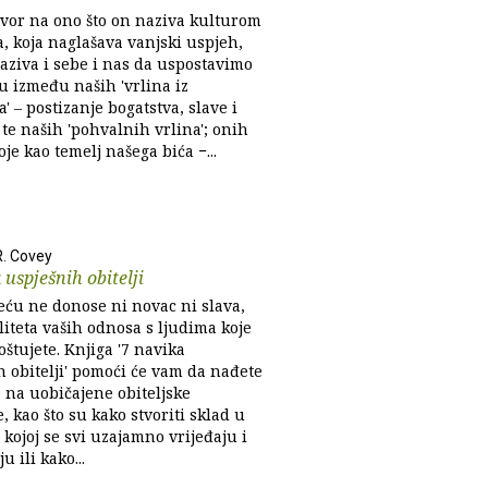
vor na ono što on naziva kulturom
a, koja naglašava vanjski uspjeh,
zaziva i sebe i nas da uspostavimo
u između naših 'vrlina iz
a' – postizanje bogatstva, slave i
 te naših 'pohvalnih vrlina'; onih
oje kao temelj našega bića −...
. Covey
 uspješnih obitelji
eću ne donose ni novac ni slava,
iteta vaših odnosa s ljudima koje
poštujete. Knjiga '7 navika
h obitelji' pomoći će vam da nađete
 na uobičajene obiteljske
 kao što su kako stvoriti sklad u
u kojoj se svi uzajamno vrijeđaju i
u ili kako...