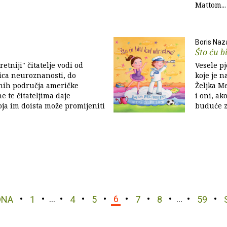
Mattom...
Boris Naz
Što ću b
etniji" čitatelje vodi od
Vesele p
ica neuroznanosti, do
koje je n
nih područja američke
Željka M
 te čitateljima daje
i oni, ak
ja im doista može promijeniti
buduće 
DNA
1
…
4
5
6
7
8
…
59