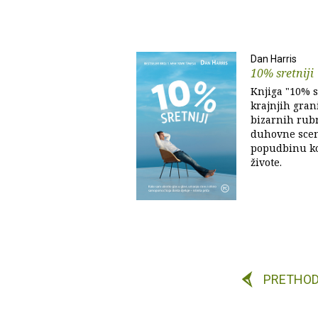
Dan Harris
10% sretniji
Knjiga "10% sr
krajnjih gran
bizarnih rub
duhovne scene
popudbinu ko
živote.
PRETHO