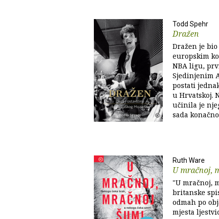
Todd Spehr
Dražen
Dražen je bio
europskim ko
NBA ligu, prv
Sjedinjenim 
postati jednak
u Hrvatskoj. 
učinila je nj
sada konačno 
Ruth Ware
U mračnoj, 
"U mračnoj, 
britanske spis
odmah po obj
mjesta ljestv