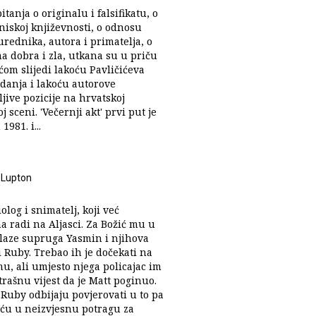
tanja o originalu i falsifikatu, o
 niskoj književnosti, o odnosu
urednika, autora i primatelja, o
a dobra i zla, utkana su u priču
ćom slijedi lakoću Pavličićeva
edanja i lakoću autorove
jive pozicije na hrvatskoj
j sceni. 'Večernji akt' prvi put je
1981. i...
Lupton
iolog i snimatelj, koji već
a radi na Aljasci. Za Božić mu u
olaze supruga Yasmin i njihova
 Ruby. Trebao ih je dočekati na
u, ali umjesto njega policajac im
trašnu vijest da je Matt poginuo.
 Ruby odbijaju povjerovati u to pa
ću u neizvjesnu potragu za