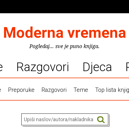
Moderna vremena
Pogledaj... sve je puno knjiga.
e
Razgovori
Djeca
e
Preporuke
Razgovori
Teme
Top lista knji