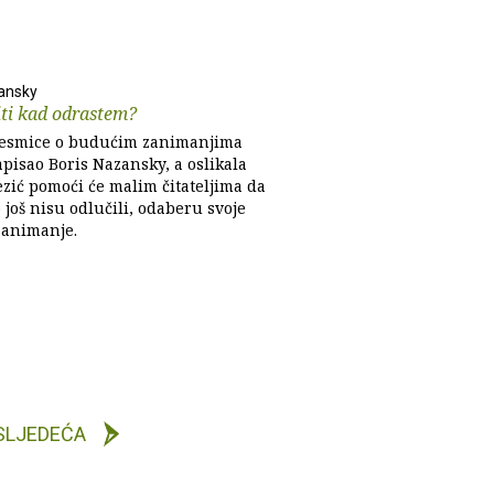
ansky
iti kad odrastem?
jesmice o budućim zanimanjima
apisao Boris Nazansky, a oslikala
ezić pomoći će malim čitateljima da
o još nisu odlučili, odaberu svoje
zanimanje.
SLJEDEĆA