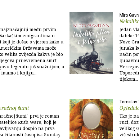
Miro Gavr
Nekoliko
 najznačajniji među prvim
Jedan vl
šarkaškim emigrantima u
daleke 19
i koji je došao s vjerom kako u
Nove Gra
Američkim Državama može
junaka k
o velika zvijezda kakva je bio
način po
Njegova prijevremena smrt
ljubavnu
egovu legendu još snažnijom, a
Hercegovi
imamo i knjigu...
Usporedn
tijekom...
Tomislav T
mračnoj šumi
Ogledal
mračnoj šumi" prvi je roman
Tko je na
ateljice Ruth Ware, koji je
ruci, do
avljivanju dospio na prva
velikog G
ica čitanosti časopisa Sunday
višestru