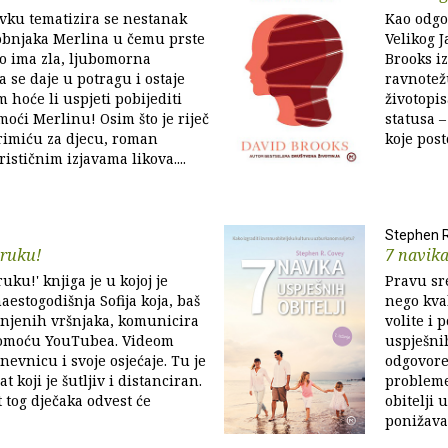
vku tematizira se nestanak
Kao odgo
obnjaka Merlina u čemu prste
Velikog J
no ima zla, ljubomorna
Brooks i
a se daje u potragu i ostaje
ravnotež
 hoće li uspjeti pobijediti
životopis
moći Merlinu! Osim što je riječ
statusa –
rimiću za djecu, roman
koje post
ističnim izjavama likova....
Stephen R
oruku!
7 navika
ruku!' knjiga je u kojoj je
Pravu sr
naestogodišnja Sofija koja, baš
nego kval
 njenih vršnjaka, komunicira
volite i 
pomoću YouTubea. Videom
uspješni
nevnicu i svoje osjećaje. Tu je
odgovore
t koji je šutljiv i distanciran.
probleme,
 tog dječaka odvest će
obitelji 
ponižavaj