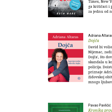
Times, New Y
ga kritičari i
za jednu od n
Adriana Altara
Dojča
David bi volio 
Nijemac, zadi
Dojča', što d
skandala u ko
policija. Dois
priznaje Adri
židovskoj obite
mnogo ljubavi,
Pavao Pavličić
Kronika prov