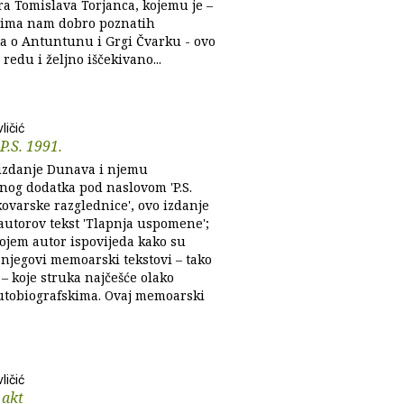
ra Tomislava Torjanca, kojemu je –
ima nam dobro poznatih
ca o Antuntunu i Grgi Čvarku - ovo
redu i željno iščekivano...
ličić
P.S. 1991.
izdanje Dunava i njemu
nog dodatka pod naslovom 'P.S.
kovarske razglednice', ovo izdanje
 autorov tekst 'Tlapnja uspomene';
kojem autor ispovijeda kako su
 njegovi memoarski tekstovi – tako
 – koje struka najčešće olako
utobiografskima. Ovaj memoarski
ličić
 akt