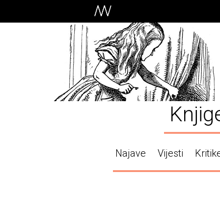
Knjig
Najave
Vijesti
Kritik