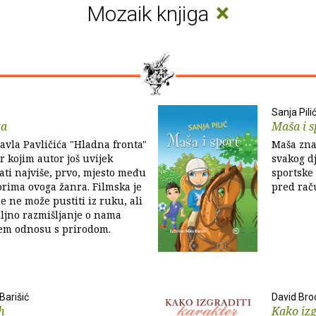
×
Mozaik knjiga
Sanja Pili
ta
Maša i s
vla Pavličića "Hladna fronta"
Maša zna 
er kojim autor još uvijek
svakog dj
ati najviše, prvo, mjesto među
sportske 
rima ovoga žanra. Filmska je
pred raču
se ne može pustiti iz ruku, ali
biljno razmišljanje o nama
em odnosu s prirodom.
Barišić
David Bro
h
Kako izg