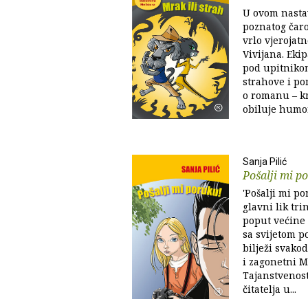
U ovom nasta
poznatog čar
vrlo vjerojat
Vivijana. Ekip
pod upitnikom
strahove i po
o romanu – k
obiluje humor
Sanja Pilić
Pošalji mi p
'Pošalji mi po
glavni lik tri
poput većine
sa svijetom 
bilježi svakod
i zagonetni Ma
Tajanstvenost
čitatelja u...