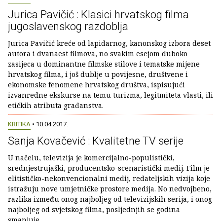
Jurica Pavičić : Klasici hrvatskog filma
jugoslavenskog razdoblja
Jurica Pavičić kreće od lapidarnog, kanonskog izbora deset
autora i dvanaest filmova, no svakim esejom duboko
zasijeca u dominantne filmske stilove i tematske mijene
hrvatskog filma, i još dublje u povijesne, društvene i
ekonomske fenomene hrvatskog društva, ispisujući
izvanredne ekskurse na temu turizma, legitmiteta vlasti, ili
etičkih atributa građanstva.
KRITIKA
• 10.04.2017.
Sanja Kovačević : Kvalitetne TV serije
U načelu, televizija je komercijalno-populistički,
srednjestrujaški, producentsko-scenaristički medij. Film je
elitističko-nekonvencionalni medij, redateljskih vizija koje
istražuju nove umjetničke prostore medija. No nedvojbeno,
razlika između onog najboljeg od televizijskih serija, i onog
najboljeg od svjetskog filma, posljednjih se godina
smanjuje.