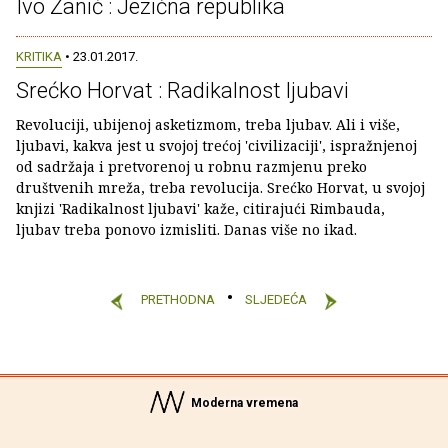
Ivo Žanić : Jezična republika
KRITIKA
• 23.01.2017.
Srećko Horvat : Radikalnost ljubavi
Revoluciji, ubijenoj asketizmom, treba ljubav. Ali i više,
ljubavi, kakva jest u svojoj trećoj 'civilizaciji', ispražnjenoj
od sadržaja i pretvorenoj u robnu razmjenu preko
društvenih mreža, treba revolucija. Srećko Horvat, u svojoj
knjizi 'Radikalnost ljubavi' kaže, citirajući Rimbauda,
ljubav treba ponovo izmisliti. Danas više no ikad.
PRETHODNA
SLJEDEĆA
Moderna vremena