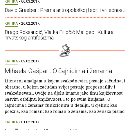
KRITIKA
• 06.03.2017.
David Graeber : Prema antropološkoj teoriji vrijednosti
KRITIKA
• 26.02.2017.
Drago Roksandić, Vlatka Filipčić Maligec : Kultura
hrvatskog antifašizma
KRITIKA
• 09.02.2017.
Mihaela Gašpar : O čajnicima i ženama
Literarni amalgam u kojem svakodnevica postaje začudna, i
obratno, u kojem začudan svijet postaje prepoznatljiv i
svakodnevan... Ovdje na djelu imamo jako finu književnost.
Sasvim ozbiljnu književnost. I to po svim linijama. 'O
čajnicima i ženama' funkcionira u detalju, u cjelini; kao
poezija, kao roman; kao roman o ženama, kao žensko pismo.
KRITIKA
• 01.02.2017.