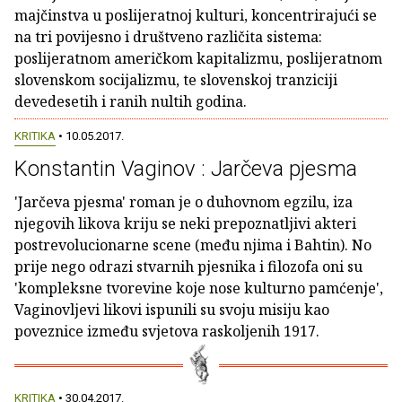
majčinstva u poslijeratnoj kulturi, koncentrirajući se
na tri povijesno i društveno različita sistema:
poslijeratnom američkom kapitalizmu, poslijeratnom
slovenskom socijalizmu, te slovenskoj tranziciji
devedesetih i ranih nultih godina.
KRITIKA
• 10.05.2017.
Konstantin Vaginov : Jarčeva pjesma
'Jarčeva pjesma' roman je o duhovnom egzilu, iza
njegovih likova kriju se neki prepoznatljivi akteri
postrevolucionarne scene (među njima i Bahtin). No
prije nego odrazi stvarnih pjesnika i filozofa oni su
'kompleksne tvorevine koje nose kulturno pamćenje',
Vaginovljevi likovi ispunili su svoju misiju kao
poveznice između svjetova raskoljenih 1917.
KRITIKA
• 30.04.2017.