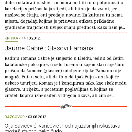
dobro odabrati naslov - ne mora on biti ni u potpunosti u
korelaciji s pričom koja slijedi, ali bitno je da zvoni, jer
naslovi se čitaju, oni prodaju novine. Za kulturu tu nema
mjesta, događaji kojima je prišivena etiketa prikladno
gradirane tragičnosti uvijek imaju prednost. Kako nam je...
KRITIKA
• 14.10.2012.
Jaume Cabré : Glasovi Pamana
Radnju romana Cabré je smjestio u Lleidu, jednu od četiri
katalonske pokrajine, u selo Torena u kojem stari mještani
pričaju da šumove (glasove) udaljene rijeke Pamano nije
moguće čuti u selu, ali da ih neki ipak čuju - oni koji će
uskoro umrijeti. Roman je i koncipiran tako, kao skok među
glasove, u rijeku, s početnim poglavljima u kojima se
čitatelj koprca iznenađen vrtlogom likova, ali čim se...
RAZGOVOR
• 03.08.2012.
Olja Savičević Ivančević : I od najužasnijih iskustava
možeš stvoriti neko čudo