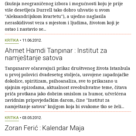
(kušnja neograničenog izbora i mogućnosti koju je prije
više desetljeća Durrell tako dobro uhvatio u svom
"Aleksandrijskom kvartetu"), a ujedno naglasila
neraskidivost veza s mjestom i ljudima, životom koji je
ostao i nastavio se...
KRITIKA
• 11.06.2012.
Ahmet Hamdi Tanpınar : Institut za
namještanje satova
Tanpınarov očaravajući prikaz društvenog života Istanbula
u prvoj polovici dvadesetog stoljeća, usvojene zapadnjačke
dokolice, spiritizam, psihoanaliza, sve to prikazano u
sjajnim epizodama, aktualnost sveobuhvatne teme, čitava
priča protkana jako dobrim smislom za humor, učvršćena
zavidnim pripovjedačkim darom, čine "Institut za
namještanje satova" knjigom koja bi svakome tko se želi...
KRITIKA
• 03.05.2012.
Zoran Ferić : Kalendar Maja