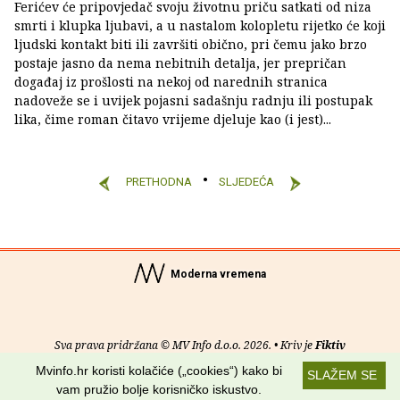
Ferićev će pripovjedač svoju životnu priču satkati od niza
smrti i klupka ljubavi, a u nastalom kolopletu rijetko će koji
ljudski kontakt biti ili završiti obično, pri čemu jako brzo
postaje jasno da nema nebitnih detalja, jer prepričan
događaj iz prošlosti na nekoj od narednih stranica
nadoveže se i uvijek pojasni sadašnju radnju ili postupak
lika, čime roman čitavo vrijeme djeluje kao (i jest)...
PRETHODNA
SLJEDEĆA
Moderna vremena
Sva prava pridržana © MV Info d.o.o. 2026. • Kriv je
Fiktiv
Mvinfo.hr koristi kolačiće („cookies“) kako bi
SLAŽEM SE
O nama
•
Pomoć
•
Uvjeti korištenja
•
RSS kanali
vam pružio bolje korisničko iskustvo.