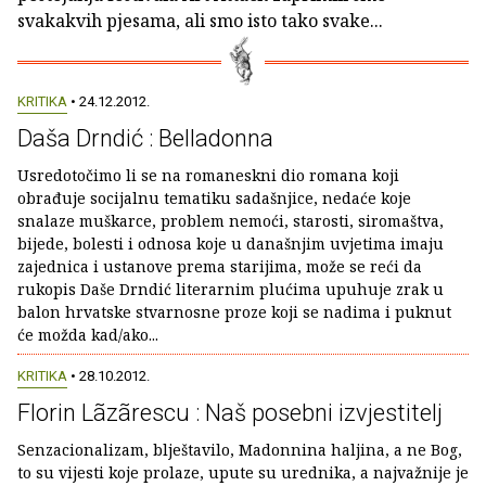
svakakvih pjesama, ali smo isto tako svake...
KRITIKA
• 24.12.2012.
Daša Drndić : Belladonna
Usredotočimo li se na romaneskni dio romana koji
obrađuje socijalnu tematiku sadašnjice, nedaće koje
snalaze muškarce, problem nemoći, starosti, siromaštva,
bijede, bolesti i odnosa koje u današnjim uvjetima imaju
zajednica i ustanove prema starijima, može se reći da
rukopis Daše Drndić literarnim plućima upuhuje zrak u
balon hrvatske stvarnosne proze koji se nadima i puknut
će možda kad/ako...
KRITIKA
• 28.10.2012.
Florin Lãzãrescu : Naš posebni izvjestitelj
Senzacionalizam, blještavilo, Madonnina haljina, a ne Bog,
to su vijesti koje prolaze, upute su urednika, a najvažnije je