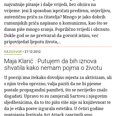
najvažnije pitanje i dalje vrijedi, bez obzira na
vrijeme: jesi li sposoban ispričati predivnu, uvjerljivu,
autentičnu priču za čitatelja? Mnogo je jako dobrih
rumunjskih priča napisano u komunizmu, kao što se
danas piše mnogo sranja. Poprilično vrijedi i obrnuto.
Dokle god se ne pretvaraš da govoriš istinu, već
pripovijedaš ljepotu života,...
RAZGOVOR
• 27.12.2012.
Maja Klarić : Putujem da bih iznova
shvatila kako nemam pojma o životu
U poeziji ima itekako dovoljno mjesta za aktivizam, ali
s njim treba oprezno, valja paziti da ne bi pjesme
postale propagandni pamfleti, što se nerijetko znalo
događati. Upravo to su zamjerali Sartreu i njegovim
sljedbenicima, da to što pišu više nije ni književnost te
da je etika posve izgurala estetiku. U četiri godine
postojanja festivala Art Attack zaprimili smo