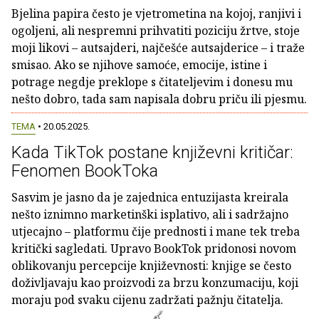
Bjelina papira često je vjetrometina na kojoj, ranjivi i
ogoljeni, ali nespremni prihvatiti poziciju žrtve, stoje
moji likovi – autsajderi, najčešće autsajderice – i traže
smisao. Ako se njihove samoće, emocije, istine i
potrage negdje preklope s čitateljevim i donesu mu
nešto dobro, tada sam napisala dobru priču ili pjesmu.
TEMA
• 20.05.2025.
Kada TikTok postane književni kritičar:
Fenomen BookToka
Sasvim je jasno da je zajednica entuzijasta kreirala
nešto iznimno marketinški isplativo, ali i sadržajno
utjecajno – platformu čije prednosti i mane tek treba
kritički sagledati. Upravo BookTok pridonosi novom
oblikovanju percepcije književnosti: knjige se često
doživljavaju kao proizvodi za brzu konzumaciju, koji
moraju pod svaku cijenu zadržati pažnju čitatelja.