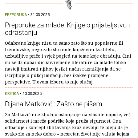
PREPORUKA
• 31.03.2025.
Preporuke za mlade: Knjige o prijateljstvu i
odrastanju
Odabrane knjige nisu tu samo zato što su popularne ili
trendovske, nego zato što nude književnu kvalitetu,
uzbudljive priče i svjež pogled na teme koje obrađuju. Čini
mi se da dobar dio suvremene literature za mlade toliko
nastoji imitirati njihov jezik i način razmišljanja da se
iscrpljuje u pukoj imitaciji, bez ikakve promjene
perspektive. U ovom izboru to nije slučaj.
KRITIKA
• 10.03.2025.
Dijana Matković : Zašto ne pišem
Za Matković nije ključno oslanjanje na vlastite napore, već
solidarnost i mreža podrške koja pruža sigurnost. Ona
odbacuje i koncept zbližavanja kroz nevolju te ideju da je
svako zlo za neko dobro – nesretan život nije valuta kojom