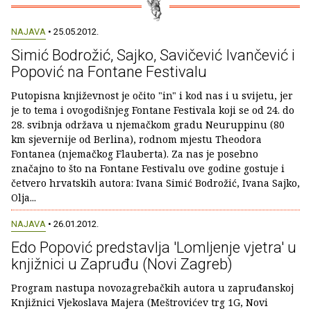
NAJAVA
• 25.05.2012.
Simić Bodrožić, Sajko, Savičević Ivančević i
Popović na Fontane Festivalu
Putopisna književnost je očito "in" i kod nas i u svijetu, jer
je to tema i ovogodišnjeg Fontane Festivala koji se od 24. do
28. svibnja održava u njemačkom gradu Neuruppinu (80
km sjevernije od Berlina), rodnom mjestu Theodora
Fontanea (njemačkog Flauberta). Za nas je posebno
značajno to što na Fontane Festivalu ove godine gostuje i
četvero hrvatskih autora: Ivana Simić Bodrožić, Ivana Sajko,
Olja...
NAJAVA
• 26.01.2012.
Edo Popović predstavlja 'Lomljenje vjetra' u
knjižnici u Zapruđu (Novi Zagreb)
Program nastupa novozagrebačkih autora u zapruđanskoj
Knjižnici Vjekoslava Majera (Meštrovićev trg 1G, Novi