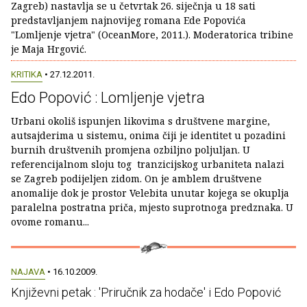
Zagreb) nastavlja se u četvrtak 26. siječnja u 18 sati
predstavljanjem najnovijeg romana Ede Popovića
"Lomljenje vjetra" (OceanMore, 2011.). Moderatorica tribine
je Maja Hrgović.
KRITIKA
• 27.12.2011.
Edo Popović : Lomljenje vjetra
Urbani okoliš ispunjen likovima s društvene margine,
autsajderima u sistemu, onima čiji je identitet u pozadini
burnih društvenih promjena ozbiljno poljuljan. U
referencijalnom sloju tog tranzicijskog urbaniteta nalazi
se Zagreb podijeljen zidom. On je amblem društvene
anomalije dok je prostor Velebita unutar kojega se okuplja
paralelna postratna priča, mjesto suprotnoga predznaka. U
ovome romanu...
NAJAVA
• 16.10.2009.
Književni petak : 'Priručnik za hodače' i Edo Popović