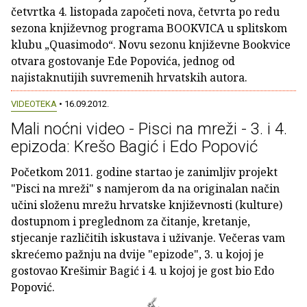
četvrtka 4. listopada započeti nova, četvrta po redu
sezona književnog programa BOOKVICA u splitskom
klubu „Quasimodo“. Novu sezonu književne Bookvice
otvara gostovanje Ede Popovića, jednog od
najistaknutijih suvremenih hrvatskih autora.
VIDEOTEKA
• 16.09.2012.
Mali noćni video - Pisci na mreži - 3. i 4.
epizoda: Krešo Bagić i Edo Popović
Početkom 2011. godine startao je zanimljiv projekt
"Pisci na mreži" s namjerom da na originalan način
učini složenu mrežu hrvatske književnosti (kulture)
dostupnom i preglednom za čitanje, kretanje,
stjecanje različitih iskustava i uživanje. Večeras vam
skrećemo pažnju na dvije "epizode", 3. u kojoj je
gostovao Krešimir Bagić i 4. u kojoj je gost bio Edo
Popović.