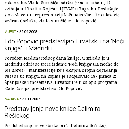
rokenrolu» Vlade Vurušića, održat će se u subotu, 17.
svibnja u 13 sati u Knjižari LJEVAK u Zagrebu. Poslušajte
što o Slavenu i reprezentaciji kažu Miroslav Ćiro Blažević,
Vedran Ćorluka, Vlado Vurušić te Edo Popović.
VIJEST
• 25.04.2008.
Edo Popović predstavljao Hrvatsku na 'Noći
knjiga' u Madridu
Povodom Međunarodnog dana knjige, u srijedu je u
Madridu održano treće izdanje 'Noći knjiga' (La noche de
los libros) - manifestacije koja okuplja brojna događanja
vezana uz knjigu, na kojima je sudjelovalo 187 pisaca iz
Španjolske i inozemstva. Hrvatsku je u sklopu programa
'Café Europa' predstavljao Edo Popović.
NAJAVA
• 27.11.2007.
Predstavljanje nove knjige Delimira
Rešickog
Predstavljanje nove zbirke priča Delimira Rešickog