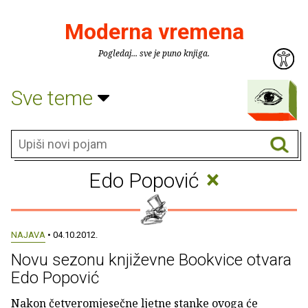
Moderna vremena
Pogledaj... sve je puno knjiga.
Sve teme
×
Edo Popović
NAJAVA
• 04.10.2012.
Novu sezonu književne Bookvice otvara
Edo Popović
Nakon četveromjesečne ljetne stanke ovoga će