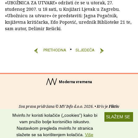
«UBOŽNICA ZA UTVARE» održati će se u utorak, 27.
studenog 2007. u 18 sati, u Knjižari Ljevak u Zagrebu.
«Ubožnicu za utvare» će predstaviti: Jagna Pogačnik,
književna kritičarka, Edo Popović, urednik Biblioteke 21 te,
sam autor, Delimir Rešicki.
PRETHODNA
SLJEDEĆA
Moderna vremena
Sva prava pridržana © MV Info d.o.o. 2026. • Kriv je
Fiktiv
Mvinfo.hr koristi kolačiće („cookies“) kako bi
SLAŽEM SE
O nama
•
Pomoć
•
Uvjeti korištenja
•
RSS kanali
vam pružio bolje korisničko iskustvo.
Nastavkom pregleda mvinfo.hr stranica
Potraži nas na:
slažete se sa korištenjem kolačića.
Više