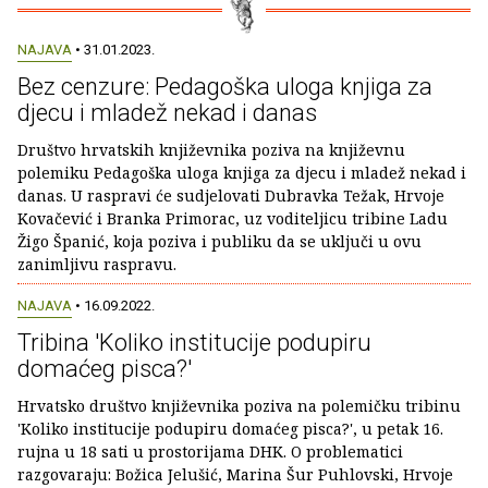
NAJAVA
• 31.01.2023.
Bez cenzure: Pedagoška uloga knjiga za
djecu i mladež nekad i danas
Društvo hrvatskih književnika poziva na književnu
polemiku Pedagoška uloga knjiga za djecu i mladež nekad i
danas. U raspravi će sudjelovati Dubravka Težak, Hrvoje
Kovačević i Branka Primorac, uz voditeljicu tribine Ladu
Žigo Španić, koja poziva i publiku da se uključi u ovu
zanimljivu raspravu.
NAJAVA
• 16.09.2022.
Tribina 'Koliko institucije podupiru
domaćeg pisca?'
Hrvatsko društvo književnika poziva na polemičku tribinu
'Koliko institucije podupiru domaćeg pisca?', u petak 16.
rujna u 18 sati u prostorijama DHK. O problematici
razgovaraju: Božica Jelušić, Marina Šur Puhlovski, Hrvoje