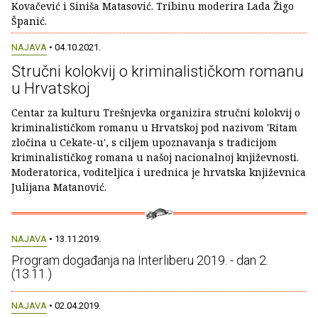
Kovačević i Siniša Matasović. Tribinu moderira Lada Žigo
Španić.
NAJAVA
• 04.10.2021.
Stručni kolokvij o kriminalističkom romanu
u Hrvatskoj
Centar za kulturu Trešnjevka organizira stručni kolokvij o
kriminalističkom romanu u Hrvatskoj pod nazivom 'Ritam
zločina u Cekate-u', s ciljem upoznavanja s tradicijom
kriminalističkog romana u našoj nacionalnoj književnosti.
Moderatorica, voditeljica i urednica je hrvatska književnica
Julijana Matanović.
NAJAVA
• 13.11.2019.
Program događanja na Interliberu 2019. - dan 2.
(13.11.)
NAJAVA
• 02.04.2019.