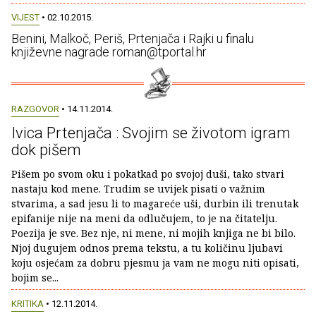
VIJEST
• 02.10.2015.
Benini, Malkoč, Periš, Prtenjača i Rajki u finalu
književne nagrade roman@tportal.hr
RAZGOVOR
• 14.11.2014.
Ivica Prtenjača : Svojim se životom igram
dok pišem
Pišem po svom oku i pokatkad po svojoj duši, tako stvari
nastaju kod mene. Trudim se uvijek pisati o važnim
stvarima, a sad jesu li to magareće uši, durbin ili trenutak
epifanije nije na meni da odlučujem, to je na čitatelju.
Poezija je sve. Bez nje, ni mene, ni mojih knjiga ne bi bilo.
Njoj dugujem odnos prema tekstu, a tu količinu ljubavi
koju osjećam za dobru pjesmu ja vam ne mogu niti opisati,
bojim se...
KRITIKA
• 12.11.2014.