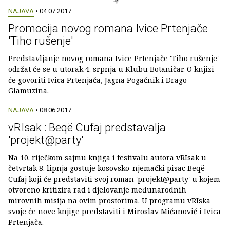
NAJAVA
• 04.07.2017.
Promocija novog romana Ivice Prtenjače
'Tiho rušenje'
Predstavljanje novog romana Ivice Prtenjače 'Tiho rušenje'
održat će se u utorak 4. srpnja u Klubu Botaničar. O knjizi
će govoriti Ivica Prtenjača, Jagna Pogačnik i Drago
Glamuzina.
NAJAVA
• 08.06.2017.
vRIsak : Beqë Cufaj predstavalja
'projekt@party'
Na 10. riječkom sajmu knjiga i festivalu autora vRIsak u
četvrtak 8. lipnja gostuje kosovsko-njemački pisac Beqë
Cufaj koji će predstaviti svoj roman 'projekt@party' u kojem
otvoreno kritizira rad i djelovanje međunarodnih
mirovnih misija na ovim prostorima. U programu vRIska
svoje će nove knjige predstaviti i Miroslav Mićanović i Ivica
Prtenjača.