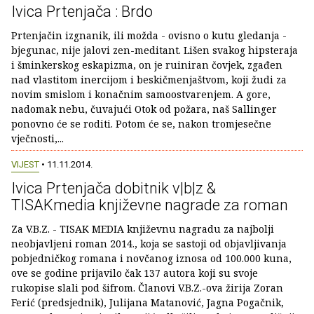
Ivica Prtenjača : Brdo
Prtenjačin izgnanik, ili možda - ovisno o kutu gledanja -
bjegunac, nije jalovi zen-meditant. Lišen svakog hipsteraja
i šminkerskog eskapizma, on je ruiniran čovjek, zgađen
nad vlastitom inercijom i beskičmenjaštvom, koji žudi za
novim smislom i konačnim samoostvarenjem. A gore,
nadomak nebu, čuvajući Otok od požara, naš Sallinger
ponovno će se roditi. Potom će se, nakon tromjesečne
vječnosti,...
VIJEST
• 11.11.2014.
Ivica Prtenjača dobitnik v|b|z &
TISAKmedia književne nagrade za roman
Za V.B.Z. - TISAK MEDIA književnu nagradu za najbolji
neobjavljeni roman 2014., koja se sastoji od objavljivanja
pobjedničkog romana i novčanog iznosa od 100.000 kuna,
ove se godine prijavilo čak 137 autora koji su svoje
rukopise slali pod šifrom. Članovi V.B.Z.-ova žirija Zoran
Ferić (predsjednik), Julijana Matanović, Jagna Pogačnik,