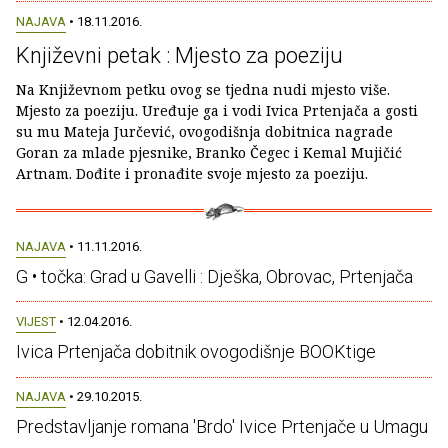
NAJAVA
• 18.11.2016.
Književni petak : Mjesto za poeziju
Na Književnom petku ovog se tjedna nudi mjesto više.
Mjesto za poeziju. Uređuje ga i vodi Ivica Prtenjača a gosti
su mu Mateja Jurčević, ovogodišnja dobitnica nagrade
Goran za mlade pjesnike, Branko Čegec i Kemal Mujičić
Artnam. Dođite i pronađite svoje mjesto za poeziju.
NAJAVA
• 11.11.2016.
G • točka: Grad u Gavelli : Dješka, Obrovac, Prtenjača
VIJEST
• 12.04.2016.
Ivica Prtenjača dobitnik ovogodišnje BOOKtige
NAJAVA
• 29.10.2015.
Predstavljanje romana 'Brdo' Ivice Prtenjače u Umagu