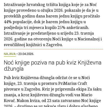
Istraživanje hrvatskog tržišta knjiga koje je za Noć
knjige provedeno u ožujku 2026. pokazalo je da je u
proteklih godinu dana barem jednu knjigu pročitalo
44% populacije, dok je barem jednu knjigu u
posljednja tri mjeseca kupilo 25% anketiranih.
Istraživanje je predstavljeno u srijedu 23. travnja
2026. godine na otvorenju Noći knjige u Nacionalnoj i
sveučilišnoj knjižnici u Zagrebu.
NAJAVA
• 23.04.2026.
Noć knjige poziva na pub kviz Književna
džungla
Pub kviz Književna džungla održat će se u Noći
knjige, 23. travnja u prostoru PriMarius Craft
pivovare u Zagrebu. Kviz je pripremila ekipa Za šaku
znanja, a kroz književnu džunglu vodi vas Mario
Kovač. Nakon kviza, od 23 sata zatvaramo Noć knjige
2026. – družimo se uz tekuće zlato i dobro glazbeno