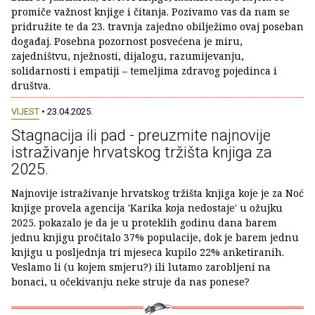
promiče važnost knjige i čitanja. Pozivamo vas da nam se
pridružite te da 23. travnja zajedno obilježimo ovaj poseban
događaj. Posebna pozornost posvećena je miru,
zajedništvu, nježnosti, dijalogu, razumijevanju,
solidarnosti i empatiji – temeljima zdravog pojedinca i
društva.
VIJEST
• 23.04.2025.
Stagnacija ili pad - preuzmite najnovije
istraživanje hrvatskog tržišta knjiga za
2025.
Najnovije istraživanje hrvatskog tržišta knjiga koje je za Noć
knjige provela agencija 'Karika koja nedostaje' u ožujku
2025. pokazalo je da je u proteklih godinu dana barem
jednu knjigu pročitalo 37% populacije, dok je barem jednu
knjigu u posljednja tri mjeseca kupilo 22% anketiranih.
Veslamo li (u kojem smjeru?) ili lutamo zarobljeni na
bonaci, u očekivanju neke struje da nas ponese?