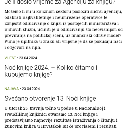
Je li došlo vrijeme za Agenciju za knjigu?
Možemo li mi u knjižnom sektoru posložiti sličnu agenciju,
odabrati najkvalitetnije i neumrežene operativce te
izmjestit odlučivanje o knjizi iz postojećih ministarstava i
njihovih službi, učiniti je u odlučivanju što neovisnijom od
previranja na političkoj sceni, uz financijski održiv model?
Puno je upitnika u zraku ali vrijeme je da se pokušaju naći
i odgovori na njih.
VIJEST
• 23.04.2024.
Noć knjige 2024. – Koliko čitamo i
kupujemo knjige?
NAJAVA
• 23.04.2024.
Svečano otvorenje 13. Noći knjige
U utorak 23. travnja točno u podne u Nacionalnoj i
sveučilišnoj knjižnici otvaramo 13. Noć knjige i
predstavljamo najnovije rezultate istraživanja o čitanju i
kupovini knjiga u Hrvatskoj! Bit će proglašeni i rezultati