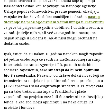
se plaća sekretarice pokriva iz naknada koje uplaćuju
nakladnici i ostali koji se javljaju na natječaje agencije.
Usluge poput računovodstva, pravne pomoći... obavljaju
vanjske tvrtke. Za vrlo dobro osmišljen i odrađen
nastup
Slovenije na prošlogodišnjem Sajmu knjiga u Frankfurtu
za prve tri pripremne godine dobili su 1 dodatnu osobu, a
za zadnje dvije njih 4, ali već za ovogodišnji nastup na
Sajmu knjige u Bologni u JAK-u nisu mogli računati na
dodatnu osobu.
Ipak, ističu da su nakon 10 godina napokon mogli zaposliti
još jednu osobu koja će raditi na međunarodnoj suradnji,
internetskoj stranici Agencije i PR, pa će ih sada biti
sedmero zaposlenih, iako
smatraju da bi neki optimum
bio 8 zaposlenika
. Naravno, od države dolazi novac koji se
transferira za natječaje i pojedine odobrene projekte, no u
JAK-u spretno i sami osiguravaju sredstva iz
EU projekata
,
pa su tako troškovi nastupa u Frankfurtu i plaće
zaposlenih na projektu 60% bili financirani iz Kohezijskog
fonda, a kad god mogu apliciraju i na neke druge EU
projekte i fondove.