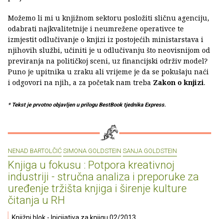
Možemo li mi u knjižnom sektoru posložiti sličnu agenciju,
odabrati najkvalitetnije i neumrežene operativce te
izmjestit odlučivanje o knjizi iz postojećih ministarstava i
njihovih službi, učiniti je u odlučivanju što neovisnijom od
previranja na političkoj sceni, uz financijski održiv model?
Puno je upitnika u zraku ali vrijeme je da se pokušaju naći
i odgovori na njih, a za početak nam treba
Zakon o knjizi
.
* Tekst je prvotno objavljen u prilogu BestBook tjednika Express.
NENAD BARTOLČIĆ
SIMONA GOLDSTEIN
SANJA GOLDSTEIN
Knjiga u fokusu : Potpora kreativnoj
industriji - stručna analiza i preporuke za
uređenje tržišta knjiga i širenje kulture
čitanja u RH
Knjižni blok - Inicijativa za knjigu 02/2013.