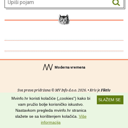
Moderna vremena
Sva prava pridržana © MV Info d.o.o. 2026. • Kriv je
Fiktiv
Mvinfo.hr koristi kolačiće („cookies“) kako bi
SLAŽEM SE
O nama
•
Pomoć
•
Uvjeti korištenja
•
RSS kanali
vam pružio bolje korisničko iskustvo.
Nastavkom pregleda mvinfo.hr stranica
Potraži nas na:
slažete se sa korištenjem kolačića.
Više
informacija