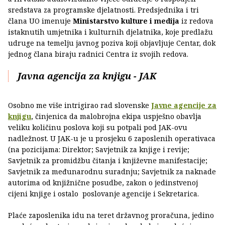
sredstava za programske djelatnosti. Predsjednika i tri
člana UO imenuje
Ministarstvo kulture i medija
iz redova
istaknutih umjetnika i kulturnih djelatnika, koje predlažu
udruge na temelju javnog poziva koji objavljuje Centar, dok
jednog člana biraju radnici Centra iz svojih redova.
Javna agencija za knjigu - JAK
Osobno me više intrigirao rad slovenske
Javne agencije za
knjigu
, činjenica da malobrojna ekipa uspješno obavlja
veliku količinu poslova koji su potpali pod JAK-ovu
nadležnost. U JAK-u je u prosjeku 6 zaposlenih operativaca
(na pozicijama: Direktor; Savjetnik za knjige i revije;
Savjetnik za promidžbu čitanja i književne manifestacije;
Savjetnik za međunarodnu suradnju; Savjetnik za naknade
autorima od knjižnične posudbe, zakon o jedinstvenoj
cijeni knjige i ostalo poslovanje agencije i Sekretarica.
Plaće zaposlenika idu na teret državnog proračuna, jedino