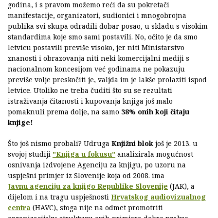
godina, i s pravom možemo reći da su pokretači
manifestacije, organizatori, sudionici i mnogobrojna
publika svi skupa odradili dobar posao, u skladu s visokim
standardima koje smo sami postavili. No, očito je da smo
letvicu postavili previše visoko, jer niti Ministarstvo
znanosti i obrazovanja niti neki komercijalni mediji s
nacionalnom koncesijom već godinama ne pokazuju
previše volje preskočiti je, valjda im je lakše prolaziti ispod
letvice. Utoliko ne treba čuditi što su se rezultati
istraživanja čitanosti i kupovanja knjiga još malo
pomaknuli prema dolje, na samo
38% onih koji čitaju
knjige!
Što još nismo probali? Udruga
Knjižni blok
još je 2013. u
svojoj studiji
"Knjiga u fokusu"
analizirala mogućnost
osnivanja izdvojene Agenciju za knjigu, po uzoru na
uspješni primjer iz Slovenije koja od 2008. ima
Javnu agenciju za knjigo Republike Slovenije
(JAK), a
dijelom i na tragu uspješnosti
Hrvatskog audiovizualnog
centra
(HAVC), stoga nije na odmet promotriti