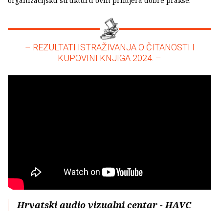
organizacijsku strukturu ovih primjera dobre prakse.
– REZULTATI ISTRAŽIVANJA O ČITANOSTI I
KUPOVINI KNJIGA 2024. –
Hrvatski audio vizualni centar - HAVC