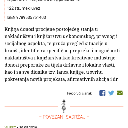
122 str., meki uvez
ISBN 9789535751403
Knjiga donosi procjene postojećeg stanja u
nakladništvu i knjižarstvu s ekonomskog, pravnog i
socijalnog aspekta, te pruža pregled situacije u
branši; identificira specifične prepreke i mogućnosti
nakladništva i knjižarstva kao kreativne industrije;
donosi preporuke za tijela državne i lokalne vlasti,
kao i za sve dionike tzv. lanca knjige, u svrhu
pokretanja novih projekata, afirmativnih akcija i dr.
Preporuči članak
– POVEZANI SADRŽAJ –
VIJEST
• 19.05.2026.