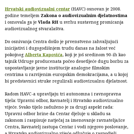
Hrvatski audiovizualni centar
(HAVC) osnovan je 2008.
godine temeljem
Zakona o audiovizualnim djelatnostima
i osnovala ga je
Vlada RH
u svrhu sustavnog promicanja
audiovizualnog stvaralaštva.
Do osnivanja Centra došlo je prvenstveno zahvaljujući
inicijativi i dugogodišnjem trudu danas na žalost već
pokojnog
Alberta Kapovića
, koji je još sredinom 90-ih kao
tajnik Udruge producenata počeo desetljeće dugu borbu za
uspostavljanje javne institucije analogne filmskim
centrima u razvijenim europskim demokracijama, a u kojoj
bi predstavnici struke regulirali audiovizualnu djelatnost.
Radom HAVC-a upravljaju tri autonomna i ravnopravna
tijela: Upravni odbor, Ravnatelj i Hrvatsko audiovizualno
vijeće. Svako tijelo zaduženo je za drugi aspekt rada:
Upravni odbor brine da Centar djeluje u skladu sa
zakonom i raspisuje natječaj za imenovanje ravnatelja/ice
Centra, Ravnatelj zastupa Centar i vodi njegovo poslovanje,
a Hrvatsko audiovizualno vijeće odlučuje o raspodjeli