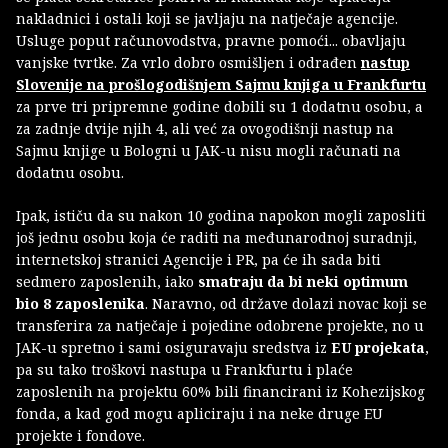
nakladnici i ostali koji se javljaju na natječaje agencije.
Usluge poput računovodstva, pravne pomoći... obavljaju
vanjske tvrtke. Za vrlo dobro osmišljen i odrađen
nastup
Slovenije na prošlogodišnjem Sajmu knjiga u Frankfurtu
za prve tri pripremne godine dobili su 1 dodatnu osobu, a
za zadnje dvije njih 4, ali već za ovogodišnji nastup na
Sajmu knjige u Bologni u JAK-u nisu mogli računati na
dodatnu osobu.
Ipak, ističu da su nakon 10 godina napokon mogli zaposliti
još jednu osobu koja će raditi na međunarodnoj suradnji,
internetskoj stranici Agencije i PR, pa će ih sada biti
sedmero zaposlenih, iako
smatraju da bi neki optimum
bio 8 zaposlenika
. Naravno, od države dolazi novac koji se
transferira za natječaje i pojedine odobrene projekte, no u
JAK-u spretno i sami osiguravaju sredstva iz
EU projekata
,
pa su tako troškovi nastupa u Frankfurtu i plaće
zaposlenih na projektu 60% bili financirani iz Kohezijskog
fonda, a kad god mogu apliciraju i na neke druge EU
projekte i fondove.