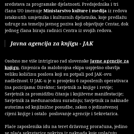
sredstava za programske djelatnosti. Predsjednika i tri
člana UO imenuje
Ministarstvo kulture i medija
iz redova
istaknutih umjetnika i kulturnih djelatnika, koje predlažu
udruge na temelju javnog poziva koji objavljuje Centar, dok
jednog člana biraju radnici Centra iz svojih redova.
Javna agencija za knjigu - JAK
Osobno me više intrigirao rad slovenske
Javne agencije za
knjigu
, činjenica da malobrojna ekipa uspješno obavlja
veliku količinu poslova koji su potpali pod JAK-ovu
nadležnost. U JAK-u je u prosjeku 6 zaposlenih operativaca
(na pozicijama: Direktor; Savjetnik za knjige i revije;
Savjetnik za promidžbu čitanja i književne manifestacije;
Savjetnik za međunarodnu suradnju; Savjetnik za naknade
autorima od knjižnične posudbe, zakon o jedinstvenoj
cijeni knjige i ostalo poslovanje agencije i Sekretarica.
Plaće zaposlenika idu na teret državnog proračuna, jedino
se plaća sekretarice pokriva iz naknada koje uplaćuju