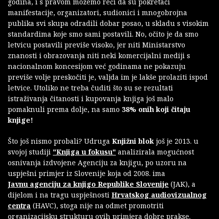
godina, i s pravom možemo reći da su pokretači
manifestacije, organizatori, sudionici i mnogobrojna
publika svi skupa odradili dobar posao, u skladu s visokim
standardima koje smo sami postavili. No, očito je da smo
letvicu postavili previše visoko, jer niti Ministarstvo
znanosti i obrazovanja niti neki komercijalni mediji s
nacionalnom koncesijom već godinama ne pokazuju
previše volje preskočiti je, valjda im je lakše prolaziti ispod
letvice. Utoliko ne treba čuditi što su se rezultati
istraživanja čitanosti i kupovanja knjiga još malo
pomaknuli prema dolje, na samo
38% onih koji čitaju
knjige!
Što još nismo probali? Udruga
Knjižni blok
još je 2013. u
svojoj studiji
"Knjiga u fokusu"
analizirala mogućnost
osnivanja izdvojene Agenciju za knjigu, po uzoru na
uspješni primjer iz Slovenije koja od 2008. ima
Javnu agenciju za knjigo Republike Slovenije
(JAK), a
dijelom i na tragu uspješnosti
Hrvatskog audiovizualnog
centra
(HAVC), stoga nije na odmet promotriti
organizacijsku strukturu ovih primjera dobre prakse.