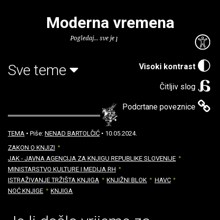
Moderna vremena
Pogledaj... sve je puno knjiga.
Sve teme
Visoki kontrast
Čitljiv slog
Podcrtane poveznice
TEMA
• Piše:
NENAD BARTOLČIĆ
• 10.05.2024.
ZAKON O KNJIZI
JAK - JAVNA AGENCIJA ZA KNJIGU REPUBLIKE SLOVENIJE
MINISTARSTVO KULTURE I MEDIJA RH
ISTRAŽIVANJE TRŽIŠTA KNJIGA
KNJIŽNI BLOK
HAVC
NOĆ KNJIGE
KNJIGA