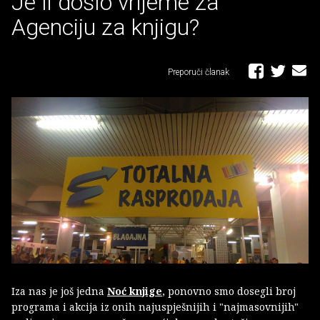
Je li došlo vrijeme za
Agenciju za knjigu?
Preporuči članak
Iza nas je još jedna
Noć knjige
, ponovno smo dosegli broj
programa i akcija iz onih najuspješnijih i "najmasovnijih"