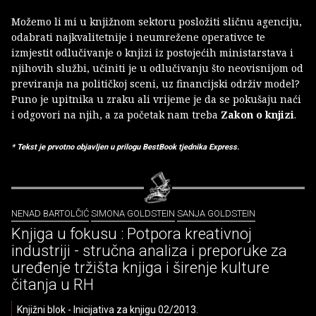
Možemo li mi u knjižnom sektoru posložiti sličnu agenciju,
odabrati najkvalitetnije i neumrežene operativce te
izmjestit odlučivanje o knjizi iz postojećih ministarstava i
njihovih službi, učiniti je u odlučivanju što neovisnijom od
previranja na političkoj sceni, uz financijski održiv model?
Puno je upitnika u zraku ali vrijeme je da se pokušaju naći
i odgovori na njih, a za početak nam treba
Zakon o knjizi
.
* Tekst je prvotno objavljen u prilogu BestBook tjednika Express.
NENAD BARTOLČIĆ
SIMONA GOLDSTEIN
SANJA GOLDSTEIN
Knjiga u fokusu : Potpora kreativnoj
industriji - stručna analiza i preporuke za
uređenje tržišta knjiga i širenje kulture
čitanja u RH
Knjižni blok - Inicijativa za knjigu 02/2013.