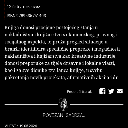
122 str., meki uvez
ISBN 9789535751403
Knjiga donosi procjene postojećeg stanja u
nakladništvu i knjižarstvu s ekonomskog, pravnog i
socijalnog aspekta, te pruža pregled situacije u
branši; identificira specifične prepreke i mogućnosti
nakladništva i knjižarstva kao kreativne industrije;
donosi preporuke za tijela državne i lokalne vlasti,
kao i za sve dionike tzv. lanca knjige, u svrhu
pokretanja novih projekata, afirmativnih akcija i dr.
Preporuči članak
– POVEZANI SADRŽAJ –
VIJEST
• 19.05.2026.