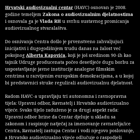
Hrvatski audiovizualni centar
(HAVC) osnovan je 2008.
godine temeljem
Zakona o audiovizualnim djelatnostima
i osnovala ga je
Vlada RH
u svrhu sustavnog promicanja
audiovizualnog stvaralaštva.
Do osnivanja Centra došlo je prvenstveno zahvaljujući
inicijativi i dugogodišnjem trudu danas na žalost već
pokojnog
Alberta Kapovića
, koji je još sredinom 90-ih kao
tajnik Udruge producenata počeo desetljeće dugu borbu za
uspostavljanje javne institucije analogne filmskim
centrima u razvijenim europskim demokracijama, a u kojoj
bi predstavnici struke regulirali audiovizualnu djelatnost.
Radom HAVC-a upravljaju tri autonomna i ravnopravna
tijela: Upravni odbor, Ravnatelj i Hrvatsko audiovizualno
vijeće. Svako tijelo zaduženo je za drugi aspekt rada:
Upravni odbor brine da Centar djeluje u skladu sa
zakonom i raspisuje natječaj za imenovanje ravnatelja/ice
Centra, Ravnatelj zastupa Centar i vodi njegovo poslovanje,
a Hrvatsko audiovizualno vijeće odlučuje o raspodjeli