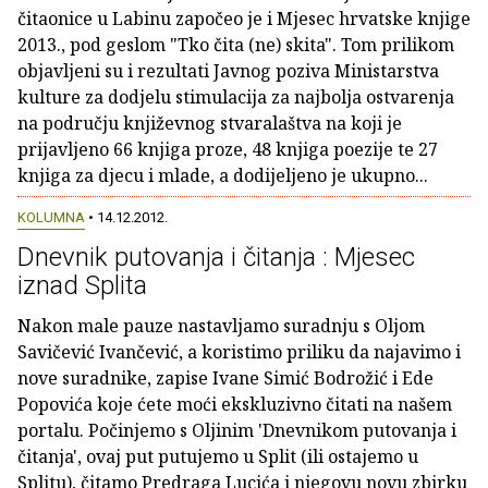
čitaonice u Labinu započeo je i Mjesec hrvatske knjige
2013., pod geslom "Tko čita (ne) skita". Tom prilikom
objavljeni su i rezultati Javnog poziva Ministarstva
kulture za dodjelu stimulacija za najbolja ostvarenja
na području književnog stvaralaštva na koji je
prijavljeno 66 knjiga proze, 48 knjiga poezije te 27
knjiga za djecu i mlade, a dodijeljeno je ukupno...
KOLUMNA
• 14.12.2012.
Dnevnik putovanja i čitanja : Mjesec
iznad Splita
Nakon male pauze nastavljamo suradnju s Oljom
Savičević Ivančević, a koristimo priliku da najavimo i
nove suradnike, zapise Ivane Simić Bodrožić i Ede
Popovića koje ćete moći ekskluzivno čitati na našem
portalu. Počinjemo s Oljinim 'Dnevnikom putovanja i
čitanja', ovaj put putujemo u Split (ili ostajemo u
Splitu), čitamo Predraga Lucića i njegovu novu zbirku