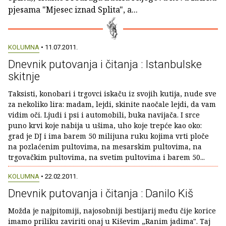
pjesama "Mjesec iznad Splita", a...
KOLUMNA
• 11.07.2011.
Dnevnik putovanja i čitanja : Istanbulske
skitnje
Taksisti, konobari i trgovci iskaču iz svojih kutija, nude sve
za nekoliko lira: madam, lejdi, skinite naočale lejdi, da vam
vidim oči. Ljudi i psi i automobili, buka navijača. I srce
puno krvi koje nabija u ušima, uho koje trepće kao oko:
grad je DJ i ima barem 50 milijuna ruku kojima vrti ploče
na pozlaćenim pultovima, na mesarskim pultovima, na
trgovačkim pultovima, na svetim pultovima i barem 50...
KOLUMNA
• 22.02.2011.
Dnevnik putovanja i čitanja : Danilo Kiš
Možda je najpitomiji, najosobniji bestijarij među čije korice
imamo priliku zaviriti onaj u Kiševim „Ranim jadima". Taj