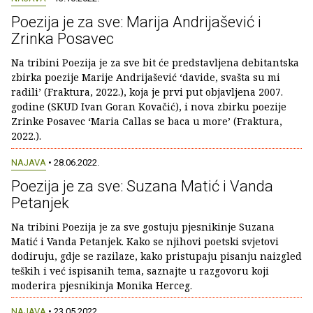
Poezija je za sve: Marija Andrijašević i
Zrinka Posavec
Na tribini Poezija je za sve bit će predstavljena debitantska
zbirka poezije Marije Andrijašević ‘davide, svašta su mi
radili’ (Fraktura, 2022.), koja je prvi put objavljena 2007.
godine (SKUD Ivan Goran Kovačić), i nova zbirku poezije
Zrinke Posavec ‘Maria Callas se baca u more’ (Fraktura,
2022.).
NAJAVA
• 28.06.2022.
Poezija je za sve: Suzana Matić i Vanda
Petanjek
Na tribini Poezija je za sve gostuju pjesnikinje Suzana
Matić i Vanda Petanjek. Kako se njihovi poetski svjetovi
dodiruju, gdje se razilaze, kako pristupaju pisanju naizgled
teških i već ispisanih tema, saznajte u razgovoru koji
moderira pjesnikinja Monika Herceg.
NAJAVA
• 23.05.2022.