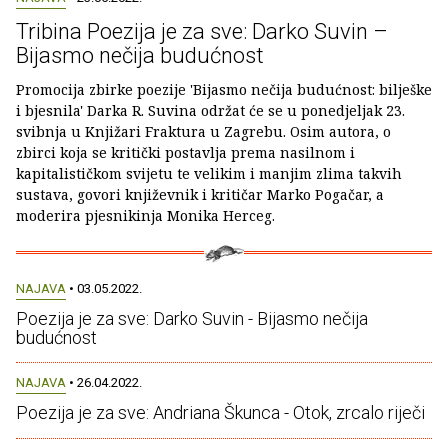
Tribina Poezija je za sve: Darko Suvin –
Bijasmo nečija budućnost
Promocija zbirke poezije 'Bijasmo nečija budućnost: bilješke
i bjesnila' Darka R. Suvina održat će se u ponedjeljak 23.
svibnja u Knjižari Fraktura u Zagrebu. Osim autora, o
zbirci koja se kritički postavlja prema nasilnom i
kapitalističkom svijetu te velikim i manjim zlima takvih
sustava, govori književnik i kritičar Marko Pogačar, a
moderira pjesnikinja Monika Herceg.
NAJAVA
• 03.05.2022.
Poezija je za sve: Darko Suvin - Bijasmo nečija
budućnost
NAJAVA
• 26.04.2022.
Poezija je za sve: Andriana Škunca - Otok, zrcalo riječi