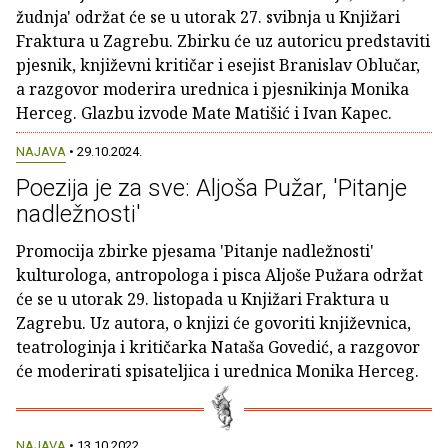
žudnja' održat će se u utorak 27. svibnja u Knjižari
Fraktura u Zagrebu. Zbirku će uz autoricu predstaviti
pjesnik, književni kritičar i esejist Branislav Oblučar,
a razgovor moderira urednica i pjesnikinja Monika
Herceg. Glazbu izvode Mate Matišić i Ivan Kapec.
NAJAVA
• 29.10.2024.
Poezija je za sve: Aljoša Pužar, 'Pitanje
nadležnosti'
Promocija zbirke pjesama 'Pitanje nadležnosti'
kulturologa, antropologa i pisca Aljoše Pužara održat
će se u utorak 29. listopada u Knjižari Fraktura u
Zagrebu. Uz autora, o knjizi će govoriti književnica,
teatrologinja i kritičarka Nataša Govedić, a razgovor
će moderirati spisateljica i urednica Monika Herceg.
NAJAVA
• 13.10.2022.