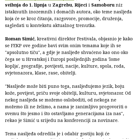
svibnja do 1. lipnja
u
Zagrebu
,
Rijeci
i
Samoboru
niz
istaknutih inozemnih i domaćih autora, oko teme nasljeđa
koja će se kroz čitanja, razgovore, promocije, druženja,
sagledati u kontekstu aktualnog trenutka.
Roman Simić
, kreativni direktor Festivala, objasnio je kako
se FEKP ove godine bavi svim onim temama koje ih se
"apsolutno tiču", a gdje je nasljeđe shvaćeno kao ono oko
čega se u Hrvatskoj i Europi posljednjih godina 'lome
koplja', geografije, povijesti, nacije, kulture, spola, roda,
svjetonazora, klase, rase, obitelji.
"Nasljeđe može biti puno toga, nasljeđujemo jezik, boju
kože, povijest, priču svoje obitelji, kulturu, svjetonazor. Od
nekog nasljeđa se možemo osloboditi, od nekoga ne
možemo ili ne želimo, a nama je zanimljivo progovoriti o
svemu što jesmo i što ostavljamo generacijama iza nas",
rekao je Simić u srijedu na konferenciji za novinare.
Tema nasljeđa odredila je i odabir gostiju koji će