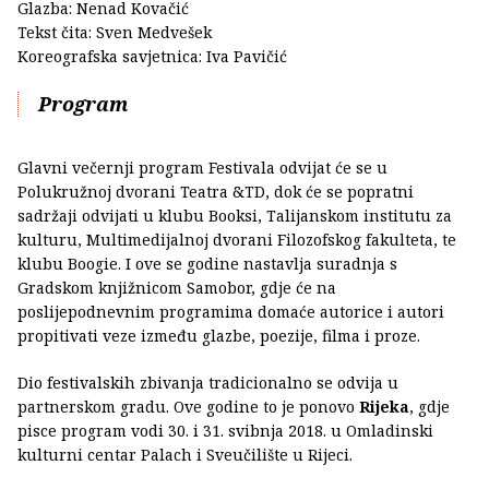
Glazba: Nenad Kovačić
Tekst čita: Sven Medvešek
Koreografska savjetnica: Iva Pavičić
Program
Glavni večernji program Festivala odvijat će se u
Polukružnoj dvorani Teatra &TD, dok će se popratni
sadržaji odvijati u klubu Booksi, Talijanskom institutu za
kulturu, Multimedijalnoj dvorani Filozofskog fakulteta, te
klubu Boogie. I ove se godine nastavlja suradnja s
Gradskom knjižnicom Samobor, gdje će na
poslijepodnevnim programima domaće autorice i autori
propitivati veze između glazbe, poezije, filma i proze.
Dio festivalskih zbivanja tradicionalno se odvija u
partnerskom gradu. Ove godine to je ponovo
Rijeka
, gdje
pisce program vodi 30. i 31. svibnja 2018. u Omladinski
kulturni centar Palach i Sveučilište u Rijeci.