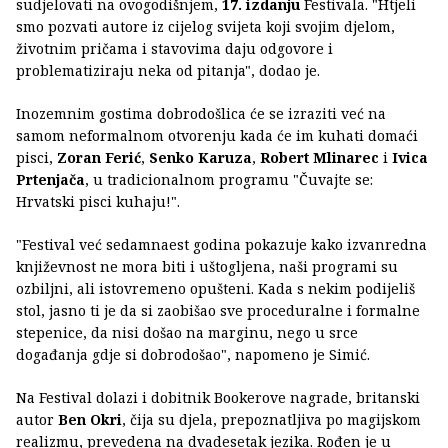
sudjelovati na ovogodišnjem,
17. izdanju
Festivala. "Htjeli
smo pozvati autore iz cijelog svijeta koji svojim djelom,
životnim pričama i stavovima daju odgovore i
problematiziraju neka od pitanja", dodao je.
Inozemnim gostima dobrodošlica će se izraziti već na
samom neformalnom otvorenju kada će im kuhati domaći
pisci,
Zoran Ferić
,
Senko Karuza
,
Robert Mlinarec
i
Ivica
Prtenjača
, u tradicionalnom programu "Čuvajte se:
Hrvatski pisci kuhaju!".
"Festival već sedamnaest godina pokazuje kako izvanredna
književnost ne mora biti i uštogljena, naši programi su
ozbiljni, ali istovremeno opušteni. Kada s nekim podijeliš
stol, jasno ti je da si zaobišao sve proceduralne i formalne
stepenice, da nisi došao na marginu, nego u srce
događanja gdje si dobrodošao", napomeno je Simić.
Na Festival dolazi i dobitnik Bookerove nagrade, britanski
autor
Ben Okri
, čija su djela, prepoznatljiva po magijskom
realizmu, prevedena na dvadesetak jezika. Rođen je u