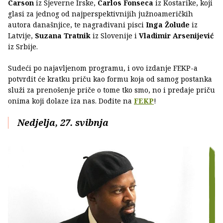
Carson
iz Sjeverne Irske,
Carlos Fonseca
iz Kostarike, koji
glasi za jednog od najperspektivnijih južnoameričkih
autora današnjice, te nagrađivani pisci
Inga Žolude
iz
Latvije,
Suzana Tratnik
iz Slovenije i
Vladimir
Arsenijević
iz Srbije.
Sudeći po najavljenom programu, i ovo izdanje FEKP-a
potvrdit će kratku priču kao formu koja od samog postanka
služi za prenošenje priče o tome tko smo, no i predaje priču
onima koji dolaze iza nas. Dođite na
FEKP
!
Nedjelja, 27. svibnja