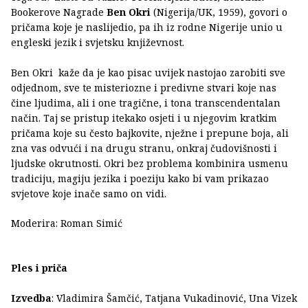
Bookerove Nagrade
Ben Okri
(Nigerija/UK, 1959), govori o
pričama koje je naslijedio, pa ih iz rodne Nigerije unio u
engleski jezik i svjetsku književnost.
Ben Okri kaže da je kao pisac uvijek nastojao zarobiti sve
odjednom, sve te misteriozne i predivne stvari koje nas
čine ljudima, ali i one tragične, i tona transcendentalan
način. Taj se pristup itekako osjeti i u njegovim kratkim
pričama koje su često bajkovite, nježne i prepune boja, ali
zna vas odvući i na drugu stranu, onkraj čudovišnosti i
ljudske okrutnosti. Okri bez problema kombinira usmenu
tradiciju, magiju jezika i poeziju kako bi vam prikazao
svjetove koje inače samo on vidi.
Moderira: Roman Simić
Ples i priča
Izvedba
: Vladimira Šamčić, Tatjana Vukadinović, Una Vizek