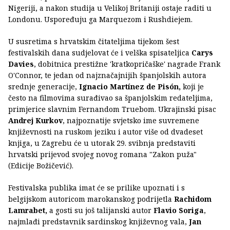
Nigeriji, a nakon studija u Velikoj Britaniji ostaje raditi u
Londonu. Uspoređuju ga Marquezom i Rushdiejem.
U susretima s hrvatskim čitateljima tijekom šest
festivalskih dana sudjelovat će i velška spisateljica
Carys
Davies
, dobitnica prestižne 'kratkopričaške' nagrade Frank
O'Connor, te jedan od najznačajnijih španjolskih autora
srednje generacije,
Ignacio Martínez de Pisón,
koji je
često na filmovima surađivao sa španjolskim redateljima,
primjerice slavnim Fernandom Truebom.
Ukrajinski pisac
Andrej Kurkov
, najpoznatije svjetsko ime suvremene
književnosti na ruskom jeziku i autor više od dvadeset
knjiga, u Zagrebu će u utorak 29. svibnja predstaviti
hrvatski prijevod svojeg novog romana "Zakon puža"
(Edicije Božičević).
Festivalska publika imat će se prilike upoznati i s
belgijskom autoricom marokanskog podrijetla
Rachidom
Lamrabet,
a gosti su još talijanski autor
Flavio Soriga
,
najmlađi predstavnik sardinskog književnog vala,
Jan