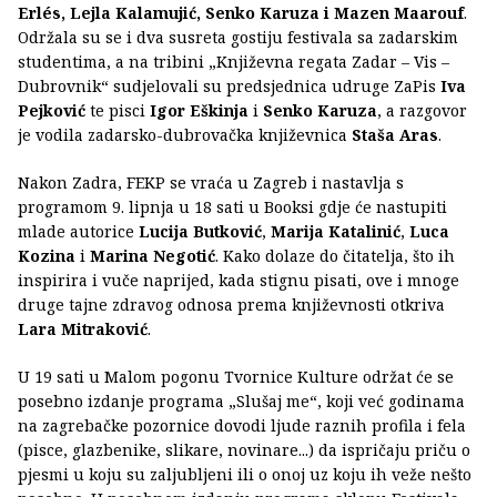
Erlés, Lejla Kalamujić, Senko Karuza i Mazen Maarouf
.
Održala su se i dva susreta gostiju festivala sa zadarskim
studentima, a na tribini „Književna regata Zadar – Vis –
Dubrovnik“ sudjelovali su predsjednica udruge ZaPis
Iva
Pejković
te pisci
Igor Eškinja
i
Senko Karuza
, a razgovor
je vodila zadarsko-dubrovačka književnica
Staša Aras
.
Nakon Zadra, FEKP se vraća u Zagreb i nastavlja s
programom 9. lipnja u 18 sati u Booksi gdje će nastupiti
mlade autorice
Lucija Butković
,
Marija Katalinić
,
Luca
Kozina
i
Marina Negotić
. Kako dolaze do čitatelja, što ih
inspirira i vuče naprijed, kada stignu pisati, ove i mnoge
druge tajne zdravog odnosa prema književnosti otkriva
Lara Mitraković
.
U 19 sati u Malom pogonu Tvornice Kulture održat će se
posebno izdanje programa „Slušaj me“, koji već godinama
na zagrebačke pozornice dovodi ljude raznih profila i fela
(pisce, glazbenike, slikare, novinare...) da ispričaju priču o
pjesmi u koju su zaljubljeni ili o onoj uz koju ih veže nešto