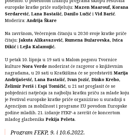
posebno. U posebnom izdanju programa sklopu Festivala
europske kratke priče sudjeluju:
Mazen Maarouf, Korana
Serdarević
,
Lana Bastašić
,
Danilo Lučić
i
Vid Barić
.
Moderira:
Andrija Škare
Na završnom, Večernjem čitanju u 20:30 svoje kratke priče
čitaju:
Jakuta Alikavazović
,
Rumena Bužarovska
,
Ivica
Đikić
i
Lejla Kalamujić.
U petak 10. lipnja u 19 sati u Malom pogonu Tvornice
kulture
Nora Verde
moderirat će razgovor o književnim
nagradama, u 20 sati u Kratkišima će se predstaviti
Marija
Andrijašević
,
Lana Bastašić
,
Ivan Jozić
,
Dinko Kreho
,
Želimir Periš
i
Espi Tomičić
, u 21 sat proglasit će se
pobjednici natječaja za najbolju kratku priču za mlade koju
je Festival europske kratke priče organizirao u suradnji s
Agencijom za mobilnost i programe EU povodom Europske
godine mladih. 21. izdanje FEKP-a završit će koncertom
mladog glazbenika
Pekija Peleta
.
Program FEKP, 9. i 10.6.2022.