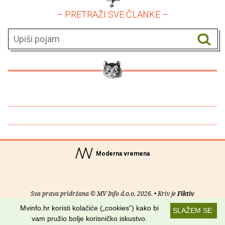
– PRETRAŽI SVE ČLANKE –
Moderna vremena
Sva prava pridržana © MV Info d.o.o. 2026. • Kriv je
Fiktiv
Mvinfo.hr koristi kolačiće („cookies“) kako bi
SLAŽEM SE
O nama
•
Pomoć
•
Uvjeti korištenja
•
RSS kanali
vam pružio bolje korisničko iskustvo.