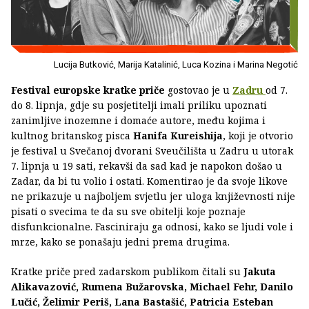
Lucija Butković, Marija Katalinić, Luca Kozina i Marina Negotić
Festival europske kratke priče
gostovao je u
Zadru
od 7.
do 8. lipnja, gdje su posjetitelji imali priliku upoznati
zanimljive inozemne i domaće autore, među kojima i
kultnog britanskog pisca
Hanifa Kureishija
, koji je otvorio
je festival u Svečanoj dvorani Sveučilišta u Zadru u utorak
7. lipnja u 19 sati, rekavši da sad kad je napokon došao u
Zadar, da bi tu volio i ostati. Komentirao je da svoje likove
ne prikazuje u najboljem svjetlu jer uloga književnosti nije
pisati o svecima te da su sve obitelji koje poznaje
disfunkcionalne. Fasciniraju ga odnosi, kako se ljudi vole i
mrze, kako se ponašaju jedni prema drugima.
Kratke priče pred zadarskom publikom čitali su
Jakuta
Alikavazović, Rumena Bužarovska, Michael Fehr, Danilo
Lučić, Želimir Periš, Lana Bastašić, Patricia Esteban