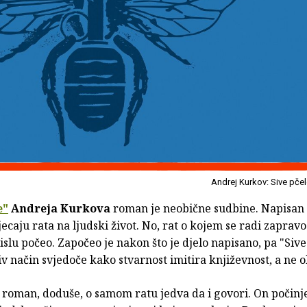
Andrej Kurkov: Sive pče
e"
Andreja Kurkova
roman je neobične sudbine. Napisan 
jecaju rata na ljudski život. No, rat o kojem se radi zapravo 
lu počeo. Započeo je nakon što je djelo napisano, pa "Sive
iv način svjedoče kako stvarnost imitira književnost, a ne 
 roman, doduše, o samom ratu jedva da i govori. On počinj