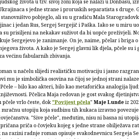
judskog života u tzv. sivoj zoni koja se nalazi u Donbasu, i
krajinaca s jedne strane i proruskih separatista s druge. 
stanovništvo pobjeglo, ali su u gradiću Mala Starogradovka
inac i jedan Rus, Sergej Sergejič i Paška. Iako se u miru u
da su prisiljeni na nekakav suživot da bi uopće preživjeli. No
ikuje Sergejevo je zanimanje. On je, naime, pčelar i briga 
 njegova života. A kako je Sergej glavni lik djela, pčele su i
za većinu fabularnih zbivanja.
oman u načelu slijedi realističku motivaciju i jasno razgran
ovi mu je simbolička osovina na čijoj se jednoj strani nalaze
 Pčele – bilo kao akteri, bilo kao metaforička analogija ljud
književnosti. Pčelica Maja redovan je gost svakog djetinjstv
 pčele vrlo česte, dok
"Povijest pčela
"
Maje Lunde
iz 202
a mračnu utopiju koja sudbinu tih kukaca izravno povezuje
vječanstva. "Sive pčele", međutim, nisu ni basna ni utopij
pričana priča o čovjeku kojeg s jedne strane obilježava rat
k na razini radnje roman opisuje svakodnevnicu Sergeja Se