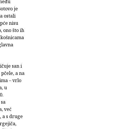
zmeđu
Gotovo je
 ostali
opće nisu
, ono što ih
o košnicama
 glavna
ičuje san i
 pčele, a na
ima – vrlo
a, u
0.
 sa
a, već
, a s druge
rgejiča,