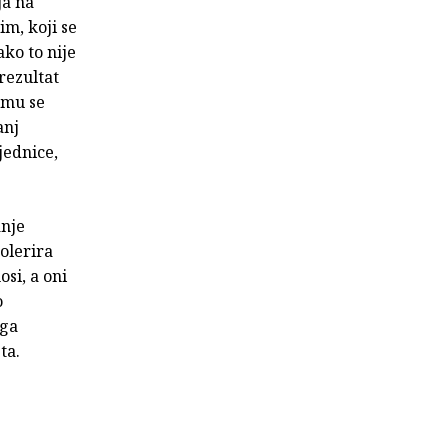
ja na
im, koji se
ako to nije
rezultat
 mu se
anj
jednice,
anje
olerira
osi, a oni
o
 ga
ta.