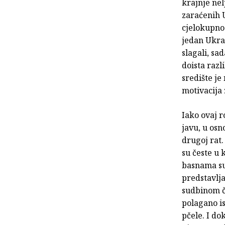
krajnje nel
zaraćenih U
cjelokupno 
jedan Ukraj
slagali, sa
doista razl
središte je
motivacija 
Iako ovaj r
javu, u osn
drugoj rat.
su česte u 
basnama su
predstavlj
sudbinom čo
polagano is
pčele. I do