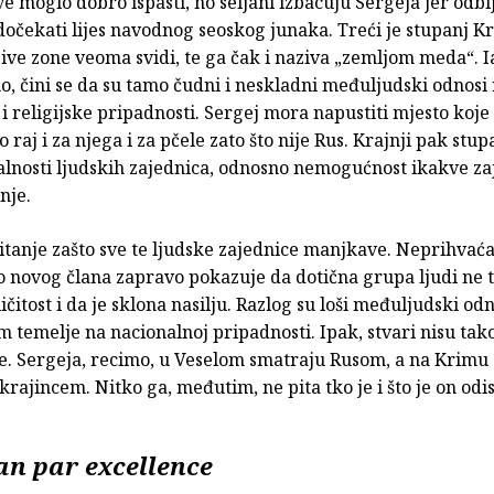
sve moglo dobro ispasti, no seljani izbacuju Sergeja jer odbi
očekati lijes navodnog seoskog junaka. Treći je stupanj Kr
sive zone veoma svidi, te ga čak i naziva „zemljom meda“. I
o, čini se da su tamo čudni i neskladni međuljudski odnosi 
i religijske pripadnosti. Sergej mora napustiti mjesto koje
 raj i za njega i za pčele zato što nije Rus. Krajnji pak stup
alnosti ljudskih zajednica, odnosno nemogućnost ikakve za
nje.
itanje zašto sve te ljudske zajednice manjkave. Neprihvać
o novog člana zapravo pokazuje da dotična grupa ljudi ne t
ičitost i da je sklona nasilju. Razlog su loši međuljudski odn
 temelje na nacionalnoj pripadnosti. Ipak, stvari nisu tak
e. Sergeja, recimo, u Veselom smatraju Rusom, a na Krimu
rajincem. Nitko ga, međutim, ne pita tko je i što je on odis
an par excellence