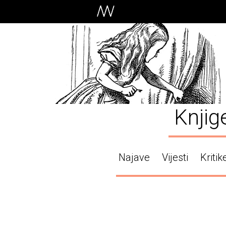
Knjig
Najave
Vijesti
Kritik