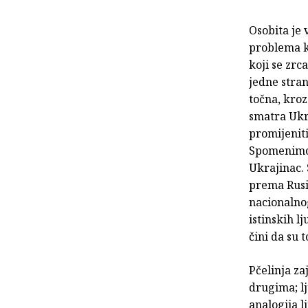
Osobita je 
problema ko
koji se zrc
jedne stran
točna, kroz
smatra Ukra
promijeniti
Spomenimo 
Ukrajinac. 
prema Rusi
nacionalno
istinskih lj
čini da su 
Pčelinja za
drugima; l
analogija 