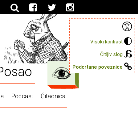
Visoki kontrast
Čitljiv slog
Posao
Podcrtane poveznice
ga
Podcast
Čitaonica