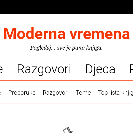
Moderna vremena
Pogledaj... sve je puno knjiga.
e
Razgovori
Djeca
e
Preporuke
Razgovori
Teme
Top lista knji