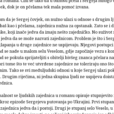
a romana. Čini se tako da u odnosu pčela i Sergeja mnogo 
jek, dok je on pčelama tek mala pomoć izvana.
om da je Sergej čovjek, on nužno ulazi u odnose s drugim lj
 baš kao i pčelama, zajednica nužna za opstanak. Zato se i 
ške, koji inače jedva da imaju nešto zajedničko. No suživot 
i jedva da se može nazvati zajednicom. Problem je što i Ser
lapanja u druge zajednice ne uspijevaju. Njegovi postupci
ad se nađe u malom selu Veselom, gdje započinje vezu s k
ad se pokuša sprijateljiti s obitelji bivšeg znanca pčelara n
pri tome što te već utvrđene zajednice ne toleriraju ono što
nim. Tako se svi međuljudski odnosi u koje Sergej ulazi po
Drugim riječima, ni jedna skupina ljudi ne uspijeva doista
ednica.
alnost se ljudskih zajednica u romanu opisuje stupnjevito 
kroz epizode Sergejeva putovanja po Ukrajini. Prvi stupanj
zajednica jedva da i postoji. Drugi je stupanj selo Veselo, 