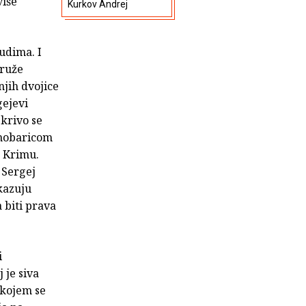
više
Kurkov Andrej
udima. I
druže
njih dvojice
gejevi
 krivo se
onobaricom
a Krimu.
 Sergej
kazuju
 biti prava
i
 je siva
u kojem se