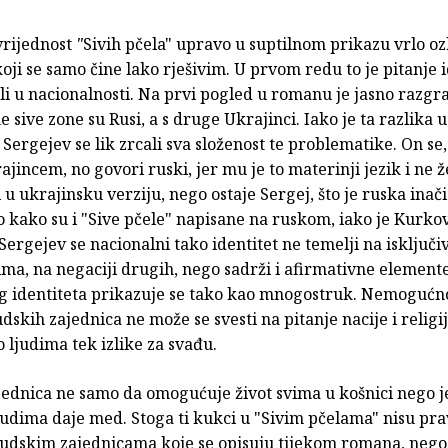
vrijednost
"
Sivih pčela" upravo u suptilnom prikazu vrlo oz
ji se samo čine lako rješivim. U prvom redu to je pitanje i
ali u nacionalnosti. Na prvi pogled u romanu je jasno razgr
e sive zone su Rusi, a s druge Ukrajinci. Iako je ta razlika 
 Sergejev se lik zrcali sva složenost te problematike. On se
jincem, no govori ruski, jer mu je to materinji jezik i ne ž
 u ukrajinsku verziju, nego ostaje Sergej, što je ruska inači
kako su i "Sive pčele" napisane na ruskom, iako je Kurko
Sergejev se nacionalni tako identitet ne temelji na isključiv
ma, na negaciji drugih, nego sadrži i afirmativne element
g identiteta prikazuje se tako kao mnogostruk. Nemogućn
udskih zajednica ne može se svesti na pitanje nacije i religij
to ljudima tek izlike za svađu.
jednica ne samo da omogućuje život svima u košnici nego je
judima daje med. Stoga ti kukci u "Sivim pčelama" nisu pr
ljudskim zajednicama koje se opisuju tijekom romana, nego