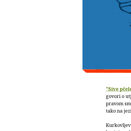
"Sive pčel
govori o ut
pravom smis
tako na jez
Kurkovljev