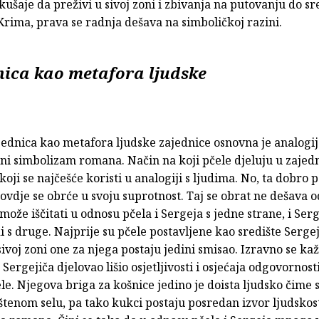
ušaje da preživi u sivoj zoni i zbivanja na putovanju do sr
Krima, prava se radnja dešava na simboličkoj razini.
nica kao metafora ljudske
jednica kao metafora ljudske zajednice osnovna je analogij
ni simbolizam romana. Način na koji pčele djeluju u zajedn
koji se najčešće koristi u analogiji s ljudima. No, ta dobro 
ovdje se obrće u svoju suprotnost. Taj se obrat ne dešava 
može iščitati u odnosu pčela i Sergeja s jedne strane, i Serg
i s druge. Najprije su pčele postavljene kao središte Serge
 sivoj zoni one za njega postaju jedini smisao. Izravno se ka
 Sergejiča djelovao lišio osjetljivosti i osjećaja odgovornosti
le. Njegova briga za košnice jedino je doista ljudsko čime 
tenom selu, pa tako kukci postaju posredan izvor ljudskos