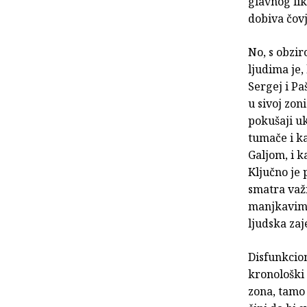
glavnog lik
dobiva čov
No, s obzir
ljudima je,
Sergej i Pa
u sivoj zon
pokušaji uk
tumače i k
Galjom, i k
Ključno je 
smatra važ
manjkavim. 
ljudska zaj
Disfunkcion
kronološki 
zona, tamo 