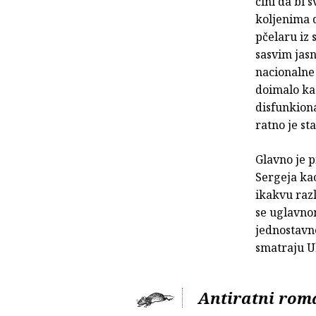
čini da bi 
koljenima d
pčelaru iz 
sasvim jasn
nacionalne 
doimalo kao
disfunkion
ratno je sta
Glavno je p
Sergeja ka
ikakvu razl
se uglavnom
jednostavn
smatraju Uk
Antiratni rom