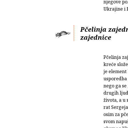
njegove pok
Ukrajine i 
Pčelinja zajed
zajednice
Pčelinja za
kreće slože
je element 
usporedba 
nego ga se 
drugih ljud
života, a u
rat Sergeja
osim za pče
svom napuš