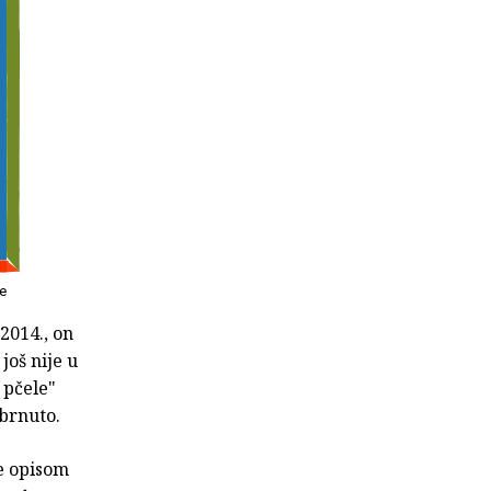
le
2014., on
još nije u
 pčele"
obrnuto.
e opisom