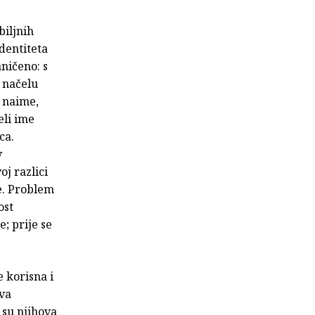
biljnih
dentiteta
aničeno: s
u načelu
, naime,
eli ime
ca.
v
oj razlici
e. Problem
ost
e; prije se
 korisna i
ava
 su njihova