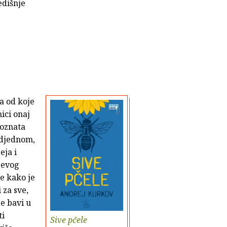
edišnje
a od koje
ici onaj
poznata
odjednom,
eja i
jevog
že kako je
 za sve,
se bavi u
ti
Sive pčele