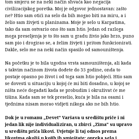
tom smjeru se na neki način shvaća kao negacija
civilizacijskog poretka. Moj je odgovor jednostavan: zašto
ne? Htio sam otići na selo da bih mogao biti na miru, a i
želio sam živjeti u planinama. Moje je selo u Karpatima,
tako da sam ostvario ono što sam htio. Jedan od razloga
moga preseljenja je to što sam u gradu živio jako brzo, puno
sam pio i drogirao se, a želim živjeti i pritom funkcionirati.
Dakle, selo me na neki način spasilo od samouništenja.
Na početku je to bila ugodna vrsta samouništenja, ali kada
s takvim načinom života dođete do 35 godine, onda to
postaje opasno po život i od toga sam htio pobjeći. Htio sam
se dovesti u situaciju u kojoj će mi biti dosadno, u kojoj se
ništa neće događati kada se probudim i okruživat će me
tišina. Kada sam se tek preselio, kuća je bila na osami i
tjednima nisam morao vidjeti nikoga ako ne bih htio.
Dok je u romanu „Devet" Varšava u središtu priče i ni
jedan lik nije individualiziran, u zbirci „Zima" su upravo
u središtu priča likovi. Uvjetuje li taj odnos prema
likovima okoliš u kojih ih smještate: opreka selo i