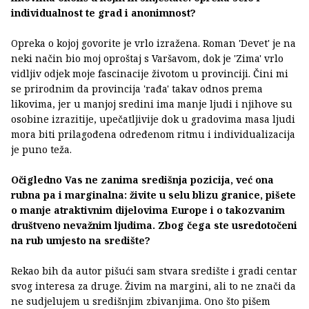
individualnost te grad i anonimnost?
Opreka o kojoj govorite je vrlo izražena. Roman 'Devet' je na
neki način bio moj oproštaj s Varšavom, dok je 'Zima' vrlo
vidljiv odjek moje fascinacije životom u provinciji. Čini mi
se prirodnim da provincija 'rađa' takav odnos prema
likovima, jer u manjoj sredini ima manje ljudi i njihove su
osobine izrazitije, upečatljivije dok u gradovima masa ljudi
mora biti prilagođena određenom ritmu i individualizacija
je puno teža.
Očigledno Vas ne zanima središnja pozicija, već ona
rubna pa i marginalna: živite u selu blizu granice, pišete
o manje atraktivnim dijelovima Europe i o takozvanim
društveno nevažnim ljudima. Zbog čega ste usredotočeni
na rub umjesto na središte?
Rekao bih da autor pišući sam stvara središte i gradi centar
svog interesa za druge. Živim na margini, ali to ne znači da
ne sudjelujem u središnjim zbivanjima. Ono što pišem