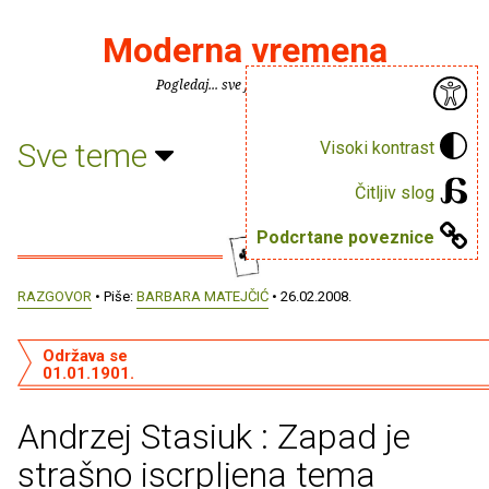
Moderna vremena
Pogledaj... sve je puno knjiga.
Sve teme
Visoki kontrast
Čitljiv slog
Podcrtane poveznice
RAZGOVOR
• Piše:
BARBARA MATEJČIĆ
• 26.02.2008.
Održava se
01.01.1901.
Andrzej Stasiuk : Zapad je
strašno iscrpljena tema