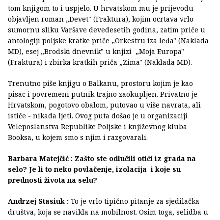
tom knjigom to i uspjelo. U hrvatskom mu je prijevodu
objavljen roman „Devet" (Fraktura), kojim ocrtava vrlo
sumornu sliku Varšave devedesetih godina, zatim priče u
antologiji poljske kratke priče „Orkestru iza leđa" (Naklada
MD), esej „Brodski dnevnik" u knjizi „Moja Europa"
(Fraktura) i zbirka kratkih priča „Zima" (Naklada MD).
Trenutno piše knjigu o Balkanu, prostoru kojim je kao
pisac i povremeni putnik trajno zaokupljen. Privatno je
Hrvatskom, pogotovo obalom, putovao u više navrata, ali
ističe - nikada ljeti. Ovog puta došao je u organizaciji
Veleposlanstva Republike Poljske i književnog kluba
Booksa, u kojem smo s njim i razgovarali.
Barbara Matejčić : Zašto ste odlučili otići iz grada na
selo? Je li to neko povlačenje, izolacija i koje su
prednosti života na selu?
Andrzej Stasiuk :
To je vrlo tipično pitanje za sjedilačka
društva, koja se navikla na mobilnost. Osim toga, selidba u