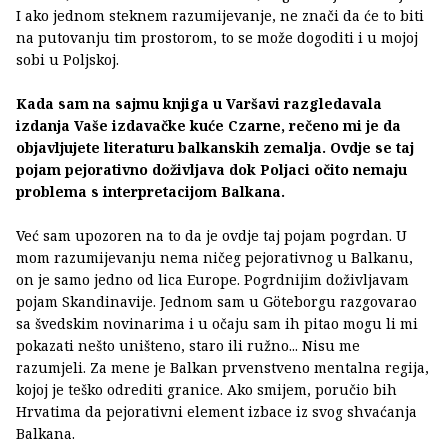
I ako jednom steknem razumijevanje, ne znači da će to biti
na putovanju tim prostorom, to se može dogoditi i u mojoj
sobi u Poljskoj.
Kada sam na sajmu knjiga u Varšavi razgledavala
izdanja Vaše izdavačke kuće Czarne, rečeno mi je da
objavljujete literaturu balkanskih zemalja. Ovdje se taj
pojam pejorativno doživljava dok Poljaci očito nemaju
problema s interpretacijom Balkana.
Već sam upozoren na to da je ovdje taj pojam pogrdan. U
mom razumijevanju nema ničeg pejorativnog u Balkanu,
on je samo jedno od lica Europe. Pogrdnijim doživljavam
pojam Skandinavije. Jednom sam u Göteborgu razgovarao
sa švedskim novinarima i u očaju sam ih pitao mogu li mi
pokazati nešto uništeno, staro ili ružno... Nisu me
razumjeli. Za mene je Balkan prvenstveno mentalna regija,
kojoj je teško odrediti granice. Ako smijem, poručio bih
Hrvatima da pejorativni element izbace iz svog shvaćanja
Balkana.