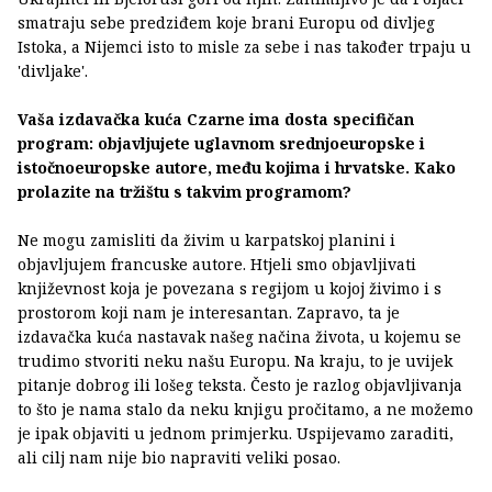
smatraju sebe predziđem koje brani Europu od divljeg
Istoka, a Nijemci isto to misle za sebe i nas također trpaju u
'divljake'.
Vaša izdavačka kuća Czarne ima dosta specifičan
program: objavljujete uglavnom srednjoeuropske i
istočnoeuropske autore, među kojima i hrvatske. Kako
prolazite na tržištu s takvim programom?
Ne mogu zamisliti da živim u karpatskoj planini i
objavljujem francuske autore. Htjeli smo objavljivati
književnost koja je povezana s regijom u kojoj živimo i s
prostorom koji nam je interesantan. Zapravo, ta je
izdavačka kuća nastavak našeg načina života, u kojemu se
trudimo stvoriti neku našu Europu. Na kraju, to je uvijek
pitanje dobrog ili lošeg teksta. Često je razlog objavljivanja
to što je nama stalo da neku knjigu pročitamo, a ne možemo
je ipak objaviti u jednom primjerku. Uspijevamo zaraditi,
ali cilj nam nije bio napraviti veliki posao.