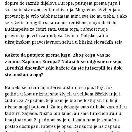
dopire do raznih dijelova Europe, putujem prema jugu i
sam sebi stvaram centar zbivanja. Mogućnost življenja u
provinciji je vrlo udobna: imam mir i sve što mi treba, a ako
se zaželim onog što smatramo središtem, mogu doći do
Budimpešte za četiri sata. Osim toga, rubnost moje
provincije je vrlo zanimljiva: živim u Poljskoj, ali u
ukrajinskom pravoslavnom selu i u blizini slovačkih sela
Kažete da putujete prema jugu. Zbog čega Vas ne
zanima Zapadna Europa? Nalazi li se odgovor u eseju
„Brodski dnevnik" gdje kažete da ste ju iscrpili još dok
ste maštali o njoj?
Na neki se način taj interes uistinu iscrpio. Dugi niz
godina u komunizmu smo živjeli u velikom iščekivanju i
žudnji za Zapadom, koji nam je bio nedostupan i u koji
nismo mogli putovati. Za tog čekanja smo duboko zaronili u
kulturu Zapada. Nismo bili tamo, ali smo funkcionirali u
imaginarnom Zapadnom svijetu. I kada nam je konačno
postao dostupan, interes je opao. Danas mi je na Zapadu