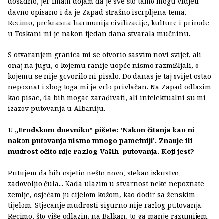
dosadno, jer imam dojam da je sve što tamo mogu vidjeti
davno opisano i da je Zapad strašno iscrpljena tema.
Recimo, prekrasna harmonija civilizacije, kulture i prirode
u Toskani mi je nakon tjedan dana stvarala mučninu.
S otvaranjem granica mi se otvorio sasvim novi svijet, ali
onaj na jugu, o kojemu ranije uopće nismo razmišljali, o
kojemu se nije govorilo ni pisalo. Do danas je taj svijet ostao
nepoznat i zbog toga mi je vrlo privlačan. Na Zapad odlazim
kao pisac, da bih mogao zarađivati, ali intelektualni su mi
izazov putovanja u Albaniju.
U „Brodskom dnevniku" pišete: 'Nakon čitanja kao ni
nakon putovanja nismo mnogo pametniji'. Znanje ili
mudrost očito nije razlog Vaših putovanja. Koji jest?
Putujem da bih osjetio nešto novo, stekao iskustvo,
zadovoljio čula... Kada ulazim u stvarnost neke nepoznate
zemlje, osjećam ju cijelom kožom, kao dodir sa ženskim
tijelom. Stjecanje mudrosti sigurno nije razlog putovanja.
Recimo, što više odlazim na Balkan, to ga manje razumijem.