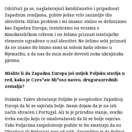
Odričući ga se, naglašavajući katoličanstvo i pripadnost
Zapadnim zemljama, gubite jedan vrlo zanimljiv dio
identiteta. Sličan problem i mi imamo: stalno se definiramo
kao Zapadna Europa, insistiramo na vezama s
Rimokatoličkom crkvom i ne želimo priznati istočnjačke
elemente ugrađene u naš identitet. Ne želimo sebi priznati
da ne znamo što bismo sami sa sobom kada odemo u
Njemačku, a da nas do suza može dovesti neka ukrajinska
pjesma.
Mislite li da Zapadna Europa još uvijek Poljsku stavlja u
red, kako je Czes³aw Mi³osz naveo, drugorazrednih
zemalja?
Svakako. Takvo shvaćanje Poljske je neophodno Zapadnoj
Europi da bi se osjećala bolje. Imam dojam da je na isti
način shvaćen i Portugal. Ali to je prirodno stanje, svatko
treba naciju koju će omalovažavati da bi se bolje osjećao.
Tako Poljacima raspoloženje podiže to što smatraju da su
Ukrajinci ili Bjelorusi gori od njih. Zanimljivo je da Poljaci