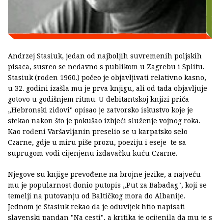
Andrzej Stasiuk, jedan od najboljih suvremenih poljskih
pisaca, susreo se nedavno s publikom u Zagrebu i Splitu.
Stasiuk (rođen 1960.) počeo je objavljivati relativno kasno,
u 32. godini izašla mu je prva knjigu, ali od tada objavljuje
gotovo u godišnjem ritmu. U debitantskoj knjizi priča
„Hebronski zidovi" opisao je zatvorsko iskustvo koje je
stekao nakon što je pokušao izbjeći služenje vojnog roka.
Kao rođeni Varšavljanin preselio se u karpatsko selo
Czarne, gdje u miru piše prozu, poeziju i eseje te sa
suprugom vodi cijenjenu izdavačku kuću Czarne.
Njegove su knjige prevođene na brojne jezike, a najveću
mu je popularnost donio putopis „Put za Babadag", koji se
temelji na putovanju od Baltičkog mora do Albanije.
Jednom je Stasiuk rekao da je oduvijek htio napisati
slavenski pandan "Na cesti", a kritika je ocijenila da mu je s