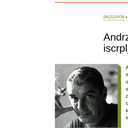
RAZGOVOR
•
Andrz
iscrp
A
n
o
o
z
i
k
s