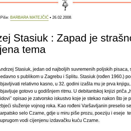
 Piše:
BARBARA MATEJČIĆ
• 26.02.2008.
ej Stasiuk : Zapad je strašn
ljena tema
ndrzej Stasiuk, jedan od najboljih suvremenih poljskih pisaca,
edavno s publikom u Zagrebu i Splitu. Stasiuk (rođen 1960.) po
bjavljivati relativno kasno, u 32. godini izašla mu je prva knjigu,
bjavljuje gotovo u godišnjem ritmu. U debitantskoj knjizi priča 
idovi" opisao je zatvorsko iskustvo koje je stekao nakon što je
zbjeći služenje vojnog roka. Kao rođeni Varšavljanin preselio se
arpatsko selo Czarne, gdje u miru piše prozu, poeziju i eseje te
uprugom vodi cijenjenu izdavačku kuću Czarne.