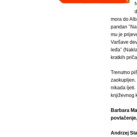
N
d
mora do Alba
pandan "Na c
mu je prijev
Varšave deve
leđa" (Nakla
kratkih pri
Trenutno piš
zaokupljen. 
nikada ljeti
književnog 
Barbara Mate
povlačenje,
Andrzej Sta