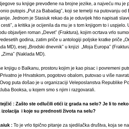
jegove su knjige prevođene na brojne jezike, a najveću mu je 
onio putopis „Put za Babadag", koji se temelji na putovanju od 
nije. Jednom je Stasiuk rekao da je oduvijek htio napisati slav
esti", a kritika je ocijenila da mu je s tom knjigom to i uspjelo
odu objavljen roman „Devet" (Fraktura), kojim ocrtava vrlo sumo
desetih godina, zatim priče u antologiji poljske kratke priče „O
da MD), esej „Brodski dnevnik" u knjizi „Moja Europa" (Fraktura
ča „Zima" (Naklada MD).
e knjigu o Balkanu, prostoru kojim je kao pisac i povremeni putn
Privatno je Hrvatskom, pogotovo obalom, putovao u više navrata, 
. Ovog puta došao je u organizaciji Veleposlanstva Republike Po
kluba Booksa, u kojem smo s njim i razgovarali.
jčić : Zašto ste odlučili otići iz grada na selo? Je li to neko
 izolacija i koje su prednosti života na selu?
siuk :
To je vrlo tipično pitanje za sjedilačka društva, koja se n