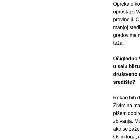
Opreka o koj
oproštaj s V
provinciji. 
manjoj sredi
gradovima ma
teža.
Očigledno V
u selu bliz
društveno 
središte?
Rekao bih da
Živim na mar
pišem dopir
zbivanja. Mo
ako se zaže
Osim toga, r