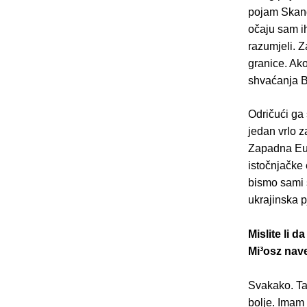
pojam Skand
očaju sam ih
razumjeli. Z
granice. Ako
shvaćanja B
Odričući ga
jedan vrlo z
Zapadna Eur
istočnjačke 
bismo sami 
ukrajinska 
Mislite li 
Mi³osz nav
Svakako. Ta
bolje. Imam 