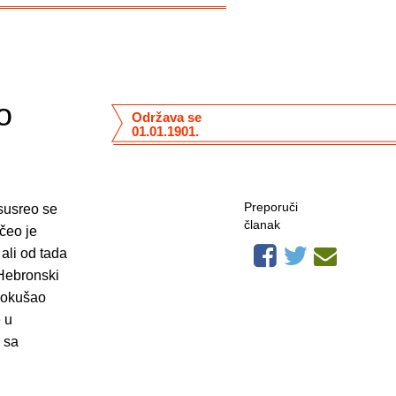
o
Održava se
01.01.1901.
Preporuči
 susreo se
članak
čeo je
 ali od tada
„Hebronski
 pokušao
 u
 sa