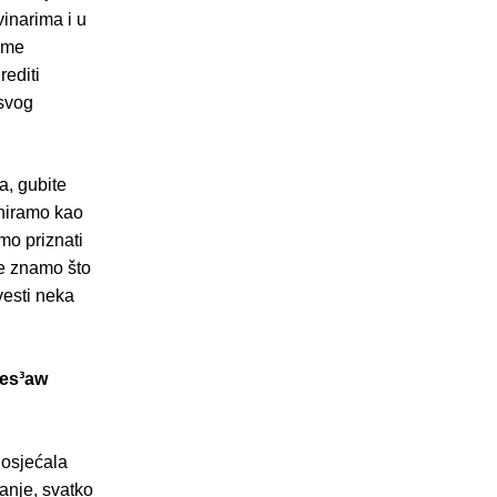
inarima i u
u me
rediti
 svog
a, gubite
iniramo kao
mo priznati
ne znamo što
esti neka
zes³aw
 osjećala
tanje, svatko