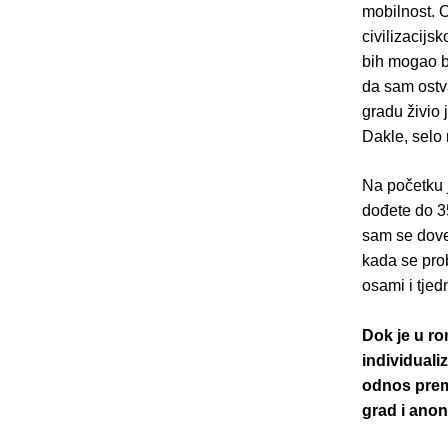
mobilnost. 
civilizacijs
bih mogao bi
da sam ostv
gradu živio 
Dakle, selo
Na početku j
dođete do 35
sam se doves
kada se prob
osami i tjed
Dok je u ro
individualiz
odnos prema
grad i ano