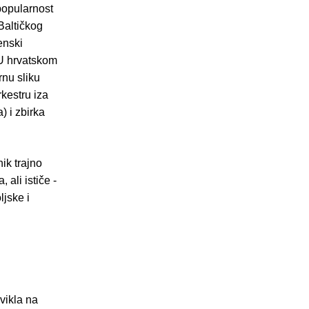
popularnost
Baltičkog
enski
. U hrvatskom
rnu sliku
rkestru iza
) i zbirka
ik trajno
ali ističe -
ljske i
avikla na