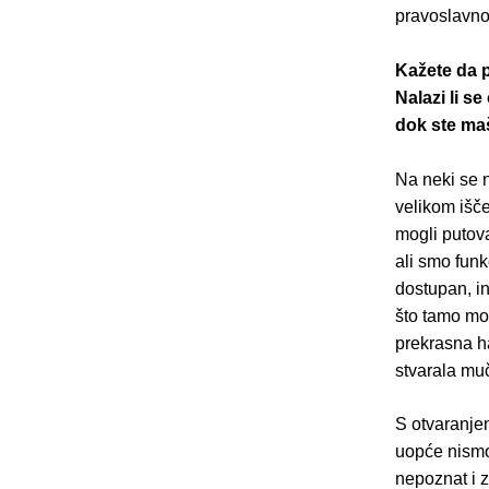
pravoslavnom
Kažete da 
Nalazi li s
dok ste maš
Na neki se n
velikom išče
mogli putova
ali smo fun
dostupan, i
što tamo mo
prekrasna ha
stvarala mu
S otvaranjem
uopće nismo 
nepoznat i 