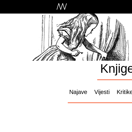
Knjig
Najave
Vijesti
Kritik