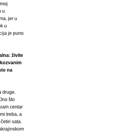
 moj
m u
ma, jer u
ok u
cija je puno
lna: živite
takozvanim
sto na
a druge.
 Ono što
aram centar
mi treba, a
etiri sata.
 ukrajinskom