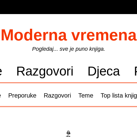
Moderna vremena
Pogledaj... sve je puno knjiga.
e
Razgovori
Djeca
e
Preporuke
Razgovori
Teme
Top lista knji