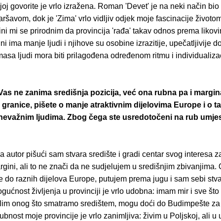
oj govorite je vrlo izražena. Roman 'Devet' je na neki način bio
aršavom, dok je 'Zima' vrlo vidljiv odjek moje fascinacije životo
Čini mi se prirodnim da provincija 'rađa' takav odnos prema likovi
ni ima manje ljudi i njihove su osobine izrazitije, upečatljivije d
sa ljudi mora biti prilagođena određenom ritmu i individualiza
as ne zanima središnja pozicija, već ona rubna pa i margina
u granice, pišete o manje atraktivnim dijelovima Europe i o 
nevažnim ljudima. Zbog čega ste usredotočeni na rub umje
 autor pišući sam stvara središte i gradi centar svog interesa z
gini, ali to ne znači da ne sudjelujem u središnjim zbivanjima.
e do raznih dijelova Europe, putujem prema jugu i sam sebi stv
gućnost življenja u provinciji je vrlo udobna: imam mir i sve što 
lim onog što smatramo središtem, mogu doći do Budimpešte za č
ubnost moje provincije je vrlo zanimljiva: živim u Poljskoj, ali u