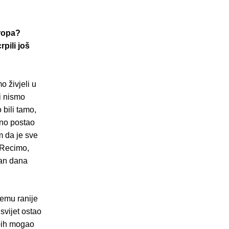
ropa?
pili još
o živjeli u
i nismo
bili tamo,
čno postao
 da je sve
 Recimo,
dan dana
jemu ranije
svijet ostao
 bih mogao