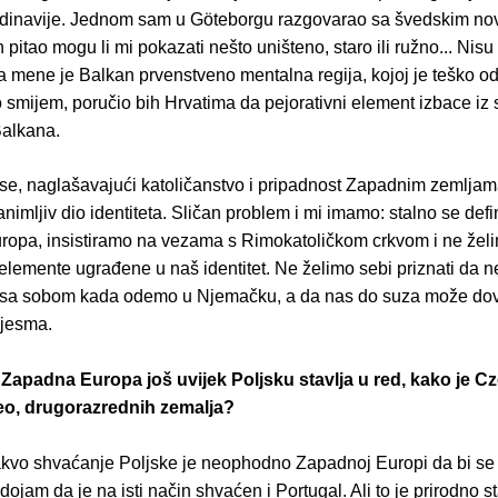
inavije. Jednom sam u Göteborgu razgovarao sa švedskim nov
 pitao mogu li mi pokazati nešto uništeno, staro ili ružno... Nis
a mene je Balkan prvenstveno mentalna regija, kojoj je teško od
 smijem, poručio bih Hrvatima da pejorativni element izbace iz
alkana.
 se, naglašavajući katoličanstvo i pripadnost Zapadnim zemljam
animljiv dio identiteta. Sličan problem i mi imamo: stalno se def
opa, insistiramo na vezama s Rimokatoličkom crkvom i ne želi
elemente ugrađene u naš identitet. Ne želimo sebi priznati da 
sa sobom kada odemo u Njemačku, a da nas do suza može dov
pjesma.
da Zapadna Europa još uvijek Poljsku stavlja u red, kako je C
eo, drugorazrednih zemalja?
kvo shvaćanje Poljske je neophodno Zapadnoj Europi da bi se
dojam da je na isti način shvaćen i Portugal. Ali to je prirodno s