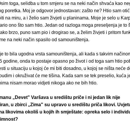
Osim toga, selidba u tom smjeru se na neki način shvaća kao ne
kog poretka. Moj je odgovor jednostavan: zašto ne? Htio sam otić
ti na miru, a i želio sam živjeti u planinama. Moje je selo u Kar
ario ono što sam htio. Jedan od razloga moga preseljenja je to 
jako brzo, puno sam pio i drogirao se, a želim živjeti i pritom funk
 me na neki način spasilo od samouništenja.
e to bila ugodna vrsta samouništenja, ali kada s takvim načino
 godine, onda to postaje opasno po život i od toga sam htio pob
ti u situaciju u kojoj će mi biti dosadno, u kojoj se ništa neće 
udim i okruživat će me tišina. Kada sam se tek preselio, kuća je
nima nisam morao vidjeti nikoga ako ne bih htio.
manu „Devet" Varšava u središtu priče i ni jedan lik nije
iran, u zbirci „Zima" su upravo u središtu priča likovi. Uvjetuj
 likovima okoliš u kojih ih smještate: opreka selo i individ
nimnost?