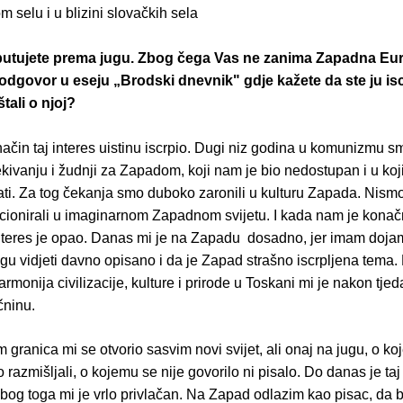
 selu i u blizini slovačkih sela
putujete prema jugu. Zbog čega Vas ne zanima Zapadna Eu
e odgovor u eseju „Brodski dnevnik" gdje kažete da ste ju iscr
tali o njoj?
ačin taj interes uistinu iscrpio. Dugi niz godina u komunizmu sm
kivanju i žudnji za Zapadom, koji nam je bio nedostupan i u koj
ti. Za tog čekanja smo duboko zaronili u kulturu Zapada. Nismo 
kcionirali u imaginarnom Zapadnom svijetu. I kada nam je kona
nteres je opao. Danas mi je na Zapadu dosadno, jer imam dojam
gu vidjeti davno opisano i da je Zapad strašno iscrpljena tema.
rmonija civilizacije, kulture i prirode u Toskani mi je nakon tje
čninu.
 granica mi se otvorio sasvim novi svijet, ali onaj na jugu, o ko
razmišljali, o kojemu se nije govorilo ni pisalo. Do danas je taj 
zbog toga mi je vrlo privlačan. Na Zapad odlazim kao pisac, da