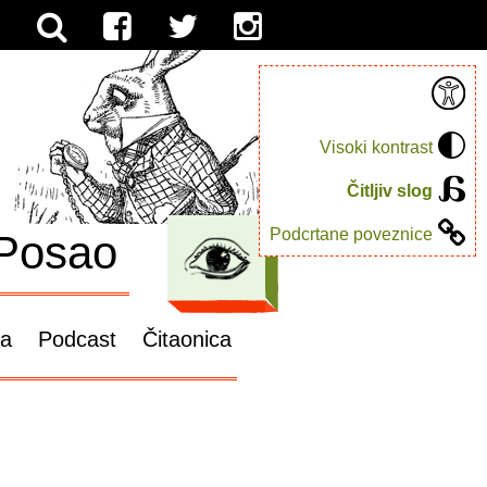
Visoki kontrast
Čitljiv slog
Podcrtane poveznice
Posao
ga
Podcast
Čitaonica