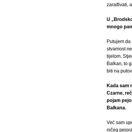
zarađivati, 
U „Brodsko
mnogo pamet
Putujem da b
stvarnost n
tijelom. Stj
Balkan, to 
biti na puto
Kada sam n
Czarne, reč
pojam pejor
Balkana.
Već sam upo
ničeg pejor