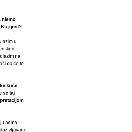
a nismo
Koji jest?
ulazim u
ženskim
odlazim na
či da će to
.
čke kuće
 se taj
rpretacijom
nju nema
 doživljavam