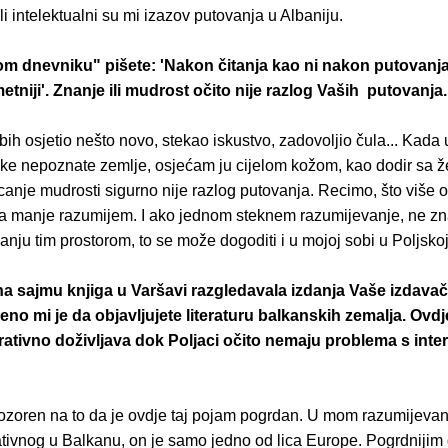
ali intelektualni su mi izazov putovanja u Albaniju.
m dnevniku" pišete: 'Nakon čitanja kao ni nakon putovanj
niji'. Znanje ili mudrost očito nije razlog Vaših putovanja. 
ih osjetio nešto novo, stekao iskustvo, zadovoljio čula... Kada 
eke nepoznate zemlje, osjećam ju cijelom kožom, kao dodir sa 
ecanje mudrosti sigurno nije razlog putovanja. Recimo, što više 
ga manje razumijem. I ako jednom steknem razumijevanje, ne zna
vanju tim prostorom, to se može dogoditi i u mojoj sobi u Poljskoj
a sajmu knjiga u Varšavi razgledavala izdanja Vaše izdava
eno mi je da objavljujete literaturu balkanskih zemalja. Ovdje
ativno doživljava dok Poljaci očito nemaju problema s inte
zoren na to da je ovdje taj pojam pogrdan. U mom razumijeva
ativnog u Balkanu, on je samo jedno od lica Europe. Pogrdnijim