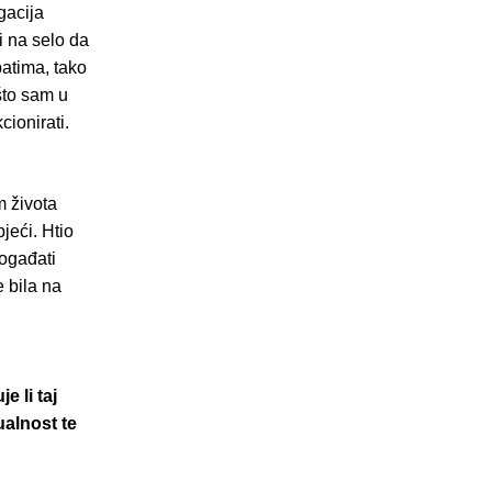
gacija
i na selo da
patima, tako
što sam u
cionirati.
m života
jeći. Htio
događati
 bila na
e li taj
ualnost te