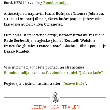
Bord, NFB) i hrvatskog
Bonobostudija
.
Animaciju su napravili
Ivana Bošnjak
i
Thomas Johnson
,
a režiju i scenarij filma
"Ježeva kuća"
potpisuje hrvatsko-
kanadska autorica
Eva Cvijanović
.
Film dolazi u tri jezične verzije, narator hrvatske verzije je
Rade Šerbedžija
, engleske glumac
Kenneth Welsh
, a
francuske glumica
France Castel
. Glazbu u filmu potpisuje
Darko Rundek
.
Više informacija možete pronaći na stranicama
Bonobostudija
, kao i na
facebook stranici "Ježeve kuće"
.
Pogledajte i jednominutni trailer
"Ježeve kuće"
.
– JEŽEVA KUĆA - TRAILER –