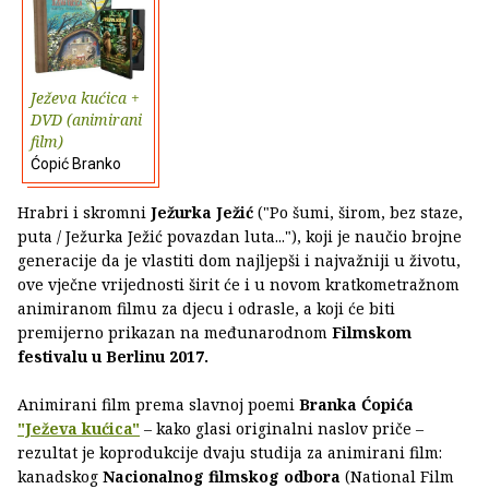
Ježeva kućica +
DVD (animirani
film)
Ćopić Branko
Hrabri i skromni
Ježurka Ježić
("Po šumi, širom, bez staze,
puta / Ježurka Ježić povazdan luta..."), koji je naučio brojne
generacije da je vlastiti dom najljepši i najvažniji u životu,
ove vječne vrijednosti širit će i u novom kratkometražnom
animiranom filmu za djecu i odrasle, a koji će biti
premijerno prikazan na međunarodnom
Filmskom
festivalu u Berlinu 2017.
Animirani film prema slavnoj poemi
Branka Ćopića
"Ježeva kućica"
– kako glasi originalni naslov priče –
rezultat je koprodukcije dvaju studija za animirani film:
kanadskog
Nacionalnog filmskog odbora
(National Film