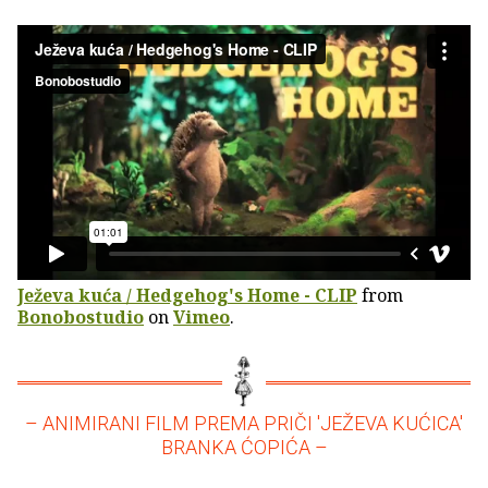
Ježeva kuća / Hedgehog's Home - CLIP
from
Bonobostudio
on
Vimeo
.
– ANIMIRANI FILM PREMA PRIČI 'JEŽEVA KUĆICA'
BRANKA ĆOPIĆA –