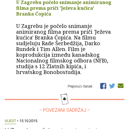
U Zagrebu počelo snimanje animiranog
filma prema priči 'Ježeva kućica'
Branka Ćopića
U Zagrebu je počelo snimanje
animiranog filma prema priči 'Ježeva
kućica' Branka Ćopića. Na filmu
sudjeluju Rade Šerbedžija, Darko
Rundek i Tim Allen. Film je
koprodukcija između kanadskog
Nacionalnog filmskog odbora (NFB),
studija s 12 Zlatnih kipića, i
hrvatskog Bonobostudija.
Preporuči članak
– POVEZANI SADRŽAJ –
VIJEST
• 15.10.2015.