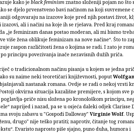
zuje kako je
black feminism
znatno složeniji pojam no što 
Iako se djelo prvenstveno bavi načinom na koji suvremene 
taniji odgovaraju na izazove koje pred njih postavi život, kl
 i izazovi, ali i načini na koje ih se rješava. Pred kraj roman
da „je feminizam danas postao moderan, ali mi bismo treba
sve više žena oblikuje feminizam na nove načine“. Što to z
zuje raspon različitosti žena o kojima se radi. I zato je rom
po principu povezivanja inače nezavisnih dužih priča.
 riječ o tradicionalnom načinu pisanja u kojem se jedna pri
ako su naime neki teoretičari književnosti, poput
Wolfga
objašnjavali nastanak romana. Ovdje se radi o nekoj vrsti k
Postoji okvirna situacija kazališne premijere, s kojom sve p
 poglavlja-priče nisu složena po kronološkom principu, ne
le“ naprijed i nazad, pa se u osjeća daleki odjek Clarisse
ema svoju zabavu u "Gospođi Dalloway"
Virginie Wolf
. Us
ženu, drugo" nije teško pratiti; naprotiv, čitanje tog roman
ekstu“. Evaristo naprosto piše sjajno, puno duha, humora i