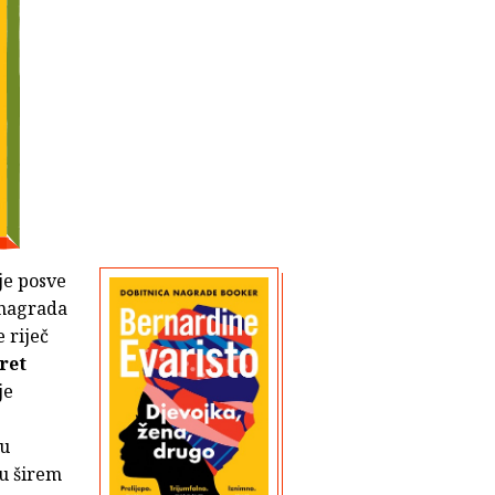
je posve
 nagrada
e riječ
ret
je
nu
 u širem