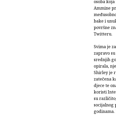
osoba koja
Ammine pri
međusobno 
bake i unuk
površne zna
Twitteru.
Svima je za
zapravo su 
srednjih go
opirala, nj
Shirley je 
zatečena k
djece te o
koristi Int
su različito
socijalnog p
godinama. N