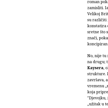
roman poka
zamisliti. 
Velikoj Bri
su različiti
konstatira 
sretne što 
znači, poka
koncipiran 
No, nije tu
na drugu; t
Kaysera
, 
strukture. 
završava, a
vremenu „se
koja pripr
"Djevojku, 
„užitak u t