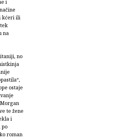
e i
 načine
kćeri ili
 tek
u na
taniji, no
istkinja
anije
pastila“,
ope ostaje
uvanje
n/Morgan
ve te žene
ekla i
i po
tako roman