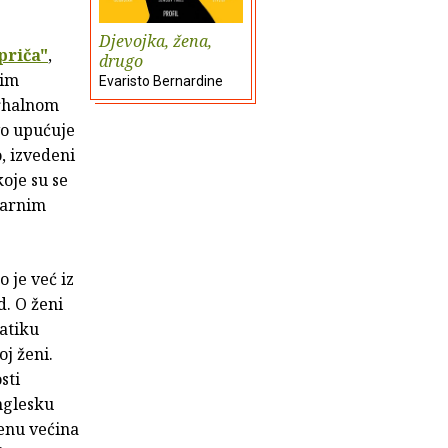
Djevojka, žena,
priča"
,
drugo
nim
Evaristo Bernardine
arhalnom
vo upućuje
, izvedeni
koje su se
varnim
 je već iz
d. O ženi
matiku
j ženi.
sti
nglesku
ženu većina