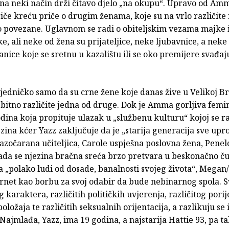
 na neki način drži čitavo djelo „na okupu“. Upravo od Amm
če kreću priče o drugim ženama, koje su na vrlo različite
povezane. Uglavnom se radi o obiteljskim vezama majke i 
e, ali neke od žena su prijateljice, neke ljubavnice, a neke
nice koje se sretnu u kazalištu ili se oko premijere svađaj
jedničko samo da su crne žene koje danas žive u Velikoj Bri
bitno različite jedna od druge. Dok je Amma gorljiva femin
dina koja propituje ulazak u „službenu kulturu“ kojoj se r
ezina kćer Yazz zaključuje da je „starija generacija sve upro
razočarana učiteljica, Carole uspješna poslovna žena, Penel
ada se njezina bračna sreća brzo pretvara u beskonačno č
na „polako ludi od dosade, banalnosti svojeg života“, Mega
ernet kao borbu za svoj odabir da bude nebinarnog spola. S
g karaktera, različitih političkih uvjerenja, različitog porij
oložaja te različitih seksualnih orijentacija, a razlikuju se 
ajmlađa, Yazz, ima 19 godina, a najstarija Hattie 93, pa 