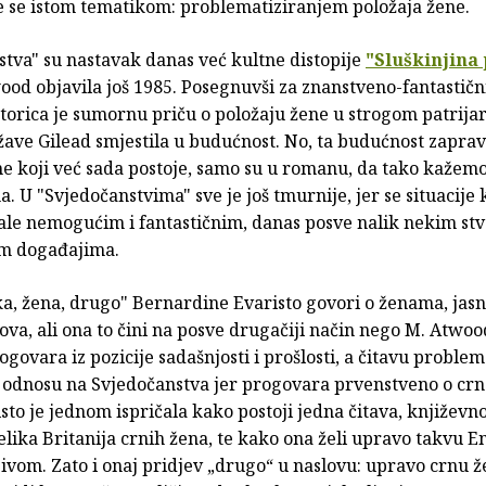
e se istom tematikom: problematiziranjem položaja žene.
stva" su nastavak danas već kultne distopije
"Sluškinjina 
ood objavila još 1985. Posegnuvši za znanstveno-fantastič
torica je sumornu priču o položaju žene u strogom patrij
žave Gilead smjestila u budućnost. No, ta budućnost zapra
e koji već sada postoje, samo su u romanu, da tako kažemo
. U "Svjedočanstvima" sve je još tmurnije, jer se situacije 
ale nemogućim i fantastičnim, danas posve nalik nekim st
m događajima.
a, žena, drugo" Bernardine Evaristo govori o ženama, jasno
va, ali ona to čini na posve drugačiji način nego M. Atwoo
ogovara iz pozicije sadašnjosti i prošlosti, a čitavu proble
 odnosu na Svjedočanstva jer progovara prvenstveno o crno
to je jednom ispričala kako postoji jedna čitava, književno
lika Britanija crnih žena, te kako ona želi upravo takvu E
ljivom. Zato i onaj pridjev „drugo“ u naslovu: upravo crnu 