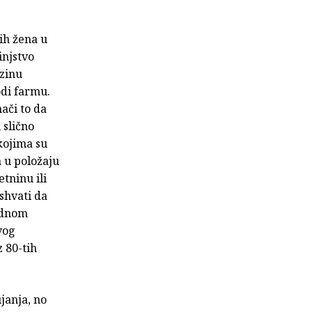
ih žena u
injstvo
ezinu
odi farmu.
ači to da
 slično
kojima su
 u položaju
tninu ili
shvati da
jednom
vog
z 80-tih
ujanja, no