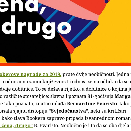
okerove nagrade za 2019.
prate dvije neobičnosti. Jedna 
“ u odnosu na samu književnost i odnosi se na odluku da se
 dvije dobitnice. To se dešava rijetko, a dobitnice o kojima j
lo različite spisateljice: slavna i poznata 81-godišnja
Marga
ne tako poznata, znatno mlađa
Bernardine Evaristo
. Iako 
isala sjajnu distopiju
"Svjedočanstva"
, neki su kritičari
i kako slava Bookera zapravo pripada izvanrednom roma
, žena, drugo"
B. Evaristo. Neobično je i to da se oba djela