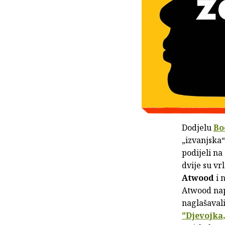
Dodjelu
Bo
„izvanjska
podijeli na
dvije su vr
Atwood
i 
Atwood nap
naglašaval
"Djevojka