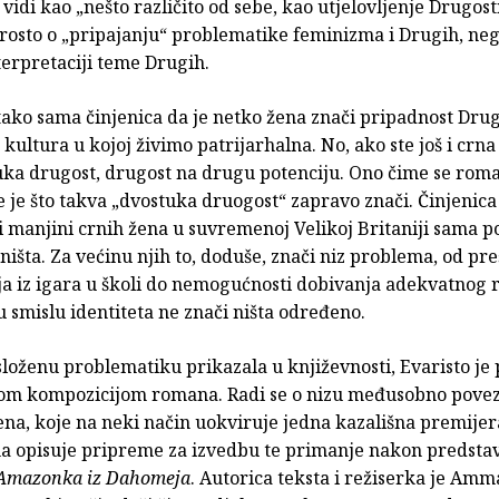
vidi kao „nešto različito od sebe, kao utjelovljenje Drugost
prosto o „pripajanju“ problematike feminizma i Drugih, neg
terpretaciji teme Drugih.
ako sama činjenica da je netko žena znači pripadnost Drug
ultura u kojoj živimo patrijarhalna. No, ako ste još i crna 
uka drugost, drugost na drugu potenciju. Ono čime se roma
e je što takva „dvostuka druogost“ zapravo znači. Činjenica
 manjini crnih žena u suvremenoj Velikoj Britaniji sama p
 ništa. Za većinu njih to, doduše, znači niz problema, od pr
nja iz igara u školi do nemogućnosti dobivanja adekvatnog
u smislu identiteta ne znači ništa određeno.
složenu problematiku prikazala u književnosti, Evaristo je
om kompozicijom romana. Radi se o nizu međusobno povez
na, koje na neki način uokviruje jedna kazališna premijera
a opisuje pripreme za izvedbu te primanje nakon predsta
 Amazonka iz Dahomeja
. Autorica teksta i režiserka je Amm