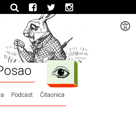
Posao
ga
Podcast
Čitaonica