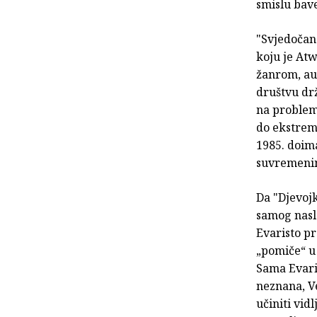
smislu bav
"Svjedočan
koju je Atw
žanrom, au
društvu dr
na problem
do ekstrema
1985. doim
suvremeni
Da "Djevojk
samog naslo
Evaristo pr
„pomiče“ u
Sama Evaris
neznana, Ve
učiniti vid