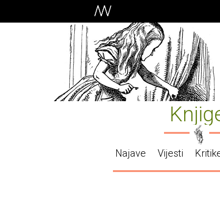
Knjig
Najave
Vijesti
Kritik