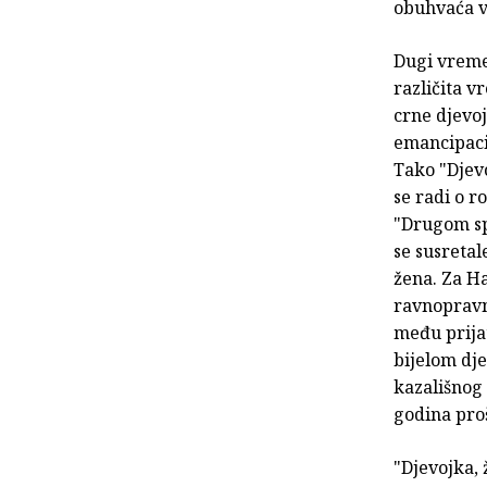
obuhvaća vr
Dugi vreme
različita v
crne djevoj
emancipacij
Tako "Djevo
se radi o r
"Drugom s
se susretal
žena. Za Ha
ravnopravno
među prija
bijelom dj
kazališnog 
godina proš
"Djevojka, 