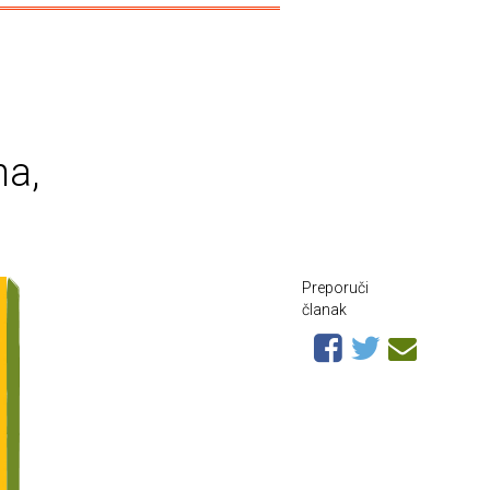
na,
Preporuči
članak