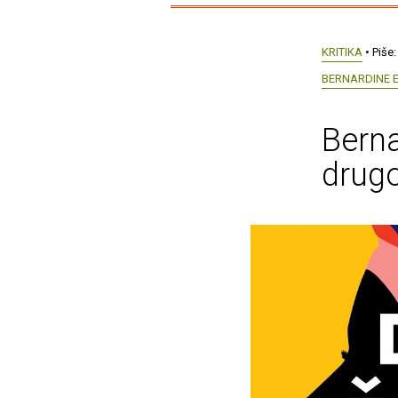
KRITIKA
• Piše
BERNARDINE 
Berna
drug