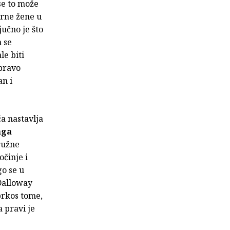
se to može
crne žene u
jučno je što
a se
le biti
apravo
an i
ča nastavlja
nga
ružne
očinje i
go se u
 Dalloway
prkos tome,
a pravi je