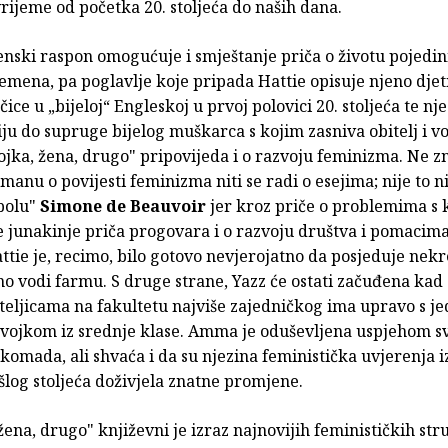
ijeme od početka 20. stoljeća do naših dana.
nski raspon omogućuje i smještanje priča o životu pojedin
remena, pa poglavlje koje pripada Hattie opisuje njeno djet
čice u „bijeloj“ Engleskoj u prvoj polovici 20. stoljeća te nj
u do supruge bijelog muškarca s kojim zasniva obitelj i v
jka, žena, drugo" pripovijeda i o razvoju feminizma. Ne zn
omanu o povijesti feminizma niti se radi o esejima; nije to ni
polu"
Simone de Beauvoir
jer kroz priče o problemima s 
e junakinje priča progovara i o razvoju društva i pomacima
ttie je, recimo, bilo gotovo nevjerojatno da posjeduje nekre
 vodi farmu. S druge strane, Yazz će ostati začuđena kad 
teljicama na fakultetu najviše zajedničkog ima upravo s 
evojkom iz srednje klase. Amma je oduševljena uspjehom s
komada, ali shvaća i da su njezina feministička uvjerenja i
log stoljeća doživjela znatne promjene.
žena, drugo" književni je izraz najnovijih feminističkih str