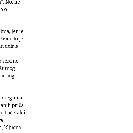
i“. No, ne
o o
ima, jer je
žena, to je
n doista
o sebi ne
ešutnog
 radnog
 posegnula
anih priča
. Početak i
ve
a, ključna