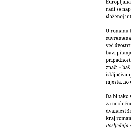
Europljana 
radi se na
složenoj in
U romanu t
suvremena k
već dvostr
bavi pitanj
pripadnosti
znači – baš
isključiva
mjesta, no 
Da bi tako 
za neobičn
dvanaest že
kraj roman
Posljednja