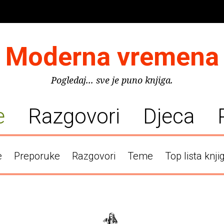
Moderna vremena
Pogledaj... sve je puno knjiga.
e
Razgovori
Djeca
e
Preporuke
Razgovori
Teme
Top lista knji