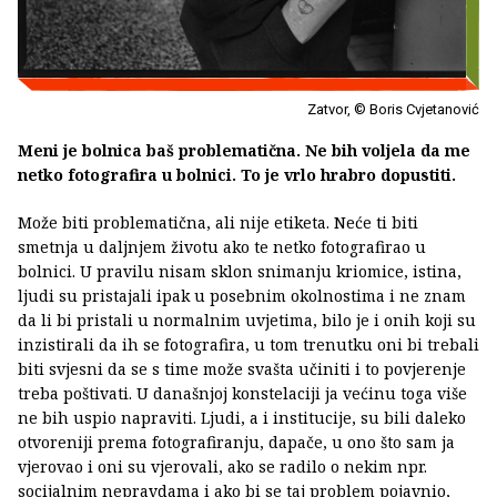
Zatvor, © Boris Cvjetanović
Meni je bolnica baš problematična. Ne bih voljela da me
netko fotografira u bolnici. To je vrlo hrabro dopustiti.
Može biti problematična, ali nije etiketa. Neće ti biti
smetnja u daljnjem životu ako te netko fotografirao u
bolnici. U pravilu nisam sklon snimanju kriomice, istina,
ljudi su pristajali ipak u posebnim okolnostima i ne znam
da li bi pristali u normalnim uvjetima, bilo je i onih koji su
inzistirali da ih se fotografira, u tom trenutku oni bi trebali
biti svjesni da se s time može svašta učiniti i to povjerenje
treba poštivati. U današnjoj konstelaciji ja većinu toga više
ne bih uspio napraviti. Ljudi, a i institucije, su bili daleko
otvoreniji prema fotografiranju, dapače, u ono što sam ja
vjerovao i oni su vjerovali, ako se radilo o nekim npr.
socijalnim nepravdama i ako bi se taj problem pojavnio,