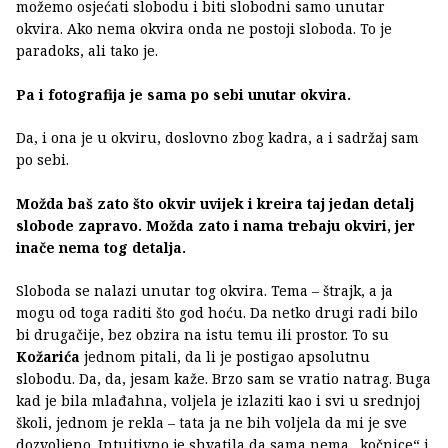
možemo osjećati slobodu i biti slobodni samo unutar
okvira. Ako nema okvira onda ne postoji sloboda. To je
paradoks, ali tako je.
Pa i fotografija je sama po sebi unutar okvira.
Da, i ona je u okviru, doslovno zbog kadra, a i sadržaj sam
po sebi.
Možda baš zato što okvir uvijek i kreira taj jedan detalj
slobode zapravo. Možda zato i nama trebaju okviri, jer
inače nema tog detalja.
Sloboda se nalazi unutar tog okvira. Tema – štrajk, a ja
mogu od toga raditi što god hoću. Da netko drugi radi bilo
bi drugačije, bez obzira na istu temu ili prostor. To su
Kožarića
jednom pitali, da li je postigao apsolutnu
slobodu. Da, da, jesam kaže. Brzo sam se vratio natrag. Buga
kad je bila mlađahna, voljela je izlaziti kao i svi u srednjoj
školi, jednom je rekla – tata ja ne bih voljela da mi je sve
dozvoljeno. Intuitivno je shvatila da sama nema „kočnice“ i