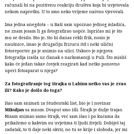
računali bi na pozitivnu reakciju društva koja bi uvjetovala
nekom napretku. U to smo neko vrijeme naivno vjerovali.
Ima jedna anegdota – u Raši sam upoznao jednog mladića,
ne znam jesam li ga fotografirao uopće. Ispričao mi je što
mu se desilo. Bio je, što bi danas rekli frik, nosio je
naušnice, imao je drugačiju frizuru itd i neki ulični
fotoreporter ga je snimio na ulici. Uskoro je njegova
fotografija izašla uz članak o narkomaniji u Puli. Što misliš
kako će jedan takav čovjek reagirati kad netko ponovno
uperi fotoaparat u njega?
Za fotografiranje tog štrajka u Labinu netko vas je zvao
ili? Kako je došlo do toga?
Išao sam snimati za Studentski list, bio je i novinar
Mikuljan
sa mnom. Dvaput smo išli. Štrajk je dulje trajao.
Nisam snimao samo štrajk, već sam išao i po kućama da
prikažemo u kakvim su uvjetima ti ljudi živjeli. Dobiješ taj
zadatak, to ti daje neki okvir, no tu se krije i sloboda, jer mi