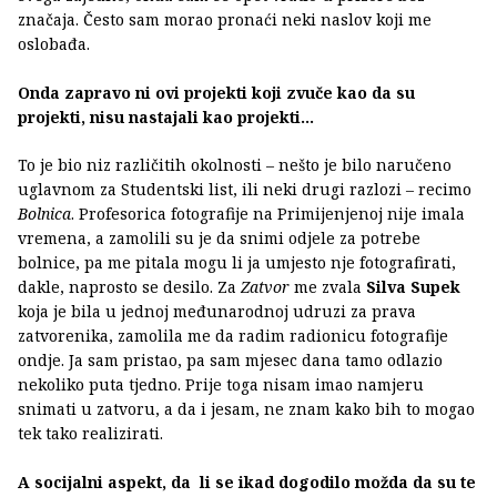
značaja. Često sam morao pronaći neki naslov koji me
oslobađa.
Onda zapravo ni ovi projekti koji zvuče kao da su
projekti, nisu nastajali kao projekti...
To je bio niz različitih okolnosti – nešto je bilo naručeno
uglavnom za Studentski list, ili neki drugi razlozi – recimo
Bolnica
. Profesorica fotografije na Primijenjenoj nije imala
vremena, a zamolili su je da snimi odjele za potrebe
bolnice, pa me pitala mogu li ja umjesto nje fotografirati,
dakle, naprosto se desilo. Za
Zatvor
me zvala
Silva Supek
koja je bila u jednoj međunarodnoj udruzi za prava
zatvorenika, zamolila me da radim radionicu fotografije
ondje. Ja sam pristao, pa sam mjesec dana tamo odlazio
nekoliko puta tjedno. Prije toga nisam imao namjeru
snimati u zatvoru, a da i jesam, ne znam kako bih to mogao
tek tako realizirati.
A socijalni aspekt, da li se ikad dogodilo možda da su te