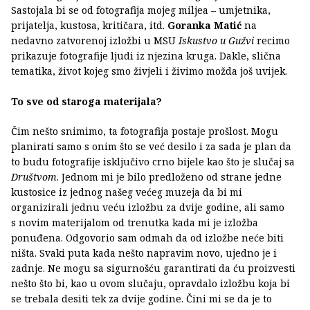
Sastojala bi se od fotografija mojeg miljea – umjetnika,
prijatelja, kustosa, kritičara, itd.
Goranka Matić
na
nedavno zatvorenoj izložbi u MSU
Iskustvo u Gužvi
recimo
prikazuje fotografije ljudi iz njezina kruga. Dakle, slična
tematika, život kojeg smo živjeli i živimo možda još uvijek.
To sve od staroga materijala?
Čim nešto snimimo, ta fotografija postaje prošlost. Mogu
planirati samo s onim što se već desilo i za sada je plan da
to budu fotografije isključivo crno bijele kao što je slučaj sa
Društvom
. Jednom mi je bilo predloženo od strane jedne
kustosice iz jednog našeg većeg muzeja da bi mi
organizirali jednu veću izložbu za dvije godine, ali samo
s novim materijalom od trenutka kada mi je izložba
ponuđena. Odgovorio sam odmah da od izložbe neće biti
ništa. Svaki puta kada nešto napravim novo, ujedno je i
zadnje. Ne mogu sa sigurnošću garantirati da ću proizvesti
nešto što bi, kao u ovom slučaju, opravdalo izložbu koja bi
se trebala desiti tek za dvije godine. Čini mi se da je to