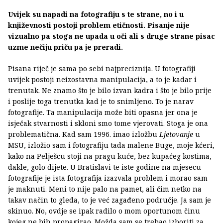
Uvijek su napadi na fotografiju s te strane, no i u
književnosti postoji problem etičnosti. Pisanje nije
vizualno pa stoga ne upada u oči ali s druge strane pisac
uzme nečiju priču pa je preradi.
Pisana riječ je sama po sebi najpreciznija. U fotografiji
uvijek postoji neizostavna manipulacija, a to je kadar i
trenutak. Ne znamo što je bilo izvan kadra i što je bilo prije
i poslije toga trenutka kad je to snimljeno. To je narav
fotografije. Ta manipulacija može biti opasna jer ona je
isječak stvarnosti i skloni smo tome vjerovati. Stoga je ona
problematična. Kad sam 1996. imao izložbu
Ljetovanje
u
MSU, izložio sam i fotografiju tada malene Buge, moje kćeri,
kako na Pelješcu stoji na pragu kuće, bez kupaćeg kostima,
dakle, golo dijete. U Bratislavi te iste godine na mjesecu
fotografije je ista fotografija izazvala problem i morao sam
je maknuti. Meni to nije palo na pamet, ali čim netko na
takav način to gleda, to je već zagađeno područje. Ja sam je
skinuo. No, ovdje se ipak radilo o mom oportunom činu
kojeg ne bih propagirao. Možda sam se trebao izboriti za