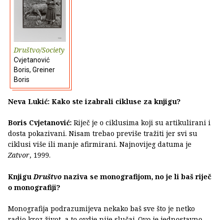
Društvo/Society
Cvjetanović
Boris, Greiner
Boris
Neva Lukić: Kako ste izabrali cikluse za knjigu?
Boris Cvjetanović:
Riječ je o ciklusima koji su artikulirani i
dosta pokazivani. Nisam trebao previše tražiti jer svi su
ciklusi više ili manje afirmirani. Najnovijeg datuma je
Zatvor
, 1999.
Knjigu
Društvo
naziva se monografijom, no je li baš riječ
o monografiji?
Monografija podrazumijeva nekako baš sve što je netko
radio kroz život, a to ovdje nije slučaj. Ovo je jednostavno