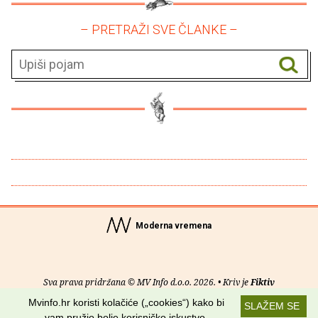
– PRETRAŽI SVE ČLANKE –
Moderna vremena
Sva prava pridržana © MV Info d.o.o. 2026. • Kriv je
Fiktiv
Mvinfo.hr koristi kolačiće („cookies“) kako bi
SLAŽEM SE
O nama
•
Pomoć
•
Uvjeti korištenja
•
RSS kanali
vam pružio bolje korisničko iskustvo.