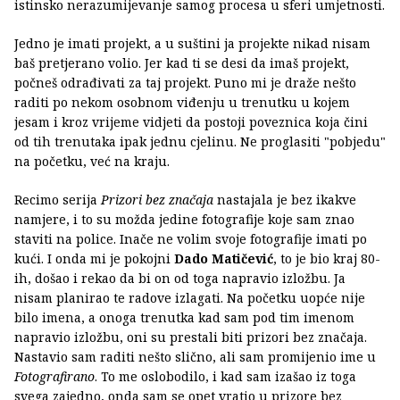
istinsko nerazumijevanje samog procesa u sferi umjetnosti.
Jedno je imati projekt, a u suštini ja projekte nikad nisam
baš pretjerano volio. Jer kad ti se desi da imaš projekt,
počneš odrađivati za taj projekt. Puno mi je draže nešto
raditi po nekom osobnom viđenju u trenutku u kojem
jesam i kroz vrijeme vidjeti da postoji poveznica koja čini
od tih trenutaka ipak jednu cjelinu. Ne proglasiti "pobjedu"
na početku, već na kraju.
Recimo serija
Prizori bez značaja
nastajala je bez ikakve
namjere, i to su možda jedine fotografije koje sam znao
staviti na police. Inače ne volim svoje fotografije imati po
kući. I onda mi je pokojni
Dado Matičević
, to je bio kraj 80-
ih, došao i rekao da bi on od toga napravio izložbu. Ja
nisam planirao te radove izlagati. Na početku uopće nije
bilo imena, a onoga trenutka kad sam pod tim imenom
napravio izložbu, oni su prestali biti prizori bez značaja.
Nastavio sam raditi nešto slično, ali sam promijenio ime u
Fotografirano
. To me oslobodilo, i kad sam izašao iz toga
svega zajedno, onda sam se opet vratio u prizore bez