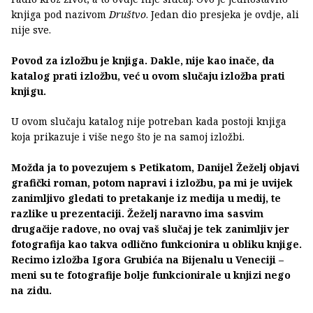
knjiga pod nazivom
Društvo
. Jedan dio presjeka je ovdje, ali
nije sve.
Povod za izložbu je knjiga. Dakle, nije kao inače, da
katalog prati izložbu, već u ovom slučaju izložba prati
knjigu.
U ovom slučaju katalog nije potreban kada postoji knjiga
koja prikazuje i više nego što je na samoj izložbi.
Možda ja to povezujem s Petikatom, Danijel Žeželj objavi
grafički roman, potom napravi i izložbu, pa mi je uvijek
zanimljivo gledati to pretakanje iz medija u medij, te
razlike u prezentaciji. Žeželj naravno ima sasvim
drugačije radove, no ovaj vaš slučaj je tek zanimljiv jer
fotografija kao takva odlično funkcionira u obliku knjige.
Recimo izložba Igora Grubića na Bijenalu u Veneciji –
meni su te fotografije bolje funkcionirale u knjizi nego
na zidu.