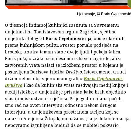
Ljetovanje, © Boris Cvjetanović
U tijesnoj i intimnoj kuhinjici Instituta za Suvremenu
umjetnost na Tomislavovom trgu u Zagrebu, sjedimo
umjetnik i fotograf
Boris Cvjetanović
i ja, oboje okrenuti
prema kuhinjskom pultu. Prostor pomalo podsjeća na
brodski, unutra taman stane dvoje ljudi i pokoja šalica.
Boris puši, u zraku se miješa miris kave i cigarete, a iza
zatvorenih vrata nalazi se izložbeni prostor u kojemu je
postavljena Borisova izložba
Društvo
. Istovremeno, u ruci
držim netom objavljenu monografiju
Boris Cvjetanović:
Društvo
i kao da kuhinjska vrata razdvajaju medij knjige i
medij izložbe, a umjetnik je prisutan kako bi ih objedinio
vlastitim iskustvom i riječima. Prije godinu dana počeli
smo rad na ovom intervjuu, odnosno nekom drugom
intervjuu, u umjetnikovom prostranom ateljeu koji se
nalazi u Ateljeima Žitnjak, no nažalost, ta je dokumentacija
nepovratno izgubljena budući da se mobitel pokvario.