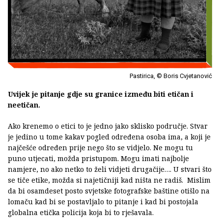
Pastirica, © Boris Cvjetanović
Uvijek je pitanje gdje su granice između biti etičan i
neetičan.
Ako krenemo o etici to je jedno jako sklisko područje. Stvar
je jedino u tome kakav pogled određena osoba ima, a koji je
najčešće određen prije nego što se vidjelo. Ne mogu tu
puno utjecati, možda pristupom. Mogu imati najbolje
namjere, no ako netko to želi vidjeti drugačije…. U stvari što
se tiče etike, možda si najetičniji kad ništa ne radiš. Mislim
da bi osamdeset posto svjetske fotografske baštine otišlo na
lomaču kad bi se postavljalo to pitanje i kad bi postojala
globalna etička policija koja bi to rješavala.