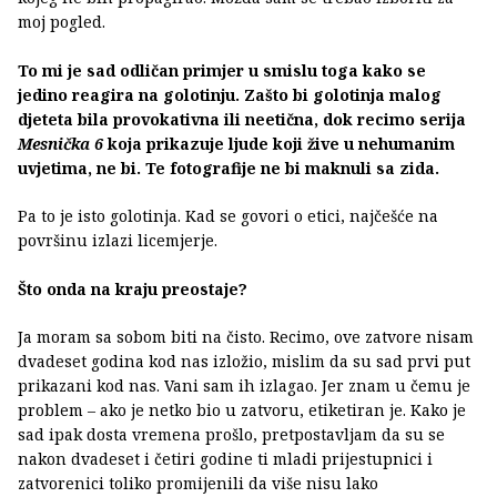
moj pogled.
To mi je sad odličan primjer u smislu toga kako se
jedino reagira na golotinju. Zašto bi golotinja malog
djeteta bila provokativna ili neetična, dok recimo serija
Mesnička 6
koja prikazuje ljude koji žive u nehumanim
uvjetima, ne bi. Te fotografije ne bi maknuli sa zida.
Pa to je isto golotinja. Kad se govori o etici, najčešće na
površinu izlazi licemjerje.
Što onda na kraju preostaje?
Ja moram sa sobom biti na čisto. Recimo, ove zatvore nisam
dvadeset godina kod nas izložio, mislim da su sad prvi put
prikazani kod nas. Vani sam ih izlagao. Jer znam u čemu je
problem – ako je netko bio u zatvoru, etiketiran je. Kako je
sad ipak dosta vremena prošlo, pretpostavljam da su se
nakon dvadeset i četiri godine ti mladi prijestupnici i
zatvorenici toliko promijenili da više nisu lako