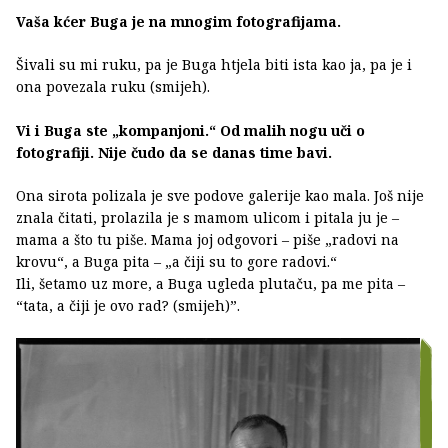
Vaša kćer Buga je na mnogim fotografijama.
Šivali su mi ruku, pa je Buga htjela biti ista kao ja, pa je i
ona povezala ruku (smijeh).
Vi i Buga ste „kompanjoni.“ Od malih nogu uči o
fotografiji. Nije čudo da se danas time bavi.
Ona sirota polizala je sve podove galerije kao mala. Još nije
znala čitati, prolazila je s mamom ulicom i pitala ju je –
mama a što tu piše. Mama joj odgovori – piše „radovi na
krovu“, a Buga pita – „a čiji su to gore radovi.“
Ili, šetamo uz more, a Buga ugleda plutaču, pa me pita –
“tata, a čiji je ovo rad? (smijeh)”.