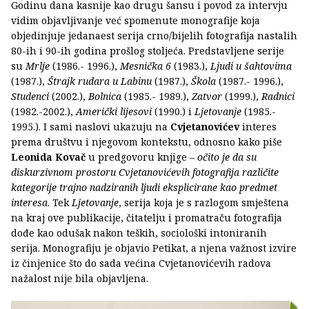
Godinu dana kasnije kao drugu šansu i povod za intervju
vidim objavljivanje već spomenute monografije koja
objedinjuje jedanaest serija crno/bijelih fotografija nastalih
80-ih i 90-ih godina prošlog stoljeća. Predstavljene serije
su
Mrlje
(1986.- 1996.),
Mesnička 6
(1983.),
Ljudi u šahtovima
(1987.),
Štrajk rudara u Labinu
(1987.),
Škola
(1987.- 1996.),
Studenci
(2002.),
Bolnica
(1985.- 1989.),
Zatvor
(1999.),
Radnici
(1982.-2002.),
Američki lijesovi
(1990.) i
Ljetovanje
(1985.-
1995.). I sami naslovi ukazuju na
Cvjetanovićev
interes
prema društvu i njegovom kontekstu, odnosno kako piše
Leonida Kovač
u predgovoru knjige –
očito je da su
diskurzivnom prostoru Cvjetanovićevih fotografija različite
kategorije trajno nadziranih ljudi eksplicirane kao predmet
interesa
. Tek
Ljetovanje
, serija koja je s razlogom smještena
na kraj ove publikacije, čitatelju i promatraču fotografija
dođe kao odušak nakon teških, sociološki intoniranih
serija. Monografiju je objavio Petikat, a njena važnost izvire
iz činjenice što do sada većina Cvjetanovićevih radova
nažalost nije bila objavljena.