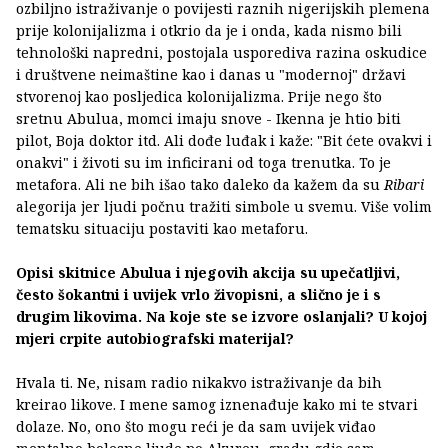
ozbiljno istraživanje o povijesti raznih nigerijskih plemena
prije kolonijalizma i otkrio da je i onda, kada nismo bili
tehnološki napredni, postojala usporediva razina oskudice
i društvene neimaštine kao i danas u "modernoj" državi
stvorenoj kao posljedica kolonijalizma. Prije nego što
sretnu Abulua, momci imaju snove - Ikenna je htio biti
pilot, Boja doktor itd. Ali dođe luđak i kaže: "Bit ćete ovakvi i
onakvi" i životi su im inficirani od toga trenutka. To je
metafora. Ali ne bih išao tako daleko da kažem da su
Ribari
alegorija jer ljudi počnu tražiti simbole u svemu. Više volim
tematsku situaciju postaviti kao metaforu.
Opisi skitnice Abulua i njegovih akcija su upečatljivi,
često šokantni i uvijek vrlo živopisni, a slično je i s
drugim likovima. Na koje ste se izvore oslanjali? U kojoj
mjeri crpite autobiografski materijal?
Hvala ti. Ne, nisam radio nikakvo istraživanje da bih
kreirao likove. I mene samog iznenađuje kako mi te stvari
dolaze. No, ono što mogu reći je da sam uvijek viđao