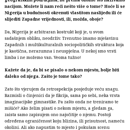
nacijom. Možete li nam reći nešto više o tome? Hoće li se
Nigerija u budućnosti okrenuti vlastitom naslijeđu ili će
slijediti Zapadne vrijednosti, ili, možda, oboje?
Da, Nigerija je arbitraran kostrukt koji je, u svom
sadašnjem obliku, neodrživ. Trenutno imamo mješavinu
Zapadnih i multikulturalnih sociopolitičkih struktura koja
je kaotična, nerazumna i neuspješna. U nekoj smo vrsti
limba i ne možemo van. Veoma tužno!
Kažete da je, da bi se pisalo o nekom mjestu, bolje biti
daleko od njega. Zašto je tome tako?
Zato što vjerujem da retrospekcija posjeduje veću snagu.
Razmisli o činjenici da je fikcija, sama po sebi, neka vrsta
imaginacijske gimnastike. Pa zašto onda ne treniramo te
mišiće? Ako želim pisati o nekom mjestu, a gledam ga,
zaista samo zapisujem ono najočitije o njemu. Postoji
određena ograničenost koju blizina, ili prisutnost, nameću
okolini. Ali ako napustim to mjesto i pokušam scenu