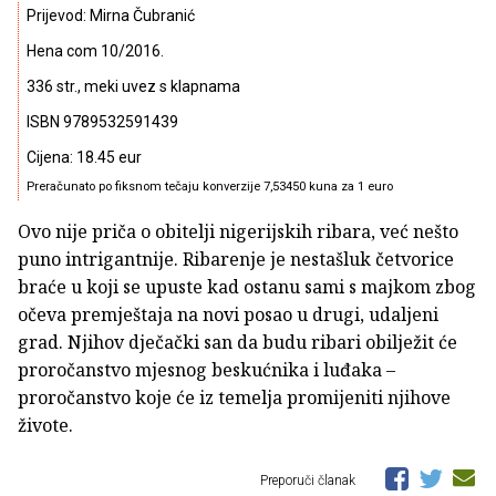
Prijevod: Mirna Čubranić
Hena com 10/2016.
336 str., meki uvez s klapnama
ISBN 9789532591439
Cijena: 18.45 eur
Preračunato po fiksnom tečaju konverzije 7,53450 kuna za 1 euro
Ovo nije priča o obitelji nigerijskih ribara, već nešto
puno intrigantnije. Ribarenje je nestašluk četvorice
braće u koji se upuste kad ostanu sami s majkom zbog
očeva premještaja na novi posao u drugi, udaljeni
grad. Njihov dječački san da budu ribari obilježit će
proročanstvo mjesnog beskućnika i luđaka –
proročanstvo koje će iz temelja promijeniti njihove
živote.
Preporuči članak