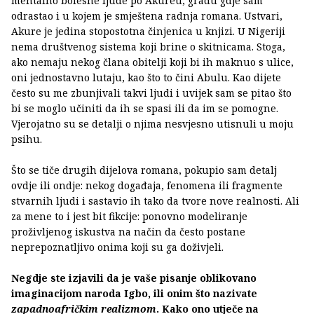
mentalno bolesne ljude po Akureu, gradu gdje sam
odrastao i u kojem je smještena radnja romana. Ustvari,
Akure je jedina stopostotna činjenica u knjizi. U Nigeriji
nema društvenog sistema koji brine o skitnicama. Stoga,
ako nemaju nekog člana obitelji koji bi ih maknuo s ulice,
oni jednostavno lutaju, kao što to čini Abulu. Kao dijete
često su me zbunjivali takvi ljudi i uvijek sam se pitao što
bi se moglo učiniti da ih se spasi ili da im se pomogne.
Vjerojatno su se detalji o njima nesvjesno utisnuli u moju
psihu.
Što se tiče drugih dijelova romana, pokupio sam detalj
ovdje ili ondje: nekog događaja, fenomena ili fragmente
stvarnih ljudi i sastavio ih tako da tvore nove realnosti. Ali
za mene to i jest bit fikcije: ponovno modeliranje
proživljenog iskustva na način da često postane
neprepoznatljivo onima koji su ga doživjeli.
Negdje ste izjavili da je vaše pisanje oblikovano
imaginacijom naroda Igbo, ili onim što nazivate
zapadnoafričkim realizmom
. Kako ono utječe na