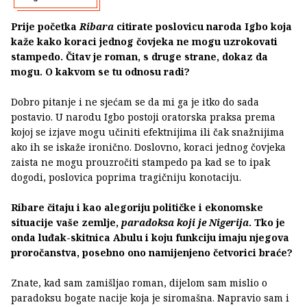
Prije početka
Ribara
citirate poslovicu naroda Igbo koja
kaže kako koraci jednog čovjeka ne mogu uzrokovati
stampedo. Čitav je roman, s druge strane, dokaz da
mogu. O kakvom se tu odnosu radi?
Dobro pitanje i ne sjećam se da mi ga je itko do sada
postavio. U narodu Igbo postoji oratorska praksa prema
kojoj se izjave mogu učiniti efektnijima ili čak snažnijima
ako ih se iskaže ironično. Doslovno, koraci jednog čovjeka
zaista ne mogu prouzročiti stampedo pa kad se to ipak
dogodi, poslovica poprima tragičniju konotaciju.
Ribare čitaju i kao alegoriju političke i ekonomske
situacije vaše zemlje,
paradoksa koji je Nigerija
. Tko je
onda luđak-skitnica Abulu i koju funkciju imaju njegova
proročanstva, posebno ono namijenjeno četvorici braće?
Znate, kad sam zamišljao roman, dijelom sam mislio o
paradoksu bogate nacije koja je siromašna. Napravio sam i