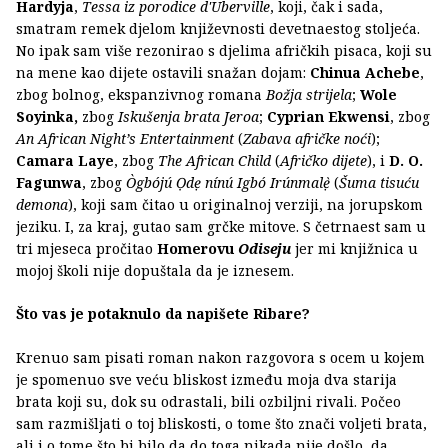
Hardyja
,
Tessa iz porodice d'Uberville
, koji, čak i sada,
smatram remek djelom književnosti devetnaestog stoljeća.
No ipak sam više rezonirao s djelima afričkih pisaca, koji su
na mene kao dijete ostavili snažan dojam:
Chinua Achebe
,
zbog bolnog, ekspanzivnog romana
Božja strijela
;
Wole
Soyinka,
zbog
Iskušenja brata Jeroa
;
Cyprian Ekwensi
, zbog
An African Night’s Entertainment
(
Zabava afričke noći
);
Camara Laye
, zbog
The African Child
(
Afričko dijete
), i
D. O.
Fagunwa
, zbog
Ògbójú Ọdẹ nínú Igbó Irúnmalẹ̀
(
Šuma tisuću
demona
), koji sam čitao u originalnoj verziji, na jorupskom
jeziku. I, za kraj, gutao sam grčke mitove. S četrnaest sam u
tri mjeseca pročitao
Homerovu
Odiseju
jer mi knjižnica u
mojoj školi nije dopuštala da je iznesem.
Što vas je potaknulo da napišete Ribare?
Krenuo sam pisati roman nakon razgovora s ocem u kojem
je spomenuo sve veću bliskost između moja dva starija
brata koji su, dok su odrastali, bili ozbiljni rivali. Počeo
sam razmišljati o toj bliskosti, o tome što znači voljeti brata,
ali i o tome što bi bilo da do toga nikada nije došlo, da