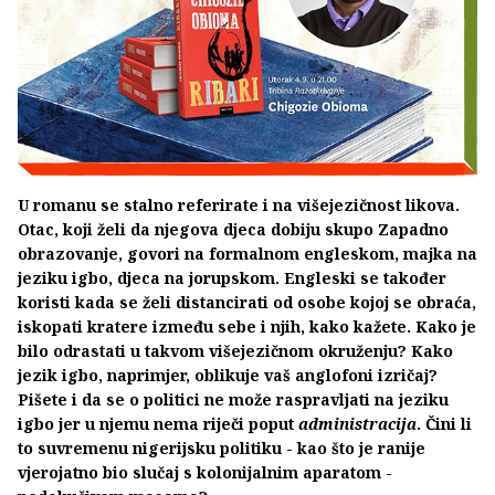
U romanu se stalno referirate i na višejezičnost likova.
Otac, koji želi da njegova djeca dobiju skupo Zapadno
obrazovanje, govori na formalnom engleskom, majka na
jeziku igbo, djeca na jorupskom. Engleski se također
koristi kada se želi distancirati od osobe kojoj se obraća,
iskopati kratere između sebe i njih, kako kažete. Kako je
bilo odrastati u takvom višejezičnom okruženju? Kako
jezik igbo, naprimjer, oblikuje vaš anglofoni izričaj?
Pišete i da se o politici ne može raspravljati na jeziku
igbo jer u njemu nema riječi poput
administracija
. Čini li
to suvremenu nigerijsku politiku - kao što je ranije
vjerojatno bio slučaj s kolonijalnim aparatom -