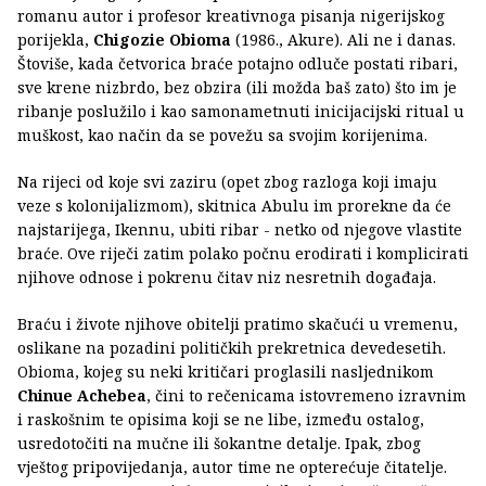
romanu autor i profesor kreativnoga pisanja nigerijskog
porijekla,
Chigozie Obioma
(1986., Akure). Ali ne i danas.
Štoviše, kada četvorica braće potajno odluče postati ribari,
sve krene nizbrdo, bez obzira (ili možda baš zato) što im je
ribanje poslužilo i kao samonametnuti inicijacijski ritual u
muškost, kao način da se povežu sa svojim korijenima.
Na rijeci od koje svi zaziru (opet zbog razloga koji imaju
veze s kolonijalizmom), skitnica Abulu im prorekne da će
najstarijega, Ikennu, ubiti ribar - netko od njegove vlastite
braće. Ove riječi zatim polako počnu erodirati i komplicirati
njihove odnose i pokrenu čitav niz nesretnih događaja.
Braću i živote njihove obitelji pratimo skačući u vremenu,
oslikane na pozadini političkih prekretnica devedesetih.
Obioma, kojeg su neki kritičari proglasili nasljednikom
Chinue Achebea
, čini to rečenicama istovremeno izravnim
i raskošnim te opisima koji se ne libe, između ostalog,
usredotočiti na mučne ili šokantne detalje. Ipak, zbog
vještog pripovijedanja, autor time ne opterećuje čitatelje.