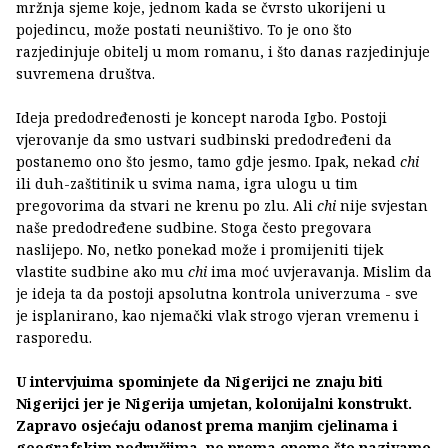
mržnja sjeme koje, jednom kada se čvrsto ukorijeni u
pojedincu, može postati neuništivo. To je ono što
razjedinjuje obitelj u mom romanu, i što danas razjedinjuje
suvremena društva.
Ideja predodređenosti je koncept naroda Igbo. Postoji
vjerovanje da smo ustvari sudbinski predodređeni da
postanemo ono što jesmo, tamo gdje jesmo. Ipak, nekad
chi
ili duh-zaštitinik u svima nama, igra ulogu u tim
pregovorima da stvari ne krenu po zlu. Ali
chi
nije svjestan
naše predodređene sudbine. Stoga često pregovara
naslijepo. No, netko ponekad može i promijeniti tijek
vlastite sudbine ako mu
chi
ima moć uvjeravanja. Mislim da
je ideja ta da postoji apsolutna kontrola univerzuma - sve
je isplanirano, kao njemački vlak strogo vjeran vremenu i
rasporedu.
U intervjuima spominjete da Nigerijci ne znaju biti
Nigerijci jer je Nigerija umjetan, kolonijalni konstrukt.
Zapravo osjećaju odanost prema manjim cjelinama i
geografskim područjima, ne prema onome što nazivamo