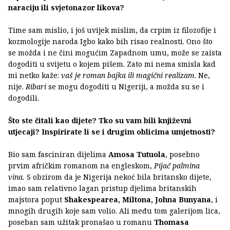
naraciju ili svjetonazor likova?
Time sam mislio, i još uvijek mislim, da crpim iz filozofije i
kozmologije naroda Igbo kako bih risao realnosti. Ono što
se možda i ne čini mogućim Zapadnom umu, može se zaista
dogoditi u svijetu o kojem pišem. Zato mi nema smisla kad
mi netko kaže:
vaš je roman bajka ili magični realizam
. Ne,
nije.
Ribari
se mogu dogoditi u Nigeriji, a možda su se i
dogodili.
Što ste čitali kao dijete? Tko su vam bili književni
utjecaji? Inspirirate li se i drugim oblicima umjetnosti?
Bio sam fasciniran dijelima
Amosa Tutuola
, posebno
prvim afričkim romanom na engleskom,
Pijač palmina
vina.
S obzirom da je Nigerija nekoć bila britansko dijete,
imao sam relativno lagan pristup djelima britanskih
majstora poput
Shakespearea, Miltona, Johna Bunyana
, i
mnogih drugih koje sam volio. Ali među tom galerijom lica,
poseban sam užitak pronašao u romanu
Thomasa