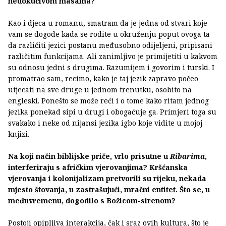
nedokučivom masama?
Kao i djeca u romanu, smatram da je jedna od stvari koje
vam se dogode kada se rodite u okruženju poput ovoga ta
da različiti jezici postanu međusobno odijeljeni, pripisani
različitim funkcijama. Ali zanimljivo je primijetiti u kakvom
su odnosu jedni s drugima. Razumijem i govorim i turski. I
promatrao sam, recimo, kako je taj jezik zapravo počeo
utjecati na sve druge u jednom trenutku, osobito na
engleski. Ponešto se može reći i o tome kako ritam jednog
jezika ponekad sipi u drugi i obogaćuje ga. Primjeri toga su
svakako i neke od nijansi jezika igbo koje vidite u mojoj
knjizi.
Na koji način biblijske priče, vrlo prisutne u
Ribarima
,
interferiraju s afričkim vjerovanjima? Kršćanska
vjerovanja i kolonijalizam pretvorili su rijeku, nekada
mjesto štovanja, u zastrašujući, mračni entitet. Što se, u
međuvremenu, dogodilo s Božicom-sirenom?
Postoji opipljiva interakcija, čak i sraz ovih kultura, što je