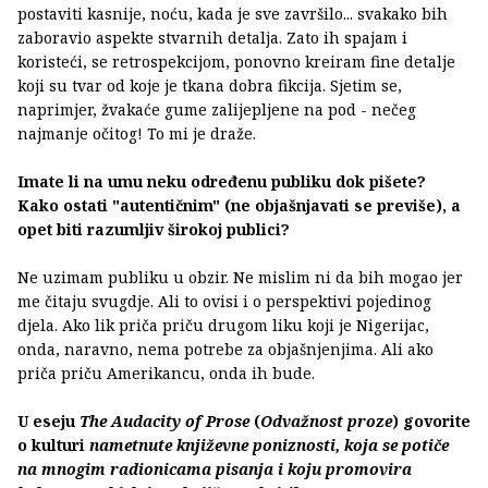
postaviti kasnije, noću, kada je sve završilo... svakako bih
zaboravio aspekte stvarnih detalja. Zato ih spajam i
koristeći, se retrospekcijom, ponovno kreiram fine detalje
koji su tvar od koje je tkana dobra fikcija. Sjetim se,
naprimjer, žvakaće gume zalijepljene na pod - nečeg
najmanje očitog! To mi je draže.
Imate li na umu neku određenu publiku dok pišete?
Kako ostati "autentičnim" (ne objašnjavati se previše), a
opet biti razumljiv širokoj publici?
Ne uzimam publiku u obzir. Ne mislim ni da bih mogao jer
me čitaju svugdje. Ali to ovisi i o perspektivi pojedinog
djela. Ako lik priča priču drugom liku koji je Nigerijac,
onda, naravno, nema potrebe za objašnjenjima. Ali ako
priča priču Amerikancu, onda ih bude.
U eseju
The Audacity of Prose
(
Odvažnost proze
) govorite
o kulturi
nametnute književne poniznosti, koja se potiče
na mnogim radionicama pisanja i koju promovira