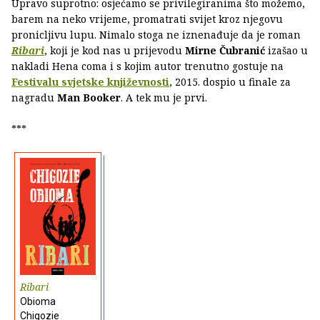
Upravo suprotno: osjećamo se privilegiranima što možemo,
barem na neko vrijeme, promatrati svijet kroz njegovu
pronicljivu lupu. Nimalo stoga ne iznenađuje da je roman
Ribari
, koji je kod nas u prijevodu
Mirne Čubranić
izašao u
nakladi Hena coma i s kojim autor trenutno gostuje na
Festivalu svjetske književnosti
, 2015. dospio u finale za
nagradu
Man Booker
. A tek mu je prvi.
***
Ribari
Obioma
Chigozie