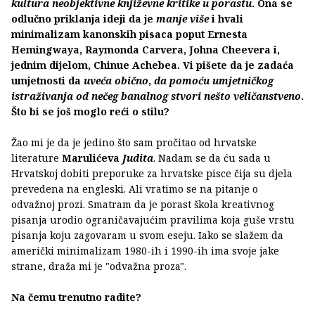
kultura neobjektivne književne kritike u porastu
. Ona se
odlučno priklanja ideji da je
manje više
i hvali
minimalizam kanonskih pisaca poput Ernesta
Hemingwaya, Raymonda Carvera, Johna Cheevera i,
jednim dijelom, Chinue Achebea. Vi pišete da je zadaća
umjetnosti da
uveća obično
,
da pomoću umjetničkog
istraživanja od nečeg banalnog stvori nešto veličanstveno
.
Što bi se još moglo reći o stilu?
Žao mi je da je jedino što sam pročitao od hrvatske
literature
Marulićeva
Judita
. Nadam se da ću sada u
Hrvatskoj dobiti preporuke za hrvatske pisce čija su djela
prevedena na engleski. Ali vratimo se na pitanje o
odvažnoj prozi. Smatram da je porast škola kreativnog
pisanja urodio ograničavajućim pravilima koja guše vrstu
pisanja koju zagovaram u svom eseju. Iako se slažem da
američki minimalizam 1980-ih i 1990-ih ima svoje jake
strane, draža mi je "odvažna proza".
Na čemu trenutno radite?