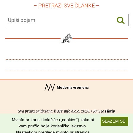
– PRETRAŽI SVE ČLANKE –
Moderna vremena
Sva prava pridržana © MV Info d.o.o. 2026. • Kriv je
Fiktiv
Mvinfo.hr koristi kolačiće („cookies“) kako bi
SLAŽEM SE
O nama
•
Pomoć
•
Uvjeti korištenja
•
RSS kanali
vam pružio bolje korisničko iskustvo.
Nastavkom pregleda mvinfo.hr stranica