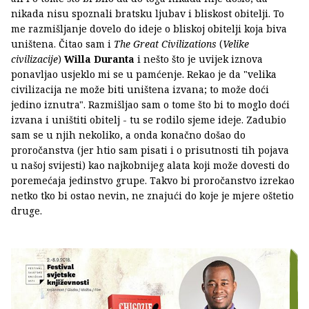
nikada nisu spoznali bratsku ljubav i bliskost obitelji. To
me razmišljanje dovelo do ideje o bliskoj obitelji koja biva
uništena. Čitao sam i
The Great Civilizations
(
Velike
civilizacije
)
Willa Duranta
i nešto što je uvijek iznova
ponavljao usjeklo mi se u pamćenje. Rekao je da "velika
civilizacija ne može biti uništena izvana; to može doći
jedino iznutra". Razmišljao sam o tome što bi to moglo doći
izvana i uništiti obitelj - tu se rodilo sjeme ideje. Zadubio
sam se u njih nekoliko, a onda konačno došao do
proročanstva (jer htio sam pisati i o prisutnosti tih pojava
u našoj svijesti) kao najkobnijeg alata koji može dovesti do
poremećaja jedinstvo grupe. Takvo bi proročanstvo izrekao
netko tko bi ostao nevin, ne znajući do koje je mjere oštetio
druge.