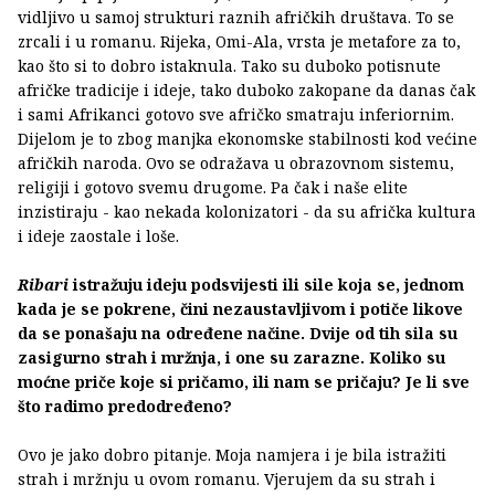
vidljivo u samoj strukturi raznih afričkih društava. To se
zrcali i u romanu. Rijeka, Omi-Ala, vrsta je metafore za to,
kao što si to dobro istaknula. Tako su duboko potisnute
afričke tradicije i ideje, tako duboko zakopane da danas čak
i sami Afrikanci gotovo sve afričko smatraju inferiornim.
Dijelom je to zbog manjka ekonomske stabilnosti kod većine
afričkih naroda. Ovo se odražava u obrazovnom sistemu,
religiji i gotovo svemu drugome. Pa čak i naše elite
inzistiraju - kao nekada kolonizatori - da su afrička kultura
i ideje zaostale i loše.
Ribari
istražuju ideju podsvijesti ili sile koja se, jednom
kada je se pokrene, čini nezaustavljivom i potiče likove
da se ponašaju na određene načine. Dvije od tih sila su
zasigurno strah i mržnja, i one su zarazne. Koliko su
moćne priče koje si pričamo, ili nam se pričaju? Je li sve
što radimo predodređeno?
Ovo je jako dobro pitanje. Moja namjera i je bila istražiti
strah i mržnju u ovom romanu. Vjerujem da su strah i