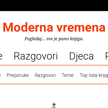
Moderna vremena
Pogledaj... sve je puno knjiga.
e
Razgovori
Djeca
e
Preporuke
Razgovori
Teme
Top lista knji