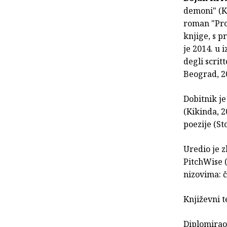
demoni" (Ki
roman "Pro
knjige, s p
je 2014. u 
degli scrit
Beograd, 2
Dobitnik j
(Kikinda, 2
poezije (Sto
Uredio je z
PitchWise (
nizovima: č
Književni t
Diplomirao