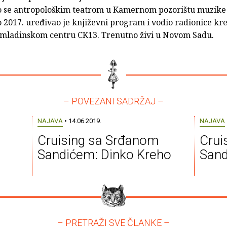
o se antropološkim teatrom u Kamernom pozorištu muzike
 2017. uređivao je književni program i vodio radionice kr
Omladinskom centru CK13. Trenutno živi u Novom Sadu.
– POVEZANI SADRŽAJ –
NAJAVA
• 14.06.2019.
NAJAVA
Cruising sa Srđanom
Crui
Sandićem: Dinko Kreho
Sand
– PRETRAŽI SVE ČLANKE –