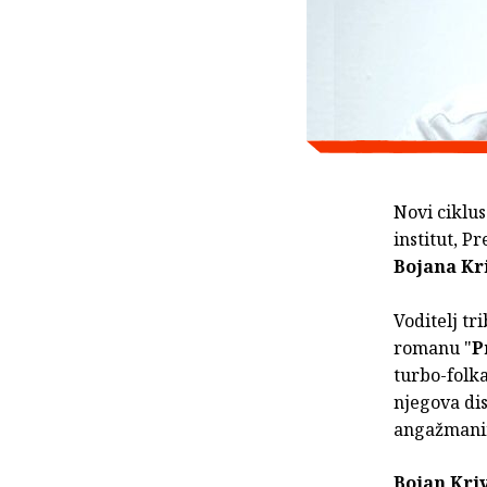
Novi ciklu
institut, P
Bojana Kr
Voditelj tri
romanu "
P
turbo-folk
njegova dis
angažmanim
Bojan Kri