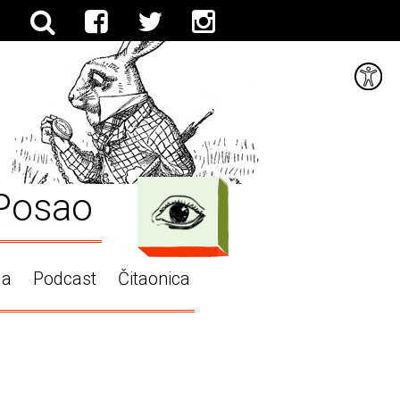
Posao
ga
Podcast
Čitaonica