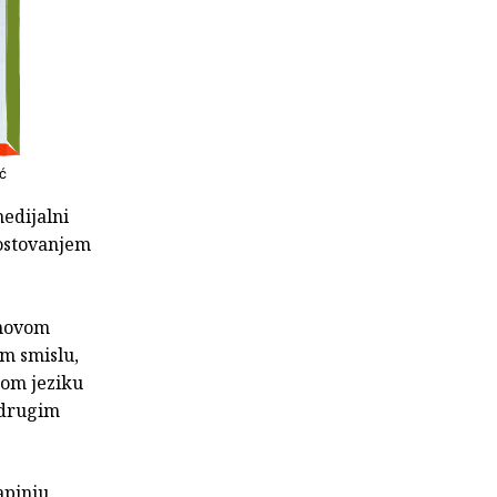
ć
edijalni
 gostovanjem
 novom
em smislu,
kom jeziku
, drugim
apinju