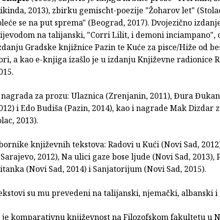
kinda, 2013), zbirku gemischt-poezije "Žoharov let" (Stolac
leće se na put sprema" (Beograd, 2017). Dvojezično izdanj
rijevodom na talijanski, "Corri Lilit, i demoni inciampano",
izdanju Gradske knjižnice Pazin te Kuće za pisce/Hiže od be
tori, a kao e-knjiga izašlo je u izdanju Književne radionice R
015.
e nagrada za prozu: Ulaznica (Zrenjanin, 2011), Đura Đuka
012) i Edo Budiša (Pazin, 2014), kao i nagrade Mak Dizdar 
lac, 2013).
bornike književnih tekstova: Radovi u Kući (Novi Sad, 2012)
Sarajevo, 2012), Na ulici gaze bose ljude (Novi Sad, 2013),
itanka (Novi Sad, 2014) i Sanjatorijum (Novi Sad, 2015).
ekstovi su mu prevedeni na talijanski, njemački, albanski i
 je komparativnu književnost na Filozofskom fakultetu u