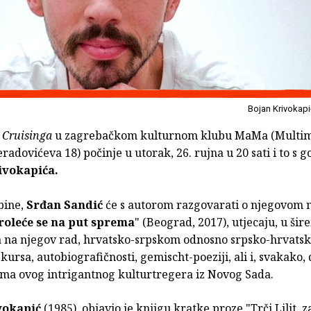
Bojan Krivokapi
s
Cruisinga
u zagrebačkom kulturnom klubu MaMa (Multim
reradovićeva 18) počinje u utorak, 26. rujna u 20 sati i to s
ivokapića.
bine,
Srđan Sandić
će s autorom razgovarati o njegovom
roleće se na put sprema
" (Beograd, 2017), utjecaju, u šir
a na njegov rad, hrvatsko-srpskom odnosno srpsko-hrvats
kursa, autobiografičnosti, gemischt-poeziji, ali i, svakako
a ovog intrigantnog kulturtregera iz Novog Sada.
vokapić
(1985), objavio je knjigu kratke proze "Trči Lilit, z