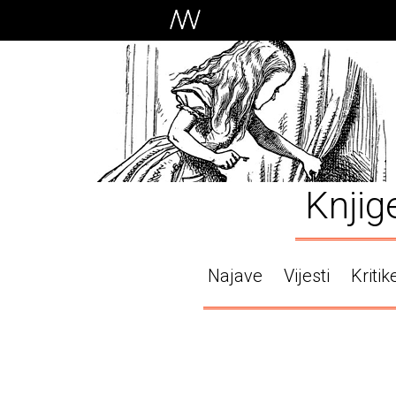
Knjig
Najave
Vijesti
Kritik