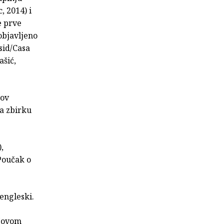
, 2014) i
e prve
 objavljeno
sid/Casa
ašić,
nov
za zbirku
,
 Poučak o
 engleski.
 Novom