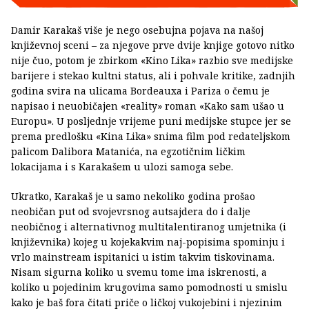
Damir Karakaš više je nego osebujna pojava na našoj
književnoj sceni – za njegove prve dvije knjige gotovo nitko
nije čuo, potom je zbirkom «Kino Lika» razbio sve medijske
barijere i stekao kultni status, ali i pohvale kritike, zadnjih
godina svira na ulicama Bordeauxa i Pariza o čemu je
napisao i neuobičajen «reality» roman «Kako sam ušao u
Europu». U posljednje vrijeme puni medijske stupce jer se
prema predlošku «Kina Lika» snima film pod redateljskom
palicom Dalibora Matanića, na egzotičnim ličkim
lokacijama i s Karakašem u ulozi samoga sebe.
Ukratko, Karakaš je u samo nekoliko godina prošao
neobičan put od svojevrsnog autsajdera do i dalje
neobičnog i alternativnog multitalentiranog umjetnika (i
književnika) kojeg u kojekakvim naj-popisima spominju i
vrlo mainstream ispitanici u istim takvim tiskovinama.
Nisam sigurna koliko u svemu tome ima iskrenosti, a
koliko u pojedinim krugovima samo pomodnosti u smislu
kako je baš fora čitati priče o ličkoj vukojebini i njezinim