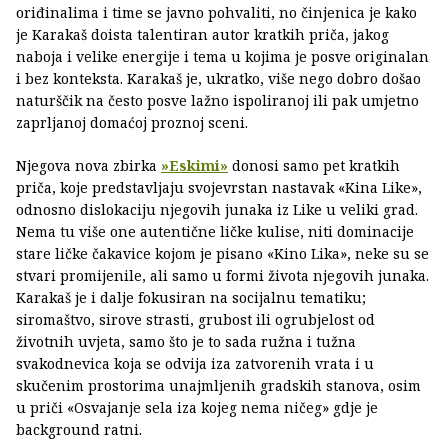
oriđinalima i time se javno pohvaliti, no činjenica je kako
je Karakaš doista talentiran autor kratkih priča, jakog
naboja i velike energije i tema u kojima je posve originalan
i bez konteksta. Karakaš je, ukratko, više nego dobro došao
naturščik na često posve lažno ispoliranoj ili pak umjetno
zaprljanoj domaćoj proznoj sceni.
Njegova nova zbirka
»Eskimi»
donosi samo pet kratkih
priča, koje predstavljaju svojevrstan nastavak «Kina Like»,
odnosno dislokaciju njegovih junaka iz Like u veliki grad.
Nema tu više one autentične ličke kulise, niti dominacije
stare ličke čakavice kojom je pisano «Kino Lika», neke su se
stvari promijenile, ali samo u formi života njegovih junaka.
Karakaš je i dalje fokusiran na socijalnu tematiku;
siromaštvo, sirove strasti, grubost ili ogrubjelost od
životnih uvjeta, samo što je to sada ružna i tužna
svakodnevica koja se odvija iza zatvorenih vrata i u
skučenim prostorima unajmljenih gradskih stanova, osim
u priči «Osvajanje sela iza kojeg nema ničeg» gdje je
background ratni.