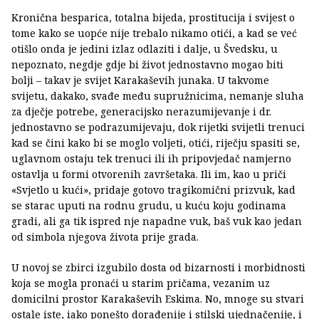
Kronična besparica, totalna bijeda, prostitucija i svijest o
tome kako se uopće nije trebalo nikamo otići, a kad se već
otišlo onda je jedini izlaz odlaziti i dalje, u Švedsku, u
nepoznato, negdje gdje bi život jednostavno mogao biti
bolji – takav je svijet Karakaševih junaka. U takvome
svijetu, dakako, svađe među supružnicima, nemanje sluha
za dječje potrebe, generacijsko nerazumijevanje i dr.
jednostavno se podrazumijevaju, dok rijetki svijetli trenuci
kad se čini kako bi se moglo voljeti, otići, riječju spasiti se,
uglavnom ostaju tek trenuci ili ih pripovjedač namjerno
ostavlja u formi otvorenih završetaka. Ili im, kao u priči
«Svjetlo u kući», pridaje gotovo tragikomični prizvuk, kad
se starac uputi na rodnu grudu, u kuću koju godinama
gradi, ali ga tik ispred nje napadne vuk, baš vuk kao jedan
od simbola njegova života prije grada.
U novoj se zbirci izgubilo dosta od bizarnosti i morbidnosti
koja se mogla pronaći u starim pričama, vezanim uz
domicilni prostor Karakaševih Eskima. No, mnoge su stvari
ostale iste, iako ponešto dorađenije i stilski ujednačenije, i