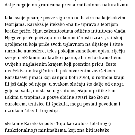
dalje negdje na granicama prema radikalnom naturalizmu.
Iako svoje pisanje posve sigurno ne bazira na kojekakvim
teorijama, Karakaš je itekako «na ti» upravo s teorijom
kratke priče, čijim zakonitostima odlično intuitivno vlada.
Njegove priče počivaju na ekonomičnosti izraza, stilskoj
ogoljenosti koja priče svodi uglavnom na dijaloge i sitne
naznake atmosfere, tek s pokojim zametkom opisa, riječju
sve je u «Eskimima» kratko i jasno, ali i vrlo dramatično.
Uvijek s naglašenim krajem koji poentira priču, često
neočekivano tragičnim ili pak otvorenim završetkom.
Karakaševi junaci koji sanjaju bolji život, u rodnom kraju
ili još dalje od njega, u svakom slučaju što dalje od onoga
gdje su sada, doista se u gradu osjećaju otprilike kao
Eskimi u tropima, a posve obične stvari kao što su
eurokrem, tenisice ili špekula, mogu postati povodom i
uzrokom čitavih tragedija.
«Eskimi» Karakaša potvrđuju kao autora totalnog (i
funkcionalnog) minimalizma, koji zna biti itekako