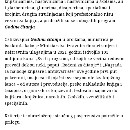
knjižničarima, nastavnicama i nastavnicima u školama, ali
i glazbenicima, glumcima, dizajnerima, sportašima i
brojnim drugim stručnjacima koji profesionalno nisu
vezani za knjigu, a pridružili su se i obogatili program
Godine čitanja
.
Oslikavajući
Godinu čitanja
u brojkama, ministrica je
istaknula kako je Ministarstvo izravnim financiranjem i
neizravnim ulaganjima u 2021. godini izdvojilo 101
milijuna kuna. „Svi ti programi, od kojih se većina redovno
provodi dok su neki, poput „Rođeni za čitanje“ i „Nagrada
za najbolje knjižare i antikvarijate“ ove godine prvi put
pokrenuti, imaju za cilj ojačati sve segmente tzv. knjižnog
lanca – od autora i prevoditelja, preko nakladnika knjiga i
časopisa, organizatora književnih festivala i sajmova do
knjižara i knjižnica, narodnih, školskih, sveučilišnih i
specijalnih.
Kriterije te obrazloženje stručnog povjerenstva potražite u
prilogu.