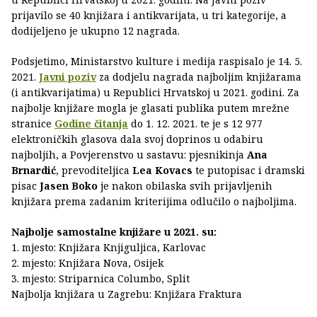
prijavilo se 40 knjižara i antikvarijata, u tri kategorije, a
dodijeljeno je ukupno 12 nagrada.
Podsjetimo, Ministarstvo kulture i medija raspisalo je 14. 5.
2021.
Javni poziv
za dodjelu nagrada najboljim knjižarama
(i antikvarijatima) u Republici Hrvatskoj u 2021. godini. Za
najbolje knjižare mogla je glasati publika putem mrežne
stranice
Godine čitanja
do 1. 12. 2021. te je s 12 977
elektroničkih glasova dala svoj doprinos u odabiru
najboljih, a Povjerenstvo u sastavu: pjesnikinja
Ana
Brnardić
, prevoditeljica
Lea Kovacs
te putopisac i dramski
pisac
Jasen Boko
je nakon obilaska svih prijavljenih
knjižara prema zadanim kriterijima odlučilo o najboljima.
Najbolje samostalne knjižare u 2021. su:
1. mjesto: Knjižara Knjiguljica, Karlovac
2. mjesto: Knjižara Nova, Osijek
3. mjesto: Striparnica Columbo, Split
Najbolja knjižara u Zagrebu: Knjižara Fraktura