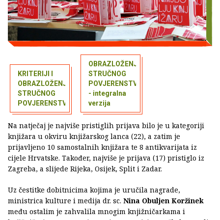
OBRAZLOŽENJE
KRITERIJI I
STRUČNOG
OBRAZLOŽENJE
POVJERENSTVA
STRUČNOG
- integralna
POVJERENSTVA
verzija
Na natječaj je najviše pristiglih prijava bilo je u kategoriji
knjižara u okviru knjižarskog lanca (22), a zatim je
prijavljeno 10 samostalnih knjižara te 8 antikvarijata iz
cijele Hrvatske. Također, najviše je prijava (17) pristiglo iz
Zagreba, a slijede Rijeka, Osijek, Split i Zadar.
Uz čestitke dobitnicima kojima je uručila nagrade,
ministrica kulture i medija dr. sc.
Nina Obuljen Koržinek
među ostalim je zahvalila mnogim knjižničarkama i