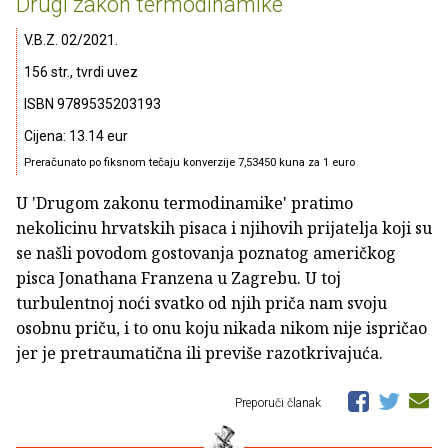
Drugi zakon termodinamike
V.B.Z. 02/2021.
156 str., tvrdi uvez
ISBN 9789535203193
Cijena: 13.14 eur
Preračunato po fiksnom tečaju konverzije 7,53450 kuna za 1 euro
U 'Drugom zakonu termodinamike' pratimo
nekolicinu hrvatskih pisaca i njihovih prijatelja koji su
se našli povodom gostovanja poznatog američkog
pisca Jonathana Franzena u Zagrebu. U toj
turbulentnoj noći svatko od njih priča nam svoju
osobnu priču, i to onu koju nikada nikom nije ispričao
jer je pretraumatična ili previše razotkrivajuća.
Preporuči članak