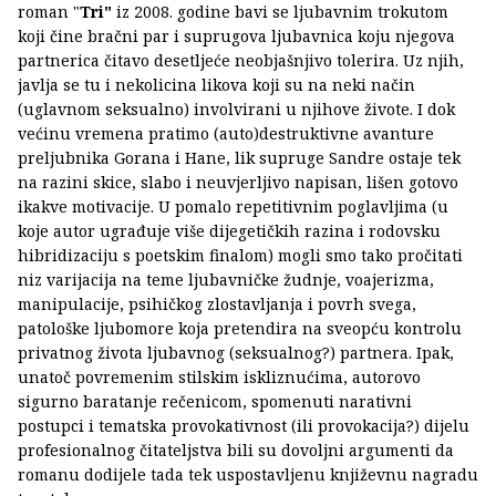
roman "
Tri"
iz 2008. godine bavi se ljubavnim trokutom
koji čine bračni par i suprugova ljubavnica koju njegova
partnerica čitavo desetljeće neobjašnjivo tolerira. Uz njih,
javlja se tu i nekolicina likova koji su na neki način
(uglavnom seksualno) involvirani u njihove živote. I dok
većinu vremena pratimo (auto)destruktivne avanture
preljubnika Gorana i Hane, lik supruge Sandre ostaje tek
na razini skice, slabo i neuvjerljivo napisan, lišen gotovo
ikakve motivacije. U pomalo repetitivnim poglavljima (u
koje autor ugrađuje više dijegetičkih razina i rodovsku
hibridizaciju s poetskim finalom) mogli smo tako pročitati
niz varijacija na teme ljubavničke žudnje, voajerizma,
manipulacije, psihičkog zlostavljanja i povrh svega,
patološke ljubomore koja pretendira na sveopću kontrolu
privatnog života ljubavnog (seksualnog?) partnera. Ipak,
unatoč povremenim stilskim iskliznućima, autorovo
sigurno baratanje rečenicom, spomenuti narativni
postupci i tematska provokativnost (ili provokacija?) dijelu
profesionalnog čitateljstva bili su dovoljni argumenti da
romanu dodijele tada tek uspostavljenu književnu nagradu