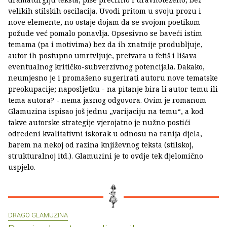
velikih stilskih oscilacija. Uvodi pritom u svoju prozu i
nove elemente, no ostaje dojam da se svojom poetikom
požude već pomalo ponavlja. Opsesivno se baveći istim
temama (pa i motivima) bez da ih znatnije produbljuje,
autor ih postupno umrtvljuje, pretvara u fetiš i lišava
eventualnog kritičko-subverzivnog potencijala. Dakako,
neumjesno je i promašeno sugerirati autoru nove tematske
preokupacije; naposljetku - na pitanje bira li autor temu ili
tema autora? - nema jasnog odgovora. Ovim je romanom
Glamuzina ispisao još jednu „varijaciju na temu“, a kod
takve autorske strategije vjerojatno je nužno postići
određeni kvalitativni iskorak u odnosu na ranija djela,
barem na nekoj od razina književnog teksta (stilskoj,
strukturalnoj itd.). Glamuzini je to ovdje tek djelomično
uspjelo.
DRAGO GLAMUZINA