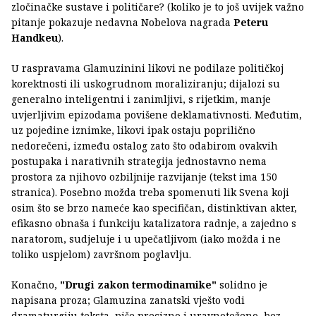
zločinačke sustave i političare? (koliko je to još uvijek važno
pitanje pokazuje nedavna Nobelova nagrada
Peteru
Handkeu
).
U raspravama Glamuzinini likovi ne podilaze političkoj
korektnosti ili uskogrudnom moraliziranju; dijalozi su
generalno inteligentni i zanimljivi, s rijetkim, manje
uvjerljivim epizodama povišene deklamativnosti. Međutim,
uz pojedine iznimke, likovi ipak ostaju poprilično
nedorečeni, između ostalog zato što odabirom ovakvih
postupaka i narativnih strategija jednostavno nema
prostora za njihovo ozbiljnije razvijanje (tekst ima 150
stranica). Posebno možda treba spomenuti lik Svena koji
osim što se brzo nameće kao specifičan, distinktivan akter,
efikasno obnaša i funkciju katalizatora radnje, a zajedno s
naratorom, sudjeluje i u upečatljivom (iako možda i ne
toliko uspjelom) završnom poglavlju.
Konačno,
"Drugi zakon termodinamike"
solidno je
napisana proza; Glamuzina zanatski vješto vodi
dramaturgiju teksta, piše precizno i uravnoteženo, bez