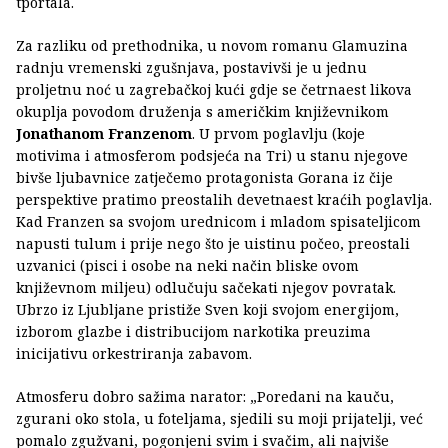
tportala.
Za razliku od prethodnika, u novom romanu Glamuzina
radnju vremenski zgušnjava, postavivši je u jednu
proljetnu noć u zagrebačkoj kući gdje se četrnaest likova
okuplja povodom druženja s američkim književnikom
Jonathanom Franzenom
. U prvom poglavlju (koje
motivima i atmosferom podsjeća na Tri) u stanu njegove
bivše ljubavnice zatječemo protagonista Gorana iz čije
perspektive pratimo preostalih devetnaest kraćih poglavlja.
Kad Franzen sa svojom urednicom i mladom spisateljicom
napusti tulum i prije nego što je uistinu počeo, preostali
uzvanici (pisci i osobe na neki način bliske ovom
književnom miljeu) odlučuju sačekati njegov povratak.
Ubrzo iz Ljubljane pristiže Sven koji svojom energijom,
izborom glazbe i distribucijom narkotika preuzima
inicijativu orkestriranja zabavom.
Atmosferu dobro sažima narator: „Poredani na kauču,
zgurani oko stola, u foteljama, sjedili su moji prijatelji, već
pomalo zgužvani, pogonjeni svim i svačim, ali najviše