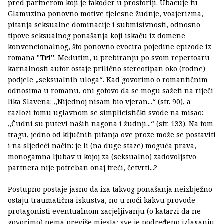
pred partnerom koji je također u prostoriji. Ubacuje tu
Glamuzina ponovno motive tjelesne žudnje, voajerizma,
pitanja seksualne dominacije i submisivnosti, odnosno
tipove seksualnog ponašanja koji iskaču iz domene
konvencionalnog, što ponovno evocira pojedine epizode iz
romana "
Tri"
. Međutim, u prebiranju po svom repertoaru
karnalnosti autor ostaje prilično stereotipan oko (rodne)
podjele „seksualnih uloga“. Kad govorimo o romantičnim
odnosima u romanu, oni gotovo da se mogu sažeti na riječi
lika Slavena: „Nijednoj nisam bio vjeran...“ (str. 90), a
razlozi tomu uglavnom se simplicistički svode na misao:
„Čudni su putevi naših nagona i žudnji...“ (str. 133). Na tom
tragu, jedno od ključnih pitanja ove proze može se postaviti
i na sljedeći način: je li (na duge staze) moguća prava,
monogamna ljubav u kojoj za (seksualno) zadovoljstvo
partnera nije potreban onaj treći, četvrti...?
Postupno postaje jasno da iza takvog ponašanja neizbježno
ostaju traumatična iskustva, no u noći kakvu provode
protagonisti eventualnom zacjeljivanju (o katarzi da ne
govorimo) nema previše mjesta; sve je podređeno izlaganju