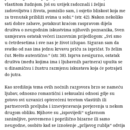
vlastitom žudnjom. Još su uvijek radoznali i željni
zadovoljstva i života, pomislio sam, i osjetio bliskost koja me
za trenutak približi svima u sobi.“ (str. 42). Nakon nekoliko
sati dobre zabave, potaknut kraćom raspravom dijela
društva o neugodnim iskustvima njihovih poznanika, Sven
usmjerava ostatak večeri izazovnim prijedlogom: „Svi smo
u četrdesetima i sve nas je život izlupao. Siguran sam da
svatko od nas ima jednu krvavu priču za ispričat. To želim
čut. Nešto autentično.“ (str. 38). Isprva nesigurno, ostatak
društva (među kojima ima i ljubavnih partnera) upušta se
u dinamičnu i žustru razmjenu iskustava koja će potrajati
do jutra.
Kao središnja tema ovih noćnih razgovora brzo se nameću
ljubav, odnosno romantični i seksualni odnosi gdje su
gotovo svi uzvanici opterećeni teretom vlastitih ili
partnerovih preljuba i iznevjeravanja povjerenja u nekom
drugom obliku. Njihove su „ispovijedi“ uglavnom
zanimljive, povremeno i poprilično bizarne ili samo
neugodne, osobito kad se iznošenje „prljavog rublja“ odvija