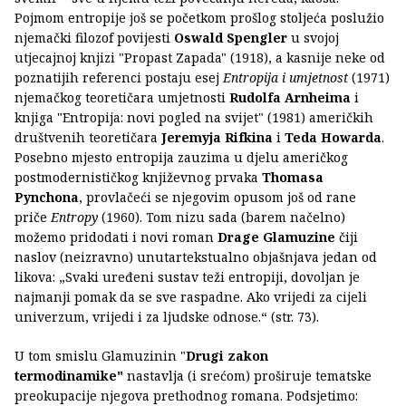
Pojmom entropije još se početkom prošlog stoljeća poslužio
njemački filozof povijesti
Oswald Spengler
u svojoj
utjecajnoj knjizi "Propast Zapada" (1918), a kasnije neke od
poznatijih referenci postaju esej
Entropija i umjetnost
(1971)
njemačkog teoretičara umjetnosti
Rudolfa Arnheima
i
knjiga "Entropija: novi pogled na svijet" (1981) američkih
društvenih teoretičara
Jeremyja Rifkina
i
Teda Howarda
.
Posebno mjesto entropija zauzima u djelu američkog
postmodernističkog književnog prvaka
Thomasa
Pynchona
, provlačeći se njegovim opusom još od rane
priče
Entropy
(1960). Tom nizu sada (barem načelno)
možemo pridodati i novi roman
Drage Glamuzine
čiji
naslov (neizravno) unutartekstualno objašnjava jedan od
likova: „Svaki uređeni sustav teži entropiji, dovoljan je
najmanji pomak da se sve raspadne. Ako vrijedi za cijeli
univerzum, vrijedi i za ljudske odnose.“ (str. 73).
U tom smislu Glamuzinin "
Drugi zakon
termodinamike"
nastavlja (i srećom) proširuje tematske
preokupacije njegova prethodnog romana. Podsjetimo: