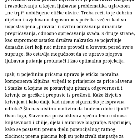
i razotkrivanju u kojem ljubavna problematika uglavnom
„ne trpi“ uobičajene etičke okvire. Treba reći, to je dobrim
dijelom i uvjetovano dogovorom s početka večeri kad su
uspostavljena „pravila“ u svrhu održavanja dinamike
prepričavanja, odnosno sprječavanja svađa. S druge strane,
kao suprotnost ostatku društva nakratko se pojavljuje
domaćin Feri koji noć mirno provodi u krevetu pored svoje
supruge, što ostavlja mogućnost da se upravo njegova
ljubavna putanja protumači i kao optimalna projekcija.
Ipak, u pojedinim pričama upravo je etičko-moralna
komponenta ključna: vrijedi to primjerice za priče Slavena
i Stanka u kojima se postavljaju pitanja odgovornosti i
krivnje za greške i propuste iz prošlosti. Kako živjeti s
krivnjom i kako dalje kad nismo sigurni što je ispravna
odluka? Što nas uistinu motivira da budemo dobri ljudi?
Osim toga, Slavenova priča aktivira vječnu temu odnosa
književnosti i zbilje, djela i autorove biografije. Naprimjer,
kako se postaviti prema djelu potencijalnog ratnog
zločinca; prema piscima koji su pokazivali simpatije za