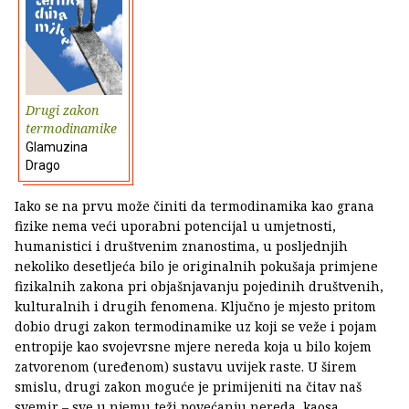
Drugi zakon
termodinamike
Glamuzina
Drago
Iako se na prvu može činiti da termodinamika kao grana
fizike nema veći uporabni potencijal u umjetnosti,
humanistici i društvenim znanostima, u posljednjih
nekoliko desetljeća bilo je originalnih pokušaja primjene
fizikalnih zakona pri objašnjavanju pojedinih društvenih,
kulturalnih i drugih fenomena. Ključno je mjesto pritom
dobio drugi zakon termodinamike uz koji se veže i pojam
entropije kao svojevrsne mjere nereda koja u bilo kojem
zatvorenom (uređenom) sustavu uvijek raste. U širem
smislu, drugi zakon moguće je primijeniti na čitav naš
svemir – sve u njemu teži povećanju nereda, kaosa.