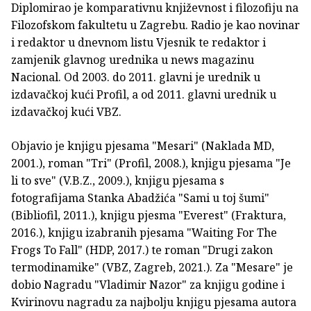
Diplomirao je komparativnu književnost i filozofiju na
Filozofskom fakultetu u Zagrebu. Radio je kao novinar
i redaktor u dnevnom listu Vjesnik te redaktor i
zamjenik glavnog urednika u news magazinu
Nacional. Od 2003. do 2011. glavni je urednik u
izdavačkoj kući Profil, a od 2011. glavni urednik u
izdavačkoj kući VBZ.
Objavio je knjigu pjesama "Mesari" (Naklada MD,
2001.), roman "Tri" (Profil, 2008.), knjigu pjesama "Je
li to sve" (V.B.Z., 2009.), knjigu pjesama s
fotografijama Stanka Abadžića "Sami u toj šumi"
(Bibliofil, 2011.), knjigu pjesma "Everest" (Fraktura,
2016.), knjigu izabranih pjesama "Waiting For The
Frogs To Fall" (HDP, 2017.) te roman "Drugi zakon
termodinamike" (VBZ, Zagreb, 2021.). Za "Mesare" je
dobio Nagradu "Vladimir Nazor" za knjigu godine i
Kvirinovu nagradu za najbolju knjigu pjesama autora