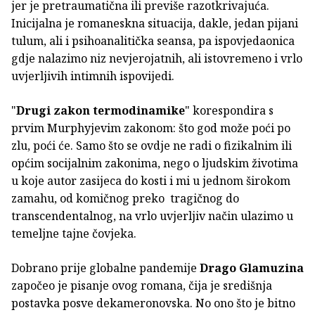
jer je pretraumatična ili previše razotkrivajuća.
Inicijalna je romaneskna situacija, dakle, jedan pijani
tulum, ali i psihoanalitička seansa, pa ispovjedaonica
gdje nalazimo niz nevjerojatnih, ali istovremeno i vrlo
uvjerljivih intimnih ispovijedi.
"
Drugi zakon termodinamike
" korespondira s
prvim Murphyjevim zakonom: što god može poći po
zlu, poći će. Samo što se ovdje ne radi o fizikalnim ili
općim socijalnim zakonima, nego o ljudskim životima
u koje autor zasijeca do kosti i mi u jednom širokom
zamahu, od komičnog preko tragičnog do
transcendentalnog, na vrlo uvjerljiv način ulazimo u
temeljne tajne čovjeka.
Dobrano prije globalne pandemije
Drago Glamuzina
započeo je pisanje ovog romana, čija je središnja
postavka posve dekameronovska. No ono što je bitno