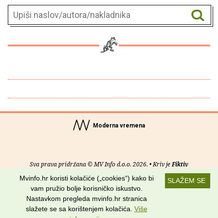
Moderna vremena
Sva prava pridržana © MV Info d.o.o. 2026. • Kriv je
Fiktiv
Mvinfo.hr koristi kolačiće („cookies“) kako bi
SLAŽEM SE
O nama
•
Pomoć
•
Uvjeti korištenja
•
RSS kanali
vam pružio bolje korisničko iskustvo.
Nastavkom pregleda mvinfo.hr stranica
Potraži nas na:
slažete se sa korištenjem kolačića.
Više