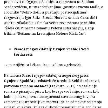
predstavit će Ognjena Spahića u razgovoru sa Seidom
Serdarevićem, u "Razotkrivanjima" gostuje Ernesto Mallo, o
zborniku "Dobro došli u pustinju postsocijalizma"
razgovaraju Igor Štiks, Srećko Horvat, Ankica Čakardić i
Andrej Nikolaidis. Filmska večer rezervirana je za film
"Škola čula" prema romanu Péteru Esterházyju, a stip
tribina "Bešumnim kretanjima Helene Klakočar".
Pisac i njegov čitatelj: Ognjen Spahić i Seid
Serdarević
17.00 Knjižnica i čitaonica Bogdana Ogrizovića
Na tribina Pisac i njegov čitatelj crnogorskog pisca
Ognjena Spahića
predstavit će urednik
Seid Serdarević
,
povodom romana
Masalai
(Fraktura, 2015). "Masalai" je
roman o pisanju i piscu koji to zapravo i nije, roman koji
bolno pokazuje svu nemogućnost suvremenog čovjeka
zatočenog u tranzicijskoj močvari da se odmakne od stanja
svijesti kolektiva, kojega duhovi proganjaju gdje god da se