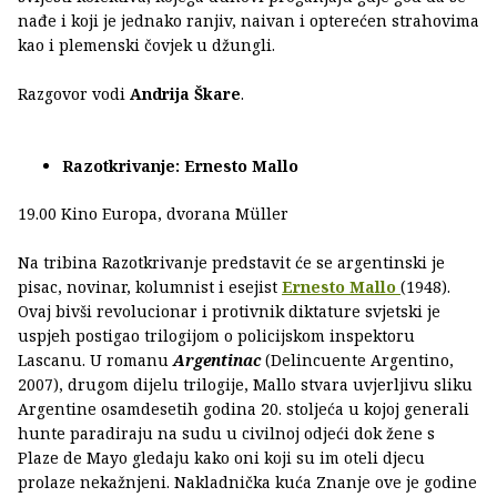
nađe i koji je jednako ranjiv, naivan i opterećen strahovima
kao i plemenski čovjek u džungli.
Razgovor vodi
Andrija Škare
.
Razotkrivanje: Ernesto Mallo
19.00 Kino Europa, dvorana Müller
Na tribina Razotkrivanje predstavit će se argentinski je
pisac, novinar, kolumnist i esejist
Ernesto Mallo
(1948).
Ovaj bivši revolucionar i protivnik diktature svjetski je
uspjeh postigao trilogijom o policijskom inspektoru
Lascanu. U romanu
Argentinac
(Delincuente Argentino,
2007), drugom dijelu trilogije, Mallo stvara uvjerljivu sliku
Argentine osamdesetih godina 20. stoljeća u kojoj generali
hunte paradiraju na sudu u civilnoj odjeći dok žene s
Plaze de Mayo gledaju kako oni koji su im oteli djecu
prolaze nekažnjeni. Nakladnička kuća Znanje ove je godine