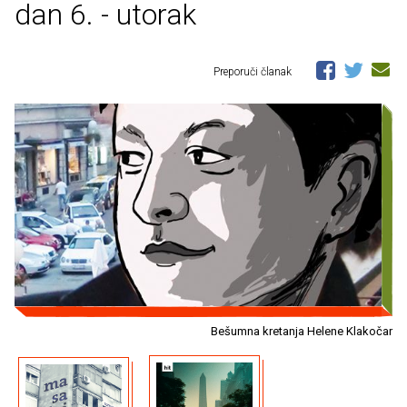
dan 6. - utorak
Preporuči članak
Bešumna kretanja Helene Klakočar