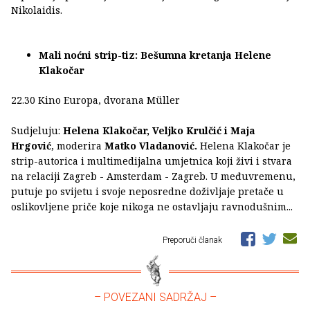
Nikolaidis.
Mali noćni strip-tiz: Bešumna kretanja Helene
Klakočar
22.30 Kino Europa, dvorana Müller
Sudjeluju:
Helena Klakočar, Veljko Krulčić i Maja
Hrgović
, moderira
Matko Vladanović.
Helena Klakočar je
strip-autorica i multimedijalna umjetnica koji živi i stvara
na relaciji Zagreb - Amsterdam - Zagreb. U međuvremenu,
putuje po svijetu i svoje neposredne doživljaje pretače u
oslikovljene priče koje nikoga ne ostavljaju ravnodušnim...
Preporuči članak
– POVEZANI SADRŽAJ –