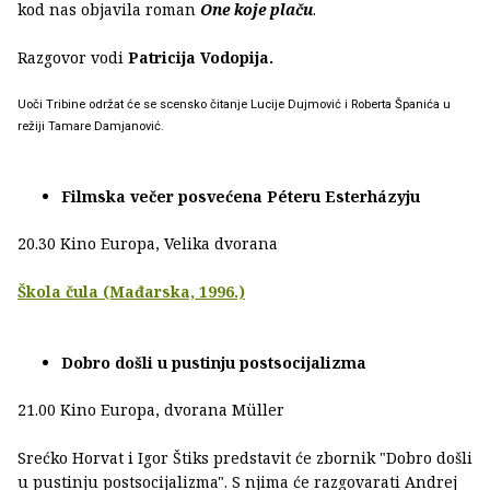
kod nas objavila roman
One koje plaču
.
Razgovor vodi
Patricija Vodopija.
Uoči Tribine održat će se scensko čitanje Lucije Dujmović i Roberta Španića u
režiji Tamare Damjanović.
Filmska večer posvećena Péteru Esterházyju
20.30 Kino Europa, Velika dvorana
Škola čula (Mađarska, 1996.)
Dobro došli u pustinju postsocijalizma
21.00 Kino Europa, dvorana Müller
Srećko Horvat i Igor Štiks predstavit će zbornik "Dobro došli
u pustinju postsocijalizma". S njima će razgovarati Andrej