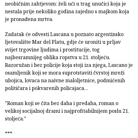
neobičnim zahtjevom: želi ući u trag unučici koja je
nestala prije nekoliko godina zajedno s majkom koja
je pronađena mrtva.
Zadatak će odvesti Lascana u poznato argentinsko
ljetovalište Mar del Platu, gdje će uroniti u prljav
svijet trgovine ljudima i prostitucije, tog
najbesramnijeg oblika ropstva u 21. stoljeću.
Razoružan i bez policije koja stoji iza njega, Lascano je
osamljenik koji se mora suprotstaviti čvrstoj mreži
ubojica, lovaca na naivne maloljetnice, podmićenih
političara i pokvarenih policajaca…
"Roman koji se čita bez daha i predaha, roman o
velikoj socijalnoj drami i najprofitabilnijem poslu 21.
stoljeća."
***