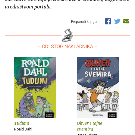
uredništvom portala.
Preporuči knjigu
– OD ISTOG NAKLADNIKA –
Tudumi
Oliver i tajne
svemira
Roald Dahl