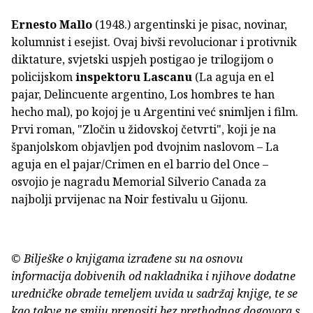
Ernesto Mallo
(1948.) argentinski je pisac, novinar,
kolumnist i esejist. Ovaj bivši revolucionar i protivnik
diktature, svjetski uspjeh postigao je trilogijom o
policijskom
inspektoru
Lascanu
(La aguja en el
pajar, Delincuente argentino, Los hombres te han
hecho mal), po kojoj je u Argentini već snimljen i film.
Prvi roman, "Zločin u židovskoj četvrti", koji je na
španjolskom objavljen pod dvojnim naslovom – La
aguja en el pajar/Crimen en el barrio del Once –
osvojio je nagradu Memorial Silverio Canada za
najbolji prvijenac na Noir festivalu u Gijonu.
© Bilješke o knjigama izrađene su na osnovu
informacija dobivenih od nakladnika i njihove dodatne
uredničke obrade temeljem uvida u sadržaj knjige, te se
kao takve ne smiju prenositi bez prethodnog dogovora s