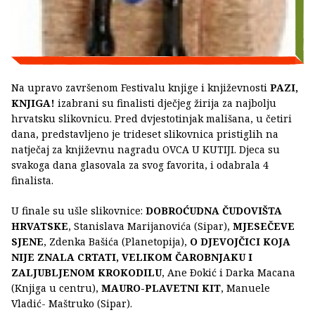
Na upravo završenom Festivalu knjige i književnosti
PAZI,
KNJIGA!
izabrani su finalisti dječjeg žirija za najbolju
hrvatsku slikovnicu. Pred dvjestotinjak mališana, u četiri
dana, predstavljeno je trideset slikovnica pristiglih na
natječaj za književnu nagradu OVCA U KUTIJI. Djeca su
svakoga dana glasovala za svog favorita, i odabrala 4
finalista.
U finale su ušle slikovnice:
DOBROĆUDNA ČUDOVIŠTA
HRVATSKE
, Stanislava Marijanovića (Sipar),
MJESEČEVE
SJENE
, Zdenka Bašića (Planetopija),
O DJEVOJČICI KOJA
NIJE ZNALA CRTATI, VELIKOM ČAROBNJAKU I
ZALJUBLJENOM KROKODILU
, Ane Ðokić i Darka Macana
(Knjiga u centru),
MAURO-PLAVETNI KIT
, Manuele
Vladić- Maštruko (Sipar).