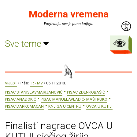
Moderna vremena
Pogledaj... sve je puno knjiga.
Sve teme
VIJEST
• Piše:
I.P. - MV
• 05.11.2013.
PISAC STANISLAVMARIJANOVIĆ
PISAC ZDENKOBAŠIĆ
PISAC ANAÐOKIĆ
PISAC MANUELAVLADIĆ- MAŠTRUKO
PISAC DARKOMACAN
KNJIGA U CENTRU
OVCA U KUTIJI
Finalisti nagrade OVCA U
KUTIJI dječjeg žirija