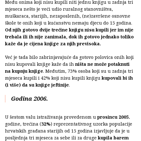
Među onima koji nisu kupili niti jednu knjigu u zadnja tri
mjeseca nešto je veći udio ruralnog stanovništva,
muškaraca, starijih, nezaposlenih, (ne)završene osnovne
škole te onih koji u kućanstvu nemaju djecu do 15 godina.
Od njih gotovo dvije trećine knjigu nisu kupili jer im nije
trebala ili ih nije zanimala, dok ih gotovo jednako toliko
kaže da je cijena knjige za njih previsoka.
Već je tada bilo zabrinjavajuće da gotovo polovica onih koji
nisu kupovali knjige kaže da ih
ništa ne može potaknuti
na kupnju knjige
. Međutim, 73% osoba koji su u zadnja tri
mjeseca kupili i 42% koji nisu kupili knjigu
kupovali bi ih
(i više) da su knjige jeftinije
.
Godina 2006.
U šestom valu istraživanja provedenom u
prosincu 2005.
godine, trećina (
32%
) reprezentativnog uzorka populacije
hrvatskih građana starijih od 15 godina izjavljuje da je u
posljednja tri mjeseca za sebe ili za druge
kupila barem