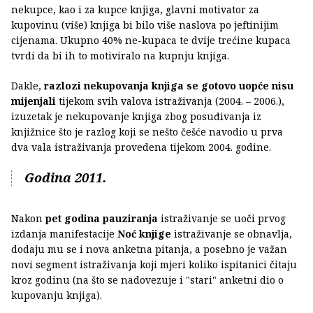
nekupce, kao i za kupce knjiga, glavni motivator za
kupovinu (više) knjiga bi bilo više naslova po jeftinijim
cijenama. Ukupno 40% ne-kupaca te dvije trećine kupaca
tvrdi da bi ih to motiviralo na kupnju knjiga.
Dakle,
razlozi nekupovanja knjiga se gotovo uopće nisu
mijenjali
tijekom svih valova istraživanja (2004. – 2006.),
izuzetak je nekupovanje knjiga zbog posuđivanja iz
knjižnice što je razlog koji se nešto češće navodio u prva
dva vala istraživanja provedena tijekom 2004. godine.
Godina 2011.
Nakon
pet godina pauziranja
istraživanje se uoči prvog
izdanja manifestacije
Noć knjige
istraživanje se obnavlja,
dodaju mu se i nova anketna pitanja, a posebno je važan
novi segment istraživanja koji mjeri koliko ispitanici čitaju
kroz godinu (na što se nadovezuje i "stari" anketni dio o
kupovanju knjiga).