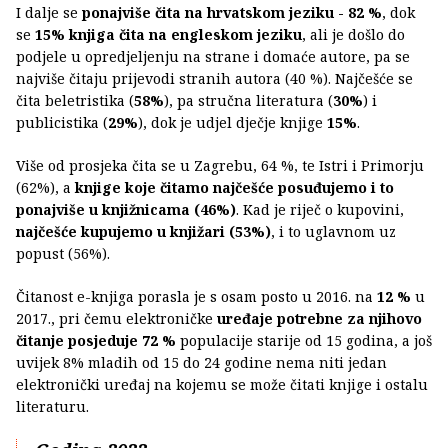
I dalje se
ponajviše čita na hrvatskom jeziku - 82 %
, dok
se
15% knjiga čita na engleskom jeziku
, ali je došlo do
podjele u opredjeljenju na strane i domaće autore, pa se
najviše čitaju prijevodi stranih autora (40 %). Najčešće se
čita beletristika (
58%
), pa stručna literatura (
30%
) i
publicistika (
29%
), dok je udjel dječje knjige
15%
.
Više od prosjeka čita se u Zagrebu, 64 %, te Istri i Primorju
(62%), a
knjige koje čitamo najčešće posuđujemo i to
ponajviše u knjižnicama (46%)
. Kad je riječ o kupovini,
najčešće kupujemo u knjižari (53%)
, i to uglavnom uz
popust (56%).
Čitanost e-knjiga porasla je s osam posto u 2016. na
12 %
u
2017., pri čemu elektroničke
uređaje potrebne za njihovo
čitanje posjeduje 72 %
populacije starije od 15 godina, a još
uvijek 8% mladih od 15 do 24 godine nema niti jedan
elektronički uređaj na kojemu se može čitati knjige i ostalu
literaturu.