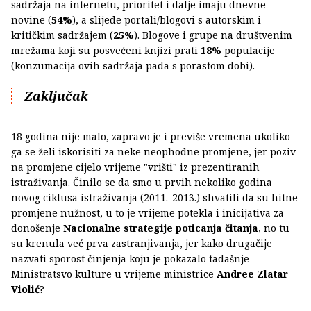
sadržaja na internetu, prioritet i dalje imaju dnevne
novine (
54%
), a slijede portali/blogovi s autorskim i
kritičkim sadržajem (
25%
). Blogove i grupe na društvenim
mrežama koji su posvećeni knjizi prati
18%
populacije
(konzumacija ovih sadržaja pada s porastom dobi).
Zaključak
18 godina nije malo, zapravo je i previše vremena ukoliko
ga se želi iskorisiti za neke neophodne promjene, jer poziv
na promjene cijelo vrijeme "vrišti" iz prezentiranih
istraživanja. Činilo se da smo u prvih nekoliko godina
novog ciklusa istraživanja (2011.-2013.) shvatili da su hitne
promjene nužnost, u to je vrijeme potekla i inicijativa za
donošenje
Nacionalne strategije poticanja čitanja
, no tu
su krenula već prva zastranjivanja, jer kako drugačije
nazvati sporost činjenja koju je pokazalo tadašnje
Ministratsvo kulture u vrijeme ministrice
Andree Zlatar
Violić
?