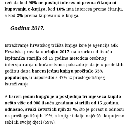
reći da kod
90% ne postoji interes ni prema čitanju ni
kupovanju e-knjiga
, kod
10%
ima interesa prema čitanju,
a kod
2%
prema kupovanju e-knjiga.
Godina 2017.
Istraživanje hrvatskog tržišta knjiga koje je agencija GfK
Hrvatska provela u
ožujku 2017
. na uzorku od tisuću
ispitanika starijih od 15 godina metodom osobnog
intervjuiranja u kućanstvima pokazalo je da je u proteklih
godinu dana
barem jednu knjigu pročitalo 53%
populacije
, u usporedbi s 47% iz prošlogodišnjeg
istraživanja.
A barem
jednu knjigu je u posljednja tri mjeseca kupilo
nešto više od 908 tisuća građana starijih od 15 godina,
odnosno, svaki četvrti ili njih 25 %
, što je porast u odnosu
na prošlogodišnjih 19%, a knjige i dalje najčešće kupujemo
sebi ili svojoj djeci (59%).