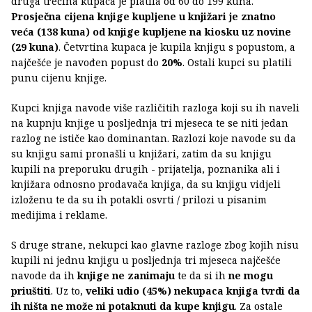
druga trećina kupaca je platila od 60 do 199 kuna.
Prosječna cijena knjige kupljene u knjižari je znatno
veća (138 kuna) od knjige kupljene na kiosku uz novine
(29 kuna)
. Četvrtina kupaca je kupila knjigu s popustom, a
najčešće je navođen popust do
20%
. Ostali kupci su platili
punu cijenu knjige.
Kupci knjiga navode više različitih razloga koji su ih naveli
na kupnju knjige u posljednja tri mjeseca te se niti jedan
razlog ne ističe kao dominantan. Razlozi koje navode su da
su knjigu sami pronašli u knjižari, zatim da su knjigu
kupili na preporuku drugih - prijatelja, poznanika ali i
knjižara odnosno prodavača knjiga, da su knjigu vidjeli
izloženu te da su ih potakli osvrti / prilozi u pisanim
medijima i reklame.
S druge strane, nekupci kao glavne razloge zbog kojih nisu
kupili ni jednu knjigu u posljednja tri mjeseca najčešće
navode da ih
knjige ne zanimaju
te da si ih
ne mogu
priuštiti
. Uz to,
veliki udio (45%) nekupaca knjiga tvrdi da
ih ništa ne može ni potaknuti da kupe knjigu
. Za ostale