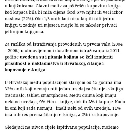
u knjižnicama. Glavni motiv za još češću kupovinu knjiga
kod kupaca bila bi niža cijena (kod 67% njih) ili veći izbor
naslova (22%). Oko 1/3 onih koji nisu kupili niti jednu
knjigu u zadnja tri mjeseca moglo bi se također privući
jeftinijim knjigama.
Za razliku od istraživanja provođenih u prvom valu (2004.
– 2006.) u obnovljenom i dorađenom istraživanju iz 2011.
godine
uvedena su i pitanja kojima se želi izmjeriti
prisutnost e-nakladništva u Hrvatskoj, čitanje i
kupovanje e-knjiga
.
U Hrvatskoj među populacijom starijom od 15 godina ima
32% onih koji nemaju niti jedan uređaj za čitanje e-knjiga
(računalo, tablet, smartphone). Među onima koji imaju
neki od uređaja,
9%
čita e-knjige, dok ih
2%
i kupuje. Kada
bi oni koji sada nemaju, imali neki od ovih uređaja, 11%
ima interes prema čitanju e-knjiga, a 2% i za kupovanje.
Gledajući na nivou cijele ispitivane populacije, možemo