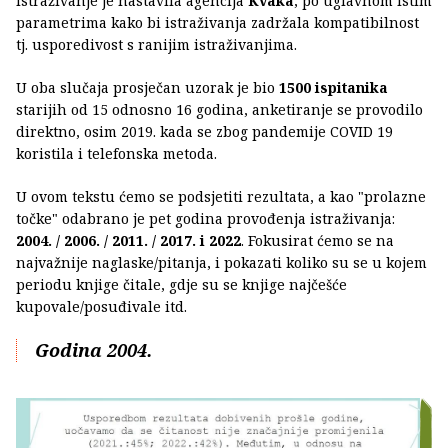
istraživanje je nastavila agencija
Kvaka
, po uglavnom istim
parametrima kako bi istraživanja zadržala kompatibilnost
tj. usporedivost s ranijim istraživanjima.
U oba slučaja prosječan uzorak je bio
1500 ispitanika
starijih od 15 odnosno 16 godina, anketiranje se provodilo
direktno, osim 2019. kada se zbog pandemije COVID 19
koristila i telefonska metoda.
U ovom tekstu ćemo se podsjetiti rezultata, a kao "prolazne
točke" odabrano je pet godina provođenja istraživanja:
2004. / 2006. / 2011. / 2017. i 2022
. Fokusirat ćemo se na
najvažnije naglaske/pitanja, i pokazati koliko su se u kojem
periodu knjige čitale, gdje su se knjige najčešće
kupovale/posuđivale itd.
Godina 2004.