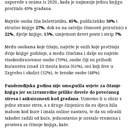
usporede s onima iz 2020., kada je najmanje jednu knjigu
pročitalo 49% građana.
Najviše osoba čita beletristiku,
65%
, publicistiku
30%
i
stručne knjige
27%
, dok su na začelju čitanosti priručnici s
22%
, dječje knjige,
13%
, umjetnost devet posto i strip
7%
.
Među osobama koje čitaju, najviše je onih koje pročitaju
dvije knjige godišnje, a među čitačima i dalje su najviše
visokoobrazovane osobe (70%), osobe čiji su prihodi
kućanstva iznad 13 tisuća kuna (61%), oni koji žive u
Zagrebu i okolici (52%), te ženske osobe (48%).
Pandemdijska godina nije omogućila uvjete za čitanje
knjiga jer su izvanredne prilike dovele do povećanog
stresa i anksioznosti kod građana.
Uzmemo li u obzir s
jedne strane stres, a s druge činjenicu da su djeca bila
mahom kod kuće i imala online nastavu, te da su odrasli
također radili od kuće, jednostavno je nestalo vremena i
prostora za čitanje knjiga, kaže.