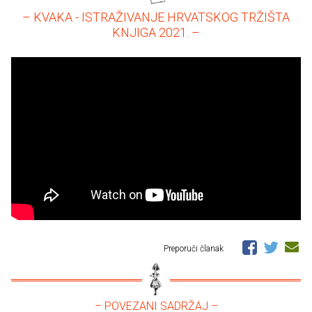
– KVAKA - ISTRAŽIVANJE HRVATSKOG TRŽIŠTA
KNJIGA 2021. –
Preporuči članak
– POVEZANI SADRŽAJ –