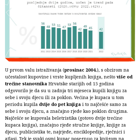
U prvom valu istraživanja (
prosinac 2004.
), s obzirom na
učestalost kupovine i vrste kupljenih knjiga, nešto
više od
trećine stanovnika
Hrvatske starijih od 15 godina
odgovorilo je da su u zadnja tri mjeseca kupili knjigu za
sebe i svoju djecu ili za poklon. Većina je kupaca u tom
periodu kupila
dvije do pet knjiga
i to najčešće samo za
sebe i svoju djecu, a značajno rjeđe kao poklon drugima.
Najčešće se kupovala beletristika (gotovo dvije trećine
kupaca knjiga), značajno rjeđe stručne knjige, knjige za
djecu, publicistika te, najrjeđe, enciklopedije, rječnici i
atlasi. Tek je svaki osmi kupac posegnuo za knjigom na