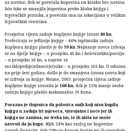
uz novine, dok se povećala kupovina na kiosku bez novina.
Isto tako se smanjila kupovina preko kluba knjiga i
trgovačkih putnika, a povećala ona na lokacijama u velikim
trgovačkim centrima.
Prosječna cijena zadnje kupljene knjige iznosi
80 kn
.
Preferiraju se jeftinije knjige – 44% ispitanika zadnju
kupljenu knjigu platilo je do
59 kn
. Najmanje novca izdvaja
se na dječje knjige – u prosjeku 40 kn i beletristiku/poeziju
– u prosjeku 56 kn, a najviše za
enciklopedije/atlase/rječnike – u prosjeku 163 kn. U odnosu
na prije šest godina, došlo je do smanjena iznosa novca koji
se izdvaja za knjige. Naime, 2005. prosječna cijena zadnje
kupljene knjige iznosila je
108 kn
, dok je 11% manje osoba
zadnju knjigu platilo maksimalno 59 kuna.
Porazna je činjenica da polovica onih koji nisu kupila
knjigu u zadnja tri mjeseca, vjerojatno i neće jer ih
knjiga ne zanima, ne treba im, te ih ništa ne može
navesti da ju kupe.
Njih 24% kao razlog ne kupovine
navodi financije, dok 10% ne kupuje knjige jer ih posuđuje