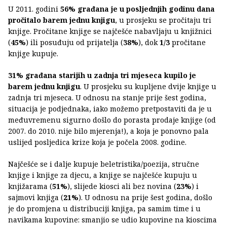
U 2011. godini
56% građana je u posljednjih godinu dana
pročitalo barem jednu knjigu
, u prosjeku se pročitaju tri
knjige. Pročitane knjige se najčešće nabavljaju u knjižnici
(
45%
) ili posuđuju od prijatelja (
38%
), dok
1/3
pročitane
knjige kupuje.
31% građana starijih u zadnja tri mjeseca kupilo je
barem jednu knjigu
. U prosjeku su kupljene dvije knjige u
zadnja tri mjeseca. U odnosu na stanje prije šest godina,
situacija je podjednaka, iako možemo pretpostaviti da je u
međuvremenu sigurno došlo do porasta prodaje knjige (od
2007. do 2010. nije bilo mjerenja!), a koja je ponovno pala
uslijed posljedica krize koja je počela 2008. godine.
Najčešće se i dalje kupuje beletristika/poezija, stručne
knjige i knjige za djecu, a knjige se najčešće kupuju u
knjižarama (
51%
), slijede kiosci ali bez novina (
23%
) i
sajmovi knjiga (
21%
). U odnosu na prije šest godina, došlo
je do promjena u distribuciji knjiga, pa samim time i u
navikama kupovine: smanjio se udio kupovine na kioscima