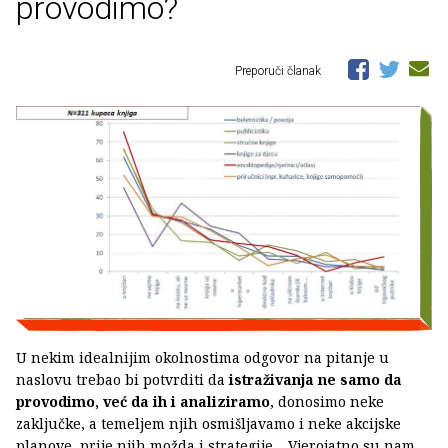
provodimo?
Preporuči članak
U nekim idealnijim okolnostima odgovor na pitanje u
naslovu trebao bi potvrditi da
istraživanja ne samo da
provodimo, već da ih i analiziramo
, donosimo neke
zaključke, a temeljem njih osmišljavamo i neke akcijske
planove, prije njih možda i strategije… Vjerojatno su nam