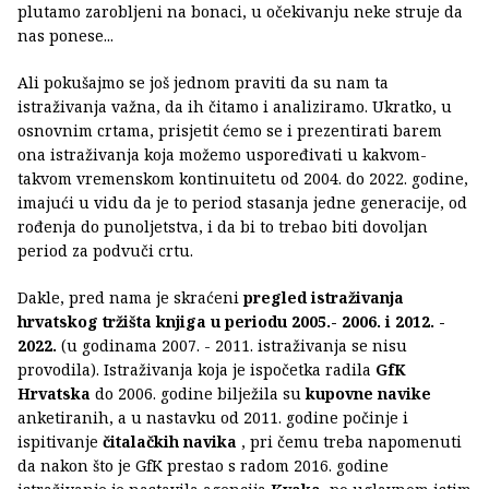
plutamo zarobljeni na bonaci, u očekivanju neke struje da
nas ponese...
Ali pokušajmo se još jednom praviti da su nam ta
istraživanja važna, da ih čitamo i analiziramo. Ukratko, u
osnovnim crtama, prisjetit ćemo se i prezentirati barem
ona istraživanja koja možemo uspoređivati u kakvom-
takvom vremenskom kontinuitetu od 2004. do 2022. godine,
imajući u vidu da je to period stasanja jedne generacije, od
rođenja do punoljetstva, i da bi to trebao biti dovoljan
period za podvuči crtu.
Dakle, pred nama je skraćeni
pregled istraživanja
hrvatskog tržišta knjiga u periodu 2005.- 2006. i 2012. -
2022.
(u godinama 2007. - 2011. istraživanja se nisu
provodila). Istraživanja koja je ispočetka radila
GfK
Hrvatska
do 2006. godine bilježila su
kupovne navike
anketiranih, a u nastavku od 2011. godine počinje i
ispitivanje
čitalačkih navika
, pri čemu treba napomenuti
da nakon što je GfK prestao s radom 2016. godine