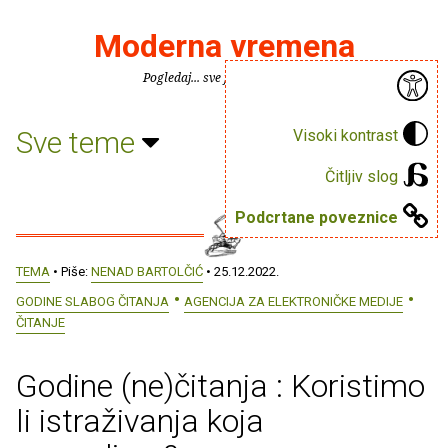
Moderna vremena
Pogledaj... sve je puno knjiga.
Sve teme
Visoki kontrast
Čitljiv slog
Podcrtane poveznice
TEMA
• Piše:
NENAD BARTOLČIĆ
• 25.12.2022.
GODINE SLABOG ČITANJA
AGENCIJA ZA ELEKTRONIČKE MEDIJE
ČITANJE
Godine (ne)čitanja : Koristimo
li istraživanja koja