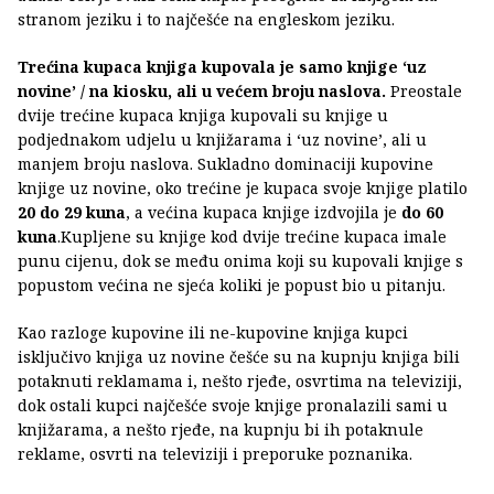
stranom jeziku i to najčešće na engleskom jeziku.
Trećina kupaca knjiga kupovala je samo knjige ‘uz
novine’ / na kiosku, ali u većem broju naslova.
Preostale
dvije trećine kupaca knjiga kupovali su knjige u
podjednakom udjelu u knjižarama i ‘uz novine’, ali u
manjem broju naslova. Sukladno dominaciji kupovine
knjige uz novine, oko trećine je kupaca svoje knjige platilo
20 do 29 kuna
, a većina kupaca knjige izdvojila je
do 60
kuna
.Kupljene su knjige kod dvije trećine kupaca imale
punu cijenu, dok se među onima koji su kupovali knjige s
popustom većina ne sjeća koliki je popust bio u pitanju.
Kao razloge kupovine ili ne-kupovine knjiga kupci
isključivo knjiga uz novine češće su na kupnju knjiga bili
potaknuti reklamama i, nešto rjeđe, osvrtima na televiziji,
dok ostali kupci najčešće svoje knjige pronalazili sami u
knjižarama, a nešto rjeđe, na kupnju bi ih potaknule
reklame, osvrti na televiziji i preporuke poznanika.