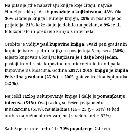
Na pitanje gdje nabavljaju knjige koje čitaju, najviše
čitatelja reklo je da ih
posuđuje u knjižnicama, 43%
. Oko
36%
čitatelja knjiga i kupuje knjigu,
29%
ih posuđuje od
prijatelja,
21%
kaže da ju je dobilo na poklon, a
9% je
ili
fotokopiralo ili preuzelo knjigu s interneta.
Osobito je vidljiv
pad kupovine knjiga
. Svaki peti građanin
kupio je barem jednu knjigu u posljednja 3 mjeseca (
20%
).
Mjesto kupovanja knjiga:
knjižara je i dalje broj jedan
,
postoji trend rasta kupovine na internetu te trend pada
kupovine na kioscima. Godina
2017. i 2018. knjigu je kupila
četvrtina građana (25 %)
, a
2005.
gotovo trećina ispitanika
(
32 %
).
Najčešći razlog nekupovanja knjiga i dalje je
pomanjkanje
interesa
(
54%
). Ovaj razlog se češće javlja među
muškarcima (65%), najmlađima (16 – 25 g. = 61%) te kod
onih s najnižim obrazovanjem (završena o.š. = 62%).
Sadržaje na internetu čita
70% populacije
. Od svih