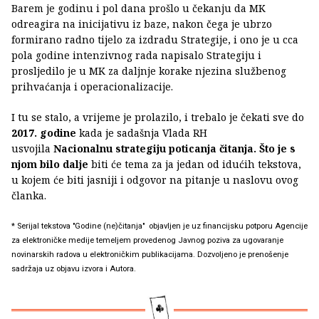
Barem je godinu i pol dana prošlo u čekanju da MK
odreagira na inicijativu iz baze, nakon čega je ubrzo
formirano radno tijelo za izdradu Strategije, i ono je u cca
pola godine intenzivnog rada napisalo Strategiju i
prosljedilo je u MK za daljnje korake njezina službenog
prihvaćanja i operacionalizacije.
I tu se stalo, a vrijeme je prolazilo, i trebalo je čekati sve do
2017. godine
kada je sadašnja Vlada RH
usvojila
Nacionalnu strategiju poticanja čitanja. Što je s
njom bilo dalje
biti će tema za ja jedan od idućih tekstova,
u kojem će biti jasniji i odgovor na pitanje u naslovu ovog
članka.
* Serijal tekstova "Godine (ne)čitanja" objavljen je uz financijsku potporu Agencije
za elektroničke medije temeljem provedenog Javnog poziva za ugovaranje
novinarskih radova u elektroničkim publikacijama. Dozvoljeno je prenošenje
sadržaja uz objavu izvora i Autora.