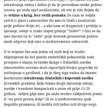
istraživanja važna i dobro je da ih provodimo svake godine
iznova, pa onda opet analiziramo, ali sve je više dojam da
se
vrtimo u krug, bez većih pomaka
. Pa nam se valjda
zavrti u glavi i zaboravimo što smo to čitali i analizirali
prije godinu-dvije-tri..., a ako nam se fragmenti i probiju u
sjećanje, ostaje u zraku visjeti pitanje “Zašto?”. I čini se da
smo barem na to "zašto" prije desetak-petnaestak godina
imali odgovor koji smo u međuvremenu zaboravili.
U to vrijeme bio sam jedan od onih koji se trudio
objašnjavati da bez jasnih statističkih pokazatelja naše
procjene o stanju hrvatske knjige i čitalačkih navika
stanovništva nećemo moći ispravljati brojne pogreške ili
nečinjenja u prošlosti, i da je zbog toga važno da imamo
kontinuitet
istraživanja čitalačkih i kupovnih navika
hrvatskih građana, kako bismo mogli današnje stanje,
navike i trendove komparirati s onim od prije 15-20
godina, vidjeti gdje smo, pa onda mudro zaključivati jesmo
li “na putu prema dolje” ili se u međuvremenu ipak
dogodila promjena, ili možda niti jedno niti drugo nego