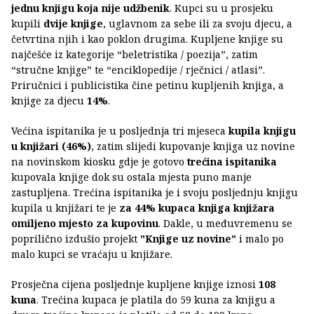
jednu knjigu koja nije udžbenik
. Kupci su u prosjeku
kupili
dvije knjige
, uglavnom za sebe ili za svoju djecu, a
četvrtina njih i kao poklon drugima. Kupljene knjige su
najčešće iz kategorije “beletristika / poezija”, zatim
“stručne knjige” te “enciklopedije / rječnici / atlasi”.
Priručnici i publicistika čine petinu kupljenih knjiga, a
knjige za djecu
14%
.
Većina ispitanika je u posljednja tri mjeseca
kupila knjigu
u knjižari (46%)
, zatim slijedi kupovanje knjiga uz novine
na novinskom kiosku gdje je gotovo
trećina ispitanika
kupovala knjige dok su ostala mjesta puno manje
zastupljena. Trećina ispitanika je i svoju posljednju knjigu
kupila u knjižari te je
za 44% kupaca knjiga knjižara
omiljeno mjesto za kupovinu
. Dakle, u međuvremenu se
poprilično izdušio projekt
"Knjige uz novine"
i malo po
malo kupci se vraćaju u knjižare.
Prosječna cijena posljednje kupljene knjige iznosi
108
kuna
. Trećina kupaca je platila do 59 kuna za knjigu a