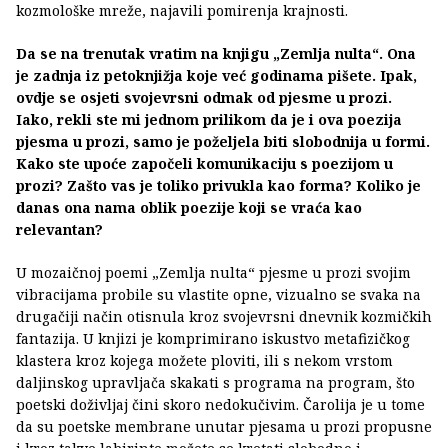
kozmološke mreže, najavili pomirenja krajnosti.
Da se na trenutak vratim na knjigu „Zemlja nulta“. Ona
je zadnja iz petoknjižja koje već godinama pišete. Ipak,
ovdje se osjeti svojevrsni odmak od pjesme u prozi.
Iako, rekli ste mi jednom prilikom da je i ova poezija
pjesma u prozi, samo je poželjela biti slobodnija u formi.
Kako ste upoće započeli komunikaciju s poezijom u
prozi? Zašto vas je toliko privukla kao forma? Koliko je
danas ona nama oblik poezije koji se vraća kao
relevantan?
U mozaičnoj poemi „Zemlja nulta“ pjesme u prozi svojim
vibracijama probile su vlastite opne, vizualno se svaka na
drugačiji način otisnula kroz svojevrsni dnevnik kozmičkih
fantazija. U knjizi je komprimirano iskustvo metafizičkog
klastera kroz kojega možete ploviti, ili s nekom vrstom
daljinskog upravljača skakati s programa na program, što
poetski doživljaj čini skoro nedokučivim. Čarolija je u tome
da su poetske membrane unutar pjesama u prozi propusne