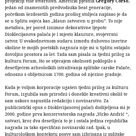
projekciji više stvarnosti. Američki pjesnik
Gregory Corso
,
jedan od znamenitih predvodnika beat generacije,
početkom šezdesetih godina prošlog stoljeća napisao je da
se u Splitu osjeća kao „klaun zatvoren u grobu”. To nije
metafora, jer pored iznimne dekorativne ljepote
Dioklecijanova palača je i mjesto klauzure, svojevrsni
zatvor. U svakodnevnom sudaru između duhovno inertne
okoline te mojih poetskih nagnuća nije mi u Splitu ostajalo
dovoljno prostora za let. Tada sam pisala za tjedni prilog za
kulturu Forum, što se stjecajem okolnosti poklopilo s
desetljećem arheoloških istraživanja splitske carske Palače,
odnosno s obljetnicom 1700. godina od njezine gradnje.
Kada je voljom korporacije ugašen tjedni prilog za kulturu
Forum, izgubila sam prirodni i donekle kreativni okoliš te
sam uskoro napustila redakciju i novinarstvo. Za
publicistički opus o Dioklecijanovoj palači dodijeljena mi je
2000. godine prva konzervatorska nagrada „Vicko Andrić “,
ustvari, kroz dva desetljeća to je i ostala jedina republička
nagrada za tako specifičan novinarski rad. Ipak, u
kulturološkom kontekstu posve sam izbrisana iz splitske