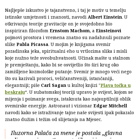
Najljepše iskustvo je tajanstveno, i taj je motiv u temelju
istinske umjetnosti i znanosti, navodi
Albert Einstein
. U
otkrivanju teorije gravitacije on je svojedobno bio
inspiriran filozofom
Ernstom Machom
, a
Einsteinovi
pojmovi prostora i vremena znatno su nadahnuli poznate
slike
Pabla Picassa
. U mojim je knjigama svemir
pozadinska jeka, spiritualni eho u vrtlozima slika i misli
koje nužno teže sveobuhvatnosti. Učinak mašte u stalnom
je premještanju, kako bi se osvijetlio što širi krug oko
zamišljene kozmološke putanje. Svemir je mnogo veći nego
što su kazivali proroci, veličanstveniji, istančaniji,
elegantniji; piše
Carl Sagan
u kultoj knjizi "
Plava točka u
beskraju
“. U subatomskoj teoriji upravo je svijest, kojom se
mijenja i poimanje svega, istaknuta kao najsuptilniji oblik
svemirske energije. Astronaut i vizionar
Edgar Mitchell
navodi kako se istraživanje tajne naše svijesti ipak pokazalo
znatno dužim i težim od slijetanja na Mjesec.
Iluzorna Palača za mene je postala „glavna