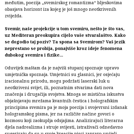
međutim, poezija „svemirskog romantizma“ bljeskovima
obasjava horizont iza kojeg je još mnogo neotkrivenih
zviježda.
Svemir, naše projekcije u tom svemiru, nešto je što vas,
uz Mediteran preokupira cijelo vaše stvaralaštvo. Kako
se dogodio taj poziv? Ta spona sa Svemirom? Vaš jezik
neprestano se probija, ponajviše kroz ideje fenomena
dubokog svemira i fizike...
Oduvijek maštam da je najviši stupanj spoznaje upravo
umjetnička spoznaja. Umjetnici su glasnici, jer osjećaju
iracionalnu prirodu, mogu podržati laserski luk u
neotkriveni svijet, ili, poznatnim stvarima dati nova
značenja i drugačija svojstva. Mnoga se mistična iskustva
objašnjavaju mrežama kvantnih čestica i holografskim
principima svemira pa je moja poezija i svojevrsni izdanak
hologramskog pisma, jer na različite načine govori o
kozmosu koji zaokuplja odsjajima. Analizirajući literarna
djela nadrealizma i struje svijesti, istraživači odnedavno
sugeriraju da su u svoje kreacije pisci zapravo unijeli