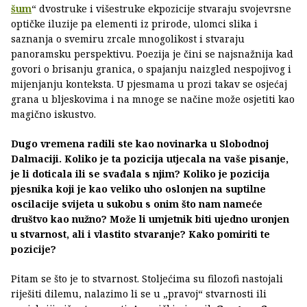
šum
“ dvostruke i višestruke ekpozicije stvaraju svojevrsne
optičke iluzije pa elementi iz prirode, ulomci slika i
saznanja o svemiru zrcale mnogolikost i stvaraju
panoramsku perspektivu. Poezija je čini se najsnažnija kad
govori o brisanju granica, o spajanju naizgled nespojivog i
mijenjanju konteksta. U pjesmama u prozi takav se osjećaj
grana u bljeskovima i na mnoge se načine može osjetiti kao
magično iskustvo.
Dugo vremena radili ste kao novinarka u Slobodnoj
Dalmaciji. Koliko je ta pozicija utjecala na vaše pisanje,
je li doticala ili se svađala s njim? Koliko je pozicija
pjesnika koji je kao veliko uho oslonjen na suptilne
oscilacije svijeta u sukobu s onim što nam nameće
društvo kao nužno? Može li umjetnik biti ujedno uronjen
u stvarnost, ali i vlastito stvaranje? Kako pomiriti te
pozicije?
Pitam se što je to stvarnost. Stoljećima su filozofi nastojali
riješiti dilemu, nalazimo li se u „pravoj“ stvarnosti ili