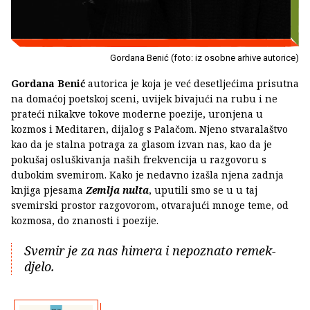
Gordana Benić (foto: iz osobne arhive autorice)
Gordana Benić
autorica je koja je već desetljećima prisutna
na domaćoj poetskoj sceni, uvijek bivajući na rubu i ne
prateći nikakve tokove moderne poezije, uronjena u
kozmos i Meditaren, dijalog s Palačom. Njeno stvaralaštvo
kao da je stalna potraga za glasom izvan nas, kao da je
pokušaj osluškivanja naših frekvencija u razgovoru s
dubokim svemirom. Kako je nedavno izašla njena zadnja
knjiga pjesama
Zemlja nulta
, uputili smo se u u taj
svemirski prostor razgovorom, otvarajući mnoge teme, od
kozmosa, do znanosti i poezije.
Svemir je za nas himera i nepoznato remek-
djelo.