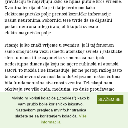
gravitaciju te najavljuju kako se njima putuje kroz vrijeme.
Kvantna teorija otišla je i dalje tvrdnjom kako
elektromagnetsko polje prenosi kozmičke informacije
našim neuronima. Pobornici teze tvrde da se digitalni
podaci neurona integriraju, oblikujući svjesno
elektromagnetsko polje.
Pitanje je što znači vrijeme u svemiru, je li taj fenomen
samo omogućava vezu između atomskog svijeta i galaktičke
sfere u nama ili je zagonetka vremena za nas ipak
nedostupna dimenzija koju ne mjere rubinski ni atomski
satovi. To možda i ne iznenađuje, jer ne postoji razlog zašto
bi svakodnevna stvarnost koju doživljavamo našim čulima
bila fundamentalna stvarnost svemira. Teleskopi nam
otkrivaju sve više čuda, međutim, što duže proučavamo
kozmos, sve više shvaćamo da se zagonetke ne mogu riješiti
Mvinfo.hr koristi kolačiće („cookies“) kako bi
SLAŽEM SE
promatranjem spiralnih galaksija ili bljeskova udaljene
vam pružio bolje korisničko iskustvo.
supernove. Znanstvenici su nedavno predložili
Nastavkom pregleda mvinfo.hr stranica
nevjerojatnu teoriju prema kojoj bi trebao postojati „anti-
slažete se sa korištenjem kolačića.
Više
svemir“ koji bi bio blizanac našeg svemira. Dakle, naš
informacija
svemir možda ima blizanca koji ide unatrag kroz vrijeme.