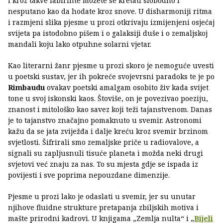
i kroz takve labirinte možete se kretati slobodno i
nesputano kao da hodate kroz snove. U disharmoniji ritma
i razmjeni slika pjesme u prozi otkrivaju izmijenjeni osjećaj
svijeta pa istodobno pišem i o galaksiji duše i o zemaljskoj
mandali koju lako otpuhne solarni vjetar.
Kao literarni žanr pjesme u prozi skoro je nemoguće uvesti
u poetski sustav, jer ih pokreće svojevrsni paradoks te je po
Rimbaudu
ovakav poetski amalgam osobito živ kada svijet
tone u svoj iskonski kaos. Štoviše, on je povezivao poeziju,
znanost i mitološko kao savez koji teži tajanstvenom. Danas
je to tajanstvo značajno pomaknuto u svemir. Astronomi
kažu da se jata zviježđa i dalje kreću kroz svemir brzinom
svjetlosti. Šifrirali smo zemaljske priče u radiovalove, a
signali su zapljusnuli tisuće planeta i možda neki drugi
svjetovi već znaju za nas. To su mjesta gdje se ispada iz
povijesti i sve poprima nepouzdane dimenzije.
Pjesme u prozi lako je odaslati u svemir, jer su unutar
njihove fluidne strukture pretapanja zbiljskih motiva i
mašte prirodni kadrovi. U knjigama „Zemlja nulta“ i „
Bijeli