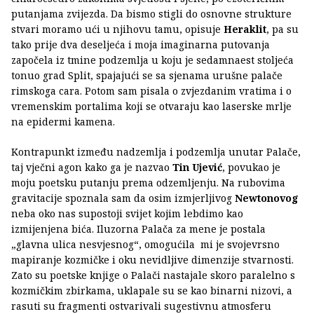
putanjama zvijezda. Da bismo stigli do osnovne strukture
stvari moramo ući u njihovu tamu, opisuje
Heraklit
, pa su
tako prije dva deseljeća i moja imaginarna putovanja
započela iz tmine podzemlja u koju je sedamnaest stoljeća
tonuo grad Split, spajajući se sa sjenama urušne palače
rimskoga cara. Potom sam pisala o zvjezdanim vratima i o
vremenskim portalima koji se otvaraju kao laserske mrlje
na epidermi kamena.
Kontrapunkt između nadzemlja i podzemlja unutar Palače,
taj vječni agon kako ga je nazvao
Tin Ujević
, povukao je
moju poetsku putanju prema odzemljenju. Na rubovima
gravitacije spoznala sam da osim izmjerljivog
Newtonovog
neba oko nas supostoji svijet kojim lebdimo kao
izmijenjena bića. Iluzorna Palača za mene je postala
„glavna ulica nesvjesnog“, omogućila mi je svojevrsno
mapiranje kozmičke i oku nevidljive dimenzije stvarnosti.
Zato su poetske knjige o Palači nastajale skoro paralelno s
kozmičkim zbirkama, uklapale su se kao binarni nizovi, a
rasuti su fragmenti ostvarivali sugestivnu atmosferu