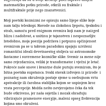
matematičku potku prirode, otkrili su fraktale i
multifraktale prije nego znanstvenici.
Moji poetski kozmizmi ne opisuju samo lijepe slike koje
nam šalju teleskopi. Navode na zlokobnu ljepotu, tjeskobu i
strah, samoću pred enigmom svemira koji nam je naizged
blizu i nadohvat, a usitinu je tajanstven i nespoznatljiv.
Istodobno, moja poezija podržava i potpunu opčinjenost
svemirom pa se u takvom paradoksu spajaju uzvišeni
romantični ideali devetnaestog stoljeća uz astronomske
fantazme i suvremene kozmičke slike. Svemir za mene nije
samo zvjezdarnica, veliki je transformator i vječni je letač.
Pokreće naše snove i kvantne duše putuju svemirom, što je
bitna poetska supstanca. Svaki stavak izdvojen iz prirode i
poznatog nam okruženja postaje sjeme u osebujnom vrtu
apstrakcije ili čarobna stabljika kojom se uspinjem kroz
vrata percepcije. Možda nešto nevjerojatno čeka da tek
bude otkriveno, jer naša osjetila i mozak obrađuju
vibrirajuće pramenove energije, maleni opseg frekvencija
kojima smo okruženi.