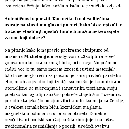
ezoterična čežnja, iako možda nikada neće stići do zvijezda.
Autentičnost u poeziji. Kao netko tko desetljećima
ustraje na vlastitom glasu i poetici, kako biste opisali to
traženje vlastitog mjesta? Imate li možda neke savjete
za one koji dolaze?
Na pitanje kako je napravio prekrasne skulpture od
mramora
Michelangelo
je odgovorio: „Skulptura je već
gotova unutar mramornog bloka, prije nego što počnem
raditi. Već je tu, samo moram izrezati suvišni materijal”.
Isto bi se moglo reći i za poeziju, jer ona privlači paralelni
eho, neuhvatjivi dio koji izmiče svemu što je kanonizirano,
utemeljeno na mjerenjima i zanstvenim teorijama. Moju
poetsku kartografiju snažno pokreće „bijeli šum“ svemira,
pozadinska jeka što potajno vibrira u frekvencijama Zemlje,
u svakom zemaljskom biću, kozmičkim maglama,
magnetskim poljima i u orbitama planeta. Donekle
neočekivani poetski sadržaj možda zbunjuje i narušava
tradicionalna razmišljanja o poeziji, uvodeći ovakvu