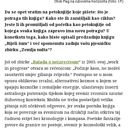
Otok Pag na rubovima horizonta (foto: I.P.)
Da se opet vratim na petoknjižje koje pišete: što je
potraga tih knjiga? Kako ste ih zamišljali kao ciklus?
Jeste li ih promišljali od početka kao petoknjižje od
kojega svaka knjiga zapravo ima novu potragu? U
konetkstu toga, kako biste opisali predzadnju knjigu
„Bijeli šum“ i već spomenutu zadnju vašu pjesničku
zbirku „Zemlja nulta“?
Još od zbirke „
Balada o neizrecivom
“ iz 2003. ovaj „work
in progress“ otvara se rečenicom: „Počinje kaos, ne možeš
zaustaviti smjer gibanja zvijezda.“ Postupno se u mom
opusu oblikovao zrcalni, alternativni kozmos u kojem se
spajaju kozmičke i zemaljske energije, ulančavaju inserti
astralnoga putovanju tijekom kojeg svemir rezonira unutar
duhovnog konteksta. Možda ne treba postavljati velika
pitanja niti očekivati odgovore, jer svaka poetska knjiga
koja se povezuje sa svemirom na drukčiji način otkriva taj
čudnesi svijet bez kronologije i kompasa. Poetske fantazije
govore da granice ne postoje, svemir je kozmološki velik, a