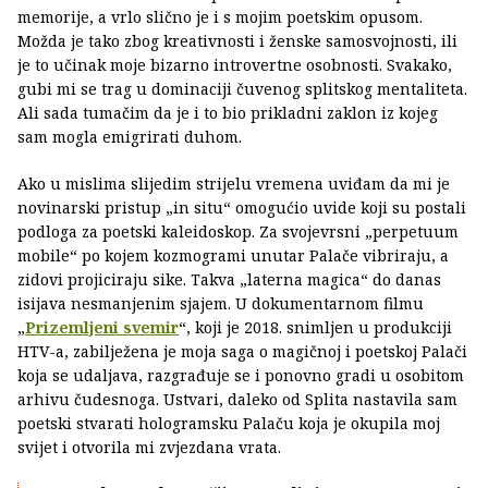
memorije, a vrlo slično je i s mojim poetskim opusom.
Možda je tako zbog kreativnosti i ženske samosvojnosti, ili
je to učinak moje bizarno introvertne osobnosti. Svakako,
gubi mi se trag u dominaciji čuvenog splitskog mentaliteta.
Ali sada tumačim da je i to bio prikladni zaklon iz kojeg
sam mogla emigrirati duhom.
Ako u mislima slijedim strijelu vremena uviđam da mi je
novinarski pristup „in situ“ omogućio uvide koji su postali
podloga za poetski kaleidoskop. Za svojevrsni „perpetuum
mobile“ po kojem kozmogrami unutar Palače vibriraju, a
zidovi projiciraju sike. Takva „laterna magica“ do danas
isijava nesmanjenim sjajem. U dokumentarnom filmu
„
Prizemljeni svemir
“, koji je 2018. snimljen u produkciji
HTV-a, zabilježena je moja saga o magičnoj i poetskoj Palači
koja se udaljava, razgrađuje se i ponovno gradi u osobitom
arhivu čudesnoga. Ustvari, daleko od Splita nastavila sam
poetski stvarati hologramsku Palaču koja je okupila moj
svijet i otvorila mi zvjezdana vrata.