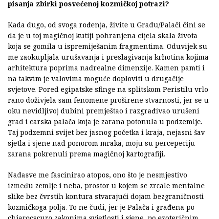
pisanja zbirki posvećenoj kozmičkoj potrazi?
Kada dugo, od svoga rođenja, živite u Gradu/Palači čini se
da je u toj magičnoj kutiji pohranjena cijela skala života
koja se gomila u ispremiješanim fragmentima. Oduvijek su
me zaokupljala urušavanja i preslagivanja krhotina kojima
arhitektura poprima nadrealne dimenzije. Kamen pamti i
na takvim je valovima moguće doploviti u drugačije
svjetove. Pored egipatske sfinge na splitskom Peristilu vrlo
rano doživjela sam fenomene proširene stvarnosti, jer se u
oku nevidljivoj dubini premještao i razgrađivao urušeni
grad i carska palača koja je zarana potonula u podzemlje.
Taj podzemni svijet bez jasnog početka i kraja, nejasni šav
sjetla i sjene nad ponorom mraka, moju su percepeciju
zarana pokrenuli prema magičnoj kartografiji.
Nadasve me fascinirao atopos, ono što je nesmjestivo
između zemlje i neba, prostor u kojem se zrcale mentalne
slike bez čvrstih kontura stvarajući dojam bezgraničnosti
kozmičkoga polja. To ne čudi, jer je Palača i građena po
chiarocscuro zakonima svjetlosti i sjene, po ezoteričnim