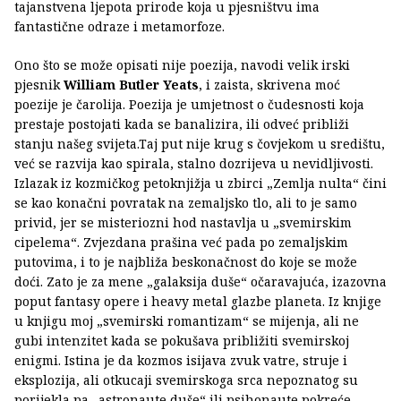
tajanstvena ljepota prirode koja u pjesništvu ima
fantastične odraze i metamorfoze.
Ono što se može opisati nije poezija, navodi velik irski
pjesnik
William Butler Yeats
, i zaista, skrivena moć
poezije je čarolija. Poezija je umjetnost o čudesnosti koja
prestaje postojati kada se banalizira, ili odveć približi
stanju našeg svijeta.Taj put nije krug s čovjekom u središtu,
već se razvija kao spirala, stalno dozrijeva u nevidljivosti.
Izlazak iz kozmičkog petoknjižja u zbirci „Zemlja nulta“ čini
se kao konačni povratak na zemaljsko tlo, ali to je samo
privid, jer se misteriozni hod nastavlja u „svemirskim
cipelema“. Zvjezdana prašina već pada po zemaljskim
putovima, i to je najbliža beskonačnost do koje se može
doći. Zato je za mene „galaksija duše“ očaravajuća, izazovna
poput fantasy opere i heavy metal glazbe planeta. Iz knjige
u knjigu moj „svemirski romantizam“ se mijenja, ali ne
gubi intenzitet kada se pokušava približiti svemirskoj
enigmi. Istina je da kozmos isijava zvuk vatre, struje i
eksplozija, ali otkucaji svemirskoga srca nepoznatog su
porijekla pa „astronaute duše“ ili psihonaute pokreće