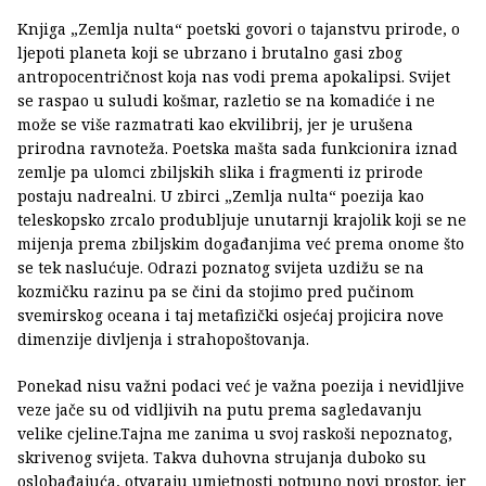
Knjiga „Zemlja nulta“ poetski govori o tajanstvu prirode, o
ljepoti planeta koji se ubrzano i brutalno gasi zbog
antropocentričnost koja nas vodi prema apokalipsi. Svijet
se raspao u suludi košmar, razletio se na komadiće i ne
može se više razmatrati kao ekvilibrij, jer je urušena
prirodna ravnoteža. Poetska mašta sada funkcionira iznad
zemlje pa ulomci zbiljskih slika i fragmenti iz prirode
postaju nadrealni. U zbirci „Zemlja nulta“ poezija kao
teleskopsko zrcalo produbljuje unutarnji krajolik koji se ne
mijenja prema zbiljskim događanjima već prema onome što
se tek naslućuje. Odrazi poznatog svijeta uzdižu se na
kozmičku razinu pa se čini da stojimo pred pučinom
svemirskog oceana i taj metafizički osjećaj projicira nove
dimenzije divljenja i strahopoštovanja.
Ponekad nisu važni podaci već je važna poezija i nevidljive
veze jače su od vidljivih na putu prema sagledavanju
velike cjeline.Tajna me zanima u svoj raskoši nepoznatog,
skrivenog svijeta. Takva duhovna strujanja duboko su
oslobađajuća, otvaraju umjetnosti potpuno novi prostor, jer