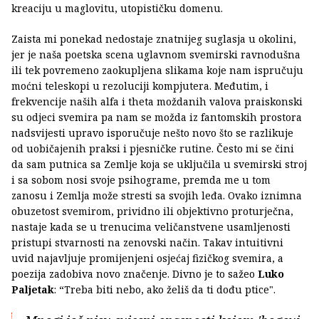
kreaciju u maglovitu, utopističku domenu.
Zaista mi ponekad nedostaje znatnijeg suglasja u okolini,
jer je naša poetska scena uglavnom svemirski ravnodušna
ili tek povremeno zaokupljena slikama koje nam ispručuju
moćni teleskopi u rezoluciji kompjutera. Međutim, i
frekvencije naših alfa i theta moždanih valova praiskonski
su odjeci svemira pa nam se možda iz fantomskih prostora
nadsvijesti upravo isporučuje nešto novo što se razlikuje
od uobičajenih praksi i pjesničke rutine. Često mi se čini
da sam putnica sa Zemlje koja se uključila u svemirski stroj
i sa sobom nosi svoje psihograme, premda me u tom
zanosu i Zemlja može stresti sa svojih leđa. Ovako iznimna
obuzetost svemirom, prividno ili objektivno proturječna,
nastaje kada se u trenucima veličanstvene usamljenosti
pristupi stvarnosti na zenovski način. Takav intuitivni
uvid najavljuje promijenjeni osjećaj fizičkog svemira, a
poezija zadobiva novo značenje. Divno je to sažeo
Luko
Paljetak
: “Treba biti nebo, ako želiš da ti dođu ptice".