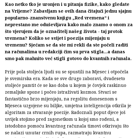
Kao netko tko je uronjen i u pitanja fizike, kako gledate
na Vrijeme? Zabavljam se ovih dana čitajući jednu sjajnu
popularno-znanstvenu knjigu „Red vremena“ i
neprestano me oduševljava kako malo znamo o onom za
što vjerujem da je označitelj našeg života - taj protok
vremena? Koliko se svijet i poezija mijenjaju u
vremenu? Sjećam se da ste mi rekli da ste počeli raditi
na računalima u redakciji čim su prva stigla...a danas
smo pak mahnito već stigli gotovo do kvantnih računala.
Prije pola stoljeća ljudi su se spustili na Mjesec i otpočela
je svemirska era. Kada se sve drugo zaboravi, dvadeseto
stoljeće pamtit će se kao doba u kojem je čovjek raskinuo
zemaljske spone i počeo istraživati kozmos. Stvari se
fantastično brzo mijenjaju, na regolitu donesenom s
Mjeseca uzgojene su biljke, umjetna inteligencija otkrila je
algoritam za stvaranje poezije. Radoznali poput djece još
uvijek stojimo pred zagonetkom u kojoj smo rođeni, a
istodobno pomoću kvantnog računala timovi otkrivaju što
se nalazi unutar crnih rupa, razmatraju kvantnu