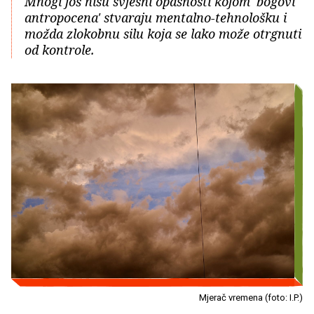
Mnogi još nisu svjesni opasnosti kojom 'bogovi
antropocena' stvaraju mentalno-tehnološku i
možda zlokobnu silu koja se lako može otrgnuti
od kontrole.
Mjerač vremena (foto: I.P.)