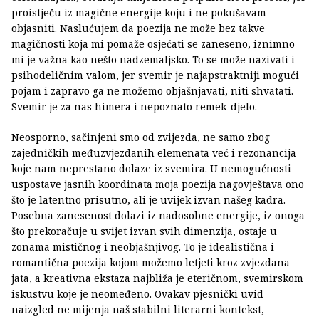
proistječu iz magične energije koju i ne pokušavam
objasniti. Naslućujem da poezija ne može bez takve
magičnosti koja mi pomaže osjećati se zaneseno, iznimno
mi je važna kao nešto nadzemaljsko. To se može nazivati i
psihodeličnim valom, jer svemir je najapstraktniji mogući
pojam i zapravo ga ne možemo objašnjavati, niti shvatati.
Svemir je za nas himera i nepoznato remek-djelo.
Neosporno, sačinjeni smo od zvijezda, ne samo zbog
zajedničkih međuzvjezdanih elemenata već i rezonancija
koje nam neprestano dolaze iz svemira. U nemogućnosti
uspostave jasnih koordinata moja poezija nagovještava ono
što je latentno prisutno, ali je uvijek izvan našeg kadra.
Posebna zanesenost dolazi iz nadosobne energije, iz onoga
što prekoračuje u svijet izvan svih dimenzija, ostaje u
zonama mističnog i neobjašnjivog. To je idealistična i
romantična poezija kojom možemo letjeti kroz zvjezdana
jata, a kreativna ekstaza najbliža je eteričnom, svemirskom
iskustvu koje je neomeđeno. Ovakav pjesnički uvid
naizgled ne mijenja naš stabilni literarni kontekst,