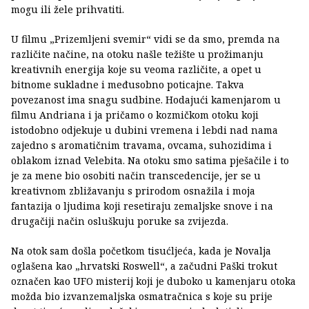
mogu ili žele prihvatiti.
U filmu „Prizemljeni svemir“ vidi se da smo, premda na
različite načine, na otoku našle težište u prožimanju
kreativnih energija koje su veoma različite, a opet u
bitnome sukladne i međusobno poticajne. Takva
povezanost ima snagu sudbine. Hodajući kamenjarom u
filmu Andriana i ja pričamo o kozmičkom otoku koji
istodobno odjekuje u dubini vremena i lebdi nad nama
zajedno s aromatičnim travama, ovcama, suhozidima i
oblakom iznad Velebita. Na otoku smo satima pješačile i to
je za mene bio osobiti način transcedencije, jer se u
kreativnom zbližavanju s prirodom osnažila i moja
fantazija o ljudima koji resetiraju zemaljske snove i na
drugačiji način osluškuju poruke sa zvijezda.
Na otok sam došla početkom tisućljeća, kada je Novalja
oglašena kao „hrvatski Roswell“, a začudni Paški trokut
označen kao UFO misterij koji je duboko u kamenjaru otoka
možda bio izvanzemaljska osmatračnica s koje su prije