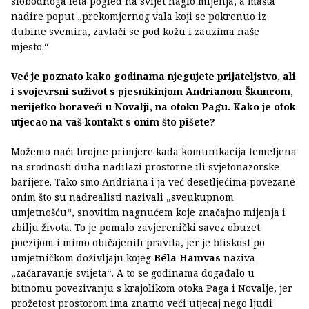
slobodnoga leta pogled na svijet naglo mijenja, a mašta
nadire poput „prekomjernog vala koji se pokrenuo iz
dubine svemira, zavlači se pod kožu i zauzima naše
mjesto.“
Već je poznato kako godinama njegujete prijateljstvo, ali
i svojevrsni suživot s pjesnikinjom Andrianom Škuncom,
nerijetko boraveći u Novalji, na otoku Pagu. Kako je otok
utjecao na vaš kontakt s onim što pišete?
Možemo naći brojne primjere kada komunikacija temeljena
na srodnosti duha nadilazi prostorne ili svjetonazorske
barijere. Tako smo Andriana i ja već desetljećima povezane
onim što su nadrealisti nazivali „sveukupnom
umjetnošću“, snovitim nagnućem koje značajno mijenja i
zbilju života. To je pomalo zavjerenički savez obuzet
poezijom i mimo običajenih pravila, jer je bliskost po
umjetničkom doživljaju kojeg
Béla Hamvas
naziva
„začaravanje svijeta“. A to se godinama događalo u
bitnomu povezivanju s krajolikom otoka Paga i Novalje, jer
prožetost prostorom ima znatno veći utjecaj nego ljudi