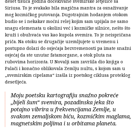
deset tisuća godina dočekivane svemirske letjelice sa
Siriusa. To je svakako bila magična mantra za osnaživanje
mog kozmičkog putovanja. Dugotrajnim hodanjem otokom
budio se i nekakav moćni relej kojim sam upijala ne samo
snagu elemenata u okolini već i kozmičke silnice, nešto što
kruži i obuhvaća vas kao kupola svemira. To je neispričana
priča. Na otoku se drugačije uzemljujete u vremenu i
postupno dolazi do osjećaja bezvremenosti pa imate snažni
osjećaj da ste unutar fatamorgane, a otok pluta na
rubovima horizonta. U Novalji sam završila dio knjiga o
Palači i konačno oblikovala Zemlju nultu, s kojom sam u
„svemirskim cipelama“ izašla iz poetskog ciklusa proteklog
desetljeća.
Moju poetsku kartografiju snažno pokreće
„bijeli šum“ svemira, pozadinska jeka što
potajno vibrira u frekvencijama Zemlje, u
svakom zemaljskom biću, kozmičkim maglama,
magnetskim poljima i u orbitama planeta.