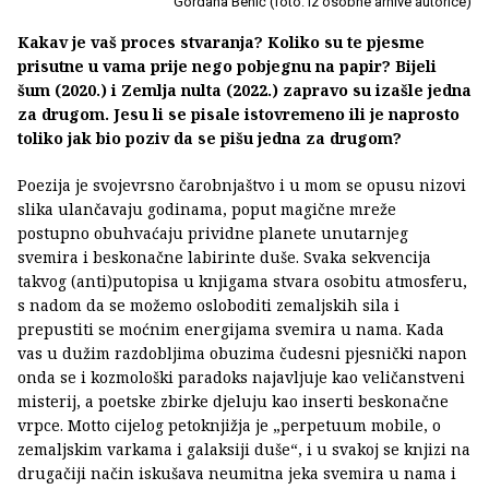
Gordana Benić (foto: iz osobne arhive autorice)
Kakav je vaš proces stvaranja? Koliko su te pjesme
prisutne u vama prije nego pobjegnu na papir? Bijeli
šum (2020.) i Zemlja nulta (2022.) zapravo su izašle jedna
za drugom. Jesu li se pisale istovremeno ili je naprosto
toliko jak bio poziv da se pišu jedna za drugom?
Poezija je svojevrsno čarobnjaštvo i u mom se opusu nizovi
slika ulančavaju godinama, poput magične mreže
postupno obuhvaćaju prividne planete unutarnjeg
svemira i beskonačne labirinte duše. Svaka sekvencija
takvog (anti)putopisa u knjigama stvara osobitu atmosferu,
s nadom da se možemo osloboditi zemaljskih sila i
prepustiti se moćnim energijama svemira u nama. Kada
vas u dužim razdobljima obuzima čudesni pjesnički napon
onda se i kozmološki paradoks najavljuje kao veličanstveni
misterij, a poetske zbirke djeluju kao inserti beskonačne
vrpce. Motto cijelog petoknjižja je „perpetuum mobile, o
zemaljskim varkama i galaksiji duše“, i u svakoj se knjizi na
drugačiji način iskušava neumitna jeka svemira u nama i