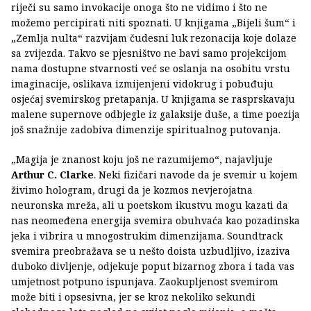
riječi su samo invokacije onoga što ne vidimo i što ne
možemo percipirati niti spoznati. U knjigama „Bijeli šum“ i
„Zemlja nulta“ razvijam čudesni luk rezonacija koje dolaze
sa zvijezda. Takvo se pjesništvo ne bavi samo projekcijom
nama dostupne stvarnosti već se oslanja na osobitu vrstu
imaginacije, oslikava izmijenjeni vidokrug i pobuđuju
osjećaj svemirskog pretapanja. U knjigama se rasprskavaju
malene supernove odbjegle iz galaksije duše, a time poezija
još snažnije zadobiva dimenzije spiritualnog putovanja.
„Magija je znanost koju još ne razumijemo“, najavljuje
Arthur C. Clarke
. Neki fizičari navode da je svemir u kojem
živimo hologram, drugi da je kozmos nevjerojatna
neuronska mreža, ali u poetskom ikustvu mogu kazati da
nas neomeđena energija svemira obuhvaća kao pozadinska
jeka i vibrira u mnogostrukim dimenzijama. Soundtrack
svemira preobražava se u nešto doista uzbudljivo, izaziva
duboko divljenje, odjekuje poput bizarnog zbora i tada vas
umjetnost potpuno ispunjava. Zaokupljenost svemirom
može biti i opsesivna, jer se kroz nekoliko sekundi