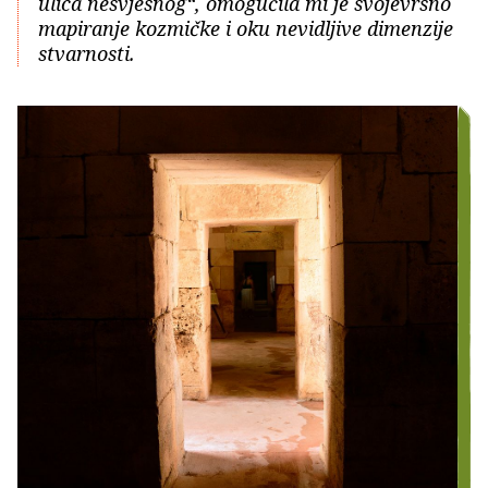
ulica nesvjesnog“, omogućila mi je svojevrsno
mapiranje kozmičke i oku nevidljive dimenzije
stvarnosti.