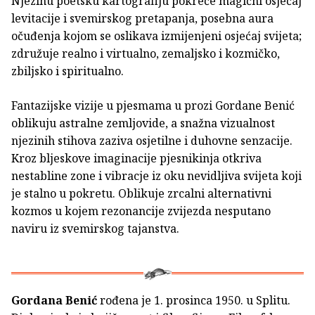
Njezinu poetsku kartografiju pokreće magični osjećaj
levitacije i svemirskog pretapanja, posebna aura
očuđenja kojom se oslikava izmijenjeni osjećaj svijeta;
združuje realno i virtualno, zemaljsko i kozmičko,
zbiljsko i spiritualno.
Fantazijske vizije u pjesmama u prozi Gordane Benić
oblikuju astralne zemljovide, a snažna vizualnost
njezinih stihova zaziva osjetilne i duhovne senzacije.
Kroz bljeskove imaginacije pjesnikinja otkriva
nestabline zone i vibracje iz oku nevidljiva svijeta koji
je stalno u pokretu. Oblikuje zrcalni alternativni
kozmos u kojem rezonancije zvijezda nesputano
naviru iz svemirskog tajanstva.
Gordana Benić
rođena je 1. prosinca 1950. u Splitu.