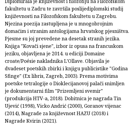
Diplomirala je književnost i filozofiju na Filozofskom
fakultetu u Zadru te završila poslijediplomski studij
književnosti na Filozofskom fakultetu u Zagrebu.
Njezina poezija zastupljena je u mnogobrojnim
domaćim i stranim antologijama hrvatskog pjesništva.
Pjesme su joj prevedene na desetak stranih jezika.
Knjiga "Kovači sjene", izbor iz opusa na francuskom
jeziku, objavljena je 2014. u ediciji Domaine
croate/Poésie nakladnika L’Ollave. Objavila je
dvadeset poetskih zbirki i knjigu publicistike "Godina
Sfinge" (Ex libris, Zagreb, 2003). Prema motivima
poetske tetralogije o Dioklecijanovoj palači snimljen
je dokumentarni film "Prizemljeni svemir"
(produkcija HTV-a, 2018). Dobitnica je nagrada Tin
Ujević (1998), Vicko Andrić (2000), Goranov vijenac
(2014), Nagrade za književnost HAZU (2018) i
Nagrade Kvirin (2021).