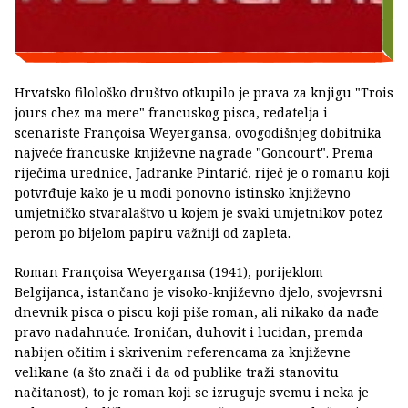
Hrvatsko filološko društvo otkupilo je prava za knjigu "Trois
jours chez ma mere" francuskog pisca, redatelja i
scenariste Françoisa Weyergansa, ovogodišnjeg dobitnika
najveće francuske književne nagrade "Goncourt". Prema
riječima urednice, Jadranke Pintarić, riječ je o romanu koji
potvrđuje kako je u modi ponovno istinsko književno
umjetničko stvaralaštvo u kojem je svaki umjetnikov potez
perom po bijelom papiru važniji od zapleta.
Roman Françoisa Weyergansa (1941), porijeklom
Belgijanca, istančano je visoko-književno djelo, svojevrsni
dnevnik pisca o piscu koji piše roman, ali nikako da nađe
pravo nadahnuće. Ironičan, duhovit i lucidan, premda
nabijen očitim i skrivenim referencama za književne
velikane (a što znači i da od publike traži stanovitu
načitanost), to je roman koji se izruguje svemu i neka je