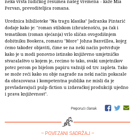
neka vrsta ludičkog resumea našeg vremena - kaže Mia
Pervan, prevoditeljica romana.
Urednica bibilioteke "Na tragu klasika" Jadranka Pintarić
dodaje kako je: "roman stilskom izbrušenošću, pa čak i
tematikom (roman sjećanja) vrlo sličan ovogodišnjem
dobitniku Bookera, romanu "More" Johna Banvillea, kojeg
ćemo također objaviti, čime se na neki naćin potvrđuje
kako je u modi ponovno istinsko književno umjetničko
stvaralaštvo u kojem je, recimo to tako, svaki umjetnikov
potez perom po bijelom papiru važniji od tzv. zapleta. Tako
se može reći kako su obje nagrade na neki naćin pokazale
da obrazovana i kompetentna publika ne misli da je
prevladavajući pulp-fiction u izdavačkoj produkciji ujedno
i prava književnost".
Preporuči članak
– POVEZANI SADRŽAJ –