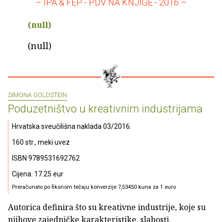
– IPA & FEP - PDV NA KNJIGE - 2016 –
(null)
(null)
SIMONA GOLDSTEIN
Poduzetništvo u kreativnim industrijama
Hrvatska sveučilišna naklada 03/2016.
160 str., meki uvez
ISBN 9789531692762
Cijena: 17.25 eur
Preračunato po fiksnom tečaju konverzije 7,53450 kuna za 1 euro
Autorica definira što su kreativne industrije, koje su
njihove zajedničke karakteristike, slabosti,