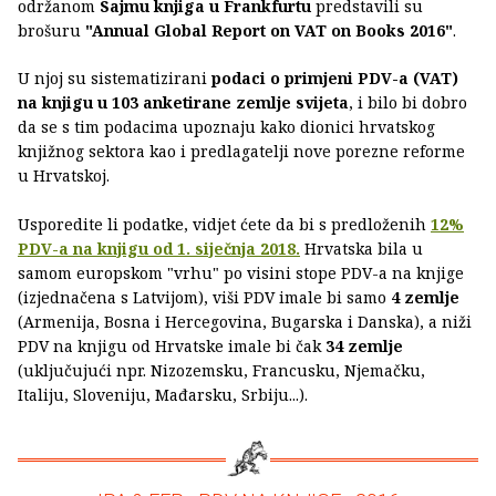
održanom
Sajmu knjiga u Frankfurtu
predstavili su
brošuru
"Annual Global Report on VAT on Books 2016"
.
U njoj su sistematizirani
podaci o primjeni PDV-a (VAT)
na knjigu u 103 anketirane zemlje svijeta
, i bilo bi dobro
da se s tim podacima upoznaju kako dionici hrvatskog
knjižnog sektora kao i predlagatelji nove porezne reforme
u Hrvatskoj.
Usporedite li podatke, vidjet ćete da bi s predloženih
12%
PDV-a na knjigu od 1. siječnja 2018.
Hrvatska bila u
samom europskom "vrhu" po visini stope PDV-a na knjige
(izjednačena s Latvijom), viši PDV imale bi samo
4 zemlje
(Armenija, Bosna i Hercegovina, Bugarska i Danska), a niži
PDV na knjigu od Hrvatske imale bi čak
34 zemlje
(uključujući npr. Nizozemsku, Francusku, Njemačku,
Italiju, Sloveniju, Mađarsku, Srbiju...).