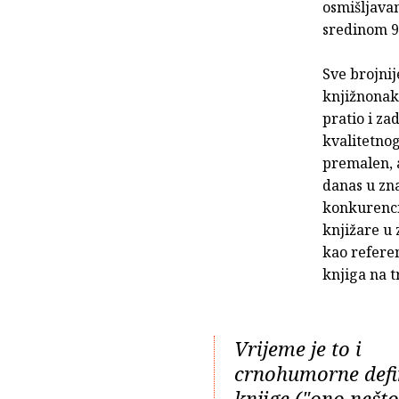
osmišljavan
sredinom 9
Sve brojni
knjižnonak
pratio i za
kvalitetnog
premalen, a
danas u zna
konkurenci
knjižare u 
kao referen
knjiga na t
Vrijeme je to i
crnohumorne defin
knjige ("ono nešto