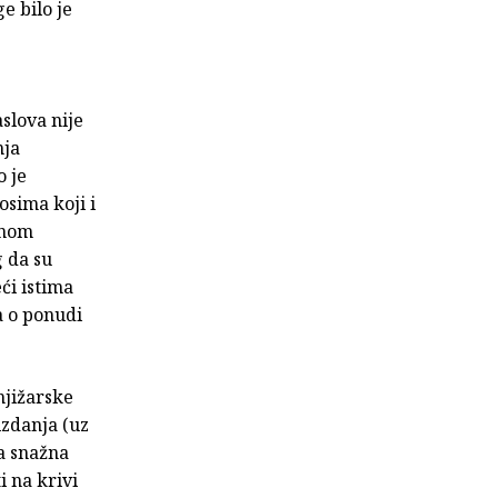
e bilo je
slova nije
nja
o je
osima koji i
lnom
 da su
ći istima
a o ponudi
njižarske
izdanja (uz
ka snažna
i na krivi