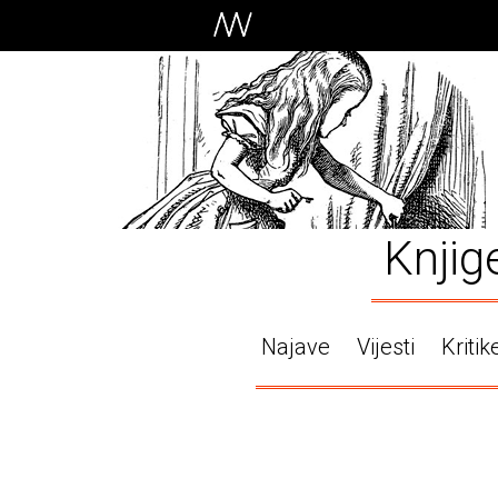
Knjig
Najave
Vijesti
Kritik