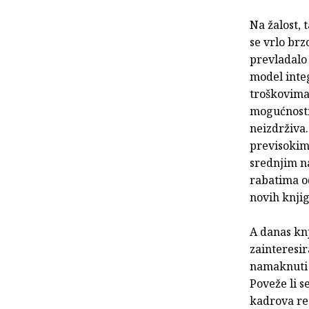
Na žalost, 
se vrlo brz
prevladalo 
model integ
troškovima
mogućnosti 
neizdrživa.
previsokim
srednjim n
rabatima o
novih knjig
A danas knj
zainteresir
namaknuti 
Poveže li s
kadrova rez