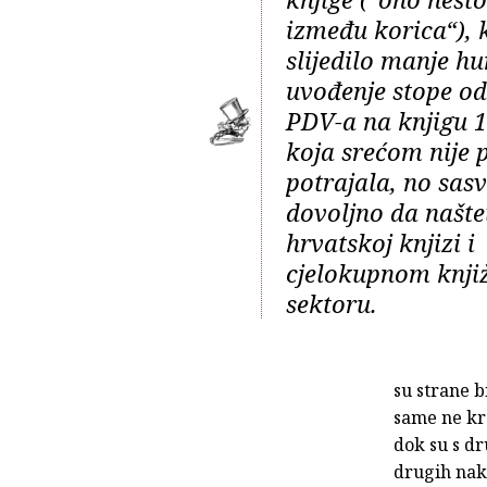
između korica“), k
slijedilo manje 
uvođenje stope o
PDV-a na knjigu 1
koja srećom nije 
potrajala, no sas
dovoljno da našte
hrvatskoj knjizi i
cjelokupnom knj
sektoru.
su strane b
same ne kra
dok su s dr
drugih nak