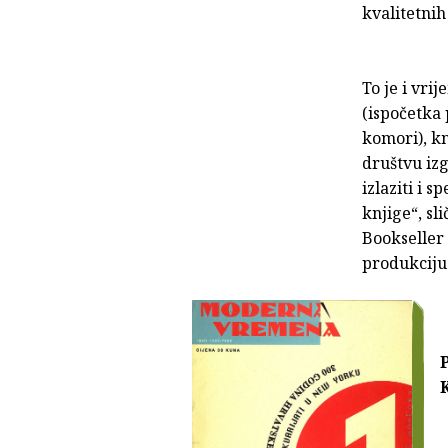
kvalitetnih
To je i vri
(ispočetka
komori), k
društvu izg
izlaziti i 
knjige“, sli
Bookseller 
produkciju 