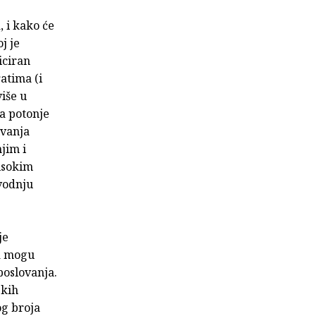
 i kako će
j je
iciran
atima (i
iše u
za potonje
ivanja
jim i
isokim
vodnju
je
da mogu
poslovanja.
skih
og broja