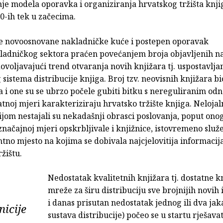
je modela oporavka i organiziranja hrvatskog tržišta knjig
0-ih tek u začecima.
je novoosnovane nakladničke kuće i postepen oporavak
ladničkog sektora praćen povećanjem broja objavljenih na
dovoljavajući trend otvaranja novih knjižara tj. uspostavlja
 sistema distribucije knjiga. Broj tzv. neovisnih knjižara bi
 i one su se ubrzo počele gubiti bitku s nereguliranim odn
tnoj mjeri karakteriziraju hrvatsko tržište knjiga. Neloja
jom nestajali su nekadašnji obrasci poslovanja, poput onog
značajnoj mjeri opskrbljivale i knjižnice, istovremeno služe
tno mjesto na kojima se dobivala najcjelovitija informacij
ržištu.
Nedostatak kvalitetnih knjižara tj. dostatne k
mreže za širu distribuciju sve brojnijih novih 
i danas prisutan nedostatak jednog ili dva ja
icije
sustava distribucije) počeo se u startu rješavat