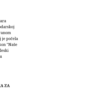
žara
odarskoj
aranom
j je počela
akon "Naše
gleski
ju
.
KA ZA