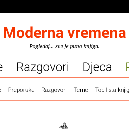
Moderna vremena
Pogledaj... sve je puno knjiga.
e
Razgovori
Djeca
e
Preporuke
Razgovori
Teme
Top lista knji