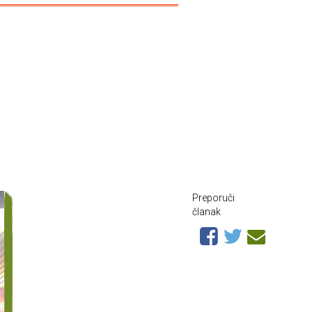
Preporuči
članak