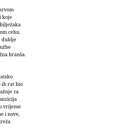
 prvom
i koje
 bilježaka
nom cehu.
, dublje
lužbe
ižna branša.
vatsko
-ih rat bio
ažnje za
anzicija
u vrijeme
e i nove,
mreža