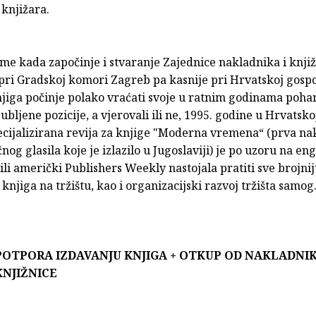
 knjižara.
jeme kada započinje i stvaranje Zajednice nakladnika i knji
 pri Gradskoj komori Zagreb pa kasnije pri Hrvatskoj gosp
njiga počinje polako vraćati svoje u ratnim godinama poh
ubljene pozicije, a vjerovali ili ne, 1995. godine u Hrvatsko
specijalizirana revija za knjige "Moderna vremena“ (prva n
čnog glasila koje je izlazilo u Jugoslaviji) je po uzoru na en
ili američki Publishers Weekly nastojala pratiti sve brojni
knjiga na tržištu, kao i organizacijski razvoj tržišta samog
POTPORA IZDAVANJU KNJIGA + OTKUP OD NAKLADNI
KNJIŽNICE