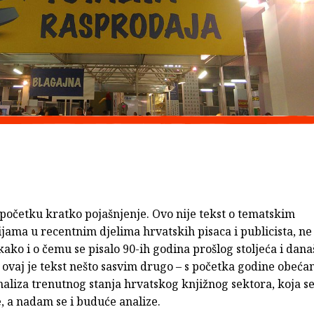
očetku kratko pojašnjenje. Ovo nije tekst o tematskim
ama u recentnim djelima hrvatskih pisaca i publicista, ne 
ako i o čemu se pisalo 90-ih godina prošlog stoljeća i dana
 ovaj je tekst nešto sasvim drugo – s početka godine obeća
aliza trenutnog stanja hrvatskog knjižnog sektora, koja s
, a nadam se i buduće analize.