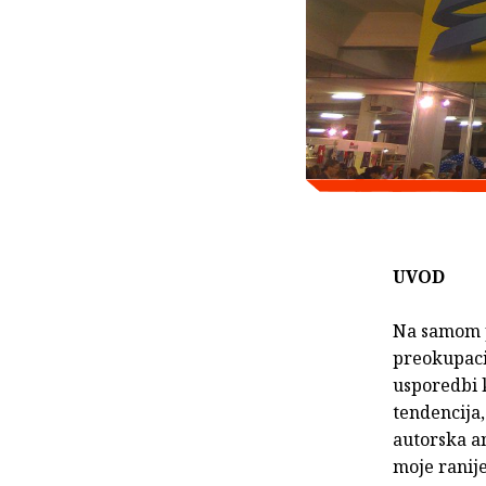
UVOD
Na samom p
preokupacij
usporedbi k
tendencija,
autorska an
moje ranije