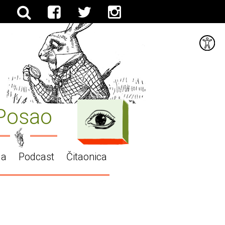
Posao
ga
Podcast
Čitaonica