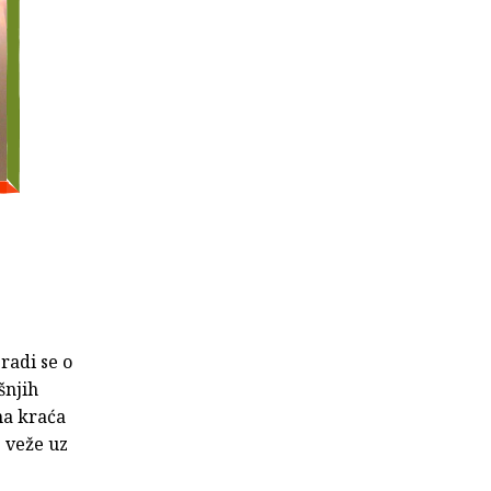
radi se o
šnjih
na kraća
e veže uz