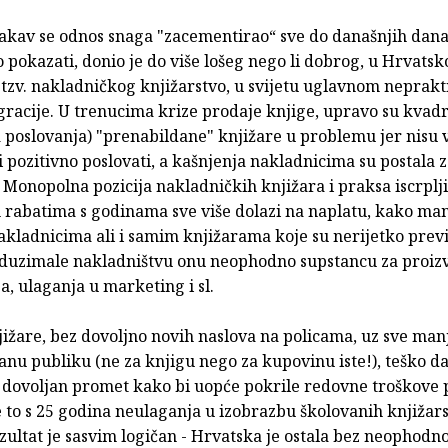
takav se odnos snaga "zacementirao“ sve do današnjih dana,
o pokazati, donio je do više lošeg nego li dobrog, u Hrvatsko
tzv. nakladničkog knjižarstvo, u svijetu uglavnom neprakt
racije. U trenucima krize prodaje knjige, upravo su kvadr
 poslovanja) "prenabildane" knjižare u problemu jer nisu v
pozitivno poslovati, a kašnjenja nakladnicima su postala 
 Monopolna pozicija nakladničkih knjižara i praksa iscrplj
 rabatima s godinama sve više dolazi na naplatu, kako man
akladnicima ali i samim knjižarama koje su nerijetko prev
duzimale nakladništvu onu neophodno supstancu za proiz
a, ulaganja u marketing i sl.
ižare, bez dovoljno novih naslova na policama, uz sve man
anu publiku (ne za knjigu nego za kupovinu iste!), teško 
dovoljan promet kako bi uopće pokrile redovne troškove 
e to s 25 godina neulaganja u izobrazbu školovanih knjižar
ultat je sasvim logičan - Hrvatska je ostala bez neophodn