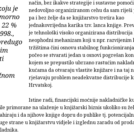
način, bez ikakve strategije i sustavne pomoći
oju je
nedovoljno organiziranom cehu da sam riješi
humorno
pa i bez želje da se knjižarstvo tretira kao
d 22 %
jednakovrijedna karika tzv. lanca knjige. Prev
998.,
je tehnološki visoko organizirana distribucija
neophodni mehanizam koji u npr. razvijenim 
predugo
tržištima čini osnovu stabilnog funkcioniranja 
vim
počeo se stvarati jedan u osnovi pogrešan kon
ti
kojem se prepustilo ubrzano rastućim naklad
kućama da otvaraju vlastite knjižare i na taj 
ižnom
rješavaju problem neadekvatne distribucije k
Hrvatskoj.
Istine radi, financijski moćnije nakladničke k
ile primorane na ulaženje u knjižarski biznis ukoliko su žel
hiraju i da njihove knjige dopru do publike tj. potencijal
uge strane u knjižarstvu vidjele i izglednu zaradu od proda
ladnika.