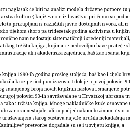
stu naglasak će biti na analizi modela državne potpore (u
tarstva kulture) književnom izdavaštvu, pri čemu su podac
ekstu prikupljani iz različitih javno dostupnih izvora, ali iz
odio tijekom skoro pa tridesetak godina aktivizma u knjiž
kronično nam nedostaju sistematičniji i sređeniji materijali
atskog tržišta knjiga, kojima se nedovoljno bave prateće s
inistracije ali i akademska zajednica, baš kao i sama knj
 knjiga 1990-ih godina prošlog stoljeća, baš kao i cijelo hr
olazila kroz period pun izazova. I dok je u prvoj polovici 90
log smanjenog broja novih knjižnih naslova i smanjene potr
drugoj polovici 90-ih završavala se u Hrvatskoj ubrzana tr
pa tako i tržišta knjiga. Mnoge nakladničke kuće osnovane 
 ubrzano su nestajale, ali su podjednakom brzinom otvaran
e urušavanjem starog sustava najviše urušila nekadašnja 
Zanimljive“ pretvorbe događale su se i u svijetu knjige, a