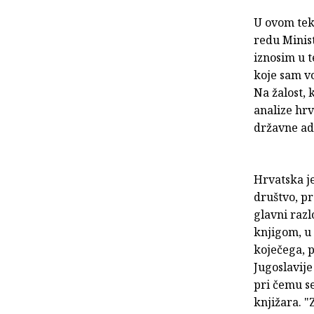
U ovom tek
redu Minis
iznosim u t
koje sam v
Na žalost, 
analize hrv
državne adm
Hrvatska je
društvo, pr
glavni raz
knjigom, u 
koječega, 
Jugoslavije
pri čemu s
knjižara. "