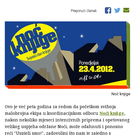
Preporuči članak
Noć knjige
Ovo je već peta godina za redom da početkom svibnja
malobrojna ekipa u koordinacijskom odboru
Noći knjige
,
nakon nekoliko mjeseci intenzivnih priprema i opetovanog
velikog uspjeha održane Noći, može odahnuti i ponosno
reći "Uspjeli smo!", zadovoljni što nam je zajedno s