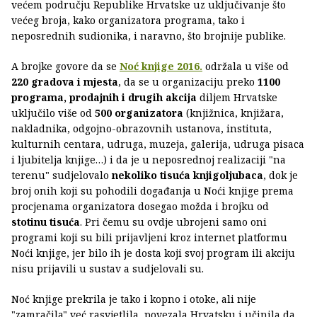
većem području Republike Hrvatske uz uključivanje što
većeg broja, kako organizatora programa, tako i
neposrednih sudionika, i naravno, što brojnije publike.
A brojke govore da se
Noć knjige 2016.
održala u više od
220 gradova i mjesta
, da se u organizaciju preko
1100
programa, prodajnih i drugih akcija
diljem Hrvatske
uključilo više od
500 organizatora
(knjižnica, knjižara,
nakladnika, odgojno-obrazovnih ustanova, instituta,
kulturnih centara, udruga, muzeja, galerija, udruga pisaca
i ljubitelja knjige…) i da je u neposrednoj realizaciji "na
terenu" sudjelovalo
nekoliko tisuća knjigoljubaca
, dok je
broj onih koji su pohodili događanja u Noći knjige prema
procjenama organizatora dosegao možda i brojku od
stotinu tisuća
. Pri čemu su ovdje ubrojeni samo oni
programi koji su bili prijavljeni kroz internet platformu
Noći knjige, jer bilo ih je dosta koji svoj program ili akciju
nisu prijavili u sustav a sudjelovali su.
Noć knjige prekrila je tako i kopno i otoke, ali nije
"zamračila" već rasvjetlila, povezala Hrvatsku i učinila da