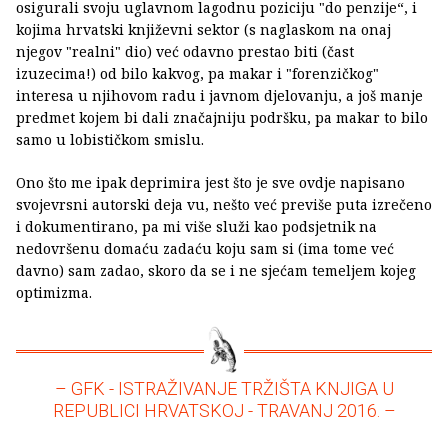
osigurali svoju uglavnom lagodnu poziciju "do penzije“, i
kojima hrvatski književni sektor (s naglaskom na onaj
njegov "realni" dio) već odavno prestao biti (čast
izuzecima!) od bilo kakvog, pa makar i "forenzičkog"
interesa u njihovom radu i javnom djelovanju, a još manje
predmet kojem bi dali značajniju podršku, pa makar to bilo
samo u lobističkom smislu.
Ono što me ipak deprimira jest što je sve ovdje napisano
svojevrsni autorski deja vu, nešto već previše puta izrečeno
i dokumentirano, pa mi više služi kao podsjetnik na
nedovršenu domaću zadaću koju sam si (ima tome već
davno) sam zadao, skoro da se i ne sjećam temeljem kojeg
optimizma.
– GFK - ISTRAŽIVANJE TRŽIŠTA KNJIGA U
REPUBLICI HRVATSKOJ - TRAVANJ 2016. –