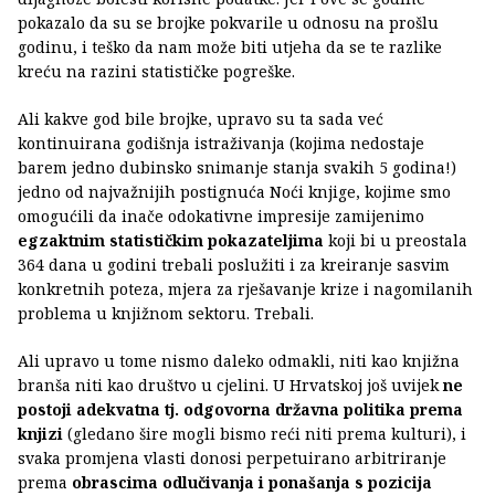
pokazalo da su se brojke pokvarile u odnosu na prošlu
godinu, i teško da nam može biti utjeha da se te razlike
kreću na razini statističke pogreške.
Ali kakve god bile brojke, upravo su ta sada već
kontinuirana godišnja istraživanja (kojima nedostaje
barem jedno dubinsko snimanje stanja svakih 5 godina!)
jedno od najvažnijih postignuća Noći knjige, kojime smo
omogućili da inače odokativne impresije zamijenimo
egzaktnim statističkim pokazateljima
koji bi u preostala
364 dana u godini trebali poslužiti i za kreiranje sasvim
konkretnih poteza, mjera za rješavanje krize i nagomilanih
problema u knjižnom sektoru. Trebali.
Ali upravo u tome nismo daleko odmakli, niti kao knjižna
branša niti kao društvo u cjelini. U Hrvatskoj još uvijek
ne
postoji adekvatna tj. odgovorna državna politika prema
knjizi
(gledano šire mogli bismo reći niti prema kulturi), i
svaka promjena vlasti donosi perpetuirano arbitriranje
prema
obrascima odlučivanja i ponašanja s pozicija