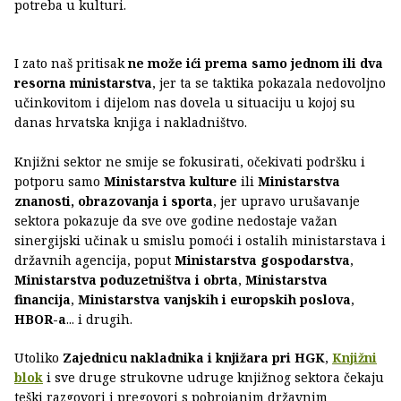
potreba u kulturi.
I zato naš pritisak
ne može ići prema samo jednom ili dva
resorna ministarstva
, jer ta se taktika pokazala nedovoljno
učinkovitom i dijelom nas dovela u situaciju u kojoj su
danas hrvatska knjiga i nakladništvo.
Knjižni sektor ne smije se fokusirati, očekivati podršku i
potporu samo
Ministarstva kulture
ili
Ministarstva
znanosti, obrazovanja i sporta
, jer upravo urušavanje
sektora pokazuje da sve ove godine nedostaje važan
sinergijski učinak u smislu pomoći i ostalih ministarstava i
državnih agencija, poput
Ministarstva gospodarstva
,
Ministarstva poduzetništva i obrta
,
Ministarstva
financija
,
Ministarstva vanjskih i europskih poslova
,
HBOR-a
... i drugih.
Utoliko
Zajednicu nakladnika i knjižara pri HGK
,
Knjižni
blok
i sve druge strukovne udruge knjižnog sektora čekaju
teški razgovori i pregovori s pobrojanim državnim