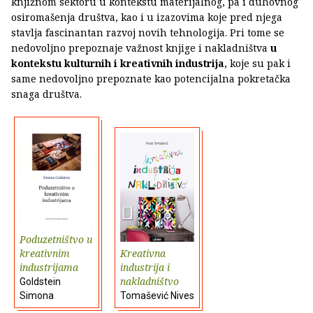
knjižnom sektoru u kontekstu materijalnog, pa i duhovnog
osiromašenja društva, kao i u izazovima koje pred njega
stavlja fascinantan razvoj novih tehnologija. Pri tome se
nedovoljno prepoznaje važnost knjige i nakladništva
u
kontekstu kulturnih i kreativnih industrija
, koje su pak i
same nedovoljno prepoznate kao potencijalna pokretačka
snaga društva.
Poduzetništvo u
kreativnim
Kreativna
industrijama
industrija i
nakladništvo
Goldstein
Simona
Tomašević Nives