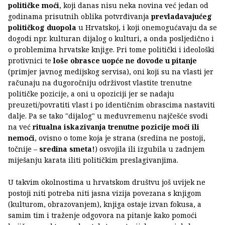
političke moći
, koji danas nisu neka novina već jedan od
godinama prisutnih oblika potvrđivanja
prevladavajućeg
političkog duopola
u Hrvatskoj, i koji onemogućavaju da se
dogodi npr. kulturan dijalog o kulturi, a onda posljedično i
o problemima hrvatske knjige. Pri tome politički i ideološki
protivnici te
loše obrasce uopće ne dovode u pitanje
(primjer javnog medijskog servisa), oni koji su na vlasti jer
računaju na dugoročniju održivost vlastite trenutne
političke pozicije, a oni u opoziciji jer se nadaju
preuzeti/povratiti vlast i po identičnim obrascima nastaviti
dalje. Pa se tako "dijalog" u međuvremenu najčešće svodi
na već
ritualna iskazivanja trenutne pozicije moći ili
nemoći
, ovisno o tome koja je strana (sredina ne postoji,
točnije –
sredina smeta!
) osvojila ili izgubila u zadnjem
miješanju karata iliti političkim preslagivanjima.
U takvim okolnostima u hrvatskom društvu još uvijek ne
postoji niti potreba niti jasna vizija povezana s knjigom
(kulturom, obrazovanjem), knjiga ostaje izvan fokusa, a
samim tim i traženje odgovora na pitanje kako pomoći