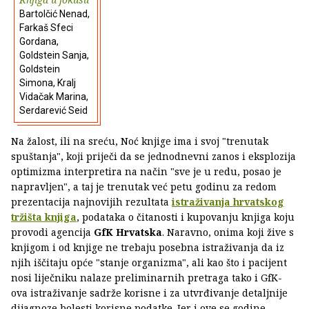
Bartolčić Nenad,
Farkaš Sfeci
Gordana,
Goldstein Sanja,
Goldstein
Simona, Kralj
Vidačak Marina,
Serdarević Seid
Na žalost, ili na sreću, Noć knjige ima i svoj "trenutak
spuštanja", koji priječi da se jednodnevni zanos i eksplozija
optimizma interpretira na način "sve je u redu, posao je
napravljen", a taj je trenutak već petu godinu za redom
prezentacija najnovijih rezultata
istraživanja hrvatskog
tržišta knjiga
, podataka o čitanosti i kupovanju knjiga koju
provodi agencija
GfK Hrvatska
. Naravno, onima koji žive s
knjigom i od knjige ne trebaju posebna istraživanja da iz
njih iščitaju opće "stanje organizma", ali kao što i pacijent
nosi liječniku nalaze preliminarnih pretraga tako i GfK-
ova istraživanje sadrže korisne i za utvrđivanje detaljnije
dijagnoze bolesti korisne podatke. Jer i ove se godine