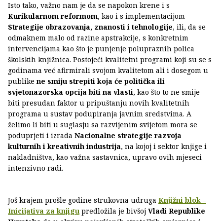
Isto tako, važno nam je da se napokon krene i s
Kurikularnom reformom
, kao i s implementacijom
Strategije obrazovanja, znanosti i tehnologije
, ili, da se
odmaknem malo od razine apstrakcije, s konkretnim
intervencijama kao što je punjenje polupraznih polica
školskih knjižnica. Postojeći kvalitetni programi koji su se s
godinama već afirmirali svojom kvalitetom ali i dosegom u
publike
ne smiju strepiti koja će politička ili
svjetonazorska opcija biti na vlasti
, kao što to ne smije
biti presudan faktor u pripuštanju novih kvalitetnih
programa u sustav podupiranja javnim sredstvima. A
želimo li biti u suglasju sa razvijenim svijetom mora se
poduprjeti i izrada
Nacionalne strategije razvoja
kulturnih i kreativnih industrija
, na kojoj i sektor knjige i
nakladništva, kao važna sastavnica, upravo ovih mjeseci
intenzivno radi.
Još krajem prošle godine strukovna udruga
Knjižni blok –
Inicijativa za knjigu
predložila je bivšoj
Vladi Republike