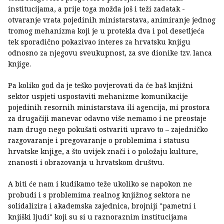
institucijama, a prije toga možda još i teži zadatak -
otvaranje vrata pojedinih ministarstava, animiranje jednog
tromog mehanizma koji je u protekla dva i pol desetljeća
tek sporadično pokazivao interes za hrvatsku knjigu
odnosno za njegovu sveukupnost, za sve dionike tzv. lanca
knjige.
Pa koliko god da je teško povjerovati da će baš knjižni
sektor uspjeti uspostaviti mehanizme komunikacije
pojedinih resornih ministarstava ili agencija, mi prostora
za drugačiji manevar odavno više nemamo i ne preostaje
nam drugo nego pokušati ostvariti upravo to – zajedničko
razgovaranje i pregovaranje o problemima i statusu
hrvatske knjige, a što uvijek znači i o položaju kulture,
znanosti i obrazovanja u hrvatskom društvu.
A biti će nam i kudikamo teže ukoliko se napokon ne
probudi i s problemima realnog knjižnog sektora ne
solidalizira i akademska zajednica, brojniji "pametni i
knjiški ljudi" koji su si u raznoraznim institucijama