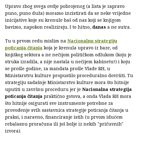
Upravo zbog svega ovdje pobrojenog (a lista je zapravo
puno, puno duža) moramo inzistirati da se neke vrijedne
inicijative koje su krenule baš od nas koji se knjigom
bavimo, napokon realiziraju. I to hitno,
danas
a ne sutra.
Tu u prvom redu mislim na
Nacionalnu strategiju
poticanja čitanja
koja je krenula upravo iz baze, od
knjiškog sektora a ne nečijom političkom odlukom (koju je
struka izradila, a nije nastala u nečijem kabinetu!) i koju
se prošle godine, za mandata prošle Vlade RH, u
Ministarstvu kulture propustilo proceduralno dovršiti. Tu
strategiju sadašnje Ministarstvo kulture mora što hitnije
uputiti u završnu proceduru jer je
Nacionalna strategija
poticanja čitanja
praktično gotova, a onda Vlada RH mora
što hitnije osigurati sve instrumente potrebne za
provođenje svih sastavnica strategije poticanja čitanja u
praksi, i naravno, financiranje istih (u prvom idućem
rebalasnu proračuna ili još bolje iz nekih "pričuvnih"
izvora).