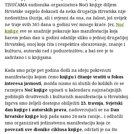
TISUĆAMA sudionika-organizatora Noći knjige diljem
Hrvatske uspjelo dokazati da neka drugačija Hrvatska nije
nedostižna iluzija, ali i svjesni da ona, na žalost, još uvijek
ne traje svih 365 dana u godini već mnogo kraće. Jer,
Noć
knjige
sve se snažnije pokazuje kao manifestacija koja
barem jedan dan u godini odašilje sliku o jednoj drugačijoj
Hrvatskoj, onoj koja čita i respektira obrazovanje, znanje i
kulturu, autorski rad i poduzetništvo, a baš sve je to
sadržano i u knjigama.
Kada smo prije pet godina došli na ideju pokrenuti
manifestaciju kojom ćemo
knjigu i čitanje vratiti u fokus
interesa javnosti
, možda nismo ni slutili do kolikih će se
razmjera
Noć knjige
upisati u kalendaru najznačajnijih
godišnjih društvenih i kulturnih manifestacija u Hrvatskoj.
Isprva smo željeli dostojno obilježiti
23. travnja
,
Svjetski
dan knjige i autorskih prava
, nadovezujući se na
Dan
hrvatske knjige
koji pada samo 24 sata ranije... i odlučili
smo organizirati jedinstvenu manifestaciju koja će
povezati sve dionike ciklusa knjige
, održati je na što