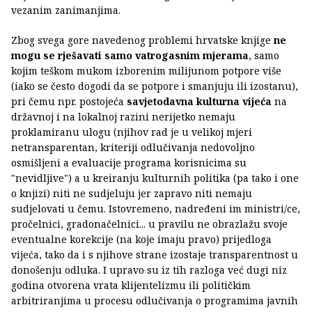
vezanim zanimanjima.
Zbog svega gore navedenog problemi hrvatske knjige
ne
mogu se rješavati samo vatrogasnim mjerama
, samo
kojim teškom mukom izborenim milijunom potpore više
(iako se često dogodi da se potpore i smanjuju ili izostanu),
pri čemu npr. postojeća
savjetodavna kulturna vijeća
na
državnoj i na lokalnoj razini nerijetko nemaju
proklamiranu ulogu (njihov rad je u velikoj mjeri
netransparentan, kriteriji odlučivanja nedovoljno
osmišljeni a evaluacije programa korisnicima su
"nevidljive") a u kreiranju kulturnih politika (pa tako i one
o knjizi) niti ne sudjeluju jer zapravo niti nemaju
sudjelovati u čemu. Istovremeno, nadređeni im ministri/ce,
pročelnici, gradonačelnici... u pravilu ne obrazlažu svoje
eventualne korekcije (na koje imaju pravo) prijedloga
vijeća, tako da i s njihove strane izostaje transparentnost u
donošenju odluka. I upravo su iz tih razloga već dugi niz
godina otvorena vrata klijentelizmu ili političkim
arbitriranjima u procesu odlučivanja o programima javnih