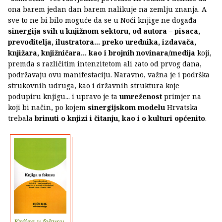
ona barem jedan dan barem nalikuje na zemlju znanja. A
sve to ne bi bilo moguće da se u Noći knjige ne događa
sinergija svih u knjižnom sektoru, od autora – pisaca,
prevoditelja, ilustratora... preko urednika, izdavača,
knjižara, knjižničara... kao i brojnih novinara/medija
koji,
premda s različitim intenzitetom ali zato od prvog dana,
podržavaju ovu manifestaciju. Naravno, važna je i podrška
strukovnih udruga, kao i državnih struktura koje
podupiru knjigu... i upravo je ta
umreženost
primjer na
koji bi način, po kojem
sinergijskom modelu
Hrvatska
trebala
brinuti o knjizi i čitanju, kao i o kulturi općenito
.
Knjiga u fokusu