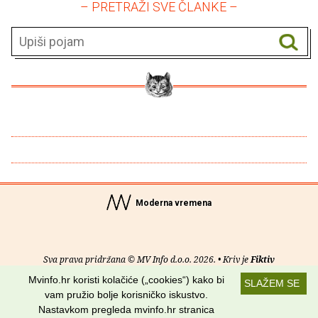
– PRETRAŽI SVE ČLANKE –
Moderna vremena
Sva prava pridržana © MV Info d.o.o. 2026. • Kriv je
Fiktiv
Mvinfo.hr koristi kolačiće („cookies“) kako bi
SLAŽEM SE
O nama
•
Pomoć
•
Uvjeti korištenja
•
RSS kanali
vam pružio bolje korisničko iskustvo.
Nastavkom pregleda mvinfo.hr stranica
Potraži nas na: