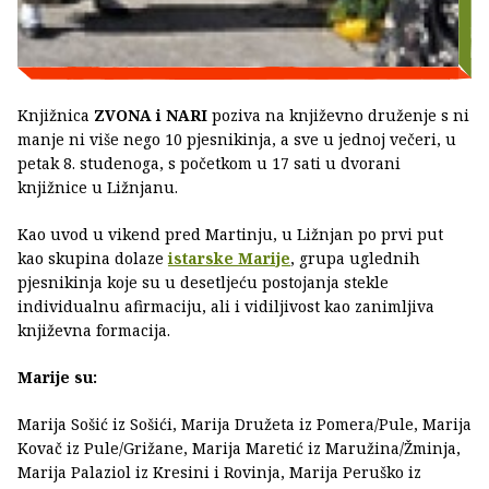
Knjižnica
ZVONA i NARI
poziva na književno druženje s ni
manje ni više nego 10 pjesnikinja, a sve u jednoj večeri, u
petak 8. studenoga, s početkom u 17 sati u dvorani
knjižnice u Ližnjanu.
Kao uvod u vikend pred Martinju, u Ližnjan po prvi put
kao skupina dolaze
istarske Marije
, grupa uglednih
pjesnikinja koje su u desetljeću postojanja stekle
individualnu afirmaciju, ali i vidiljivost kao zanimljiva
književna formacija.
Marije su:
Marija Sošić iz Sošići, Marija Družeta iz Pomera/Pule, Marija
Kovač iz Pule/Grižane, Marija Maretić iz Maružina/Žminja,
Marija Palaziol iz Kresini i Rovinja, Marija Peruško iz