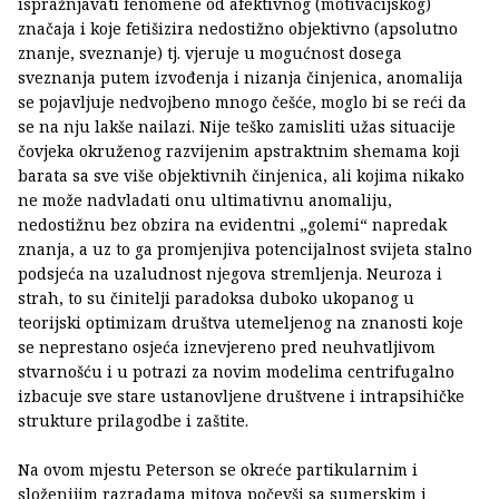
ispražnjavati fenomene od afektivnog (motivacijskog)
značaja i koje fetišizira nedostižno objektivno (apsolutno
znanje, sveznanje) tj. vjeruje u mogućnost dosega
sveznanja putem izvođenja i nizanja činjenica, anomalija
se pojavljuje nedvojbeno mnogo češće, moglo bi se reći da
se na nju lakše nailazi. Nije teško zamisliti užas situacije
čovjeka okruženog razvijenim apstraktnim shemama koji
barata sa sve više objektivnih činjenica, ali kojima nikako
ne može nadvladati onu ultimativnu anomaliju,
nedostižnu bez obzira na evidentni „golemi“ napredak
znanja, a uz to ga promjenjiva potencijalnost svijeta stalno
podsjeća na uzaludnost njegova stremljenja. Neuroza i
strah, to su činitelji paradoksa duboko ukopanog u
teorijski optimizam društva utemeljenog na znanosti koje
se neprestano osjeća iznevjereno pred neuhvatljivom
stvarnošću i u potrazi za novim modelima centrifugalno
izbacuje sve stare ustanovljene društvene i intrapsihičke
strukture prilagodbe i zaštite.
Na ovom mjestu Peterson se okreće partikularnim i
složenijim razradama mitova počevši sa sumerskim i