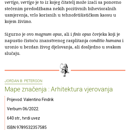
vertigo
,
vertigo
je to iz kojeg čitatelj može izaći sa ponovno
stečenim predodžbama nekih pozitivnih bihevioralnih
usmjerenja, vrlo korisnih u tehnofetišističkom kaosu u
kojem živimo.
Sigurno je ovo
magnum opus
, ali i
finis opus
čovjeka koji je
napustio čistoću znanstvenog rasplitanja
conditio humana
i
uronio u bezdan živog djelovanja, ali dosljedno u svakom
slučaju.
JORDAN B. PETERSON
Mape značenja : Arhitektura vjerovanja
Prijevod: Valentino Findrik
Verbum 06/2022.
640 str., tvrdi uvez
ISBN 9789532357585