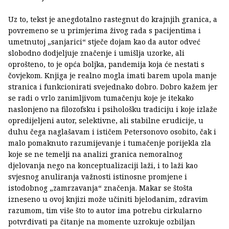
Uz to, tekst je anegdotalno rastegnut do krajnjih granica, a
povremeno se u primjerima živog rada s pacijentima i
umetnutoj „sanjarici“ stječe dojam kao da autor odveć
slobodno dodjeljuje značenje i umišlja uzorke, ali
oprošteno, to je opća boljka, pandemija koja će nestati s
čovjekom. Knjiga je realno mogla imati barem upola manje
stranica i funkcionirati svejednako dobro. Dobro kažem jer
se radi o vrlo zanimljivom tumačenju koje je itekako
naslonjeno na filozofsku i psihološku tradiciju i koje izlaže
opredijeljeni autor, selektivne, ali stabilne erudicije, u
duhu čega naglašavam i ističem Petersonovo osobito, čak i
malo pomaknuto razumijevanje i tumačenje porijekla zla
koje se ne temelji na analizi granica nemoralnog
djelovanja nego na konceptualizaciji laži, i to laži kao
svjesnog anuliranja važnosti istinosne promjene i
istodobnog „zamrzavanja“ značenja. Makar se štošta
izneseno u ovoj knjizi može učiniti bjelodanim, zdravim
razumom, tim više što to autor ima potrebu cirkularno
potvrđivati pa čitanje na momente uzrokuje ozbiljan