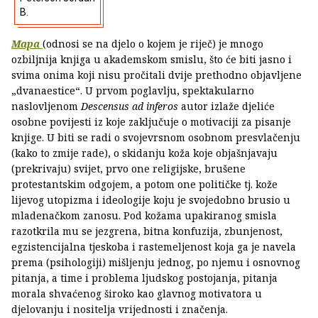
B.
Mapa
(odnosi se na djelo o kojem je riječ) je mnogo
ozbiljnija knjiga u akademskom smislu, što će biti jasno i
svima onima koji nisu pročitali dvije prethodno objavljene
„dvanaestice“. U prvom poglavlju, spektakularno
naslovljenom
Descensus ad inferos
autor izlaže djeliće
osobne povijesti iz koje zaključuje o motivaciji za pisanje
knjige. U biti se radi o svojevrsnom osobnom presvlačenju
(kako to zmije rade), o skidanju koža koje objašnjavaju
(prekrivaju) svijet, prvo one religijske, brušene
protestantskim odgojem, a potom one političke tj. kože
lijevog utopizma i ideologije koju je svojedobno brusio u
mladenačkom zanosu. Pod kožama upakiranog smisla
razotkrila mu se jezgrena, bitna konfuzija, zbunjenost,
egzistencijalna tjeskoba i rastemeljenost koja ga je navela
prema (psihologiji) mišljenju jednog, po njemu i osnovnog
pitanja, a time i problema ljudskog postojanja, pitanja
morala shvaćenog široko kao glavnog motivatora u
djelovanju i nositelja vrijednosti i značenja.