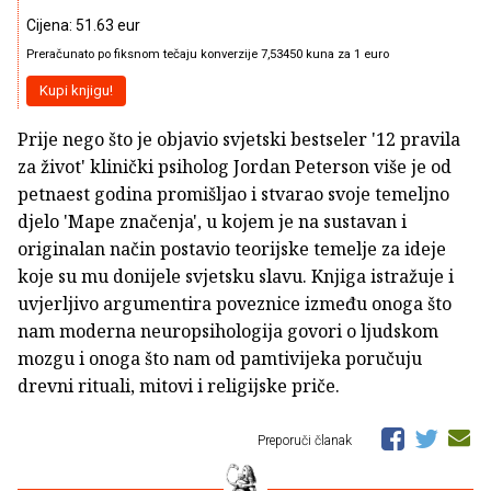
Cijena: 51.63 eur
Preračunato po fiksnom tečaju konverzije 7,53450 kuna za 1 euro
Kupi knjigu!
Prije nego što je objavio svjetski bestseler '12 pravila
za život' klinički psiholog Jordan Peterson više je od
petnaest godina promišljao i stvarao svoje temeljno
djelo 'Mape značenja', u kojem je na sustavan i
originalan način postavio teorijske temelje za ideje
koje su mu donijele svjetsku slavu. Knjiga istražuje i
uvjerljivo argumentira poveznice između onoga što
nam moderna neuropsihologija govori o ljudskom
mozgu i onoga što nam od pamtivijeka poručuju
drevni rituali, mitovi i religijske priče.
Preporuči članak