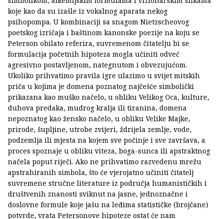
simbolikom, alkemijskim formulama i vizionarskim slikama
koje kao da su izašle iz vokalnog aparata nekog
psihopompa. U kombinaciji sa snagom Nietzscheovog
poetskog izričaja i baštinom kanonske poezije na koju se
Peterson obilato referira, suvremenom čitatelju bi se
formulacija početnih hipoteza mogla učiniti odveć
agresivno postavljenom, nategnutom i obvezujućom.
Ukoliko prihvatimo pravila igre ulazimo u svijet mitskih
priča u kojima je domena poznatog najčešće simbolički
prikazana kao muško načelo, u obliku Velikog Oca, kulture,
duhova predaka, mudrog kralja ili tiranina, domena
nepoznatog kao žensko načelo, u obliku Velike Majke,
prirode, šupljine, utrobe zvijeri, ždrijela zemlje, vode,
podzemlja ili mjesta na kojem sve počinje i sve završava, a
proces spoznaje u obliku viteza, boga-sunca ili apstraktnog
načela poput riječi. Ako ne prihvatimo razvedenu mrežu
apstrahiranih simbola, što će vjerojatno učiniti čitatelj
suvremene stručne literature iz područja humanističkih i
društvenih znanosti sviknut na jasne, jednoznačne i
doslovne formule koje jašu na leđima statističke (brojčane)
potvrde, vrata Petersonove hipoteze ostat će nam