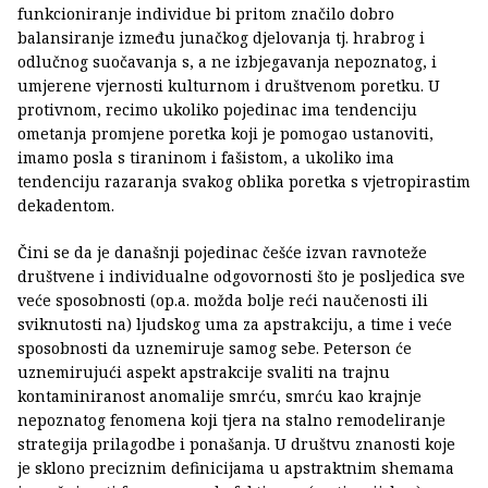
funkcioniranje individue bi pritom značilo dobro
balansiranje između junačkog djelovanja tj. hrabrog i
odlučnog suočavanja s, a ne izbjegavanja nepoznatog, i
umjerene vjernosti kulturnom i društvenom poretku. U
protivnom, recimo ukoliko pojedinac ima tendenciju
ometanja promjene poretka koji je pomogao ustanoviti,
imamo posla s tiraninom i fašistom, a ukoliko ima
tendenciju razaranja svakog oblika poretka s vjetropirastim
dekadentom.
Čini se da je današnji pojedinac češće izvan ravnoteže
društvene i individualne odgovornosti što je posljedica sve
veće sposobnosti (op.a. možda bolje reći naučenosti ili
sviknutosti na) ljudskog uma za apstrakciju, a time i veće
sposobnosti da uznemiruje samog sebe. Peterson će
uznemirujući aspekt apstrakcije svaliti na trajnu
kontaminiranost anomalije smrću, smrću kao krajnje
nepoznatog fenomena koji tjera na stalno remodeliranje
strategija prilagodbe i ponašanja. U društvu znanosti koje
je sklono preciznim definicijama u apstraktnim shemama