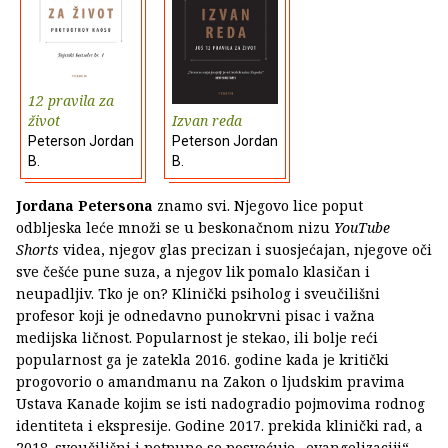
12 pravila za
život
Izvan reda
Peterson Jordan
Peterson Jordan
B.
B.
Jordana Petersona
znamo svi. Njegovo lice poput
odbljeska leće množi se u beskonačnom nizu
YouTube
Shorts
videa, njegov glas precizan i suosjećajan, njegove oči
sve češće pune suza, a njegov lik pomalo klasičan i
neupadljiv. Tko je on? Klinički psiholog i sveučilišni
profesor koji je odnedavno punokrvni pisac i važna
medijska ličnost. Popularnost je stekao, ili bolje reći
popularnost ga je zatekla 2016. godine kada je kritički
progovorio o amandmanu na Zakon o ljudskim pravima
Ustava Kanade kojim se isti nadogradio pojmovima rodnog
identiteta i ekspresije. Godine 2017. prekida klinički rad, a
2018. sveučilišni i potpuno se posvećuje „evangelizaciji“