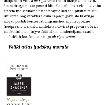
ustiju onih više, a
alt-right
vratar onih manje zajedljivih.
Što bi drugo mogao postati klinički psiholog s ekstenzivnim
stažem individualne psihoterapije kad se upusti u misiju
univerzalnog karaktera osim
self-help guru
, što bi drugo
mogao postati konzervativniji mislioc koji neoprezno
(neoprezno u smislu konteksta i okvira) progovara o krizi
maskuliniteta i lingvo-fašističkim tendencijama raznih
„političkih korektnosti“ nego
alt-right vratar
.
Veliki atlas ljudskog morala
Mape značenja
Peterson Jordan