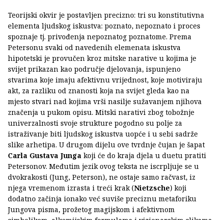
Teorijski okvir je postavljen precizno: tri su konstitutivna
elementa ljudskog iskustva: poznato, nepoznato i proces
spoznaje tj. privođenja nepoznatog poznatome. Prema
Petersonu svaki od navedenih elemenata iskustva
hipotetski je provučen kroz mitske narative u kojima je
svijet prikazan kao područje djelovanja, ispunjeno
stvarima koje imaju afektivnu vrijednost, koje motiviraju
akt, za razliku od znanosti koja na svijet gleda kao na
mjesto stvari nad kojima vrši nasilje sužavanjem njihova
značenja u pukom opisu. Mitski narativi zbog tobožnje
univerzalnosti svoje strukture pogodno su polje za
istraživanje biti ljudskog iskustva uopće i u sebi sadrže
slike arhetipa. U drugom dijelu ove tvrdnje čujan je šapat
Carla Gustava Junga
koji će do kraja djela u duetu pratiti
Petersonov. Međutim jezik ovog teksta ne iscrpljuje se u
dvokrakosti (Jung, Peterson), ne ostaje samo račvast, iz
njega vremenom izrasta i treći krak (
Nietzsche
) koji
dodatno začinja ionako već suviše preciznu metaforiku
Jungova pisma, prožetog magijskom i afektivnom