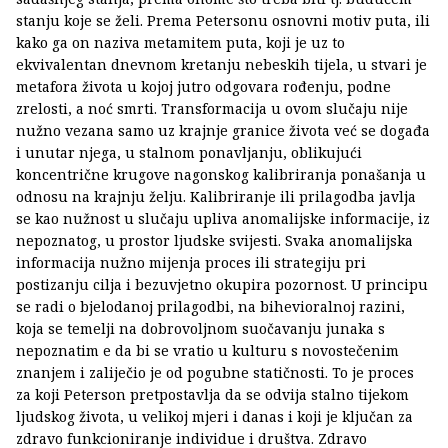
stanju koje se želi. Prema Petersonu osnovni motiv puta, ili
kako ga on naziva metamitem puta, koji je uz to
ekvivalentan dnevnom kretanju nebeskih tijela, u stvari je
metafora života u kojoj jutro odgovara rođenju, podne
zrelosti, a noć smrti. Transformacija u ovom slučaju nije
nužno vezana samo uz krajnje granice života već se događa
i unutar njega, u stalnom ponavljanju, oblikujući
koncentrične krugove nagonskog kalibriranja ponašanja u
odnosu na krajnju želju. Kalibriranje ili prilagodba javlja
se kao nužnost u slučaju upliva anomalijske informacije, iz
nepoznatog, u prostor ljudske svijesti. Svaka anomalijska
informacija nužno mijenja proces ili strategiju pri
postizanju cilja i bezuvjetno okupira pozornost. U principu
se radi o bjelodanoj prilagodbi, na bihevioralnoj razini,
koja se temelji na dobrovoljnom suočavanju junaka s
nepoznatim e da bi se vratio u kulturu s novostečenim
znanjem i zaliječio je od pogubne statičnosti. To je proces
za koji Peterson pretpostavlja da se odvija stalno tijekom
ljudskog života, u velikoj mjeri i danas i koji je ključan za
zdravo funkcioniranje individue i društva. Zdravo