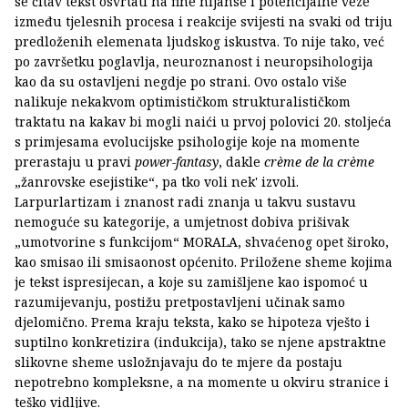
se čitav tekst osvrtati na fine nijanse i potencijalne veze
između tjelesnih procesa i reakcije svijesti na svaki od triju
predloženih elemenata ljudskog iskustva. To nije tako, već
po završetku poglavlja, neuroznanost i neuropsihologija
kao da su ostavljeni negdje po strani. Ovo ostalo više
nalikuje nekakvom optimističkom strukturalističkom
traktatu na kakav bi mogli naići u prvoj polovici 20. stoljeća
s primjesama evolucijske psihologije koje na momente
prerastaju u pravi
power-fantasy
, dakle
crème de la crème
„žanrovske esejistike“, pa tko voli nek' izvoli.
Larpurlartizam i znanost radi znanja u takvu sustavu
nemoguće su kategorije, a umjetnost dobiva prišivak
„umotvorine s funkcijom“ MORALA, shvaćenog opet široko,
kao smisao ili smisaonost općenito. Priložene sheme kojima
je tekst ispresijecan, a koje su zamišljene kao ispomoć u
razumijevanju, postižu pretpostavljeni učinak samo
djelomično. Prema kraju teksta, kako se hipoteza vješto i
suptilno konkretizira (indukcija), tako se njene apstraktne
slikovne sheme usložnjavaju do te mjere da postaju
nepotrebno kompleksne, a na momente u okviru stranice i
teško vidljive.