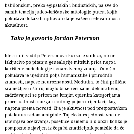
babilonskim, preko egipatskih i budističkih, pa sve do
samih temelja judeo-kršćanske mitologije putem kojih
pokušava dokazati njihovu i dalje važeću relevantnost i
aktualnost.
Tako je govorio Jordan Peterson
Ideja i nit vodilja Petersonova kursa je sinteza, no ne
isključivo po pitanju genealogije mitskih priča nego i
korištene metodologije i znanstvenog znanja. Ono što
pokušava je ujediniti polja humanistike i prirodnih
znanosti, napose neuroznanosti. Međutim, to čini prilično
sramežljivo i šturo, moglo bi se reći samo deklarativno,
zadržavajući se pritom na krnjim opisnim kategorijama
procesualnosti mozga i mutnog pojma orijentacijskog
nagona prema novosti, čija je aktivnost pod pretpostavkom
potaknuta radom amigdale. Taj ekskurs jednostavno ne
ispunjava očekivanja, posebice uzmemo li u obzir koliko je
pompozno najavljen iz čega bi znatiželjnik pomislio da će