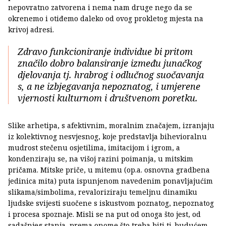
nepovratno zatvorena i nema nam druge nego da se
okrenemo i otiđemo daleko od ovog prokletog mjesta na
krivoj adresi.
Zdravo funkcioniranje individue bi pritom
značilo dobro balansiranje između junačkog
djelovanja tj. hrabrog i odlučnog suočavanja
s, a ne izbjegavanja nepoznatog, i umjerene
vjernosti kulturnom i društvenom poretku.
Slike arhetipa, s afektivnim, moralnim značajem, izranjaju
iz kolektivnog nesvjesnog, koje predstavlja bihevioralnu
mudrost stečenu osjetilima, imitacijom i igrom, a
kondenziraju se, na višoj razini poimanja, u mitskim
pričama. Mitske priče, u mitemu (op.a. osnovna gradbena
jedinica mita) puta ispunjenom navedenim ponavljajućim
slikama/simbolima, revaloriziraju temeljnu dinamiku
ljudske svijesti suočene s iskustvom poznatog, nepoznatog
i procesa spoznaje. Misli se na put od onoga što jest, od
sadašnjeg stanja, prema onome što treba biti tj. budućem