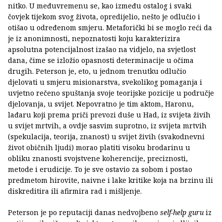
nitko. U međuvremenu se, kao između ostalog i svaki
čovjek tijekom svog života, opredijelio, nešto je odlučio i
otišao u određenom smjeru. Metaforički bi se moglo reći da
je iz anonimnosti, nepoznatosti koju karakterizira
apsolutna potencijalnost izašao na vidjelo, na svjetlost
dana, čime se izložio opasnosti determinacije u očima
drugih. Peterson je, eto, u jednom trenutku odlučio
djelovati u smjeru misionarstva, svekolikog pomaganja i
uvjetno rečeno spuštanja svoje teorijske pozicije u područje
djelovanja, u svijet. Nepovratno je tim aktom, Haronu,
lađaru koji prema priči prevozi duše u Had, iz svijeta živih
u svijet mrtvih, a ovdje sasvim suprotno, iz svijeta mrtvih
(spekulacija, teorija, znanost) u svijet živih (svakodnevni
život običnih ljudi) morao platiti visoku brodarinu u
obliku znanosti svojstvene koherencije, preciznosti,
metode i erudicije. To je sve ostavio za sobom i postao
predmetom hirovite, naivne i lake kritike koja na brzinu ili
diskreditira ili afirmira rad i mišljenje.
Peterson je po reputaciji danas nedvojbeno
self-help guru
iz