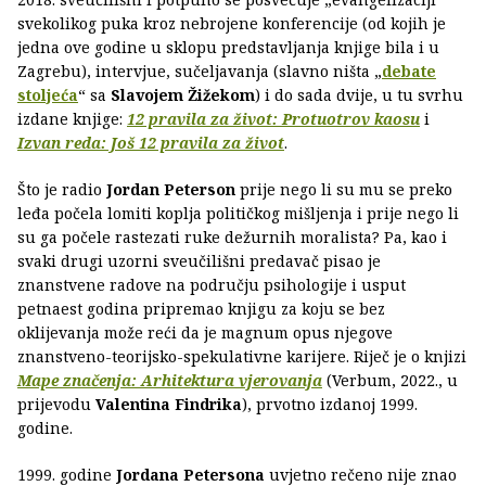
svekolikog puka kroz nebrojene konferencije (od kojih je
jedna ove godine u sklopu predstavljanja knjige bila i u
Zagrebu), intervjue, sučeljavanja (slavno ništa „
debate
stoljeća
“ sa
Slavojem Žižekom
) i do sada dvije, u tu svrhu
izdane knjige:
12 pravila za život: Protuotrov kaosu
i
Izvan reda: Još 12 pravila za život
.
Što je radio
Jordan Peterson
prije nego li su mu se preko
leđa počela lomiti koplja političkog mišljenja i prije nego li
su ga počele rastezati ruke dežurnih moralista? Pa, kao i
svaki drugi uzorni sveučilišni predavač pisao je
znanstvene radove na području psihologije i usput
petnaest godina pripremao knjigu za koju se bez
oklijevanja može reći da je magnum opus njegove
znanstveno-teorijsko-spekulativne karijere. Riječ je o knjizi
Mape značenja: Arhitektura vjerovanja
(Verbum, 2022., u
prijevodu
Valentina Findrika
), prvotno izdanoj 1999.
godine.
1999. godine
Jordana Petersona
uvjetno rečeno nije znao