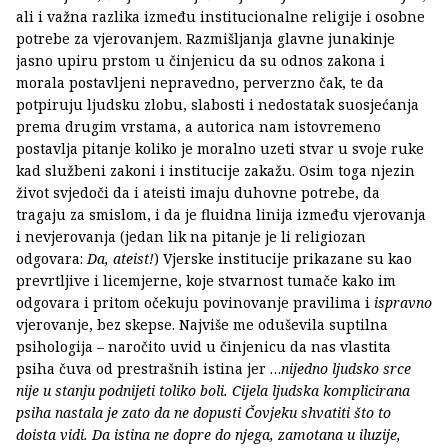
ali i važna razlika između institucionalne religije i osobne
potrebe za vjerovanjem. Razmišljanja glavne junakinje
jasno upiru prstom u činjenicu da su odnos zakona i
morala postavljeni nepravedno, perverzno čak, te da
potpiruju ljudsku zlobu, slabosti i nedostatak suosjećanja
prema drugim vrstama, a autorica nam istovremeno
postavlja pitanje koliko je moralno uzeti stvar u svoje ruke
kad službeni zakoni i institucije zakažu. Osim toga njezin
život svjedoči da i ateisti imaju duhovne potrebe, da
tragaju za smislom, i da je fluidna linija između vjerovanja
i nevjerovanja (jedan lik na pitanje je li religiozan
odgovara:
Da, ateist!
) Vjerske institucije prikazane su kao
prevrtljive i licemjerne, koje stvarnost tumače kako im
odgovara i pritom očekuju povinovanje pravilima i
ispravno
vjerovanje, bez skepse. Najviše me oduševila suptilna
psihologija – naročito uvid u činjenicu da nas vlastita
psiha čuva od prestrašnih istina jer …
nijedno ljudsko srce
nije u stanju podnijeti toliko boli. Cijela ljudska komplicirana
psiha nastala je zato da ne dopusti Čovjeku shvatiti što to
doista vidi. Da istina ne dopre do njega, zamotana u iluzije,