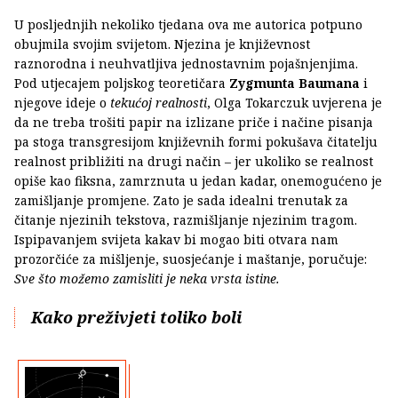
U posljednjih nekoliko tjedana ova me autorica potpuno
obujmila svojim svijetom. Njezina je književnost
raznorodna i neuhvatljiva jednostavnim pojašnjenjima.
Pod utjecajem poljskog teoretičara
Zygmunta Baumana
i
njegove ideje o
tekućoj realnosti
, Olga Tokarczuk uvjerena je
da ne treba trošiti papir na izlizane priče i načine pisanja
pa stoga transgresijom književnih formi pokušava čitatelju
realnost približiti na drugi način – jer ukoliko se realnost
opiše kao fiksna, zamrznuta u jedan kadar, onemogućeno je
zamišljanje promjene. Zato je sada idealni trenutak za
čitanje njezinih tekstova, razmišljanje njezinim tragom.
Ispipavanjem svijeta kakav bi mogao biti otvara nam
prozorčiće za mišljenje, suosjećanje i maštanje, poručuje:
Sve što možemo zamisliti je neka vrsta istine.
Kako preživjeti toliko boli