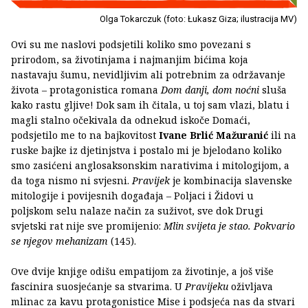
Olga Tokarczuk (foto: Łukasz Giza; ilustracija MV)
Ovi su me naslovi podsjetili koliko smo povezani s
prirodom, sa životinjama i najmanjim bićima koja
nastavaju šumu, nevidljivim ali potrebnim za održavanje
života – protagonistica romana
Dom danji, dom noćni
sluša
kako rastu gljive! Dok sam ih čitala, u toj sam vlazi, blatu i
magli stalno očekivala da odnekud iskoče Domaći,
podsjetilo me to na bajkovitost
Ivane Brlić Mažuranić
ili na
ruske bajke iz djetinjstva i postalo mi je bjelodano koliko
smo zasićeni anglosaksonskim narativima i mitologijom, a
da toga nismo ni svjesni.
Pravijek
je kombinacija slavenske
mitologije i povijesnih događaja – Poljaci i Židovi u
poljskom selu nalaze način za suživot, sve dok Drugi
svjetski rat nije sve promijenio:
Mlin svijeta je stao. Pokvario
se njegov mehanizam
(145).
Ove dvije knjige odišu empatijom za životinje, a još više
fascinira suosjećanje sa stvarima. U
Pravijeku
oživljava
mlinac za kavu protagonistice Mise i podsjeća nas da stvari