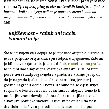
nam trebaju da ne bismo završili kao susjedi protagonistice
romana
Tjeraj svoj plug preko mrtvačkih kostiju
: … ljudi iz
bunara – koji su u njega pali prije puno vremena i sada na
njegovu dnu uređuju svoj život, misleći da je bunar cijeli svijet.
(56)
Književnost – rafinirani način
komunikacije
Što je na svijetu više kopija, to je jača moć originala
, ustvrdila
je ova potpuno originalna spisateljica u
Bjegunima
. Zato mi
je bilo nevjerojatno da je 2019. dobila
Nobelovu nagradu
,
to se čini kao simpatična kozmička omaška,
šum iza zida
posve nerazumljivog svijeta nagrada, a na kraju je ispalo
da je nagrada ipak nekako drugorazredna, jer iste je
godine nagradu dobio i
Peter Handke
pa se cijeli svijet
raspisao o kontroverzama vezanima za njega, o tome je li
mu književnost dovoljno dobra da bi umanjila njegove
sumnjive političke stavove. O njoj su pak pisali da nosi
dredlokse, da živi u prirodi, ne jede meso, dakle puno