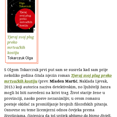
Tjeraj svoj plug
preko
mrtvačkih
kostiju
Tokarczuk Olga
S Olgom Tokarczuk prvi put sam se susrela kad sam prije
nekoliko godina čitala njezin roman
Tjeraj svoj plug preko
mrtvačkih kostiju
(prev.
Mladen Martić
, Naklada Ljevak,
2013.) koji autorica naziva detektivskim, no ljubitelji žanra
mogli bi biti navedeni na krivi trag. Život starije žene u
provinciji, naoko posve nezanimljiv, u ovom romanu
postaje okidač za promišljanje brojnih filozofskih pitanja.
Osnovne su teme licemjerni odnos čovjeka prema
životinjama, činjenica da još uvijek
ubijamo da bismo živjeli
,