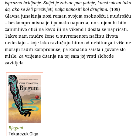
isprazno brbljanje. Svijet je zatvor pun patnje, konstruiran tako
da, ako se želi preživjeti, valja nanositi bol drugima.
(109)
Glavna junakinja nosi roman svojom osobnošću i mudrošću
– beskompromisna je i pomalo naporna, no s njom bi bilo
zanimljivo otići na kavu ili na vikend i dosita se napričati.
Takve nam mudre žene u suvremenom načinu života
nedostaju – koje lako razlučuju bitno od nebitnoga i više ne
moraju raditi kompromise, pa konačno zaista i govore što
misle. Za vrijeme čitanja na toj sam joj vrsti slobode
zavidjela.
Bjeguni
Tokarczuk Olga