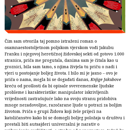
Čim sam otvorila taj pomno istraženi roman o
osamnaestostoljetnom poljskom vjerskom vođi Jakubu
Franku i njegovoj heretičnoj židovskoj sekti od gotovo 1.000
stranica, priča me progutala, danima sam je čitala kao u
groznici, bila sam tamo, s njima živjela tu priču o nadi i
vjeri u postojanje boljeg života. I bilo mi je jasno – ovo je
priča o nama, mogla bi se događati danas,
Knjige Jakubove
kreću od prošlosti da bi opisale svevremenske ljudske
probleme i karakteristike: manipulator iskrivljenih
vrijednosti zastrašujuće lako na svoju stranu pridobiva
mnoge nezadovoljne, razočarane ljude u potrazi za boljim
životom. Priča o grupi Židova koji žele prijeći na
katoličanstvo kako bi se domogli boljeg položaja u društvu i
prestali biti autsajderi univerzalni je narativ o