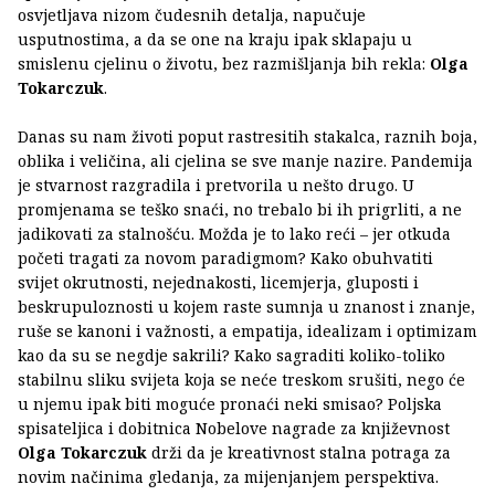
osvjetljava nizom čudesnih detalja, napučuje
usputnostima, a da se one na kraju ipak sklapaju u
smislenu cjelinu o životu, bez razmišljanja bih rekla:
Olga
Tokarczuk
.
Danas su nam životi poput rastresitih stakalca, raznih boja,
oblika i veličina, ali cjelina se sve manje nazire. Pandemija
je stvarnost razgradila i pretvorila u nešto drugo. U
promjenama se teško snaći, no trebalo bi ih prigrliti, a ne
jadikovati za stalnošću. Možda je to lako reći – jer otkuda
početi tragati za novom paradigmom? Kako obuhvatiti
svijet okrutnosti, nejednakosti, licemjerja, gluposti i
beskrupuloznosti u kojem raste sumnja u znanost i znanje,
ruše se kanoni i važnosti, a empatija, idealizam i optimizam
kao da su se negdje sakrili? Kako sagraditi koliko-toliko
stabilnu sliku svijeta koja se neće treskom srušiti, nego će
u njemu ipak biti moguće pronaći neki smisao? Poljska
spisateljica i dobitnica Nobelove nagrade za književnost
Olga Tokarczuk
drži da je kreativnost stalna potraga za
novim načinima gledanja, za mijenjanjem perspektiva.