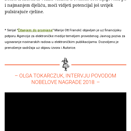
i najmanjem djeliću, moći vidjeti potencijal još uvijek
pulsirajuće cjeline.
* Serijal "
Čitanjem do promjene
" Marije Ott Franolić objavljen je uz financijsku
potporu Agencije za elektroničke medije temeljem provedenog Javnog poziva za
ugovaranje novinarskih radova u elektroničkim publikacijama. Dozvoljeno je
prenošenje sadržaja uz objavu izvora i Autorice.
– OLGA TOKARCZUK, INTERVJU POVODOM
NOBELOVE NAGRADE 2018. –