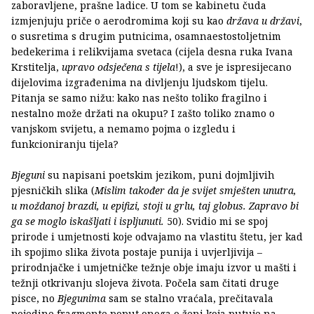
zaboravljene, prašne ladice. U tom se kabinetu čuda
izmjenjuju priče o aerodromima koji su kao
država u državi
,
o susretima s drugim putnicima, osamnaestostoljetnim
bedekerima i relikvijama svetaca (cijela desna ruka Ivana
Krstitelja,
upravo odsječena s tijela
!), a sve je ispresijecano
dijelovima izgrađenima na divljenju ljudskom tijelu.
Pitanja se samo nižu: kako nas nešto toliko fragilno i
nestalno može držati na okupu? I zašto toliko znamo o
vanjskom svijetu, a nemamo pojma o izgledu i
funkcioniranju tijela?
Bjeguni
su napisani poetskim jezikom, puni dojmljivih
pjesničkih slika (
Mislim također da je svijet smješten unutra,
u moždanoj brazdi, u epifizi, stoji u grlu, taj globus. Zapravo bi
ga se moglo iskašljati i ispljunuti.
50). Svidio mi se spoj
prirode i umjetnosti koje odvajamo na vlastitu štetu, jer kad
ih spojimo slika života postaje punija i uvjerljivija –
prirodnjačke i umjetničke težnje obje imaju izvor u mašti i
težnji otkrivanju slojeva života. Počela sam čitati druge
pisce, no
Bjegunima
sam se stalno vraćala, prečitavala
pojedine fragmente poput onoga o ženi koja putuje na