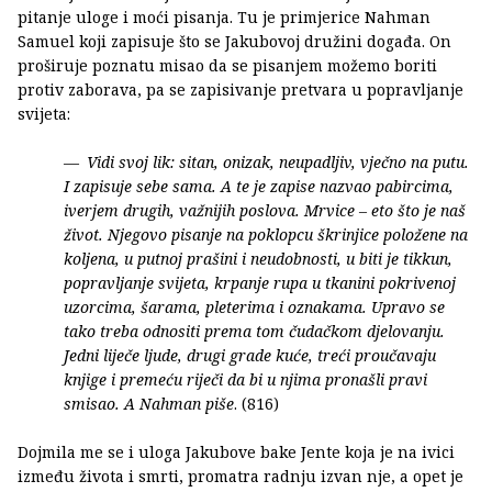
pitanje uloge i moći pisanja. Tu je primjerice Nahman
Samuel koji zapisuje što se Jakubovoj družini događa. On
proširuje poznatu misao da se pisanjem možemo boriti
protiv zaborava, pa se zapisivanje pretvara u popravljanje
svijeta:
Vidi svoj lik: sitan, onizak, neupadljiv, vječno na putu.
I zapisuje sebe sama. A te je zapise nazvao pabircima,
iverjem drugih, važnijih poslova. Mrvice – eto što je naš
život. Njegovo pisanje na poklopcu škrinjice položene na
koljena, u putnoj prašini i neudobnosti, u biti je tikkun,
popravljanje svijeta, krpanje rupa u tkanini pokrivenoj
uzorcima, šarama, pleterima i oznakama. Upravo se
tako treba odnositi prema tom čudačkom djelovanju.
Jedni liječe ljude, drugi grade kuće, treći proučavaju
knjige i premeću riječi da bi u njima pronašli pravi
smisao. A Nahman piše
. (816)
Dojmila me se i uloga Jakubove bake Jente koja je na ivici
između života i smrti, promatra radnju izvan nje, a opet je