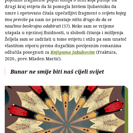
drugi kraj svijeta da bi pomogla bivšem ljubavniku da
umre i opetovano čitala upečatljivi fragment o
svijetu kojeg
ima previše
pa nam ne preostaje
ništa drugo do da se
naučimo beskrajno odabirati
(57). Neko sam se vrijeme
utapala u njezinoj fluidnosti, u slobodi čitanja i mišljenja.
Željela sam se zadržati u tome svijetu i stilu pa sam unatoč
vlastitom otporu prema dugačkim povijesnim romanima
odlučila posegnuti za
Knjigama Jakubovim
(Fraktura,
2020., prev. Mladen Martić).
Bunar ne smije biti naš cijeli svijet