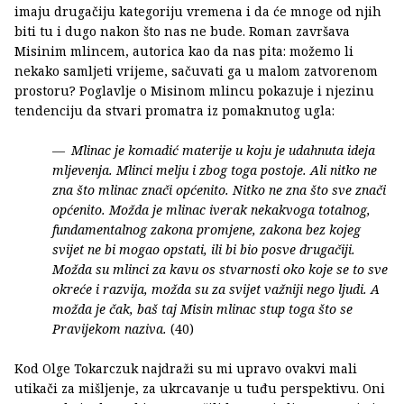
imaju drugačiju kategoriju vremena i da će mnoge od njih
biti tu i dugo nakon što nas ne bude. Roman završava
Misinim mlincem, autorica kao da nas pita: možemo li
nekako samljeti vrijeme, sačuvati ga u malom zatvorenom
prostoru? Poglavlje o Misinom mlincu pokazuje i njezinu
tendenciju da stvari promatra iz pomaknutog ugla:
Mlinac je komadić materije u koju je udahnuta ideja
mljevenja. Mlinci melju i zbog toga postoje. Ali nitko ne
zna što mlinac znači općenito. Nitko ne zna što sve znači
općenito. Možda je mlinac iverak nekakvoga totalnog,
fundamentalnog zakona promjene, zakona bez kojeg
svijet ne bi mogao opstati, ili bi bio posve drugačiji.
Možda su mlinci za kavu os stvarnosti oko koje se to sve
okreće i razvija, možda su za svijet važniji nego ljudi. A
možda je čak, baš taj Misin mlinac stup toga što se
Pravijekom naziva.
(40)
Kod Olge Tokarczuk najdraži su mi upravo ovakvi mali
utikači za mišljenje, za ukrcavanje u tuđu perspektivu. Oni