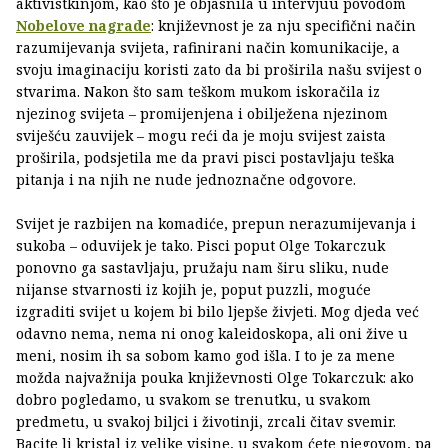
aktivistkinjom, kao što je objasnila u intervjuu povodom
Nobelove nagrade
: književnost je za nju specifični način
razumijevanja svijeta, rafinirani način komunikacije, a
svoju imaginaciju koristi zato da bi proširila našu svijest o
stvarima. Nakon što sam teškom mukom iskoračila iz
njezinog svijeta – promijenjena i obilježena njezinom
sviješću zauvijek – mogu reći da je moju svijest zaista
proširila, podsjetila me da pravi pisci postavljaju teška
pitanja i na njih ne nude jednoznačne odgovore.
Svijet je razbijen na komadiće, prepun nerazumijevanja i
sukoba – oduvijek je tako. Pisci poput Olge Tokarczuk
ponovno ga sastavljaju, pružaju nam širu sliku, nude
nijanse stvarnosti iz kojih je, poput puzzli, moguće
izgraditi svijet u kojem bi bilo ljepše živjeti. Mog djeda već
odavno nema, nema ni onog kaleidoskopa, ali oni žive u
meni, nosim ih sa sobom kamo god išla. I to je za mene
možda najvažnija pouka književnosti Olge Tokarczuk: ako
dobro pogledamo, u svakom se trenutku, u svakom
predmetu, u svakoj biljci i životinji, zrcali čitav svemir.
Bacite li kristal iz velike visine, u svakom ćete njegovom, pa