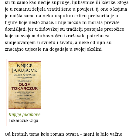
su tu samo kao nečije supruge, ljubavnice ili kćerke. Stoga
je u romanu željela vratiti žene u povijest, tj. one o kojima
je naišla samo na neku usputnu crticu pretvorila je u
figure koje nešto znače. I nije možda ni morala previše
domišljati, jer u židovskoj su tradiciji postojale proročice
koje su svojom duhovnošću izražavale potrebu za
sudjelovanjem u svijetu i životu, a neke od njih su
značajno utjecale na događaje u svojoj okolini.
Knjige Jakubove
Tokarczuk Olga
Od brojnih tema koje roman otvara – meni je bilo važno