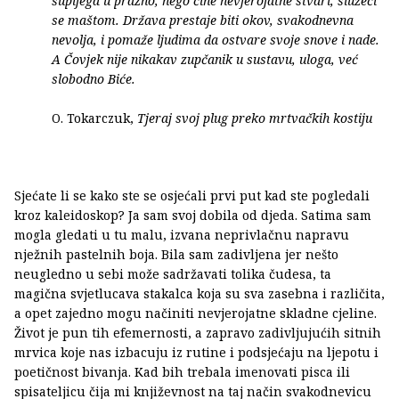
šupljega u prazno, nego čine nevjerojatne stvari, služeći
se maštom. Država prestaje biti okov, svakodnevna
nevolja, i pomaže ljudima da ostvare svoje snove i nade.
A Čovjek nije nikakav zupčanik u sustavu, uloga, već
slobodno Biće.
O. Tokarczuk,
Tjeraj svoj plug preko mrtvačkih kostiju
Sjećate li se kako ste se osjećali prvi put kad ste pogledali
kroz kaleidoskop? Ja sam svoj dobila od djeda. Satima sam
mogla gledati u tu malu, izvana neprivlačnu napravu
nježnih pastelnih boja. Bila sam zadivljena jer nešto
neugledno u sebi može sadržavati tolika čudesa, ta
magična svjetlucava stakalca koja su sva zasebna i različita,
a opet zajedno mogu načiniti nevjerojatne skladne cjeline.
Život je pun tih efemernosti, a zapravo zadivljujućih sitnih
mrvica koje nas izbacuju iz rutine i podsjećaju na ljepotu i
poetičnost bivanja. Kad bih trebala imenovati pisca ili
spisateljicu čija mi književnost na taj način svakodnevicu