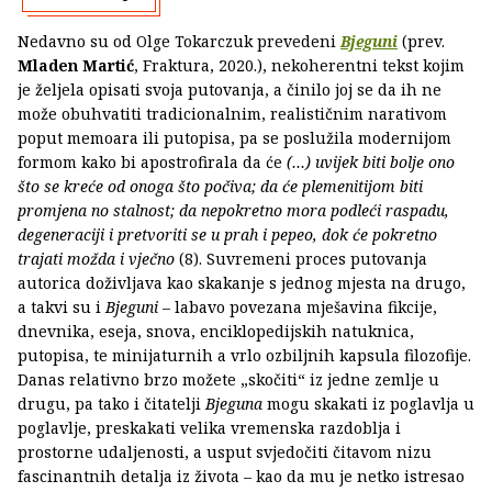
Nedavno su od Olge Tokarczuk prevedeni
Bjeguni
(prev.
Mladen Martić
, Fraktura, 2020.), nekoherentni tekst kojim
je željela opisati svoja putovanja, a činilo joj se da ih ne
može obuhvatiti tradicionalnim, realističnim narativom
poput memoara ili putopisa, pa se poslužila modernijom
formom kako bi apostrofirala da će
(…)
uvijek biti bolje ono
što se kreće od onoga što počiva; da će plemenitijom biti
promjena no stalnost; da nepokretno mora podleći raspadu,
degeneraciji i pretvoriti se u prah i pepeo, dok će pokretno
trajati možda i vječno
(8). Suvremeni proces putovanja
autorica doživljava kao skakanje s jednog mjesta na drugo,
a takvi su i
Bjeguni
– labavo povezana mješavina fikcije,
dnevnika, eseja, snova, enciklopedijskih natuknica,
putopisa, te minijaturnih a vrlo ozbiljnih kapsula filozofije.
Danas relativno brzo možete „skočiti“ iz jedne zemlje u
drugu, pa tako i čitatelji
Bjeguna
mogu skakati iz poglavlja u
poglavlje, preskakati velika vremenska razdoblja i
prostorne udaljenosti, a usput svjedočiti čitavom nizu
fascinantnih detalja iz života – kao da mu je netko istresao