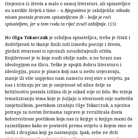
činjenica iz života a malo o samoj literaturi, ali spisateljice
su navikle živjeti s time – u
Bjegunima
je zabilježila:
nikada
nisam postala pravom spisateljicom ili – bolje je reći
spisateljem, jer u tom rodu ta riječ zvuči ozbiljnije.
(15)
No
Olga Tokarczuk
je ozbiljna spisateljica, treba je čitati i
doživljavati to tkanje finih niti između poezije i života,
gledati stvarnost iz njezinih neuobičajenih očišta.
Književnost je to koja nudi obilje nade, a ne hrani nas
ideologijom na žlicu. Teško je spojiti dobru literaturu i
ideologiju, puno je pisaca koji nas u nešto uvjeravaju,
manje ili više uspješno nam nameću svoj stav o svijetu, pa
nas i iritiraju jer im je umjetnost od silne želje za
kritičnošću postala izlišna ili je nikad nije ni bilo. No težnja
tematiziranju tema koje je žuljaju u stvarnosti nije naštetila
umjetničkom, poetskom izražaju Olge Tokarczuk, a njezina
potraga za novim formama zapravo je rezultirala dosta
koherentnom poetikom koja nas iz knjige u knjigu mami da
razmišljamo kako se postaviti prema svijetu u kojem smo se
našli i drugima koji ga nastanjuju. Ipak, sebe ne drži