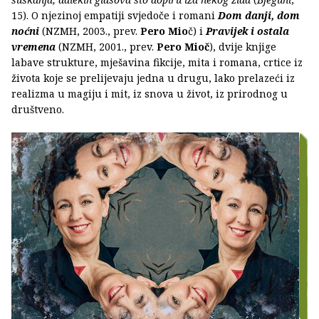
15). O njezinoj empatiji svjedoče i romani
Dom danji, dom
noćni
(NZMH, 2003., prev.
Pero Mio
č) i
Pravijek i ostala
vremena
(NZMH, 2001., prev.
Pero Mioč
), dvije knjige
labave strukture, mješavina fikcije, mita i romana, crtice iz
života koje se prelijevaju jedna u drugu, lako prelazeći iz
realizma u magiju i mit, iz snova u život, iz prirodnog u
društveno.