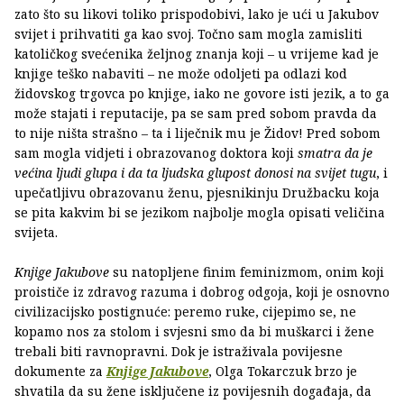
zato što su likovi toliko prispodobivi, lako je ući u Jakubov
svijet i prihvatiti ga kao svoj. Točno sam mogla zamisliti
katoličkog svećenika željnog znanja koji – u vrijeme kad je
knjige teško nabaviti – ne može odoljeti pa odlazi kod
židovskog trgovca po knjige, iako ne govore isti jezik, a to ga
može stajati i reputacije, pa se sam pred sobom pravda da
to nije ništa strašno – ta i liječnik mu je Židov! Pred sobom
sam mogla vidjeti i obrazovanog doktora koji
smatra da je
većina ljudi glupa i da ta ljudska glupost donosi na svijet tugu
, i
upečatljivu obrazovanu ženu, pjesnikinju Družbacku koja
se pita kakvim bi se jezikom najbolje mogla opisati veličina
svijeta.
Knjige Jakubove
su natopljene finim feminizmom, onim koji
proističe iz zdravog razuma i dobrog odgoja, koji je osnovno
civilizacijsko postignuće: peremo ruke, cijepimo se, ne
kopamo nos za stolom i svjesni smo da bi muškarci i žene
trebali biti ravnopravni. Dok je istraživala povijesne
dokumente za
Knjige Jakubove
, Olga Tokarczuk brzo je
shvatila da su žene isključene iz povijesnih događaja, da