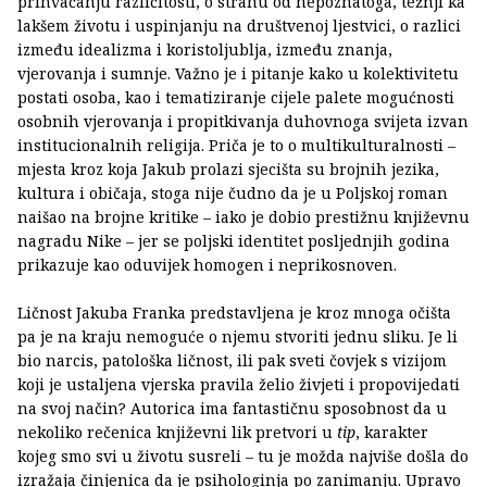
prihvaćanju različitosti, o strahu od nepoznatoga, težnji ka
lakšem životu i uspinjanju na društvenoj ljestvici, o razlici
između idealizma i koristoljublja, između znanja,
vjerovanja i sumnje. Važno je i pitanje kako u kolektivitetu
postati osoba, kao i tematiziranje cijele palete mogućnosti
osobnih vjerovanja i propitkivanja duhovnoga svijeta izvan
institucionalnih religija. Priča je to o multikulturalnosti –
mjesta kroz koja Jakub prolazi sjecišta su brojnih jezika,
kultura i običaja, stoga nije čudno da je u Poljskoj roman
naišao na brojne kritike – iako je dobio prestižnu književnu
nagradu Nike – jer se poljski identitet posljednjih godina
prikazuje kao oduvijek homogen i neprikosnoven.
Ličnost Jakuba Franka predstavljena je kroz mnoga očišta
pa je na kraju nemoguće o njemu stvoriti jednu sliku. Je li
bio narcis, patološka ličnost, ili pak sveti čovjek s vizijom
koji je ustaljena vjerska pravila želio živjeti i propovijedati
na svoj način? Autorica ima fantastičnu sposobnost da u
nekoliko rečenica književni lik pretvori u
tip
, karakter
kojeg smo svi u životu susreli – tu je možda najviše došla do
izražaja činjenica da je psihologinja po zanimanju. Upravo