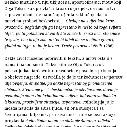
nekako mistično u nju uključena, apostrofirajući motiv koji
Olga Tokarczuk provlači i kroz druga djela, da nas mrtvi
zapravo nikada ne napuštaju. Jenta zaključuje da su
mrtvima grobovi beskorisni: …
Gledaju na svijet kao kroz
prozorčić, pogledavaju ga i neprestano bi nešto od toga svijeta
htjeli. Jenta pokušava shvatiti što znače ti izrazi lica, što znače
te geste, i na kraju zna: mrtvi bi htjeli da se o njima govori,
gladni su toga, to im je hrana. Traže pozornost živih.
(286)
Dakle život možemo popraviti u tekstu, a mrtvi ostaju s
nama i nakon smrti! Takve sitnice Olgu Tokarczuk
pokazuju kao tankoćutnu naratoricu: povodom primanja
Nobelove nagrade, ustvrdila je da je tankoćutnost
umjetnost
utjelovljenja, empatije, pa dakle neprestanog pronalaženja
sličnosti. Stvaranje priče beskonačno je oživljavanje, davanje
postojanja svim tim krhotinama svijeta, kakvima su ljudska
iskustva, proživljene situacije, uspomene.
Psihologija ju je
možda naučila da sluša ljude, ali ona suosjeća i sa
životinjama, biljkama, pa i stvarima – nije se bez razloga
proglasila
čudovišnim uhom za slušanje šumova, odjeka i
šuškanja; dalekih glasova što dopiru iza nekog zida
(
Bjeguni
,