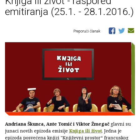
Knjiga ili život - raspored
emitiranja (25.1. - 28.1.2016.)
Preporuči članak
Andriana Škunca, Ante Tomić i Viktor Žmegač
glavni su
junaci novih epizoda emisije
Knjiga ili život
. Jedna je
epizoda posvećena knjizi "Književni prostor“ francuskog