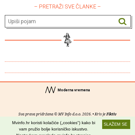
– PRETRAŽI SVE ČLANKE –
Moderna vremena
Sva prava pridržana © MV Info d.o.o. 2026. • Kriv je
Fiktiv
Mvinfo.hr koristi kolačiće („cookies“) kako bi
SLAŽEM SE
O nama
•
Pomoć
•
Uvjeti korištenja
•
RSS kanali
vam pružio bolje korisničko iskustvo.