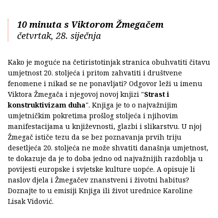
10 minuta s Viktorom Žmegačem
četvrtak, 28. siječnja
Kako je moguće na četiristotinjak stranica obuhvatiti čitavu
umjetnost 20. stoljeća i pritom zahvatiti i društvene
fenomene i nikad se ne ponavljati? Odgovor leži u imenu
Viktora Žmegača i njegovoj novoj knjizi "
Strast i
konstruktivizam duha
". Knjiga je to o najvažnijim
umjetničkim pokretima prošlog stoljeća i njihovim
manifestacijama u književnosti, glazbi i slikarstvu. U njoj
Žmegač ističe tezu da se bez poznavanja prvih triju
desetljeća 20. stoljeća ne može shvatiti današnja umjetnost,
te dokazuje da je to doba jedno od najvažnijih razdoblja u
povijesti europske i svjetske kulture uopće. A opisuje li
naslov djela i Žmegačev znanstveni i životni habitus?
Doznajte to u emisiji Knjiga ili život urednice Karoline
Lisak Vidović.