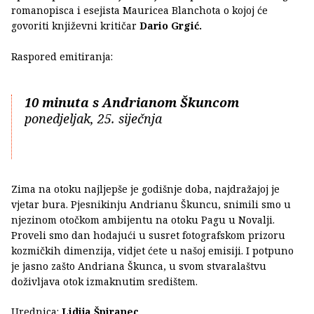
romanopisca i esejista Mauricea Blanchota
o kojoj će
govoriti književni kritičar
Dario Grgić.
Raspored emitiranja:
10 minuta s Andrianom Škuncom
ponedjeljak, 25. siječnja
Zima na otoku najljepše je godišnje doba, najdražajoj je
vjetar bura. Pjesnikinju Andrianu Škuncu, snimili smo u
njezinom otočkom ambijentu na otoku Pagu u Novalji.
Proveli smo dan hodajući u susret fotografskom prizoru
kozmičkih dimenzija, vidjet ćete u našoj emisiji. I potpuno
je jasno zašto Andriana Škunca, u svom stvaralaštvu
doživljava otok izmaknutim središtem.
Urednica:
Lidija Špiranec