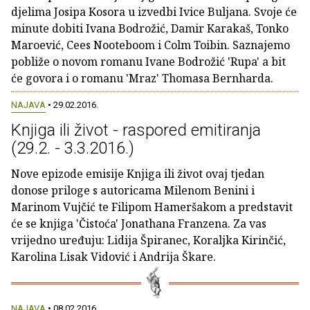
djelima Josipa Kosora u izvedbi Ivice Buljana. Svoje će
minute dobiti Ivana Bodrožić, Damir Karakaš, Tonko
Maroević, Cees Nooteboom i Colm Toibin. Saznajemo
pobliže o novom romanu Ivane Bodrožić 'Rupa' a bit
će govora i o romanu 'Mraz' Thomasa Bernharda.
NAJAVA
• 29.02.2016.
Knjiga ili život - raspored emitiranja
(29.2. - 3.3.2016.)
Nove epizode emisije Knjiga ili život ovaj tjedan
donose priloge s autoricama Milenom Benini i
Marinom Vujčić te Filipom Hameršakom a predstavit
će se knjiga 'Čistoća' Jonathana Franzena. Za vas
vrijedno uređuju: Lidija Špiranec, Koraljka Kirinčić,
Karolina Lisak Vidović i Andrija Škare.
NAJAVA
• 08.02.2016.