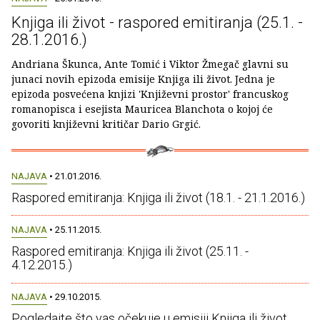
Knjiga ili život - raspored emitiranja (25.1. -
28.1.2016.)
Andriana Škunca, Ante Tomić i Viktor Žmegač glavni su
junaci novih epizoda emisije Knjiga ili život. Jedna je
epizoda posvećena knjizi 'Književni prostor' francuskog
romanopisca i esejista Mauricea Blanchota o kojoj će
govoriti književni kritičar Dario Grgić.
NAJAVA
• 21.01.2016.
Raspored emitiranja: Knjiga ili život (18.1. - 21.1.2016.)
NAJAVA
• 25.11.2015.
Raspored emitiranja: Knjiga ili život (25.11. -
4.12.2015.)
NAJAVA
• 29.10.2015.
Pogledajte što vas očekuje u emisiji Knjiga ili život