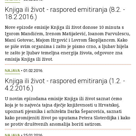
Knjiga ili život - raspored emitiranja (8.2. -
18.2.2016.)
Nove epizode emisije Knjiga ili život donose 10 minuta s
Igorom Mandićem, Irenom Matijašević, Ioanom Parvulescu,
Mani Gotovac, Majom Hrgović i Lovrom Škopljancem. Kako
se piše svim organima i zašto je pismo crno, a ljubav bijela
te zašto je ljubav temeljna energija života, odgovore zna
emisija Knjiga ili život.
NAJAVA
• 01.02.2016.
Knjiga ili život - raspored emitiranja (1.2. -
4.2.2016.)
U novim epizodama emisije Knjiga ili život saznat ćemo
koja je to najveća tajna dječje književnosti u Hrvatskoj,
upoznati pjesnika i arhitekta Darka Šeparovića, saznati
kako promijeniti život po uputama Petera Sloterdijka i kako
se protiv društvenih anomalija boriti satirom.
NAJAVA
• 25.01.2016.