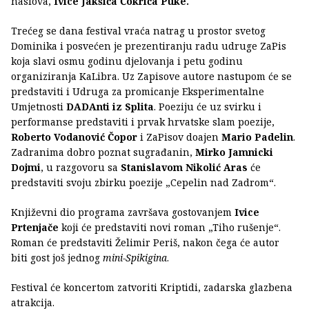
naslova,
Ivice Jakšića Čokrića Puke.
Trećeg se dana festival vraća natrag u prostor svetog
Dominika i posvećen je prezentiranju radu udruge ZaPis
koja slavi osmu godinu djelovanja i petu godinu
organiziranja KaLibra. Uz Zapisove autore nastupom će se
predstaviti i Udruga za promicanje Eksperimentalne
Umjetnosti
DADAnti iz Splita
. Poeziju će uz svirku i
performanse predstaviti i prvak hrvatske slam poezije,
Roberto Vodanović Čopor
i ZaPisov doajen
Mario Padelin
.
Zadranima dobro poznat sugrađanin,
Mirko Jamnicki
Dojmi
, u razgovoru sa
Stanislavom
Nikolić Aras
će
predstaviti svoju zbirku poezije „Cepelin nad Zadrom“.
Književni dio programa završava gostovanjem
Ivice
Prtenjače
koji će predstaviti novi roman „Tiho rušenje“.
Roman će predstaviti Želimir Periš, nakon čega će autor
biti gost još jednog
mini-Spikigina
.
Festival će koncertom zatvoriti Kriptidi, zadarska glazbena
atrakcija.