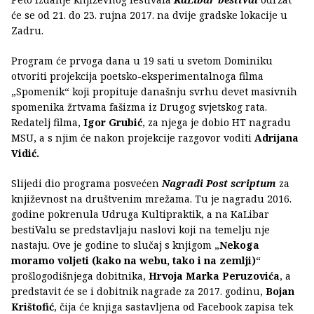
će se od 21. do 23. rujna 2017. na dvije gradske lokacije u
Zadru.
Program će prvoga dana u 19 sati u svetom Dominiku
otvoriti projekcija poetsko-eksperimentalnoga filma
„Spomenik“ koji propituje današnju svrhu devet masivnih
spomenika žrtvama fašizma iz Drugog svjetskog rata.
Redatelj filma,
Igor Grubić
, za njega je dobio HT nagradu
MSU, a s njim će nakon projekcije razgovor voditi
Adrijana
Vidić.
Slijedi dio programa posvećen
Nagradi Post scriptum
za
književnost na društvenim mrežama. Tu je nagradu 2016.
godine pokrenula Udruga Kultipraktik, a na KaLibar
bestiValu se predstavljaju naslovi koji na temelju nje
nastaju. Ove je godine to slučaj s knjigom „
Nekoga
moramo voljeti (kako na webu, tako i na zemlji)
“
prošlogodišnjega dobitnika,
Hrvoja Marka Peruzovića
, a
predstavit će se i dobitnik nagrade za 2017. godinu,
Bojan
Krištofić
, čija će knjiga sastavljena od Facebook zapisa tek