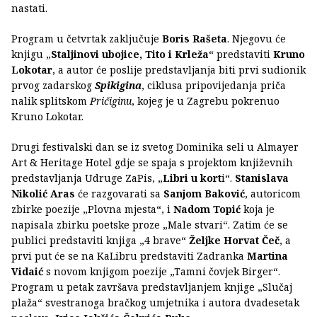
nastati.
Program u četvrtak zaključuje
Boris Rašeta
. Njegovu će
knjigu „
Staljinovi ubojice, Tito i Krleža
“ predstaviti
Kruno
Lokotar
, a autor će poslije predstavljanja biti prvi sudionik
prvog zadarskog
Spikigina
, ciklusa pripovijedanja priča
nalik splitskom
Pričiginu
, kojeg je u Zagrebu pokrenuo
Kruno Lokotar.
Drugi festivalski dan se iz svetog Dominika seli u Almayer
Art & Heritage Hotel gdje se spaja s projektom književnih
predstavljanja Udruge ZaPis, „
Libri u kort
i“.
Stanislava
Nikolić Aras
će razgovarati sa
Sanjom Baković
, autoricom
zbirke poezije „Plovna mjesta“, i
Nadom Topić
koja je
napisala zbirku poetske proze „Male stvari“. Zatim će se
publici predstaviti knjiga „4 brave“
Željke Horvat Čeč
, a
prvi put će se na KaLibru predstaviti Zadranka
Martina
Vidaić
s novom knjigom poezije „Tamni čovjek Birger“.
Program u petak završava predstavljanjem knjige „Slučaj
plaža“ svestranoga bračkog umjetnika i autora dvadesetak