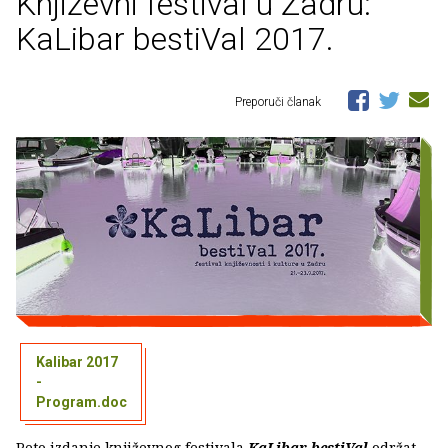
Književni festival u Zadru:
KaLibar bestiVal 2017.
Preporuči članak
Kalibar 2017
-
Program.doc
Peto izdanje književnog festivala
KaLibar bestiVal
održat