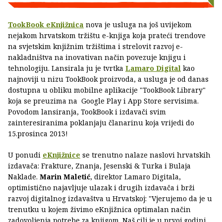
TookBook eKnjižnica
nova je usluga na još uvijekom
nejakom hrvatskom tržištu e-knjiga koja prateći trendove
na svjetskim knjižnim tržištima i strelovit razvoj e-
nakladništva na inovativan način povezuje knjigu i
tehnologiju. Lansirala ju je tvrtka
Lamaro Digital
kao
najnoviji u nizu TookBook proizvoda, a usluga je od danas
dostupna u obliku mobilne aplikacije "TookBook Library"
koja se preuzima na Google Play i App Store servisima.
Povodom lansiranja, TookBook i izdavači svim
zainteresiranima poklanjaju članarinu koja vrijedi do
15.prosinca 2013!
U ponudi
eKnjižnice
se trenutno nalaze naslovi hrvatskih
izdavača: Frakture, Znanja, Jesenski & Turka i Bulaja
Naklade.
Marin Maletić
, direktor Lamaro Digitala,
optimistično najavljuje ulazak i drugih izdavača i brži
razvoj digitalnog izdavaštva u Hrvatskoj: "Vjerujemo da je u
trenutku u kojem živimo eKnjižnica optimalan način
zadovoljenja potrebe za knjigom. Naš cilj je u prvoj godini