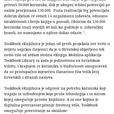
privući 20.000 korisnika, dok je ukupni tržišni potencijal po
našim procjenama 150.000. Puna realizacija tog potencijala
dobrim djelom će ovisiti i o angažmanu izdavača, odnosno
atraktivnosti i broju knjiga u ponudi. Obzirom da 150.000
korisnika znači svježih 40 mil. kn godišnje u izdavačkoj
branši, ne sumnjamo u njihov dobar odaziv. ".
TookBook eKnjižnica je jedan od prvih projekata ove vrste u
svijetu usprkos činjenici da je u Hrvatskoj objavljeno tek
nešto više od sedam stotina eKnjiga. Mobilna aplikacija
Tookbook Library za sada je jedinstvena na hrvatskom
tržištu, i krajnjem će korisniku u budućnosti omogućavati
da uz pristupačnu mjesečnu članarinu čita velik broj
hrvatskih i stranih naslova.
TookBook eKnjižnica je odgovor na potrebu korisnika koji
tragaju za uzbuđenjem koje pruža tehnologija i za mirom
kojeg omogućuje prostor knjižnice. A za one kojima je
digitalna povezanost pitanje životnog stila, TookBook
omogučuje povezivanje sa smislom!