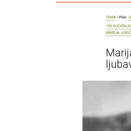
TEMA
• Piše:
J
150 GODIŠNJ
MARIJA JURI
Marij
ljuba