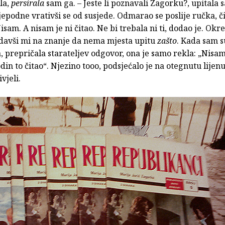
ila,
persirala
sam ga. – Jeste li poznavali Zagorku?, upitala 
jepodne vrativši se od susjede. Odmarao se poslije ručka, či
Nisam. A nisam je ni čitao. Ne bi trebala ni ti, dodao je. Okr
a davši mi na znanje da nema mjesta upitu
zašto
. Kada sam su
, prepričala starateljev odgovor, ona je samo rekla: „Nisam
din to čitao“. Njezino tooo, podsjećalo je na otegnutu lijen
vjeli.