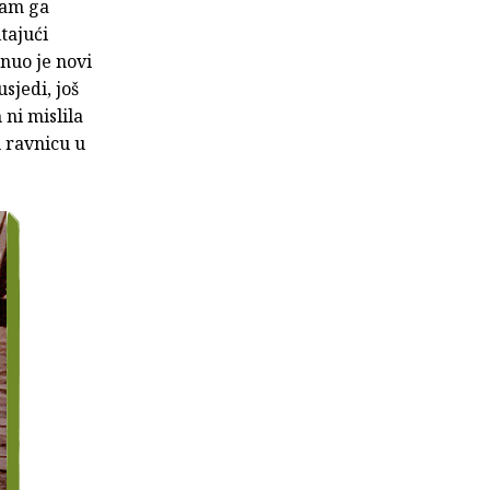
sam ga
tajući
enuo je novi
sjedi, još
 ni mislila
u ravnicu u