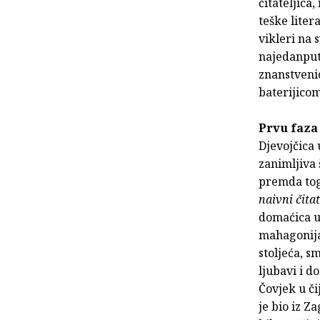
čitateljic
teške litera
vikleri na 
najedanput
znanstvenic
baterijico
Prvu faza
Djevojčica 
zanimljiva 
premda toga
naivni čitat
domaćica u
mahagonija
stoljeća, s
ljubavi i 
Čovjek u č
je bio iz Z