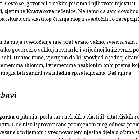
ti. Često se, govoreći o nekim piscima i njihovom mjestu u
i, sjetim te
Kravarove
rečenice. Ne samo da sam dovoljno 
pa iskustvom vlastitog čitanja mogu svjedočiti i o recepciji
 da moje svjedočenje nije pretjerano važno, svjesna sam i
kako govoreći o velikoj novinarki i vrijednoj književnici 
 sebi. Unatoč tome, vjerujem da bi ispovijed o jednoj čitate
vremenima sklonim, i vremenima nesklonim onoj prema kojo
mogla biti zanimljiva mlađim spisateljicama. Baš njima.
jubavi
gorka
u pitanju, pošla sam nekoliko vlastitih čitateljskih r
 tri.
One nisu isprovocirane promjenom mog odnosa prema
vezane s prijemom i vrednovanjem njezina djela u očima s