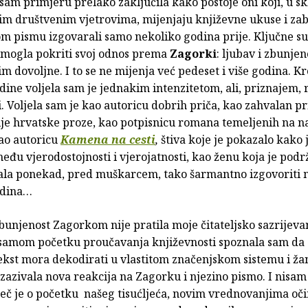
am primjeru prelako zaključila kako postoje oni koji, u sk
m društvenim vjetrovima, mijenjaju književne ukuse i zab
tom pismu izgovarali samo nekoliko godina prije. Ključne su 
 mogla pokriti svoj odnos prema
Zagorki
: ljubav i zbunje
vim dovoljne. I to se ne mijenja već pedeset i više godina. Kr
dine voljela sam je jednakim intenzitetom, ali, priznajem, r
i. Voljela sam je kao autoricu dobrih priča, kao zahvalan p
cije hrvatske proze, kao potpisnicu romana temeljenih na n
kao autoricu
Kamena na cesti
,
štiva koje je pokazalo kako 
eđu vjerodostojnosti i vjerojatnosti, kao ženu koja je pod
znala ponekad, pred muškarcem, tako šarmantno izgovoriti 
godina…
unjenost Zagorkom nije pratila moje čitateljsko sazrijevan
samom početku proučavanja književnosti spoznala sam da 
ekst mora dekodirati u vlastitom značenjskom sistemu i ža
zazivala nova reakcija na Zagorku i njezino pismo. I nisam
iječ je o početku našeg tisućljeća, novim vrednovanjima oč