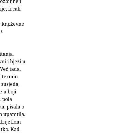
zbiljne i
je, frcali
, književne
 s
tanja.
ni i bježi u
 Već tada,
i termin
a susjeda,
e u boji
d pola
a, pisala o
m upamtila.
drijetlom
etko. Kad