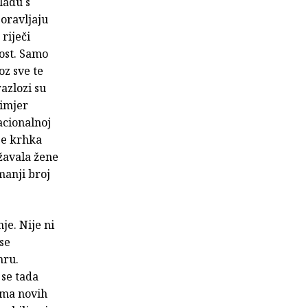
ladu s
oravljaju
riječi
nost. Samo
oz sve te
azlozi su
rimjer
acionalnoj
je krhka
ržavala žene
manji broj
je. Nije ni
se
nru.
 se tada
ima novih