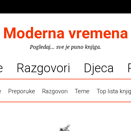
Moderna vremena
Pogledaj... sve je puno knjiga.
e
Razgovori
Djeca
e
Preporuke
Razgovori
Teme
Top lista knji