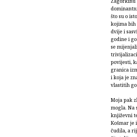
Zagorkinu s
dominantni
što su o is
kojima bih
dvije i sas
godine i go
se mijenjal
trivijaliza
povijesti, 
granica izm
i koja je 
vlastitih 
Moja pak zb
mogla. Na 
književni t
Košmar je i
čudila, a r