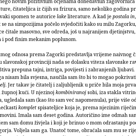
a, nego novim pozitivnim ocjenama donedavnih zagovornica o
ture, čitateljica iz čijih su frizura, samo nekoliko godina pri
svaki spomen te autorice
lake
literature. A kad je
postala in
,
 se na simpozijima počelo svjedočiti kako su milu Zagorku
e čitale masovno, sve odreda, još u najranijem djetinjstvu,
m i pod finim mekanim poplunom.
mog odnosa prema Zagorki predstavlja vrijeme naivnog či
u slavonskoj provinciji nada se dolasku viteza slavonske rav
štiva prepuna tajni, intriga, povijesti i zabranjenih ljubavi.
 nisam bila svjesna, naučila sam što bi to mogao pokrivat
elj.
Jer takav je čitatelj i zaljubljenik u priče bila moja prv
 župnoj kući. U njezinoj
kombiniranoj
sobi, iza stakla vitrin
, ugledala sam (kao što sam već napomenula), prije više o
mećkasti
komplet
spisateljice koja je, prema njezinim riječim
domovini. Imala sam deset godina. Autoričino ime odmah sa
ijem sam domu živjela i koji je brinuo o mom odrastanju po
agorja. Voljela sam ga. Unatoč tome, obraćala sam mu se rij