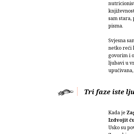
nutricionis
književnost
sam stara, 
pisma.
Svjesna sam
netko reći 
govorim i o
ljubavi u 
upućivana, 
Tri faze iste l
Kada je
Za
Izdvojit ću
Usko su po