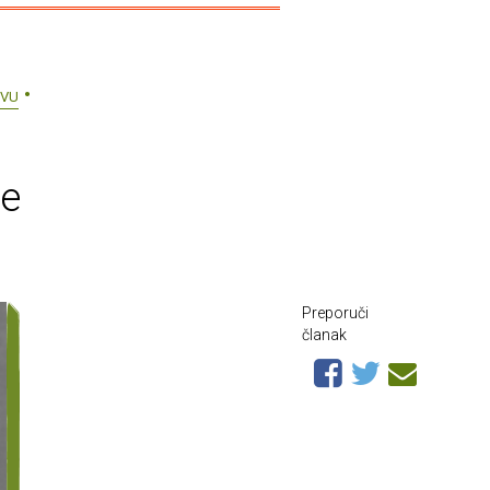
TVU
te
Preporuči
članak