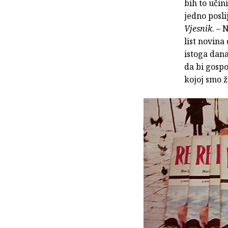
bih to učin
jedno posli
Vjesnik
. – 
list novin
istoga dana
da bi gospo
kojoj smo ži