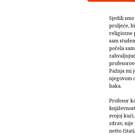
Sjedili smo
proljeće, b
religiozne
sam studen
počela sam 
zahvaljuju
profesorov
Pažnja mi j
njegovom o
baka.
Profesor k
književnost
svojoj kući
zdrav, nije 
nešto čitati