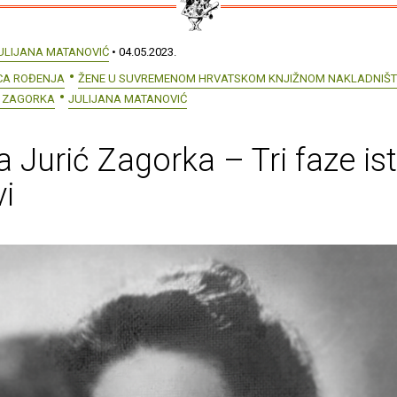
ULIJANA MATANOVIĆ
• 04.05.2023.
ICA ROĐENJA
ŽENE U SUVREMENOM HRVATSKOM KNJIŽNOM NAKLADNIŠ
Ć ZAGORKA
JULIJANA MATANOVIĆ
a Jurić Zagorka – Tri faze is
vi