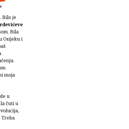
ka
. Bilo je
rđevićeve
som. Bila
 Osijeku i
baš
a
ačenju.
nom
bi moja
ode u
la čuti u
volucija,
m. Treba
i