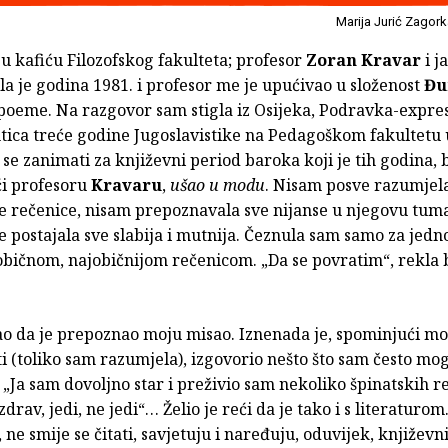
Marija Jurić Zagor
 u kafiću Filozofskog fakulteta; profesor
Zoran Kravar
i ja
ila je godina 1981. i profesor me je upućivao u složenost
Đu
 poeme. Na razgovor sam stigla iz Osijeka, Podravka-expre
tica treće godine Jugoslavistike na Pedagoškom fakultetu u
se zanimati za književni period baroka koji je tih godina, 
ći profesoru
Kravaru
,
ušao u modu
. Nisam posve razumjel
e rečenice, nisam prepoznavala sve nijanse u njegovu tum
e postajala sve slabija i mutnija. Čeznula sam samo za jed
bičnom, najobičnijom rečenicom. „Da se povratim“, rekla 
ao da je prepoznao moju misao. Iznenada je, spominjući m
i (toliko sam razumjela), izgovorio nešto što sam često mog
. „Ja sam dovoljno star i preživio sam nekoliko špinatskih re
zdrav, jedi, ne jedi“… Želio je reći da je tako i s literaturo
, ne smije se čitati, savjetuju i naređuju, oduvijek, književn