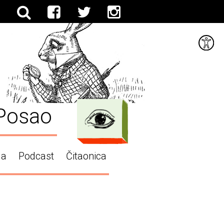
Posao
ga
Podcast
Čitaonica