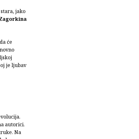
stara, jako
Zagorkina
 da će
ponovno
ljskoj
j je ljubav
evolucija.
 autorici.
truke. Na