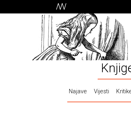
Knjig
Najave
Vijesti
Kritik