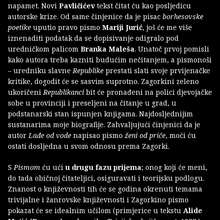
napamet. Novi
Pavličićev
tekst čitat ću kao posljedicu
autorske krize. Od same činjenice da je pisac
borhesovske
poetike
uputio pravo pismo
Mariji Jurić
, još će me više
iznenaditi podatak da se dopisivanje odigralo pod
uredničkom palicom
Branka Maleša
. Unatoč prvoj pomisli
kako autora treba kazniti budućim nečitanjem, a pismonoši
– uredniku slavne
Republike
prestati slati svoje prvijenačke
kritike, dogodit će se sasvim suprotno. Zagorkini zeleno
ukoričeni
Republikanci
bit će pronađeni na polici djevojačke
sobe u provinciji i preseljeni na čitanje u grad, u
podstanarski stan ispunjen knjigama. Najdosljednijim
sustanarima moje biografije. Zahvaljujući činjenici da je
autor
Lađe od vode
napisao pismo
ženi od priče
, moći ću
ostati dosljedna u svom odnosu prema Zagorki.
S
Pismom
ću ući
u drugu fazu prijema
; onog koji će meni,
do tada običnoj čitateljici, osiguravati i teorijsku podlogu.
Znanost o književnosti tih će se godina okrenuti temama
trivijalne i žanrovske književnosti i Zagorkino pismo
pokazat će se idealnim učilom (primjerice u tekstu
Alide