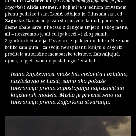
(urednik
Lasićeve
knjige
Uvod u monografiju Marije Jurić
Zagorke
) i
Alida Bremer
, a koji mi je u jednom privatnom
pismu podržao i sam
Lasić
, odbijen je. Odustala sam od
Zagorke
. Danas mi je žao što moj ženski inat, ponesen s
desne obale Save, nije išao u drugom smjeru. I zbog mene,
ali – neskromno je ali ću ipak reći – i zbog samih
Zagorkinih čitatelja. U svemu je ipak jedno dobro. Ne znam
koliko sam puta – za svoju nenapisanu knjigu o Zagorki –
pročitala autoričine memoarske tekstove. Zahvaljujući
njima, uspjela sam ne postati ogorčena baba.
Jedna književnost može biti cjelovita i ozbiljna,
naglašavao je Lasić, samo ako pokaže
toleranciju prema supostojanju najrazličitijih
književnih modela. Mislio je prvenstveno na
toleranciju prema Zagorkinu stvaranju.