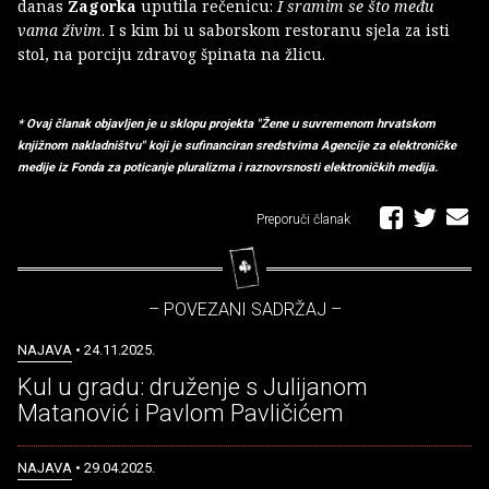
danas
Zagorka
uputila rečenicu:
I sramim se što među
vama živim
. I s kim bi u saborskom restoranu sjela za isti
stol, na porciju zdravog špinata na žlicu.
* Ovaj članak objavljen je u sklopu projekta "Žene u suvremenom hrvatskom
knjižnom nakladništvu" koji je sufinanciran sredstvima Agencije za elektroničke
medije iz Fonda za poticanje pluralizma i raznovrsnosti elektroničkih medija.
Preporuči članak
– POVEZANI SADRŽAJ –
NAJAVA
• 24.11.2025.
Kul u gradu: druženje s Julijanom
Matanović i Pavlom Pavličićem
NAJAVA
• 29.04.2025.