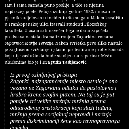
sam i sama saznala puno poslije, a tiče se njezina
najdražeg poete. Petoga svibnja godine 1932. i njezin je
pjesnik sudjelovao u incidentu što su ga u Malom kazalištu
u Frankopanskoj ulici izazvali studenti Filozofskog
fakulteta. U osam sati navečer toga je dana započela
predstava nastala dramatiziranjem Zagorkina romana
Suparnica Marije Terezije
. Nakon svršetka prve slike nastalo
je zaglušeno zviždanje i glasno protestiranje protiv komada
koji nije zaslužio da bude stavljen na repertoar. Među
uhićenima bio je i
Dragutin Tadijanović
.
Iz prvog ozbiljnijeg pristupa
Zagorki, najzapamćenije mjesto ostalo je ono
vezano uz Zagorkinu odluku da pustolovno i
hrabro krene svojim putem. Na taj su je put
ponijele tri velike mržnje: mržnja prema
odnarođenoj aristokraciji koja služi tuđinu,
mržnja prema socijalnoj nepravdi i mržnja
prema diskriminaciji žene kao ravnopravnoga
čovjeka.