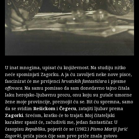
U inat mnogima, upisat ću književnost. Na studiju nitko
neće spominjati Zagorku. A ja ću zavoljeti neke nove pisce,
fascinirat će me prvijenci
hrvatskih fantastičara
i pjesme
offovaca
. Na samu pomisao da sam donedavno tajno čitala
laku herojsko-ljubavnu prozu, onu koju su gutale umorne
žene moje provincije, preznojit ću se. Bit ću spremna, samo
da se svidim
Rešickom
i
Čegecu
, zatajiti ljubav prema
Zagorki
. Srećom, kratko će to trajati. Moj čitateljski
karakter spasit će, začudivši me, jedan fantastičar. U
časopisu
Republika
, pojavit će se (1982.)
Pismo Mariji Jurić
Zagorki
, priča pisca čije sam prve priče znala gotovo