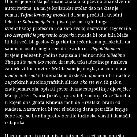
U to vrijeme ništa još nisam znala o književno-znanstvenim
autoritetima. Da mi je knjižničar stolar dao na čitanje
roman
Tajna krvavog mosta
i da sam pročitala uvodni
tekst uz
Sabrana djela
napisan perom uglednoga
sveučilišnog profesora i da sam svojoj nastavnici izgovorila
Ivo Hergešić
je pripremio Zagorku
, možda bi ona bila blaža.
Ili bih veći blagoslov Zagorkinim rečenicama priskrbila da
sam istoj osobi mogla reći da je autorica
Republikanaca
krajem pedesetih godina napisala i jednočinku
Slijedimo
Tita pa što nam tko može
, dramski tekst idealnoga naslova
za naše zidne novine. Možda sam joj mogla, da sam imala
uvid u materijal
mladenačkom drskošću spomenuti i naslov
Zagorkinih autobiografskih sličica
Tko ste vi?
, ili pak u
znak pomirenja, opisati govor dvanaestogodišnje djevojčice
Marije, kćeri
Ivana Jurića
, upravitelje imanja Geze Raucha,
u kojem ona
grofa Khuena
moli da Hrvatsku brani od
Mađara. Nastavnica bi već sljedećeg dana potražila knjige
žene koja se bunila protiv nemile tuđinske vlasti i domaćih
izdajnika.
U jedno sam sigurna, nisam joj smjela reći samo ono što