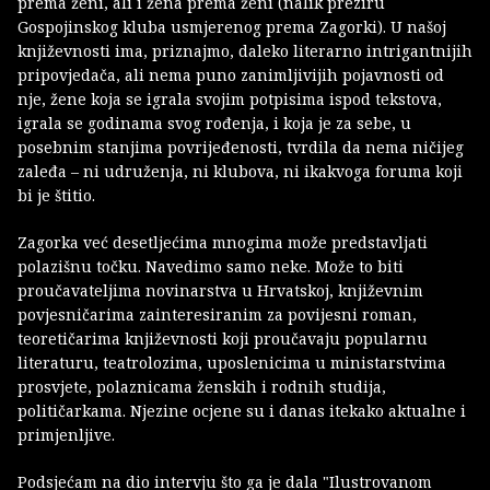
prema ženi, ali i žena prema ženi (nalik preziru
Gospojinskog kluba usmjerenog prema Zagorki). U našoj
književnosti ima, priznajmo, daleko literarno intrigantnijih
pripovjedača, ali nema puno zanimljivijih pojavnosti od
nje, žene koja se igrala svojim potpisima ispod tekstova,
igrala se godinama svog rođenja, i koja je za sebe, u
posebnim stanjima povrijeđenosti, tvrdila da nema ničijeg
zaleđa – ni udruženja, ni klubova, ni ikakvoga foruma koji
bi je štitio.
Zagorka već desetljećima mnogima može predstavljati
polazišnu točku. Navedimo samo neke. Može to biti
proučavateljima novinarstva u Hrvatskoj, književnim
povjesničarima zainteresiranim za povijesni roman,
teoretičarima književnosti koji proučavaju popularnu
literaturu, teatrolozima, uposlenicima u ministarstvima
prosvjete, polaznicama ženskih i rodnih studija,
političarkama. Njezine ocjene su i danas itekako aktualne i
primjenljive.
Podsjećam na dio intervju što ga je dala "Ilustrovanom