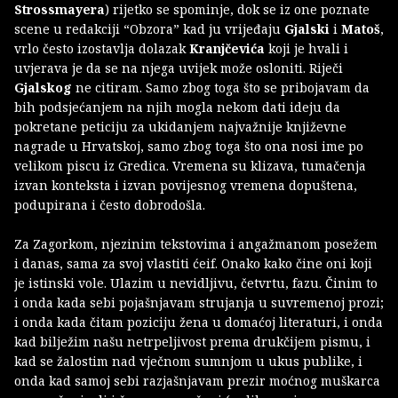
Strossmayera
) rijetko se spominje, dok se iz one poznate
scene u redakciji “Obzora” kad ju vrijeđaju
Gjalski
i
Matoš
,
vrlo često izostavlja dolazak
Kranjčevića
koji je hvali i
uvjerava je da se na njega uvijek može osloniti. Riječi
Gjalskog
ne citiram. Samo zbog toga što se pribojavam da
bih podsjećanjem na njih mogla nekom dati ideju da
pokretane peticiju za ukidanjem najvažnije književne
nagrade u Hrvatskoj, samo zbog toga što ona nosi ime po
velikom piscu iz Gredica. Vremena su klizava, tumačenja
izvan konteksta i izvan povijesnog vremena dopuštena,
podupirana i često dobrodošla.
Za Zagorkom, njezinim tekstovima i angažmanom posežem
i danas, sama za svoj vlastiti ćeif. Onako kako čine oni koji
je istinski vole. Ulazim u nevidljivu, četvrtu, fazu. Činim to
i onda kada sebi pojašnjavam strujanja u suvremenoj prozi;
i onda kada čitam poziciju žena u domaćoj literaturi, i onda
kad bilježim našu netrpeljivost prema drukčijem pismu, i
kad se žalostim nad vječnom sumnjom u ukus publike, i
onda kad samoj sebi razjašnjavam prezir moćnog muškarca