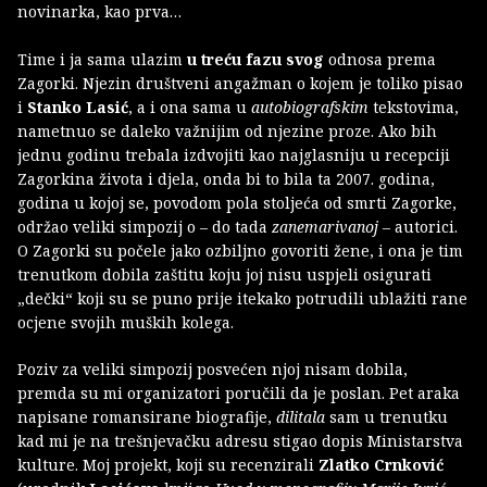
novinarka, kao prva…
Time i ja sama ulazim
u treću fazu
svog
odnosa prema
Zagorki. Njezin društveni angažman o kojem je toliko pisao
i
Stanko Lasić
, a i ona sama u
autobiografskim
tekstovima,
nametnuo se daleko važnijim od njezine proze. Ako bih
jednu godinu trebala izdvojiti kao najglasniju u recepciji
Zagorkina života i djela, onda bi to bila ta 2007. godina,
godina u kojoj se, povodom pola stoljeća od smrti Zagorke,
održao veliki simpozij o – do tada
zanemarivanoj
– autorici.
O Zagorki su počele jako ozbiljno govoriti žene, i ona je tim
trenutkom dobila zaštitu koju joj nisu uspjeli osigurati
„dečki“ koji su se puno prije itekako potrudili ublažiti rane
ocjene svojih muških kolega.
Poziv za veliki simpozij posvećen njoj nisam dobila,
premda su mi organizatori poručili da je poslan. Pet araka
napisane romansirane biografije,
dilitala
sam u trenutku
kad mi je na trešnjevačku adresu stigao dopis Ministarstva
kulture. Moj projekt, koji su recenzirali
Zlatko Crnković