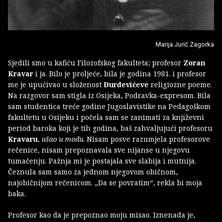
Marija Jurić Zagorka
Sjedili smo u kafiću Filozofskog fakulteta; profesor
Zoran
Kravar
i ja. Bilo je proljeće, bila je godina 1981. i profesor
me je upućivao u složenost
Đurđevićeve
religiozne poeme.
Na razgovor sam stigla iz Osijeka, Podravka-expresom. Bila
sam studentica treće godine Jugoslavistike na Pedagoškom
fakultetu u Osijeku i počela sam se zanimati za književni
period baroka koji je tih godina, baš zahvaljujući profesoru
Kravaru
,
ušao u modu
. Nisam posve razumjela profesorove
rečenice, nisam prepoznavala sve nijanse u njegovu
tumačenju. Pažnja mi je postajala sve slabija i mutnija.
Čeznula sam samo za jednom njegovom običnom,
najobičnijom rečenicom. „Da se povratim“, rekla bi moja
baka.
Profesor kao da je prepoznao moju misao. Iznenada je,