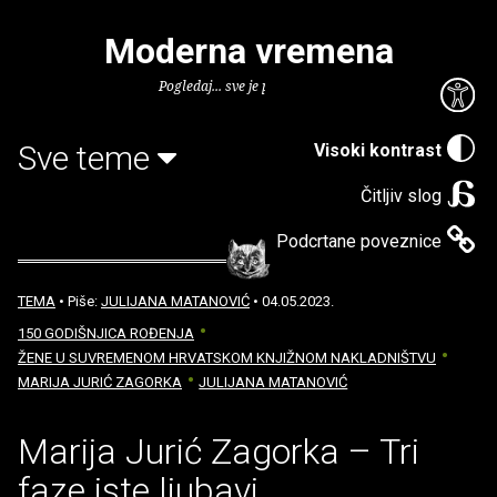
Moderna vremena
Pogledaj... sve je puno knjiga.
Sve teme
Visoki kontrast
Čitljiv slog
Podcrtane poveznice
TEMA
• Piše:
JULIJANA MATANOVIĆ
• 04.05.2023.
150 GODIŠNJICA ROĐENJA
ŽENE U SUVREMENOM HRVATSKOM KNJIŽNOM NAKLADNIŠTVU
MARIJA JURIĆ ZAGORKA
JULIJANA MATANOVIĆ
Marija Jurić Zagorka – Tri
faze iste ljubavi