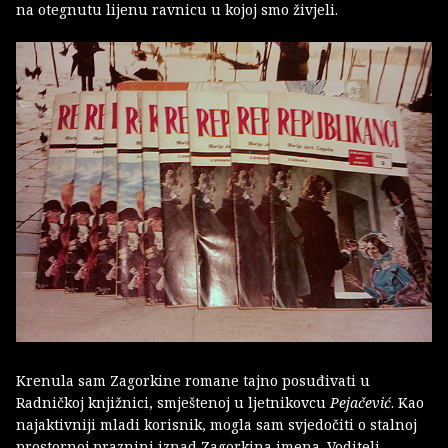
na otegnutu lijenu ravnicu u kojoj smo živjeli.
Krenula sam Zagorkine romane tajno posuđivati u
Radničkoj knjižnici, smještenoj u ljetnikovcu
Pejačević
. Kao
najaktivniji mladi korisnik, mogla sam svjedočiti o stalnoj
prostornoj praznini iznad Zagorkina imena. Voditelj,