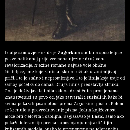
I dalje sam uvjerena da je
Zagorkina
sudbina spisateljice
posve nalik onoj prije vremena njezine društvene
revalorizacije. Njezine romane najviše vole obične
čitateljice, one koje zanima iskreni užitak u zanimljivoj
priči. I to je stalno i nepromjenjivo. I to je linija koja traje od
samog početka do danas. Druga linija predstavlja struku.
Ona je doživljavala i bila sklona drastičnim promjenama.
Znanstvenici su prvo oči jako zatvarali i stiskali ih kako bi
svima pokazali jasan otpor prema Zagorkinu pismu. Potom
se krenulo u prevrednovanje pisma. Jedna književnost
može biti cjelovita i ozbiljna, naglašavao je
Lasić
, samo ako
pokaže toleranciju prema supostojanju najrazličitijih
književnih modela. Mislio je prvenstveno na toleranciju