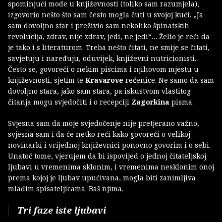
spominjući mode u književnosti (toliko sam razumjela),
izgovorio nešto što sam često mogla čuti u svojoj kući. „Ja
sam dovoljno star i preživio sam nekoliko špinatskih
revolucija, zdrav, nije zdrav, jedi, ne jedi“… Želio je reći da
je tako i s literaturom. Treba nešto čitati, ne smije se čitati,
savjetuju i naređuju, oduvijek, književni nutricionisti.
Često se, govoreći o nekim piscima i njihovom mjestu u
književnosti, sjetim te
Kravarove
rečenice. Ne samo da sam
dovoljno stara, jako sam stara, pa iskustvom vlastitog
čitanja mogu svjedočiti i o recepciji
Zagorkina
pisma.
Svjesna sam da moje svjedočenje nije pretjerano važno,
svjesna sam i da će netko reći kako govoreći o velikoj
novinarki i vrijednoj književnici ponovno govorim i o sebi.
Unatoč tome, vjerujem da bi ispovijed o jednoj čitateljskoj
ljubavi u vremenima sklonim, i vremenima nesklonim onoj
prema kojoj je ljubav upućivana, mogla biti zanimljiva
mlađim spisateljicama. Baš njima.
Tri faze iste ljubavi