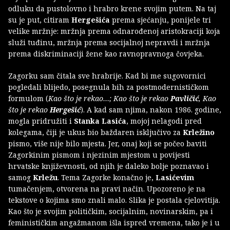
odluku da pustolovno i hrabro krene svojim putem. Na taj
su je put, citiram
Hergešića
prema sjećanju, ponijele tri
velike mržnje: mržnja prema odnarođenoj aristokraciji koja
služi tuđinu, mržnja prema socijalnoj nepravdi i mržnja
prema diskriminaciji žene kao ravnopravnoga čovjeka.
Zagorku sam čitala sve hrabrije. Kad bi me sugovornici
pogledali blijedo, posegnula bih za postmodernističkom
formulom (
Kao što je rekao…; Kao što je rekao
Pavličić
, Kao
što je rekao
Hergešić
). A kad sam njima, nakon 1986. godine,
mogla pridružiti i
Stanka Lasića
, mojoj nelagodi pred
kolegama, čiji je ukus bio baždaren isključivo za
Krležino
pismo, više nije bilo mjesta. Jer, onaj koji se počeo baviti
Zagorkinim pismom i njezinim mjestom u povijesti
hrvatske književnosti, od njih je daleko bolje poznavao i
samog
Krležu
. Tema Zagorke konačno je,
Lasićevim
tumačenjem, otvorena na pravi način. Upozoreno je na
tekstove o kojima smo znali malo. Slika je postala cjelovitija.
Kao što je svojim političkim, socijalnim, novinarskim, pa i
feminističkim angažmanom išla ispred vremena, tako je i u