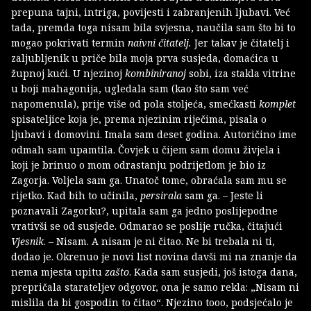
prepuna tajni, intriga, povijesti i zabranjenih ljubavi. Već
tada, premda toga nisam bila svjesna, naučila sam što bi to
mogao pokrivati termin
naivni čitatelj.
Jer takav je čitatelj i
zaljubljenik u priče bila moja prva susjeda, domaćica u
župnoj kući. U njezinoj
kombiniranoj
sobi, iza stakla vitrine
u boji mahagonija, ugledala sam (kao što sam već
napomenula), prije više od pola stoljeća, smećkasti
komplet
spisateljice koja je, prema njezinim riječima, pisala o
ljubavi i domovini. Imala sam deset godina. Autoričino ime
odmah sam upamtila. Čovjek u čijem sam domu živjela i
koji je brinuo o mom odrastanju podrijetlom je bio iz
Zagorja. Voljela sam ga. Unatoč tome, obraćala sam mu se
rijetko. Kad bih to učinila,
persirala
sam ga. – Jeste li
poznavali Zagorku?, upitala sam ga jedno poslijepodne
vrativši se od susjede. Odmarao se poslije ručka, čitajući
Vjesnik
. – Nisam. A nisam je ni čitao. Ne bi trebala ni ti,
dodao je. Okrenuo je novi list novina davši mi na znanje da
nema mjesta upitu
zašto
. Kada sam susjedi, još istoga dana,
prepričala starateljev odgovor, ona je samo rekla: „Nisam ni
mislila da bi gospodin to čitao“. Njezino tooo, podsjećalo je