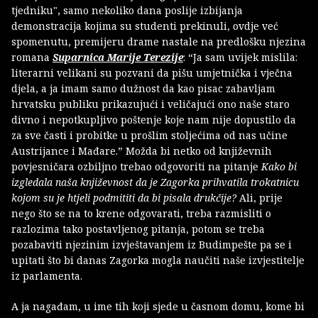
tjedniku", samo nekoliko dana poslije izbijanja
demonstracija kojima su studenti prekinuli, ovdje već
spomenutu, premijeru drame nastale na predlošku njezina
romana
Suparnica Marije Terezije
: “Ja sam uvijek mislila:
literarni velikani su pozvani da pišu umjetnička i vječna
djela, a ja imam samo dužnost da kao pisac zabavljam
hrvatsku publiku prikazujući i veličajući ono naše staro
divno i nepotkupljivo poštenje koje nam nije dopustilo da
za sve časti i probitke u prošlim stoljećima od nas učine
Austrijance i Mađare.” Možda bi netko od književnih
povjesničara ozbiljno trebao odgovoriti na pitanje
Kako bi
izgledala naša književnost da je Zagorka prihvatila trokatnicu
kojom su je htjeli podmititi da bi pisala drukčije?
Ali, prije
nego što se na to krene odgovarati, treba razmisliti o
razlozima tako postavljenog pitanja, potom se treba
pozabaviti njezinim izvještavanjem iz Budimpešte pa se i
upitati što bi danas Zagorka mogla naučiti naše izvjestitelje
iz parlamenta.
A ja nagađam, u ime tih koji sjede u časnom domu, kome bi