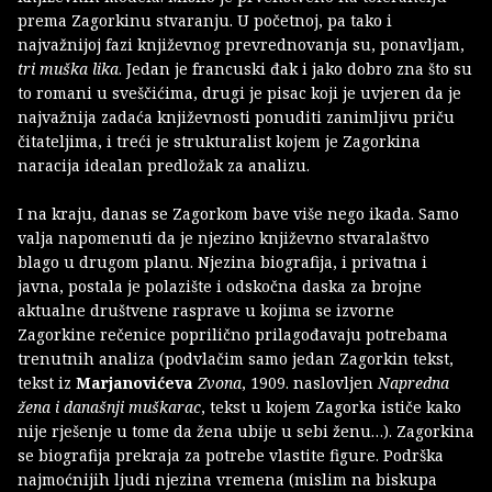
prema Zagorkinu stvaranju. U početnoj, pa tako i
najvažnijoj fazi književnog prevrednovanja su, ponavljam,
tri muška lika
. Jedan je francuski đak i jako dobro zna što su
to romani u sveščićima, drugi je pisac koji je uvjeren da je
najvažnija zadaća književnosti ponuditi zanimljivu priču
čitateljima, i treći je strukturalist kojem je Zagorkina
naracija idealan predložak za analizu.
I na kraju, danas se Zagorkom bave više nego ikada. Samo
valja napomenuti da je njezino književno stvaralaštvo
blago u drugom planu. Njezina biografija, i privatna i
javna, postala je polazište i odskočna daska za brojne
aktualne društvene rasprave u kojima se izvorne
Zagorkine rečenice poprilično prilagođavaju potrebama
trenutnih analiza (podvlačim samo jedan Zagorkin tekst,
tekst iz
Marjanovićeva
Zvona
, 1909. naslovljen
Napredna
žena i današnji muškarac
, tekst u kojem Zagorka ističe kako
nije rješenje u tome da žena ubije u sebi ženu…). Zagorkina
se biografija prekraja za potrebe vlastite figure. Podrška
najmoćnijih ljudi njezina vremena (mislim na biskupa