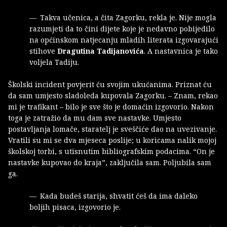
Takva učenica, a čita Zagorku, rekla je. Nije mogla
razumjeti da to čini dijete koje je nedavno pobijedilo
na općinskom natjecanju mladih literata izgovarajući
stihove
Dragutina Tadijanovića
. A nastavnica je tako
voljela Tadiju.
Školski incident povjerit ću svojim ukućanima. Priznat ću
da sam umjesto sladoleda kupovala Zagorku. – Znam, rekao
mi je trafikant – bilo je sve što je domaćin izgovorio. Nakon
toga je zatražio da mu dam sve nastavke. Umjesto
postavljanja lomače, staratelj je sveščiće dao na uvezivanje.
Vratili su mi se dva mjeseca poslije; u koricama nalik mojoj
školskoj torbi, s utisnutim bibliografskim podacima. “On je
nastavke kupovao do kraja”, zaključila sam. Poljubila sam
ga.
Kada budeš starija, shvatit ćeš da ima daleko
boljih pisaca, izgovorio je.