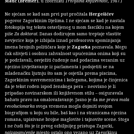
Matić (Bremer)
, u zborniku
Trivijalna književnost
, 1987.)
Ne sjećam se kad sam prvi put pročitala
Hergešićev
pogovor Zagorkinim Djelima. I ne sjećam se kad je nastala
fotokopija tog teksta ostavljenog u mom fasciklu na kojem
piše
Za doktorat
. Danas dodirujem samo treptaje vlastite
nevjerice koja je izbijala iznad profesorova spominjanja
imena brojnih političara koje je
Zagorka
poznavala. Mogu
čak oživjeti i osobnu zahvalnost upućenima onima koji su
je podržavali, osvježiti čuđenje nad podacima vezanim uz
njezino izvještavanje iz parlamenta i podsjetiti se na
mladenačku ljutnju što sam je osjetila prema piscima,
Zagorkinim suvremenicima i kolegama, kojima je činjenica
da je tekst rođen ispod ženskoga pera – neovisno je li
pripadao novinarskom ili književnom stilu – osiguravala
bahato pravo na omalovažavanje. Jasno je da me
prava mala
revolucionarka
svoga vremena mogla dojmiti svojom
biografijom u koju su bile, baš kao i na stranicama njezina
romana, upisivane brojne maglovite i tajnovite scene. Stoga
i ne čudi što je iz prvog ozbiljnijeg pristupa Zagorki,
najzapamćenije
mjesto ostalo ono vezano uz Zagorkinu