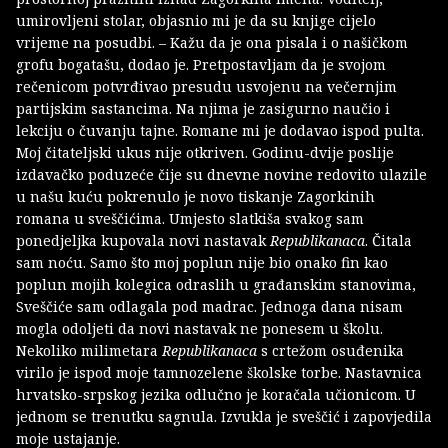
umirovljeni stolar, objasnio mi je da su knjige cijelo
vrijeme na posudbi. – Kažu da je ona pisala i o našičkom
grofu bogatašu, dodao je. Pretpostavljam da je svojom
rečenicom potvrđivao presudu usvojenu na večernjim
partijskim sastancima. Na njima je zasigurno naučio i
lekciju o čuvanju tajne. Romane mi je dodavao ispod pulta.
Moj čitateljski ukus nije otkriven. Godinu-dvije poslije
izdavačko poduzeće čije su dnevne novine redovito ulazile
u našu kuću pokrenulo je novo tiskanje Zagorkinih
romana u sveščićima. Umjesto slatkiša svakog sam
ponedjeljka kupovala novi nastavak
Republikanaca
. Čitala
sam noću. Samo što moj poplun nije bio onako fin kao
poplun mojih kolegica odraslih u građanskim stanovima,
Sveščiće sam odlagala pod madrac. Jednoga dana nisam
mogla odoljeti da novi nastavak ne ponesem u školu.
Nekoliko milimetara
Republikanaca
s crtežom osuđenika
virilo je ispod moje tamnozelene školske torbe. Nastavnica
hrvatsko-srpskog jezika odlučno je koračala učionicom. U
jednom se trenutku sagnula. Izvukla je sveščić i zapovjedila
moje ustajanje.