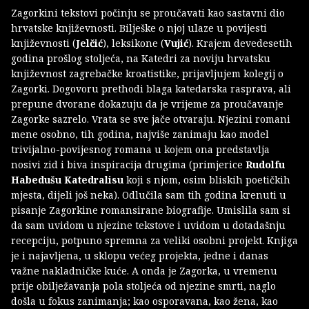
Zagorkini tekstovi počinju se proučavati kao sastavni dio
hrvatske književnosti. Bilješke o njoj ulaze u povijesti
književnosti (
Jelčić
), leksikone (
Vujić
). Krajem devedesetih
godina prošlog stoljeća, na Katedri za noviju hrvatsku
književnost zagrebačke kroatistike, prijavljujem kolegij o
Zagorki. Dogovoru prethodi blaga katedarska rasprava, ali
prepune dvorane dokazuju da je vrijeme za proučavanje
Zagorke sazrelo. Vrata se sve jače otvaraju. Njezini romani
mene osobno, tih godina, najviše zanimaju kao model
trivijalno-povijesnog romana u kojem ona predstavlja
nosivi zid i biva inspiracija drugima (primjerice
Rudolfu
Habedušu Katedralisu
koji s njom, osim bliskih poetičkih
mjesta, dijeli još neka). Odlučila sam tih godina krenuti u
pisanje Zagorkine romansirane biografije. Umislila sam si
da sam uvidom u njezine tekstove i uvidom u dotadašnju
recepciju, potpuno spremna za veliki osobni projekt. Knjiga
je i najavljena, u sklopu većeg projekta, jedne i danas
važne nakladničke kuće. A onda je Zagorka, u vremenu
prije obilježavanja pola stoljeća od njezine smrti, naglo
došla u fokus zanimanja; kao osporavana, kao žena, kao