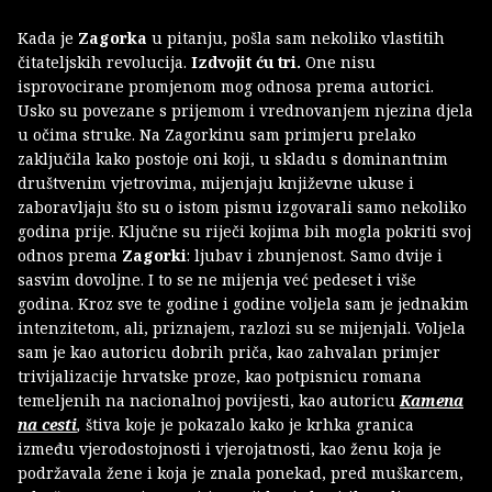
Kada je
Zagorka
u pitanju, pošla sam nekoliko vlastitih
čitateljskih revolucija.
Izdvojit ću tri.
One nisu
isprovocirane promjenom mog odnosa prema autorici.
Usko su povezane s prijemom i vrednovanjem njezina djela
u očima struke. Na Zagorkinu sam primjeru prelako
zaključila kako postoje oni koji, u skladu s dominantnim
društvenim vjetrovima, mijenjaju književne ukuse i
zaboravljaju što su o istom pismu izgovarali samo nekoliko
godina prije. Ključne su riječi kojima bih mogla pokriti svoj
odnos prema
Zagorki
: ljubav i zbunjenost. Samo dvije i
sasvim dovoljne. I to se ne mijenja već pedeset i više
godina. Kroz sve te godine i godine voljela sam je jednakim
intenzitetom, ali, priznajem, razlozi su se mijenjali. Voljela
sam je kao autoricu dobrih priča, kao zahvalan primjer
trivijalizacije hrvatske proze, kao potpisnicu romana
temeljenih na nacionalnoj povijesti, kao autoricu
Kamena
na cesti
,
štiva koje je pokazalo kako je krhka granica
između vjerodostojnosti i vjerojatnosti, kao ženu koja je
podržavala žene i koja je znala ponekad, pred muškarcem,