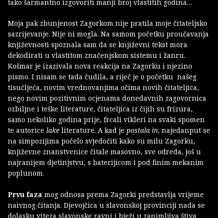
tako šarmantno izgovoriti manji broj vlastitih godina…
Moja pak zbunjenost Zagorkom nije pratila moje čitateljsko
sazrijevanje. Nije ni mogla. Na samom početku proučavanja
književnosti spoznala sam da se književni tekst mora
dekodirati u vlastitom značenjskom sistemu i žanru.
Košmar je izazivala nova reakcija na Zagorku i njezino
pismo. I nisam se tada čudila, a riječ je o početku našeg
tisućljeća, novim vrednovanjima očima novih čitateljica,
nego novim pozitivnim ocjenama donedavnih zagovornica
ozbiljne i teške literature, čitateljica iz čijih su frizura,
samo nekoliko godina prije, frcali vikleri na svaki spomen
te autorice
lake
literature. A kad je
postala in
, najedanput se
na simpozijima počelo svjedočiti kako su milu Zagorku,
književne znanstvenice čitale masovno, sve odreda, još u
najranijem djetinjstvu, s baterijicom i pod finim mekanim
poplunom.
Prvu faza
mog odnosa prema Zagorki predstavlja vrijeme
naivnog čitanja. Djevojčica u slavonskoj provinciji nada se
dolasku viteza slavonske ravni i bježi u zanimljiva štiva