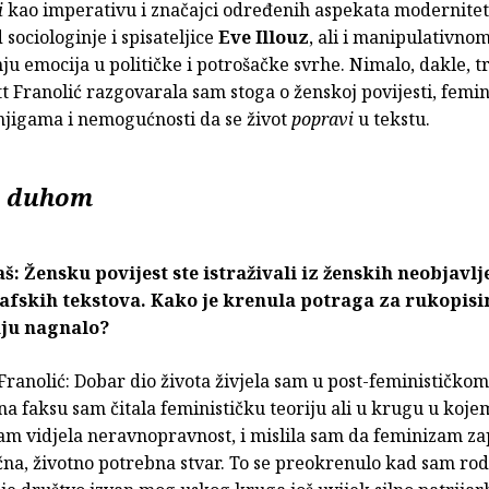
i
kao imperativu i značajci određenih aspekata modernitet
sociologinje i spisateljice
Eve Illouz
, ali i manipulativno
ju emocija u političke i potrošačke svrhe. Nimalo, dakle, tri
 Franolić razgovarala sam stoga o ženskoj povijesti, femi
njigama i nemogućnosti da se život
popravi
u tekstu.
e duhom
: Žensku povijest ste istraživali iz ženskih neobjavlj
afskih tekstova. Kako je krenula potraga za rukopisim
nju nagnalo?
Franolić: Dobar dio života živjela sam u post-feminističkom
na faksu sam čitala feminističku teoriju ali u krugu u koje
sam vidjela neravnopravnost, i mislila sam da feminizam z
čna, životno potrebna stvar. To se preokrenulo kad sam rodi