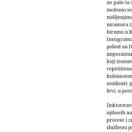
ne paše ta 
možemo se i
mišljenjim
mramora (
forumu u Ri
Instagrama
pohod na Da
impozantan
koji izosta
repetitivno
kolonizato
muškosti: 
krvi
, u pov
Doktoriravš
njihovih a
procese i 
službenu po