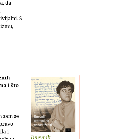
a, da
m
vijalni. S
nizmu,
enih
a i što
m sam se
apravo
la i
Dnevnik