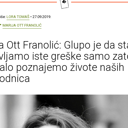
iše:
LORA TOMAŠ
• 27.09.2019.
MARIJA OTT FRANOLIĆ
a Ott Franolić: Glupo je da s
ljamo iste greške samo zato
alo poznajemo živote naših
hodnica