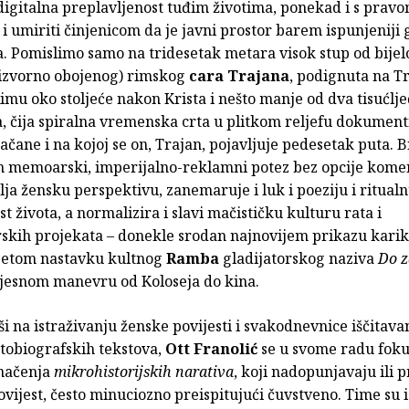
digitalna preplavljenost tuđim životima, ponekad i s pravo
 umiriti činjenicom da je javni prostor barem ispunjeniji 
a. Pomislimo samo na tridesetak metara visok stup od bijel
izvorno obojenog) rimskog
cara Trajana
, podignuta na T
mu oko stoljeće nakon Krista i nešto manje od dva tisućlje
, čija spiralna vremenska crta u plitkom reljefu dokument
čane i na kojoj se on, Trajan, pojavljuje pedesetak puta. Bi
 memoarski, imperijalno-reklamni potez bez opcije komen
vlja žensku perspektivu, zanemaruje i luk i poeziju i ritual
st života, a normalizira i slavi mačističku kulturu rata i
rskih projekata – donekle srodan najnovijem prikazu kari
petom nastavku kultnog
Ramba
gladijatorskog naziva
Do z
ijesnom manevru od Koloseja do kina.
i na istraživanju ženske povijesti i svakodnevnice iščitava
utobiografskih tekstova,
Ott Franolić
se u svome radu foku
značenja
mikrohistorijskih narativa
, koji nadopunjavaju ili p
vijest, često minuciozno preispitujući čuvstveno. Time su 