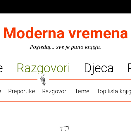
Moderna vremena
Pogledaj... sve je puno knjiga.
e
Razgovori
Djeca
e
Preporuke
Razgovori
Teme
Top lista knji