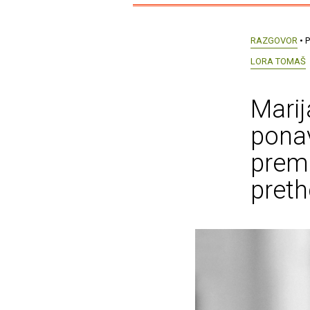
RAZGOVOR
• P
LORA TOMAŠ
Marij
ponav
prem
pret