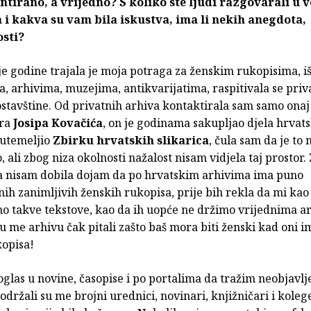
tirano, a vrijedno? S koliko ste ljudi razgovarali u v
 i kakva su vam bila iskustva, ima li nekih anegdota,
osti?
je godine trajala je moja potraga za ženskim rukopisima, i
, arhivima, muzejima, antikvarijatima, raspitivala se priv
ostavštine. Od privatnih arhiva kontaktirala sam samo onaj
ara
Josipa
Kovačića
, on je godinama sakupljao djela hrvat
 utemeljio
Zbirku hrvatskih slikarica
, čula sam da je to 
, ali zbog niza okolnosti nažalost nisam vidjela taj prostor.
ja nisam dobila dojam da po hrvatskim arhivima ima puno
ih zanimljivih ženskih rukopisa, prije bih rekla da mi kao
o takve tekstove, kao da ih uopće ne držimo vrijednima ar
 me arhivu čak pitali zašto baš mora biti ženski kad oni i
kopisa!
oglas u novine, časopise i po portalima da tražim neobjavl
održali su me brojni urednici, novinari, knjižničari i kolege