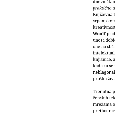
dnevnički
praktično t
Književna t
srpanjsko
kreativnost
Woolf
prid
unos i dobi
one na slič
intelektual
knjižnice, 
kada su se
neblagonakl
prošlih živ
Trenutna p
ženskih te
mrežama o
prethodnic