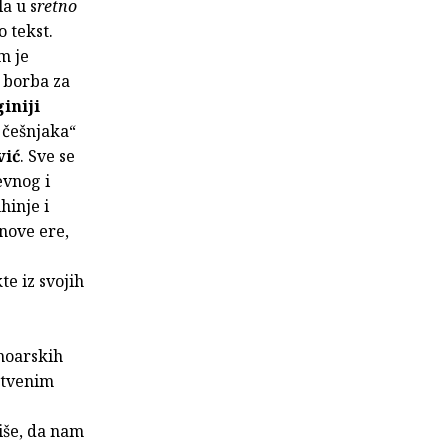
a u s
retno
 tekst.
m je
 borba za
iniji
 češnjaka“
vić
. Sve se
evnog i
hinje i
 nove ere,
te iz svojih
moarskih
štvenim
iše, da nam