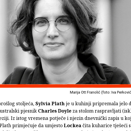
Marija Ott Franolić (foto: Iva Perkovi
rošlog stoljeća,
Sylvia Plath
je u kuhinji pripremala jelo 
ustralski pjesnik
Charles Doyle
za stolom raspravljati (isk
ziji. Iz istog vremena potječe i njezin dnevnički zapis u k
Plath primjećuje da umjesto
Lockea
čita kuharice tješeći s