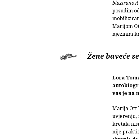
blaziranost
posudim od 
mobiliziran
Marijom Ott
njezinim k
Žene baveće s
Lora Tomaš
autobiogr
vas je na 
Marija Ott 
uvjerenju, 
kretala ni
nije prakti