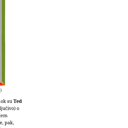
ć)
dok su
Ted
ljučivo) o
ojem
e, pak,