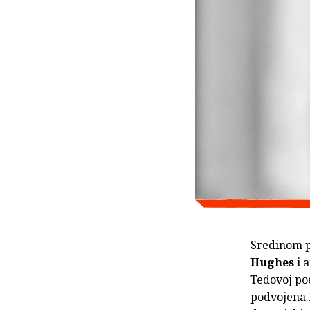
Sredinom p
Hughes
i a
Tedovoj poe
podvojena 