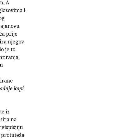
m. A
glasovima i
og
rajanovu
ća prije
ira njegov
o je to
tiranja,
nu
kirane
adnje kapi
ne iz
sira na
reispisuju
i protuteža