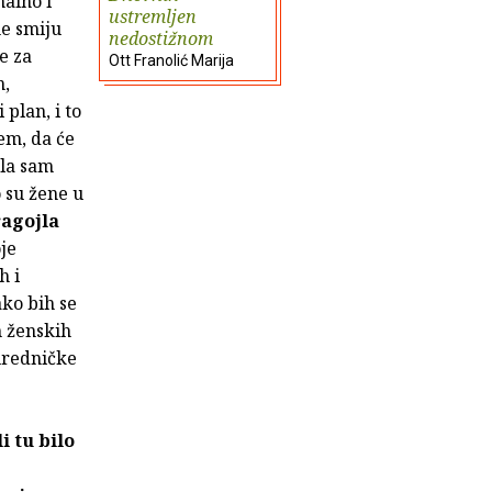
halno i
ustremljen
ne smiju
nedostižnom
e za
Ott Franolić Marija
m,
 plan, i to
jem, da će
ela sam
 su žene u
agojla
je
h i
ako bih se
h ženskih
 uredničke
i tu bilo