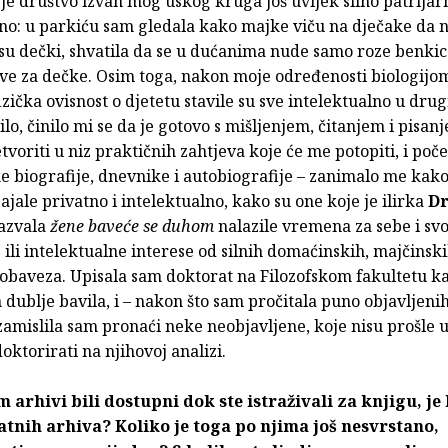
 je društvo izvan mog uskog kruga još uvijek silno patrijar
lno: u parkiću sam gledala kako majke viču na dječake da 
 su dečki, shvatila da se u dućanima nude samo roze benkic
ave za dečke. Osim toga, nakon moje određenosti biologijo
izička ovisnost o djetetu stavile su sve intelektualno u drugi
lo, činilo mi se da je gotovo s mišljenjem, čitanjem i pisan
etvoriti u niz praktičnih zahtjeva koje će me potopiti, i poč
ke biografije, dnevnike i autobiografije – zanimalo me kako
pajale privatno i intelektualno, kako su one koje je ilirka
Dr
azvala
žene baveće se duhom
nalazile vremena za sebe i svo
ili intelektualne interese od silnih domaćinskih, majčinski
 obaveza. Upisala sam doktorat na Filozofskom fakultetu k
ublje bavila, i – nakon što sam pročitala puno objavljeni
zamislila sam pronaći neke neobjavljene, koje nisu prošle
doktorirati na njihovoj analizi.
 arhivi bili dostupni dok ste istraživali za knjigu, je l
tnih arhiva? Koliko je toga po njima još nesvrstano,