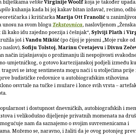
m bilješkama
velike
Virginije Woolf
koja je također upadal
upilo
kuhanja kada bi joj kakav bitan izdavač, recimo, odbio
eoretičarka i kritičarka
Marija Ott Franolić
u zanimljivo
m unosu na svom blogu
Tekstovnica
, naslovljenom „Ženska
 ili kako idu zajedno poezija i češnjak“,
Sylviji Plath
i
Virg
ružila još i
Vandu Mikšić
(po čijoj je pjesmi „Moje ruke od
o naslov),
Sofiju Tolstoj
,
Marinu Cvetajevu
i
Divnu Zeče
an način izjašnjavaju o prožimanju ili nespojivosti svakodn
no-umjetničkog, o gotovo kartezijanskoj podjeli između ku
a tragovi se istog sentimenta mogu naći i u stoljećima prije
 prve budističke redovnice u autobiografskim stihovima
ono osvrtale na tučke i mužare i lonce svih vrsta – artefak
ota.
opularnost i dostupnost dnevničkih, autobiografskih i me
kstova i velikodušno dijeljenje privatnih momenata na dru
mogućuje nam da saznajemo o svojim suvremenicama i
ama. Možemo se, naravno, i žaliti da je ovog potonjeg prev