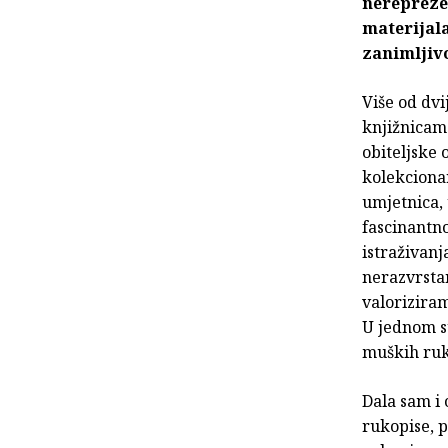
nereprezen
materijala
zanimljiv
Više od dvi
knjižnicama
obiteljske 
kolekcion
umjetnica,
fascinantno
istraživan
nerazvrstan
valoriziram
U jednom su
muških ru
Dala sam i 
rukopise, p