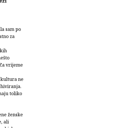
ezi
šla sam po
atno za
skih
nešto
 Za vrijeme
 kultura ne
hiviranja.
maju toliko
jene ženske
, ali