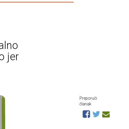
talno
 jer
Preporuči
članak