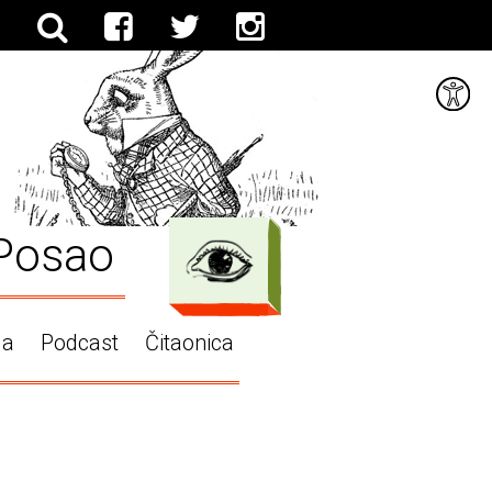
Posao
ga
Podcast
Čitaonica