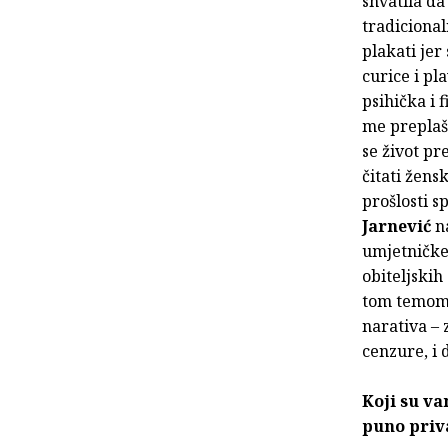
shvatila da
tradiciona
plakati jer
curice i pl
psihička i f
me preplaši
se život pr
čitati žens
prošlosti s
Jarnević
n
umjetničke 
obiteljskih
tom temom d
narativa – 
cenzure, i 
Koji su vam
puno priva