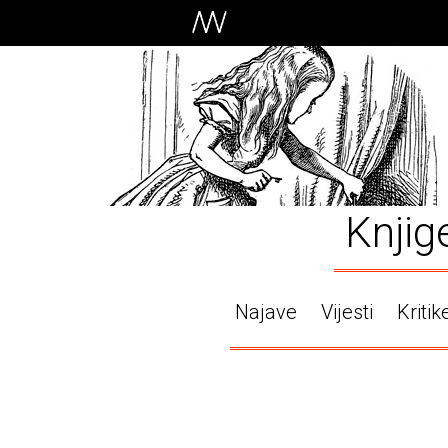
Knjig
Najave
Vijesti
Kritik