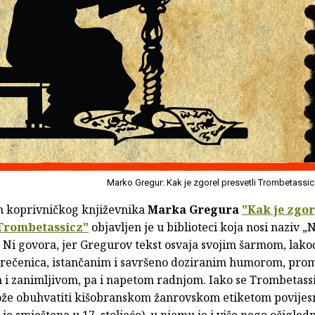
Marko Gregur: Kak je zgorel presvetli Trombetassi
 koprivničkog književnika
Marka Gregura
"Kak je zgor
 Trombetassicz"
objavljen je u biblioteci koja nosi naziv „
? Ni govora, jer Gregurov tekst osvaja svojim šarmom, lak
 rečenica, istančanim i savršeno doziranim humorom, pro
 i zanimljivom, pa i napetom radnjom. Iako se Trombetass
že obuhvatiti kišobranskom žanrovskom etiketom povijes
je smještena u 17. stoljeće), u njemu je i više nego očigled