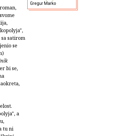
Gregur Marko
a roman,
u svome
ija,
nkopolyja",
i sa satirom
jenio se
m)
čnik
er bi se,
na
zaokreta,
elost.
olyja", a
u,
 tu ni