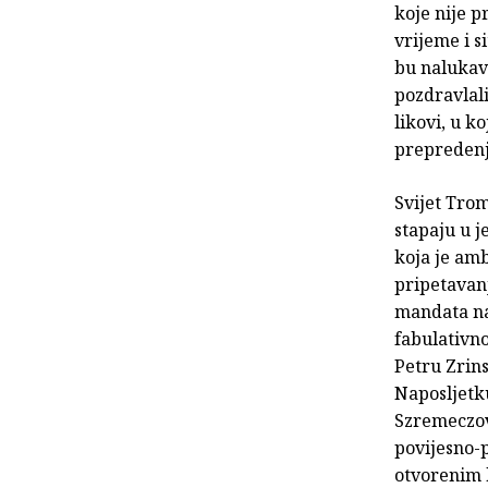
koje nije p
vrijeme i s
bu nalukava
pozdravlali
likovi, u k
prepredenj
Svijet Trom
stapaju u j
koja je amb
pripetavanj
mandata na
fabulativno
Petru Zrins
Naposljetku
Szremeczove
povijesno-p
otvorenim 