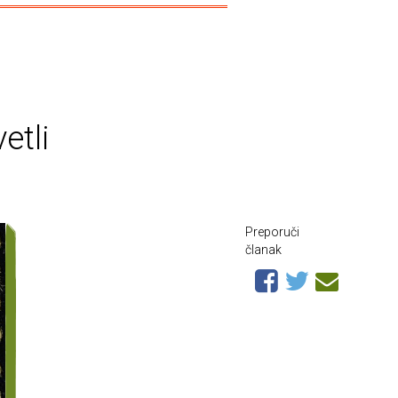
etli
Preporuči
članak