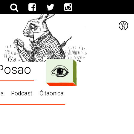
Posao
ga
Podcast
Čitaonica