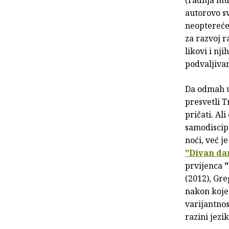
autorovo sv
neoptereće
za razvoj r
likovi i nj
podvaljivan
Da odmah u 
presvetli 
pričati. Al
samodiscipl
noći, već 
"Divan da
prvijenca
(2012), Gre
nakon koje 
varijantnos
razini jezik