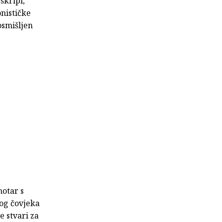
škripi,
nističke
osmišljen
notar s
nog čovjeka
e stvari za