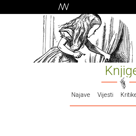
Knjig
Najave
Vijesti
Kritik