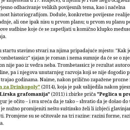
jesno odbacivanje velikih povijesnih tema, kao i načelna
nost historiografijom. Doduše, konkretne povijesne realije
adnje, ali one ipak nisu u prvom planu; u prvom su planu p
ihove sudbine koje će se zapetljati u komično klupko među
ja.
startu stavimo stvari na njima pripadajuće mjesto: "Kak j
Trombetassicz" sjajan je roman i nema sumnje da će se o nj
i on nije pao iz vedra neba. Trombetassicz je rezultat autor
ine, pa i njegova unutarnjeg razvoja koji se nije dogodio 
je trajao godinama. Naime, nakon prilično zapažene prozne
n za Drinkopoly"
(2014), koja je pak uslijedila nakon pje
"Lirska grafomanija"
(2011) i zbirke priča
"Peglica u pr
gur je očito – i sva sreća da je tako – shvatio da je došao do
je nužno promijeniti nešto suštinsko želi li izbjeći glavinja
ti. Promjene su se očitovale na tri razine: razini forme, raz
a.