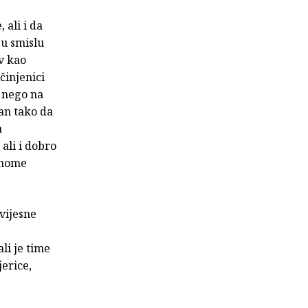
 ali i da
 u smislu
iv kao
činjenici
e nego na
van tako da
a
ali i dobro
otnome
vijesne
li je time
erice,