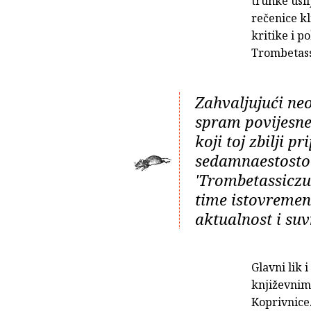
trunke usil
rečenice k
kritike i 
Trombetass
Zahvaljujući n
spram povijesne 
koji toj zbilji p
sedamnaestostol
'Trombetassiczu'
time istovremen
aktualnost i su
Glavni lik 
književnim
Koprivnice.