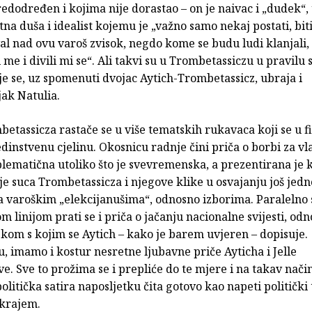
redodređen i kojima nije dorastao – on je naivac i „dudek“, 
itna duša i idealist kojemu je „važno samo nekaj postati, bit
l nad ovu varoš zvisok, negdo kome se budu ludi klanjali,
 me i divili mi se“. Ali takvi su u Trombetassiczu u pravilu s
oje se, uz spomenuti dvojac Aytich-Trombetassicz, ubraja i
ak Natulia.
betassicza rastače se u više tematskih rukavaca koji se u f
edinstvenu cjelinu. Okosnicu radnje čini priča o borbi za v
lematična utoliko što je svevremenska, a prezentirana je 
e suca Trombetassicza i njegove klike u osvajanju još jed
 varoškim „elekcijanušima“, odnosno izborima. Paralelno
m linijom prati se i priča o jačanju nacionalne svijesti, od
kom s kojim se Aytich – kako je barem uvjeren – dopisuje.
, imamo i kostur nesretne ljubavne priče Ayticha i Jelle
. Sve to prožima se i prepliće do te mjere i na takav nači
olitička satira naposljetku čita gotovo kao napeti politički t
krajem.