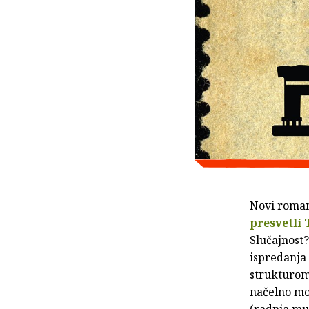
Novi roman
presvetli
Slučajnost
ispredanja
strukturom
načelno mo
(radnja mu 