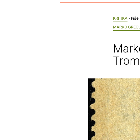
KRITIKA
• Piše
MARKO GREG
Marko
Trom