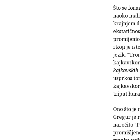
Što se form
naoko mali 
krajnjem d
ekstatičnos
promijenio 
i koji je i
jezik. "Tro
kajkavskom
kajkavskih r
usprkos tom
kajkavskom 
triput hur
Ono što je 
Gregur je n
naročito "P
promišljen