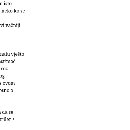
u isto
i neko ko se
vi važniji
inalu vješto
last/moć
kroz
nog
 s ovom
nosno o
n da se
riler s