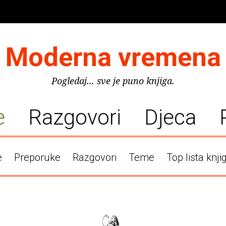
Moderna vremena
Pogledaj... sve je puno knjiga.
e
Razgovori
Djeca
e
Preporuke
Razgovori
Teme
Top lista knji