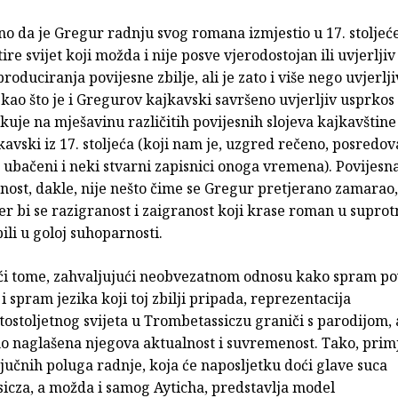
no da je Gregur radnju svog romana izmjestio u 17. stoljeće,
re svijet koji možda i nije posve vjerodostojan ili uvjerljiv
roduciranja povijesne zbilje, ali je zato i više nego uvjerlj
š kao što je i Gregurov kajkavski savršeno uvjerljiv usprkos 
ikuje na mješavinu različitih povijesnih slojeva kajkavštin
kavski iz 17. stoljeća (koji nam je, uzgred rečeno, posredo
ubačeni i neki stvarni zapisnici onoga vremena). Povijesn
nost, dakle, nije nešto čime se Gregur pretjerano zamarao, 
jer bi se razigranost i zaigranost koji krase roman u supr
li u goloj suhoparnosti.
ći tome, zahvaljujući neobvezatnom odnosu kako spram po
o i spram jezika koji toj zbilji pripada, reprezentacija
stoljetnog svijeta u Trombetassiczu graniči s parodijom, a
o naglašena njegova aktualnost i suvremenost. Tako, primj
jučnih poluga radnje, koja će naposljetku doći glave suca
icza, a možda i samog Ayticha, predstavlja model