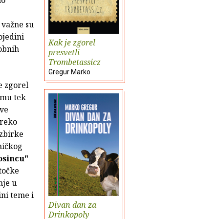
 važne su
ojedini
Kak je zgorel
sobnih
presvetli
Trombetassicz
Gregur Marko
e zgorel
emu tek
ove
preko
 zbirke
sničkog
osincu"
 točke
nje u
ini teme i
Divan dan za
Drinkopoly