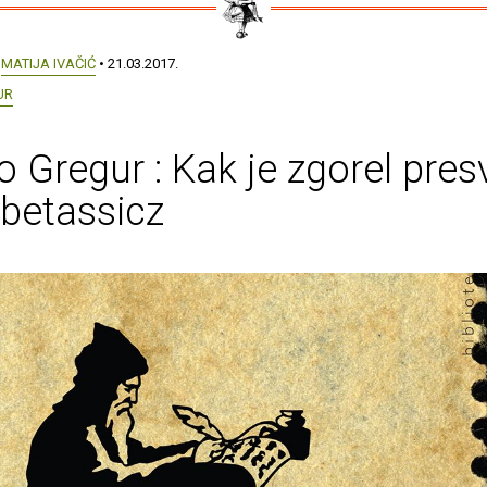
:
MATIJA IVAČIĆ
• 21.03.2017.
UR
 Gregur : Kak je zgorel presv
betassicz