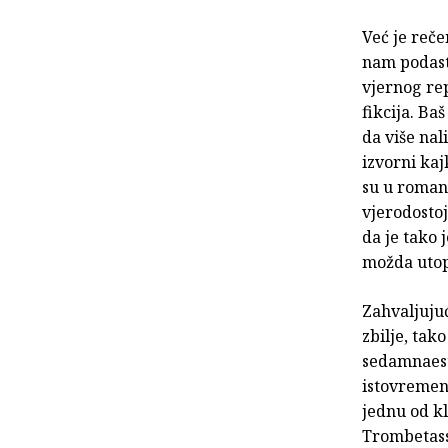
Već je reče
nam podasti
vjernog rep
fikcija. Ba
da više nal
izvorni kaj
su u roman 
vjerodostoj
da je tako 
možda utopi
Zahvaljuju
zbilje, tak
sedamnaesto
istovremen
jednu od kl
Trombetass