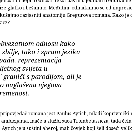
jenosti ili neprirodnosti, tekst baš ni u jednom trenutku ne 
lize glatko i bešumno. Međutim, odmaknimo se od impresio
pokušajmo razjasniti anatomiju Gregurova romana. Kako je 
icz?
eobvezatnom odnosu kako
zbilje, tako i spram jezika
ripada, reprezentacija
jetnog svijeta u
 graniči s parodijom, ali je
o naglašena njegova
vremenost.
i pripovjedač romana jest Paulus Aytich, mladi koprivnički 
 ambicijama, inače u službi suca Trombetassicza, tada čel
 Aytich je u suštini aheroj, mali čovjek koji želi doseći velik