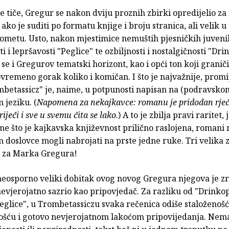
e tiče, Gregur se nakon dviju proznih zbirki opredijelio z
ako je suditi po formatu knjige i broju stranica, ali velik 
ometu. Usto, nakon mjestimice nemuštih pjesničkih juvenil
ti i lepršavosti "Peglice" te ozbiljnosti i nostalgičnosti "Dri
se i Gregurov tematski horizont, kao i opći ton koji granič
stovremeno gorak koliko i komičan. I što je najvažnije, promi
mbetassicz" je, naime, u potpunosti napisan na (podravsko
 jeziku. (
Napomena za nekajkavce: romanu je pridodan rje
iječi i sve u svemu čita se lako.
) A to je zbilja pravi raritet, j
e što je kajkavska književnost prilično raslojena, romani 
doslovce mogli nabrojati na prste jedne ruke. Tri velika 
a za Marka Gregura!
neosporno veliki dobitak ovog novog Gregura njegova je zr
evjerojatno sazrio kao pripovjedač. Za razliku od "Drinkop
eglice", u Trombetassiczu svaka rečenica odiše staloženošć
ošću i gotovo nevjerojatnom lakoćom pripovijedanja. Nema