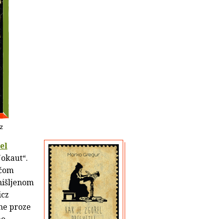
cz
el
Nokaut“.
oćom
mišljenom
icz
ne proze
no